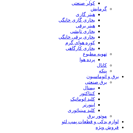
کولر صنعتی
گرمایش
هیتر گازی
بخاری گازی خانگی
هیتر برقی
بخاری تابشی
بخاری برقی خانگی
کوره هوای گرم
بخاری کارگاهی
تهویه مطبوع
پرده هوا
کانال
پنکه
برق و اتوماسیون
برق صنعتی
بیمتال
کنتاکتور
کلید اتوماتیک
اینورتر
کلید مینیاتوری
موتور برق
لوازم یدکی و قطعات پمپ لئو
فروش ویژه