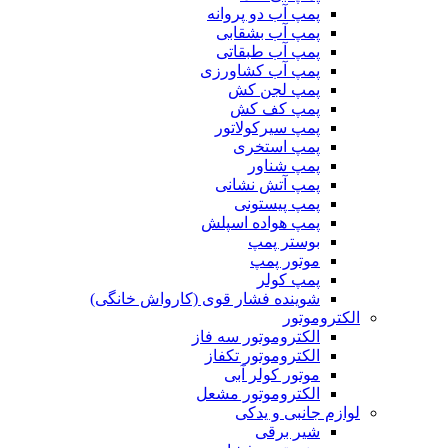
پمپ آب دو پروانه
پمپ آب بشقابی
پمپ آب طبقاتی
پمپ آب کشاورزی
پمپ لجن کش
پمپ کف کش
پمپ سیرکولاتور
پمپ استخری
پمپ شناور
پمپ آتش نشانی
پمپ پیستونی
پمپ هواده اسپلش
بوستر پمپ
موتور پمپ
پمپ کولر
شوینده فشار قوی (کارواش خانگی)
الکتروموتور
الکتروموتور سه فاز
الکتروموتور تکفاز
موتور کولر آبی
الکتروموتور مشعل
لوازم جانبی و یدکی
شیر برقی