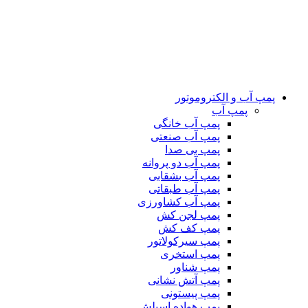
پمپ آب و الکتروموتور
پمپ آب
پمپ آب خانگی
پمپ آب صنعتی
پمپ بی صدا
پمپ آب دو پروانه
پمپ آب بشقابی
پمپ آب طبقاتی
پمپ آب کشاورزی
پمپ لجن کش
پمپ کف کش
پمپ سیرکولاتور
پمپ استخری
پمپ شناور
پمپ آتش نشانی
پمپ پیستونی
پمپ هواده اسپلش