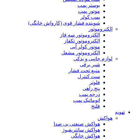
بوستر پمپ
موتور پمپ
پمپ کولر
شوینده فشار قوی (کارواش خانگی)
الکتروموتور
الکتروموتور سه فاز
الکتروموتور تکفاز
موتور کولر آبی
الکتروموتور مشعل
لوازم جانبی و یدکی
شیر برقی
منبع تحت فشار
ست کنترل
فلوتر
پنج راهی
درجه پمپ
اتوماتیک پمپ
فلنج
تهویه
هواکش
هواکش صنعتی بی صدا
هواکش سانتریفیوژ
هواکش خانگی