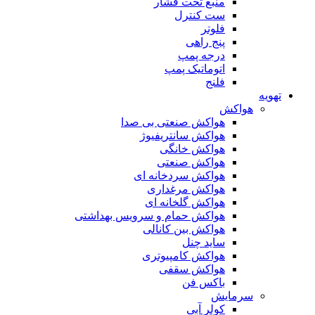
منبع تحت فشار
ست کنترل
فلوتر
پنج راهی
درجه پمپ
اتوماتیک پمپ
فلنج
تهویه
هواکش
هواکش صنعتی بی صدا
هواکش سانتریفیوژ
هواکش خانگی
هواکش صنعتی
هواکش سردخانه ای
هواکش مرغداری
هواکش گلخانه ای
هواکش حمام و سرویس بهداشتی
هواکش بین کانالی
ساید چنل
هواکش کامپیوتری
هواکش سقفی
باکس فن
سرمایش
کولر آبی