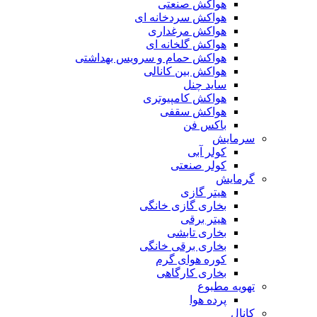
هواکش صنعتی
هواکش سردخانه ای
هواکش مرغداری
هواکش گلخانه ای
هواکش حمام و سرویس بهداشتی
هواکش بین کانالی
ساید چنل
هواکش کامپیوتری
هواکش سقفی
باکس فن
سرمایش
کولر آبی
کولر صنعتی
گرمایش
هیتر گازی
بخاری گازی خانگی
هیتر برقی
بخاری تابشی
بخاری برقی خانگی
کوره هوای گرم
بخاری کارگاهی
تهویه مطبوع
پرده هوا
کانال