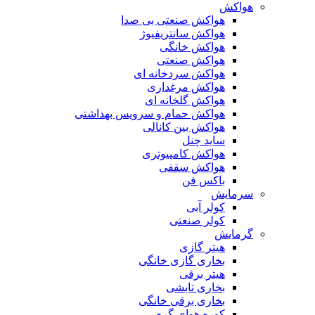
هواکش
هواکش صنعتی بی صدا
هواکش سانتریفیوژ
هواکش خانگی
هواکش صنعتی
هواکش سردخانه ای
هواکش مرغداری
هواکش گلخانه ای
هواکش حمام و سرویس بهداشتی
هواکش بین کانالی
ساید چنل
هواکش کامپیوتری
هواکش سقفی
باکس فن
سرمایش
کولر آبی
کولر صنعتی
گرمایش
هیتر گازی
بخاری گازی خانگی
هیتر برقی
بخاری تابشی
بخاری برقی خانگی
کوره هوای گرم