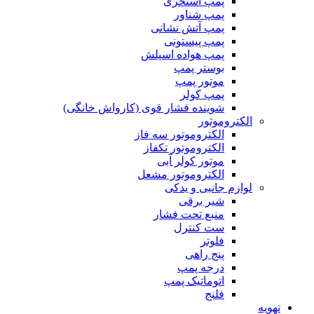
پمپ استخری
پمپ شناور
پمپ آتش نشانی
پمپ پیستونی
پمپ هواده اسپلش
بوستر پمپ
موتور پمپ
پمپ کولر
شوینده فشار قوی (کارواش خانگی)
الکتروموتور
الکتروموتور سه فاز
الکتروموتور تکفاز
موتور کولر آبی
الکتروموتور مشعل
لوازم جانبی و یدکی
شیر برقی
منبع تحت فشار
ست کنترل
فلوتر
پنج راهی
درجه پمپ
اتوماتیک پمپ
فلنج
تهویه