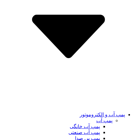
پمپ آب و الکتروموتور
پمپ آب
پمپ آب خانگی
پمپ آب صنعتی
پمپ بی صدا