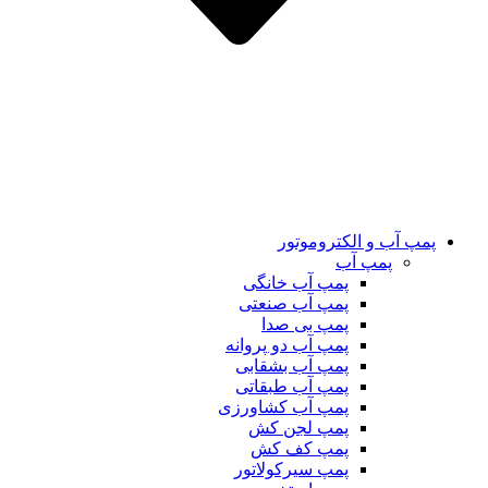
پمپ آب و الکتروموتور
پمپ آب
پمپ آب خانگی
پمپ آب صنعتی
پمپ بی صدا
پمپ آب دو پروانه
پمپ آب بشقابی
پمپ آب طبقاتی
پمپ آب کشاورزی
پمپ لجن کش
پمپ کف کش
پمپ سیرکولاتور