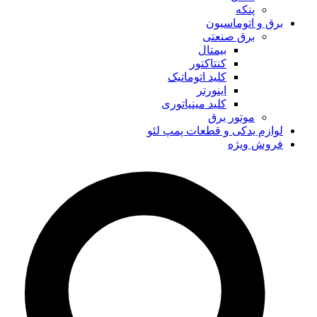
پنکه
برق و اتوماسیون
برق صنعتی
بیمتال
کنتاکتور
کلید اتوماتیک
اینورتر
کلید مینیاتوری
موتور برق
لوازم یدکی و قطعات پمپ لئو
فروش ویژه