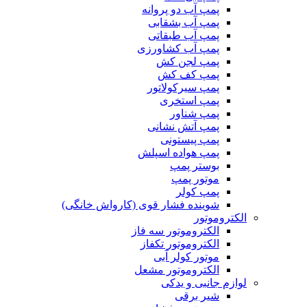
پمپ آب دو پروانه
پمپ آب بشقابی
پمپ آب طبقاتی
پمپ آب کشاورزی
پمپ لجن کش
پمپ کف کش
پمپ سیرکولاتور
پمپ استخری
پمپ شناور
پمپ آتش نشانی
پمپ پیستونی
پمپ هواده اسپلش
بوستر پمپ
موتور پمپ
پمپ کولر
شوینده فشار قوی (کارواش خانگی)
الکتروموتور
الکتروموتور سه فاز
الکتروموتور تکفاز
موتور کولر آبی
الکتروموتور مشعل
لوازم جانبی و یدکی
شیر برقی