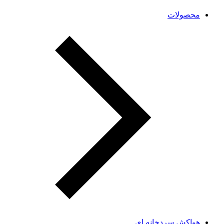
محصولات
هواکش سردخانه ای