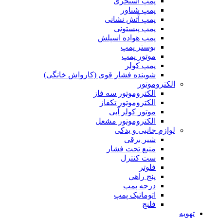
پمپ استخری
پمپ شناور
پمپ آتش نشانی
پمپ پیستونی
پمپ هواده اسپلش
بوستر پمپ
موتور پمپ
پمپ کولر
شوینده فشار قوی (کارواش خانگی)
الکتروموتور
الکتروموتور سه فاز
الکتروموتور تکفاز
موتور کولر آبی
الکتروموتور مشعل
لوازم جانبی و یدکی
شیر برقی
منبع تحت فشار
ست کنترل
فلوتر
پنج راهی
درجه پمپ
اتوماتیک پمپ
فلنج
تهویه