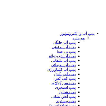
پمپ آب و الکتروموتور
پمپ آب
پمپ آب خانگی
پمپ آب صنعتی
پمپ بی صدا
پمپ آب دو پروانه
پمپ آب بشقابی
پمپ آب طبقاتی
پمپ آب کشاورزی
پمپ لجن کش
پمپ کف کش
پمپ سیرکولاتور
پمپ استخری
پمپ شناور
پمپ آتش نشانی
پمپ پیستونی
پمپ هواده اسپلش