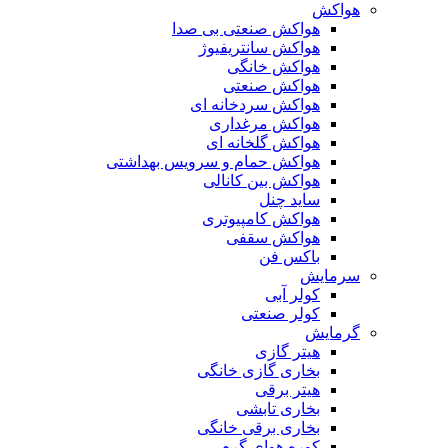
هواکش
هواکش صنعتی بی صدا
هواکش سانتریفیوژ
هواکش خانگی
هواکش صنعتی
هواکش سردخانه ای
هواکش مرغداری
هواکش گلخانه ای
هواکش حمام و سرویس بهداشتی
هواکش بین کانالی
ساید چنل
هواکش کامپیوتری
هواکش سقفی
باکس فن
سرمایش
کولر آبی
کولر صنعتی
گرمایش
هیتر گازی
بخاری گازی خانگی
هیتر برقی
بخاری تابشی
بخاری برقی خانگی
کوره هوای گرم