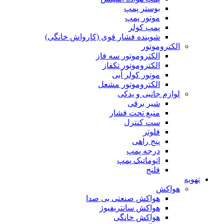
بوستر پمپ
موتور پمپ
پمپ کولر
شوینده فشار قوی (کارواش خانگی)
الکتروموتور
الکتروموتور سه فاز
الکتروموتور تکفاز
موتور کولر آبی
الکتروموتور مشعل
لوازم جانبی و یدکی
شیر برقی
منبع تحت فشار
ست کنترل
فلوتر
پنج راهی
درجه پمپ
اتوماتیک پمپ
فلنج
تهویه
هواکش
هواکش صنعتی بی صدا
هواکش سانتریفیوژ
هواکش خانگی