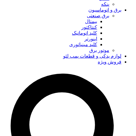
پنکه
برق و اتوماسیون
برق صنعتی
بیمتال
کنتاکتور
کلید اتوماتیک
اینورتر
کلید مینیاتوری
موتور برق
لوازم یدکی و قطعات پمپ لئو
فروش ویژه