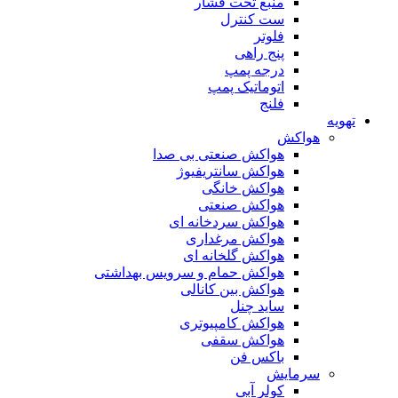
منبع تحت فشار
ست کنترل
فلوتر
پنج راهی
درجه پمپ
اتوماتیک پمپ
فلنج
تهویه
هواکش
هواکش صنعتی بی صدا
هواکش سانتریفیوژ
هواکش خانگی
هواکش صنعتی
هواکش سردخانه ای
هواکش مرغداری
هواکش گلخانه ای
هواکش حمام و سرویس بهداشتی
هواکش بین کانالی
ساید چنل
هواکش کامپیوتری
هواکش سقفی
باکس فن
سرمایش
کولر آبی