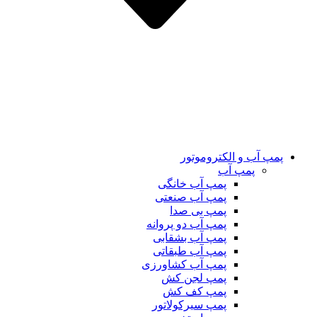
پمپ آب و الکتروموتور
پمپ آب
پمپ آب خانگی
پمپ آب صنعتی
پمپ بی صدا
پمپ آب دو پروانه
پمپ آب بشقابی
پمپ آب طبقاتی
پمپ آب کشاورزی
پمپ لجن کش
پمپ کف کش
پمپ سیرکولاتور