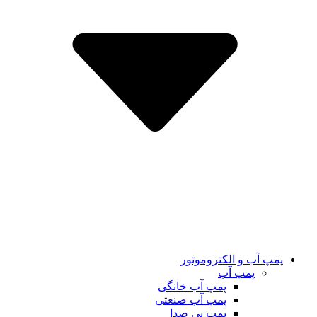
پمپ آب و الکتروموتور
پمپ آب
پمپ آب خانگی
پمپ آب صنعتی
پمپ بی صدا