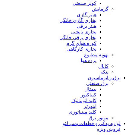
کولر صنعتی
گرمایش
هیتر گازی
بخاری گازی خانگی
هیتر برقی
بخاری تابشی
بخاری برقی خانگی
کوره هوای گرم
بخاری کارگاهی
تهویه مطبوع
پرده هوا
کانال
پنکه
برق و اتوماسیون
برق صنعتی
بیمتال
کنتاکتور
کلید اتوماتیک
اینورتر
کلید مینیاتوری
موتور برق
لوازم یدکی و قطعات پمپ لئو
فروش ویژه