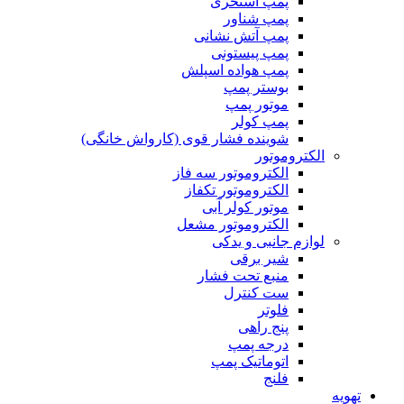
پمپ استخری
پمپ شناور
پمپ آتش نشانی
پمپ پیستونی
پمپ هواده اسپلش
بوستر پمپ
موتور پمپ
پمپ کولر
شوینده فشار قوی (کارواش خانگی)
الکتروموتور
الکتروموتور سه فاز
الکتروموتور تکفاز
موتور کولر آبی
الکتروموتور مشعل
لوازم جانبی و یدکی
شیر برقی
منبع تحت فشار
ست کنترل
فلوتر
پنج راهی
درجه پمپ
اتوماتیک پمپ
فلنج
تهویه