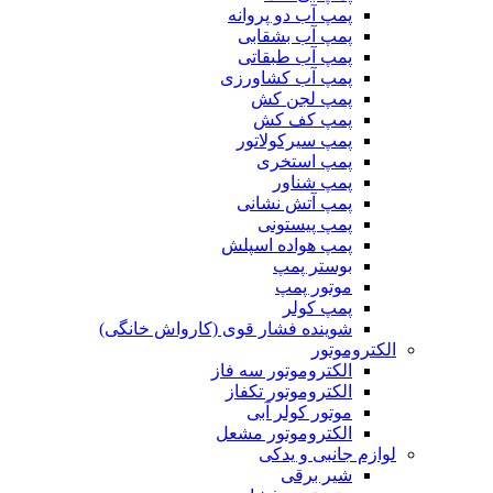
پمپ آب دو پروانه
پمپ آب بشقابی
پمپ آب طبقاتی
پمپ آب کشاورزی
پمپ لجن کش
پمپ کف کش
پمپ سیرکولاتور
پمپ استخری
پمپ شناور
پمپ آتش نشانی
پمپ پیستونی
پمپ هواده اسپلش
بوستر پمپ
موتور پمپ
پمپ کولر
شوینده فشار قوی (کارواش خانگی)
الکتروموتور
الکتروموتور سه فاز
الکتروموتور تکفاز
موتور کولر آبی
الکتروموتور مشعل
لوازم جانبی و یدکی
شیر برقی