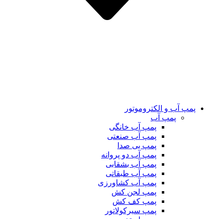
پمپ آب و الکتروموتور
پمپ آب
پمپ آب خانگی
پمپ آب صنعتی
پمپ بی صدا
پمپ آب دو پروانه
پمپ آب بشقابی
پمپ آب طبقاتی
پمپ آب کشاورزی
پمپ لجن کش
پمپ کف کش
پمپ سیرکولاتور