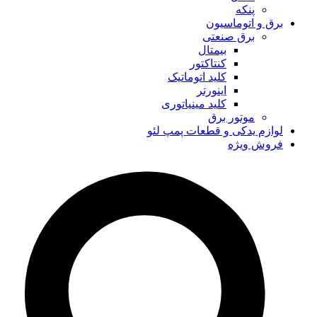
پنکه
برق و اتوماسیون
برق صنعتی
بیمتال
کنتاکتور
کلید اتوماتیک
اینورتر
کلید مینیاتوری
موتور برق
لوازم یدکی و قطعات پمپ لئو
فروش ویژه