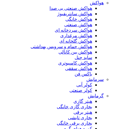
هواکش
هواکش صنعتی بی صدا
هواکش سانتریفیوژ
هواکش خانگی
هواکش صنعتی
هواکش سردخانه ای
هواکش مرغداری
هواکش گلخانه ای
هواکش حمام و سرویس بهداشتی
هواکش بین کانالی
ساید چنل
هواکش کامپیوتری
هواکش سقفی
باکس فن
سرمایش
کولر آبی
کولر صنعتی
گرمایش
هیتر گازی
بخاری گازی خانگی
هیتر برقی
بخاری تابشی
بخاری برقی خانگی
کوره هوای گرم