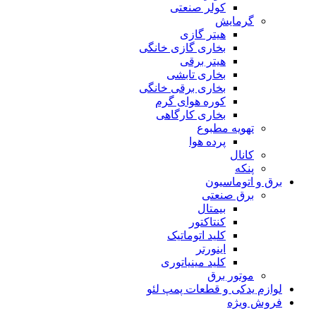
کولر صنعتی
گرمایش
هیتر گازی
بخاری گازی خانگی
هیتر برقی
بخاری تابشی
بخاری برقی خانگی
کوره هوای گرم
بخاری کارگاهی
تهویه مطبوع
پرده هوا
کانال
پنکه
برق و اتوماسیون
برق صنعتی
بیمتال
کنتاکتور
کلید اتوماتیک
اینورتر
کلید مینیاتوری
موتور برق
لوازم یدکی و قطعات پمپ لئو
فروش ویژه