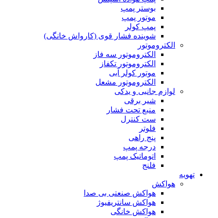
بوستر پمپ
موتور پمپ
پمپ کولر
شوینده فشار قوی (کارواش خانگی)
الکتروموتور
الکتروموتور سه فاز
الکتروموتور تکفاز
موتور کولر آبی
الکتروموتور مشعل
لوازم جانبی و یدکی
شیر برقی
منبع تحت فشار
ست کنترل
فلوتر
پنج راهی
درجه پمپ
اتوماتیک پمپ
فلنج
تهویه
هواکش
هواکش صنعتی بی صدا
هواکش سانتریفیوژ
هواکش خانگی