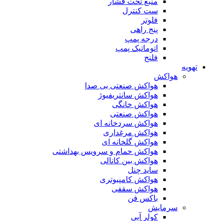
منبع تحت فشار
ست کنترل
فلوتر
پنج راهی
درجه پمپ
اتوماتیک پمپ
فلنج
تهویه
هواکش
هواکش صنعتی بی صدا
هواکش سانتریفیوژ
هواکش خانگی
هواکش صنعتی
هواکش سردخانه ای
هواکش مرغداری
هواکش گلخانه ای
هواکش حمام و سرویس بهداشتی
هواکش بین کانالی
ساید چنل
هواکش کامپیوتری
هواکش سقفی
باکس فن
سرمایش
کولر آبی