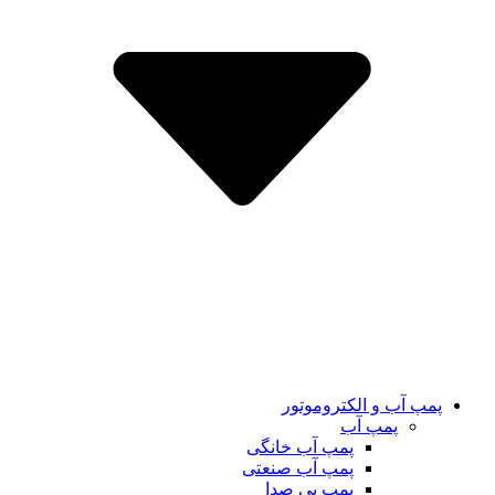
پمپ آب و الکتروموتور
پمپ آب
پمپ آب خانگی
پمپ آب صنعتی
پمپ بی صدا