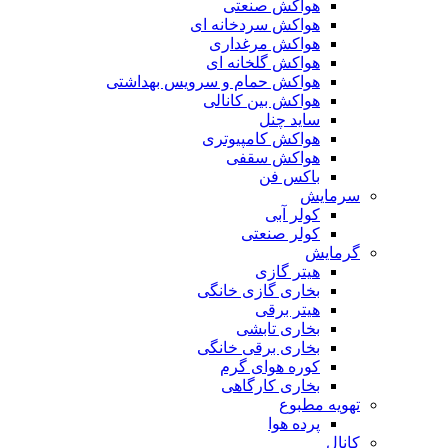
هواکش صنعتی
هواکش سردخانه ای
هواکش مرغداری
هواکش گلخانه ای
هواکش حمام و سرویس بهداشتی
هواکش بین کانالی
ساید چنل
هواکش کامپیوتری
هواکش سقفی
باکس فن
سرمایش
کولر آبی
کولر صنعتی
گرمایش
هیتر گازی
بخاری گازی خانگی
هیتر برقی
بخاری تابشی
بخاری برقی خانگی
کوره هوای گرم
بخاری کارگاهی
تهویه مطبوع
پرده هوا
کانال