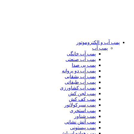
پمپ آب و الکتروموتور
پمپ آب
پمپ آب خانگی
پمپ آب صنعتی
پمپ بی صدا
پمپ آب دو پروانه
پمپ آب بشقابی
پمپ آب طبقاتی
پمپ آب کشاورزی
پمپ لجن کش
پمپ کف کش
پمپ سیرکولاتور
پمپ استخری
پمپ شناور
پمپ آتش نشانی
پمپ پیستونی
پمپ هواده اسپلش