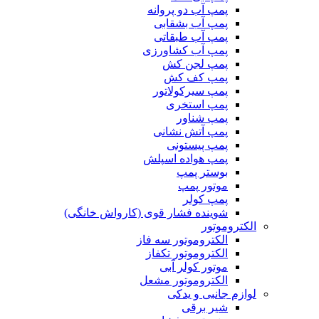
پمپ آب دو پروانه
پمپ آب بشقابی
پمپ آب طبقاتی
پمپ آب کشاورزی
پمپ لجن کش
پمپ کف کش
پمپ سیرکولاتور
پمپ استخری
پمپ شناور
پمپ آتش نشانی
پمپ پیستونی
پمپ هواده اسپلش
بوستر پمپ
موتور پمپ
پمپ کولر
شوینده فشار قوی (کارواش خانگی)
الکتروموتور
الکتروموتور سه فاز
الکتروموتور تکفاز
موتور کولر آبی
الکتروموتور مشعل
لوازم جانبی و یدکی
شیر برقی