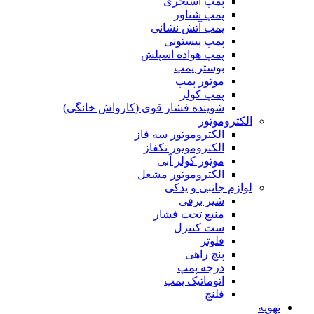
پمپ استخری
پمپ شناور
پمپ آتش نشانی
پمپ پیستونی
پمپ هواده اسپلش
بوستر پمپ
موتور پمپ
پمپ کولر
شوینده فشار قوی (کارواش خانگی)
الکتروموتور
الکتروموتور سه فاز
الکتروموتور تکفاز
موتور کولر آبی
الکتروموتور مشعل
لوازم جانبی و یدکی
شیر برقی
منبع تحت فشار
ست کنترل
فلوتر
پنج راهی
درجه پمپ
اتوماتیک پمپ
فلنج
تهویه