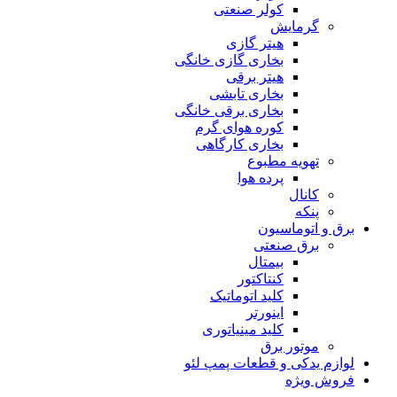
کولر صنعتی
گرمایش
هیتر گازی
بخاری گازی خانگی
هیتر برقی
بخاری تابشی
بخاری برقی خانگی
کوره هوای گرم
بخاری کارگاهی
تهویه مطبوع
پرده هوا
کانال
پنکه
برق و اتوماسیون
برق صنعتی
بیمتال
کنتاکتور
کلید اتوماتیک
اینورتر
کلید مینیاتوری
موتور برق
لوازم یدکی و قطعات پمپ لئو
فروش ویژه