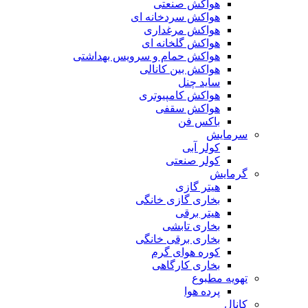
هواکش صنعتی
هواکش سردخانه ای
هواکش مرغداری
هواکش گلخانه ای
هواکش حمام و سرویس بهداشتی
هواکش بین کانالی
ساید چنل
هواکش کامپیوتری
هواکش سقفی
باکس فن
سرمایش
کولر آبی
کولر صنعتی
گرمایش
هیتر گازی
بخاری گازی خانگی
هیتر برقی
بخاری تابشی
بخاری برقی خانگی
کوره هوای گرم
بخاری کارگاهی
تهویه مطبوع
پرده هوا
کانال