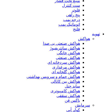
منبع تحت فشار
ست کنترل
فلوتر
پنج راهی
درجه پمپ
اتوماتیک پمپ
فلنج
تهویه
هواکش
هواکش صنعتی بی صدا
هواکش سانتریفیوژ
هواکش خانگی
هواکش صنعتی
هواکش سردخانه ای
هواکش مرغداری
هواکش گلخانه ای
هواکش حمام و سرویس بهداشتی
هواکش بین کانالی
ساید چنل
هواکش کامپیوتری
هواکش سقفی
باکس فن
سرمایش
کولر آبی