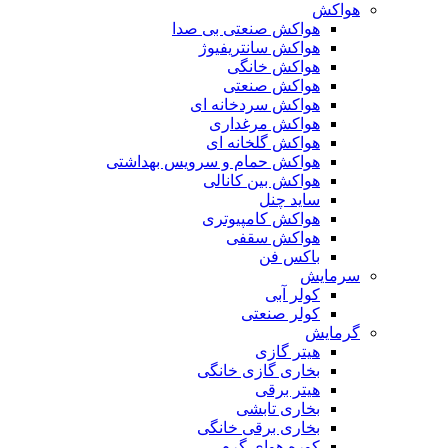
هواکش
هواکش صنعتی بی صدا
هواکش سانتریفیوژ
هواکش خانگی
هواکش صنعتی
هواکش سردخانه ای
هواکش مرغداری
هواکش گلخانه ای
هواکش حمام و سرویس بهداشتی
هواکش بین کانالی
ساید چنل
هواکش کامپیوتری
هواکش سقفی
باکس فن
سرمایش
کولر آبی
کولر صنعتی
گرمایش
هیتر گازی
بخاری گازی خانگی
هیتر برقی
بخاری تابشی
بخاری برقی خانگی
کوره هوای گرم