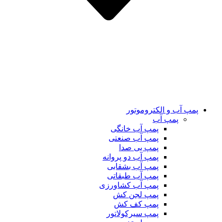
پمپ آب و الکتروموتور
پمپ آب
پمپ آب خانگی
پمپ آب صنعتی
پمپ بی صدا
پمپ آب دو پروانه
پمپ آب بشقابی
پمپ آب طبقاتی
پمپ آب کشاورزی
پمپ لجن کش
پمپ کف کش
پمپ سیرکولاتور