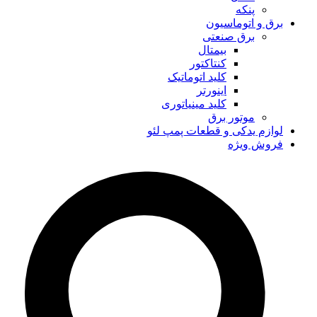
پنکه
برق و اتوماسیون
برق صنعتی
بیمتال
کنتاکتور
کلید اتوماتیک
اینورتر
کلید مینیاتوری
موتور برق
لوازم یدکی و قطعات پمپ لئو
فروش ویژه