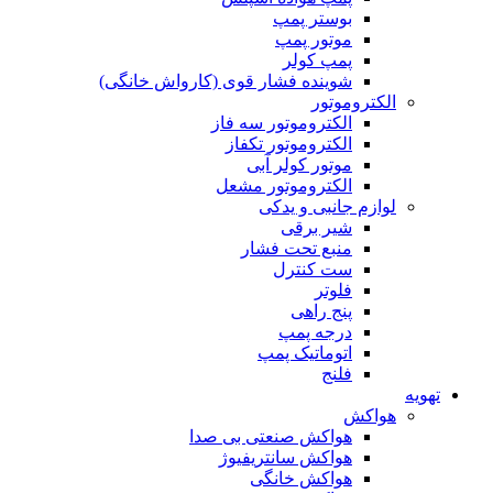
بوستر پمپ
موتور پمپ
پمپ کولر
شوینده فشار قوی (کارواش خانگی)
الکتروموتور
الکتروموتور سه فاز
الکتروموتور تکفاز
موتور کولر آبی
الکتروموتور مشعل
لوازم جانبی و یدکی
شیر برقی
منبع تحت فشار
ست کنترل
فلوتر
پنج راهی
درجه پمپ
اتوماتیک پمپ
فلنج
تهویه
هواکش
هواکش صنعتی بی صدا
هواکش سانتریفیوژ
هواکش خانگی