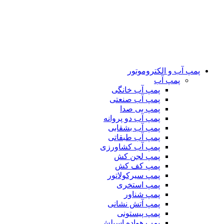
پمپ آب و الکتروموتور
پمپ آب
پمپ آب خانگی
پمپ آب صنعتی
پمپ بی صدا
پمپ آب دو پروانه
پمپ آب بشقابی
پمپ آب طبقاتی
پمپ آب کشاورزی
پمپ لجن کش
پمپ کف کش
پمپ سیرکولاتور
پمپ استخری
پمپ شناور
پمپ آتش نشانی
پمپ پیستونی
پمپ هواده اسپلش