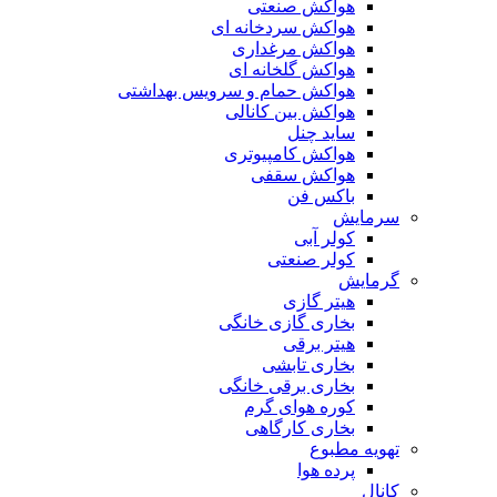
هواکش صنعتی
هواکش سردخانه ای
هواکش مرغداری
هواکش گلخانه ای
هواکش حمام و سرویس بهداشتی
هواکش بین کانالی
ساید چنل
هواکش کامپیوتری
هواکش سقفی
باکس فن
سرمایش
کولر آبی
کولر صنعتی
گرمایش
هیتر گازی
بخاری گازی خانگی
هیتر برقی
بخاری تابشی
بخاری برقی خانگی
کوره هوای گرم
بخاری کارگاهی
تهویه مطبوع
پرده هوا
کانال