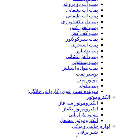
پمپ آب دو پروانه
پمپ آب بشقابی
پمپ آب طبقاتی
پمپ آب کشاورزی
پمپ لجن کش
پمپ کف کش
پمپ سیرکولاتور
پمپ استخری
پمپ شناور
پمپ آتش نشانی
پمپ پیستونی
پمپ هواده اسپلش
بوستر پمپ
موتور پمپ
پمپ کولر
شوینده فشار قوی (کارواش خانگی)
الکتروموتور
الکتروموتور سه فاز
الکتروموتور تکفاز
موتور کولر آبی
الکتروموتور مشعل
لوازم جانبی و یدکی
شیر برقی