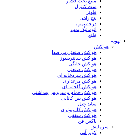
منبع تحت فشار
ست کنترل
فلوتر
پنج راهی
درجه پمپ
اتوماتیک پمپ
فلنج
تهویه
هواکش
هواکش صنعتی بی صدا
هواکش سانتریفیوژ
هواکش خانگی
هواکش صنعتی
هواکش سردخانه ای
هواکش مرغداری
هواکش گلخانه ای
هواکش حمام و سرویس بهداشتی
هواکش بین کانالی
ساید چنل
هواکش کامپیوتری
هواکش سقفی
باکس فن
سرمایش
کولر آبی