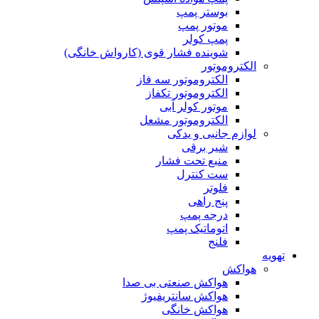
بوستر پمپ
موتور پمپ
پمپ کولر
شوینده فشار قوی (کارواش خانگی)
الکتروموتور
الکتروموتور سه فاز
الکتروموتور تکفاز
موتور کولر آبی
الکتروموتور مشعل
لوازم جانبی و یدکی
شیر برقی
منبع تحت فشار
ست کنترل
فلوتر
پنج راهی
درجه پمپ
اتوماتیک پمپ
فلنج
تهویه
هواکش
هواکش صنعتی بی صدا
هواکش سانتریفیوژ
هواکش خانگی