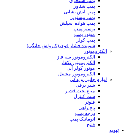
پمپ استخری
پمپ شناور
پمپ آتش نشانی
پمپ پیستونی
پمپ هواده اسپلش
بوستر پمپ
موتور پمپ
پمپ کولر
شوینده فشار قوی (کارواش خانگی)
الکتروموتور
الکتروموتور سه فاز
الکتروموتور تکفاز
موتور کولر آبی
الکتروموتور مشعل
لوازم جانبی و یدکی
شیر برقی
منبع تحت فشار
ست کنترل
فلوتر
پنج راهی
درجه پمپ
اتوماتیک پمپ
فلنج
تهویه