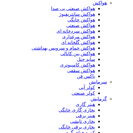
هواکش
هواکش صنعتی بی صدا
هواکش سانتریفیوژ
هواکش خانگی
هواکش صنعتی
هواکش سردخانه ای
هواکش مرغداری
هواکش گلخانه ای
هواکش حمام و سرویس بهداشتی
هواکش بین کانالی
ساید چنل
هواکش کامپیوتری
هواکش سقفی
باکس فن
سرمایش
کولر آبی
کولر صنعتی
گرمایش
هیتر گازی
بخاری گازی خانگی
هیتر برقی
بخاری تابشی
بخاری برقی خانگی
کوره هوای گرم