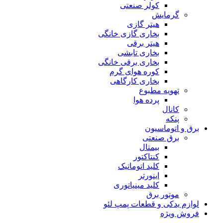
کولر صنعتی
گرمایش
هیتر گازی
بخاری گازی خانگی
هیتر برقی
بخاری تابشی
بخاری برقی خانگی
کوره هوای گرم
بخاری کارگاهی
تهویه مطبوع
پرده هوا
کانال
پنکه
برق و اتوماسیون
برق صنعتی
بیمتال
کنتاکتور
کلید اتوماتیک
اینورتر
کلید مینیاتوری
موتور برق
لوازم یدکی و قطعات پمپ لئو
فروش ویژه