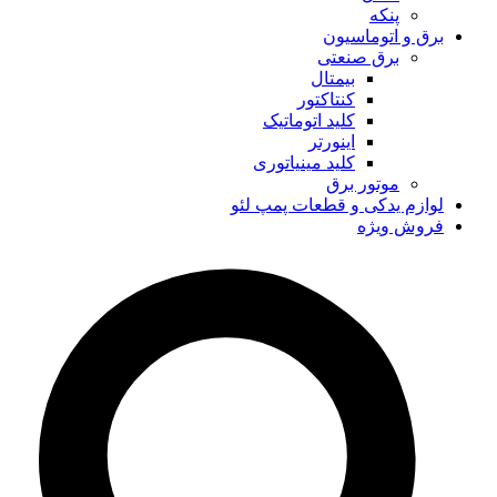
پنکه
برق و اتوماسیون
برق صنعتی
بیمتال
کنتاکتور
کلید اتوماتیک
اینورتر
کلید مینیاتوری
موتور برق
لوازم یدکی و قطعات پمپ لئو
فروش ویژه