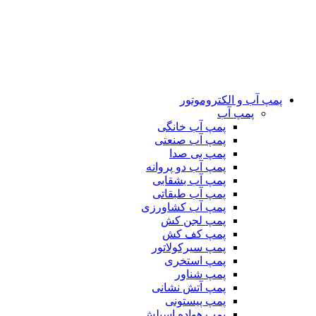
پمپ آب و الکتروموتور
پمپ آب
پمپ آب خانگی
پمپ آب صنعتی
پمپ بی صدا
پمپ آب دو پروانه
پمپ آب بشقابی
پمپ آب طبقاتی
پمپ آب کشاورزی
پمپ لجن کش
پمپ کف کش
پمپ سیرکولاتور
پمپ استخری
پمپ شناور
پمپ آتش نشانی
پمپ پیستونی
پمپ هواده اسپلش