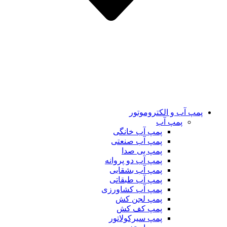
پمپ آب و الکتروموتور
پمپ آب
پمپ آب خانگی
پمپ آب صنعتی
پمپ بی صدا
پمپ آب دو پروانه
پمپ آب بشقابی
پمپ آب طبقاتی
پمپ آب کشاورزی
پمپ لجن کش
پمپ کف کش
پمپ سیرکولاتور