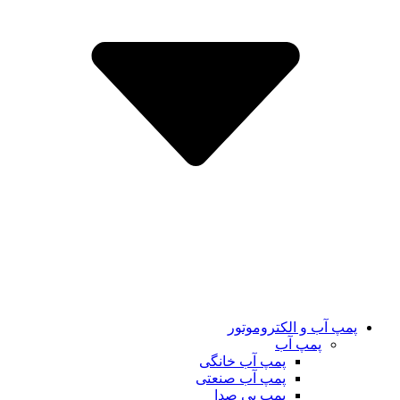
پمپ آب و الکتروموتور
پمپ آب
پمپ آب خانگی
پمپ آب صنعتی
پمپ بی صدا