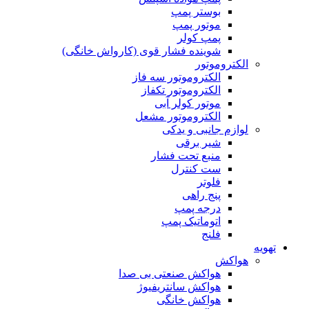
بوستر پمپ
موتور پمپ
پمپ کولر
شوینده فشار قوی (کارواش خانگی)
الکتروموتور
الکتروموتور سه فاز
الکتروموتور تکفاز
موتور کولر آبی
الکتروموتور مشعل
لوازم جانبی و یدکی
شیر برقی
منبع تحت فشار
ست کنترل
فلوتر
پنج راهی
درجه پمپ
اتوماتیک پمپ
فلنج
تهویه
هواکش
هواکش صنعتی بی صدا
هواکش سانتریفیوژ
هواکش خانگی