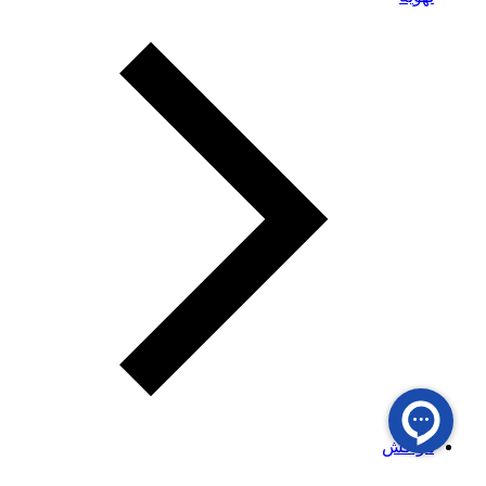
هواکش