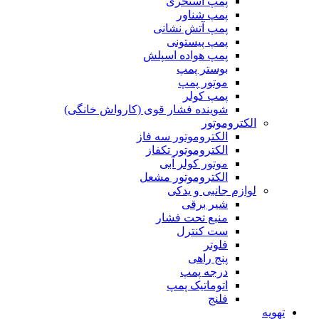
پمپ استخری
پمپ شناور
پمپ آتش نشانی
پمپ پیستونی
پمپ هواده اسپلش
بوستر پمپ
موتور پمپ
پمپ کولر
شوینده فشار قوی (کارواش خانگی)
الکتروموتور
الکتروموتور سه فاز
الکتروموتور تکفاز
موتور کولر آبی
الکتروموتور مشعل
لوازم جانبی و یدکی
شیر برقی
منبع تحت فشار
ست کنترل
فلوتر
پنج راهی
درجه پمپ
اتوماتیک پمپ
فلنج
تهویه