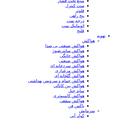
منبع تحت فشار
ست کنترل
فلوتر
پنج راهی
درجه پمپ
اتوماتیک پمپ
فلنج
تهویه
هواکش
هواکش صنعتی بی صدا
هواکش سانتریفیوژ
هواکش خانگی
هواکش صنعتی
هواکش سردخانه ای
هواکش مرغداری
هواکش گلخانه ای
هواکش حمام و سرویس بهداشتی
هواکش بین کانالی
ساید چنل
هواکش کامپیوتری
هواکش سقفی
باکس فن
سرمایش
کولر آبی