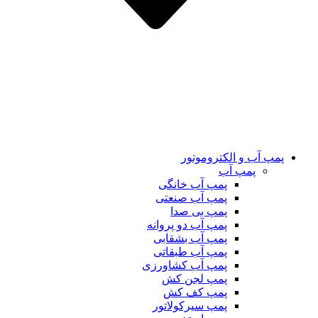
پمپ آب و الکتروموتور
پمپ آب
پمپ آب خانگی
پمپ آب صنعتی
پمپ بی صدا
پمپ آب دو پروانه
پمپ آب بشقابی
پمپ آب طبقاتی
پمپ آب کشاورزی
پمپ لجن کش
پمپ کف کش
پمپ سیرکولاتور