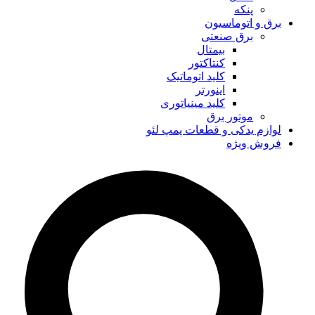
پنکه
برق و اتوماسیون
برق صنعتی
بیمتال
کنتاکتور
کلید اتوماتیک
اینورتر
کلید مینیاتوری
موتور برق
لوازم یدکی و قطعات پمپ لئو
فروش ویژه