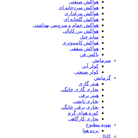
هواکش صنعتی
هواکش سردخانه ای
هواکش مرغداری
هواکش گلخانه ای
هواکش حمام و سرویس بهداشتی
هواکش بین کانالی
ساید چنل
هواکش کامپیوتری
هواکش سقفی
باکس فن
سرمایش
کولر آبی
کولر صنعتی
گرمایش
هیتر گازی
بخاری گازی خانگی
هیتر برقی
بخاری تابشی
بخاری برقی خانگی
کوره هوای گرم
بخاری کارگاهی
تهویه مطبوع
پرده هوا
کانال