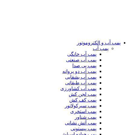
پمپ آب و الکتروموتور
پمپ آب
پمپ آب خانگی
پمپ آب صنعتی
پمپ بی صدا
پمپ آب دو پروانه
پمپ آب بشقابی
پمپ آب طبقاتی
پمپ آب کشاورزی
پمپ لجن کش
پمپ کف کش
پمپ سیرکولاتور
پمپ استخری
پمپ شناور
پمپ آتش نشانی
پمپ پیستونی
پمپ هواده اسپلش