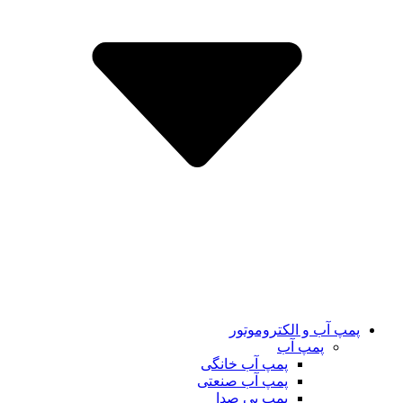
پمپ آب و الکتروموتور
پمپ آب
پمپ آب خانگی
پمپ آب صنعتی
پمپ بی صدا