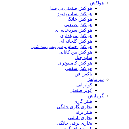
هواکش
هواکش صنعتی بی صدا
هواکش سانتریفیوژ
هواکش خانگی
هواکش صنعتی
هواکش سردخانه ای
هواکش مرغداری
هواکش گلخانه ای
هواکش حمام و سرویس بهداشتی
هواکش بین کانالی
ساید چنل
هواکش کامپیوتری
هواکش سقفی
باکس فن
سرمایش
کولر آبی
کولر صنعتی
گرمایش
هیتر گازی
بخاری گازی خانگی
هیتر برقی
بخاری تابشی
بخاری برقی خانگی
کوره هوای گرم