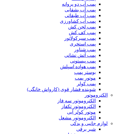
پمپ آب دو پروانه
پمپ آب بشقابی
پمپ آب طبقاتی
پمپ آب کشاورزی
پمپ لجن کش
پمپ کف کش
پمپ سیرکولاتور
پمپ استخری
پمپ شناور
پمپ آتش نشانی
پمپ پیستونی
پمپ هواده اسپلش
بوستر پمپ
موتور پمپ
پمپ کولر
شوینده فشار قوی (کارواش خانگی)
الکتروموتور
الکتروموتور سه فاز
الکتروموتور تکفاز
موتور کولر آبی
الکتروموتور مشعل
لوازم جانبی و یدکی
شیر برقی