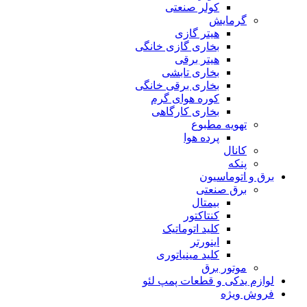
کولر صنعتی
گرمایش
هیتر گازی
بخاری گازی خانگی
هیتر برقی
بخاری تابشی
بخاری برقی خانگی
کوره هوای گرم
بخاری کارگاهی
تهویه مطبوع
پرده هوا
کانال
پنکه
برق و اتوماسیون
برق صنعتی
بیمتال
کنتاکتور
کلید اتوماتیک
اینورتر
کلید مینیاتوری
موتور برق
لوازم یدکی و قطعات پمپ لئو
فروش ویژه