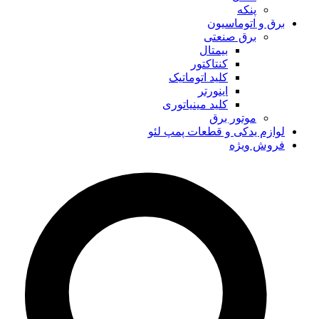
پنکه
برق و اتوماسیون
برق صنعتی
بیمتال
کنتاکتور
کلید اتوماتیک
اینورتر
کلید مینیاتوری
موتور برق
لوازم یدکی و قطعات پمپ لئو
فروش ویژه