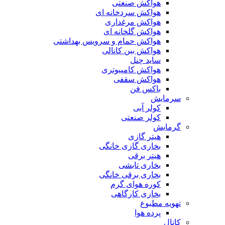
هواکش صنعتی
هواکش سردخانه ای
هواکش مرغداری
هواکش گلخانه ای
هواکش حمام و سرویس بهداشتی
هواکش بین کانالی
ساید چنل
هواکش کامپیوتری
هواکش سقفی
باکس فن
سرمایش
کولر آبی
کولر صنعتی
گرمایش
هیتر گازی
بخاری گازی خانگی
هیتر برقی
بخاری تابشی
بخاری برقی خانگی
کوره هوای گرم
بخاری کارگاهی
تهویه مطبوع
پرده هوا
کانال