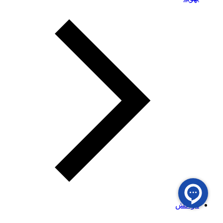
هواکش