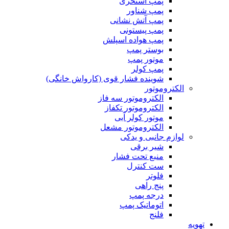
پمپ استخری
پمپ شناور
پمپ آتش نشانی
پمپ پیستونی
پمپ هواده اسپلش
بوستر پمپ
موتور پمپ
پمپ کولر
شوینده فشار قوی (کارواش خانگی)
الکتروموتور
الکتروموتور سه فاز
الکتروموتور تکفاز
موتور کولر آبی
الکتروموتور مشعل
لوازم جانبی و یدکی
شیر برقی
منبع تحت فشار
ست کنترل
فلوتر
پنج راهی
درجه پمپ
اتوماتیک پمپ
فلنج
تهویه