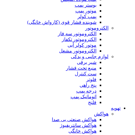
بوستر پمپ
موتور پمپ
پمپ کولر
شوینده فشار قوی (کارواش خانگی)
الکتروموتور
الکتروموتور سه فاز
الکتروموتور تکفاز
موتور کولر آبی
الکتروموتور مشعل
لوازم جانبی و یدکی
شیر برقی
منبع تحت فشار
ست کنترل
فلوتر
پنج راهی
درجه پمپ
اتوماتیک پمپ
فلنج
تهویه
هواکش
هواکش صنعتی بی صدا
هواکش سانتریفیوژ
هواکش خانگی