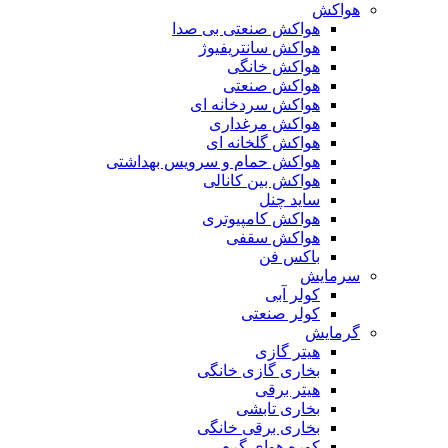
هواکش
هواکش صنعتی بی صدا
هواکش سانتریفیوژ
هواکش خانگی
هواکش صنعتی
هواکش سردخانه ای
هواکش مرغداری
هواکش گلخانه ای
هواکش حمام و سرویس بهداشتی
هواکش بین کانالی
ساید چنل
هواکش کامپیوتری
هواکش سقفی
باکس فن
سرمایش
کولر آبی
کولر صنعتی
گرمایش
هیتر گازی
بخاری گازی خانگی
هیتر برقی
بخاری تابشی
بخاری برقی خانگی
کوره هوای گرم