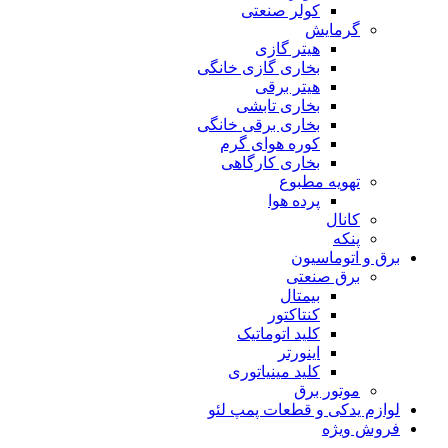
کولر صنعتی
گرمایش
هیتر گازی
بخاری گازی خانگی
هیتر برقی
بخاری تابشی
بخاری برقی خانگی
کوره هوای گرم
بخاری کارگاهی
تهویه مطبوع
پرده هوا
کانال
پنکه
برق و اتوماسیون
برق صنعتی
بیمتال
کنتاکتور
کلید اتوماتیک
اینورتر
کلید مینیاتوری
موتور برق
لوازم یدکی و قطعات پمپ لئو
فروش ویژه