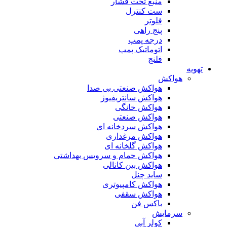
منبع تحت فشار
ست کنترل
فلوتر
پنج راهی
درجه پمپ
اتوماتیک پمپ
فلنج
تهویه
هواکش
هواکش صنعتی بی صدا
هواکش سانتریفیوژ
هواکش خانگی
هواکش صنعتی
هواکش سردخانه ای
هواکش مرغداری
هواکش گلخانه ای
هواکش حمام و سرویس بهداشتی
هواکش بین کانالی
ساید چنل
هواکش کامپیوتری
هواکش سقفی
باکس فن
سرمایش
کولر آبی