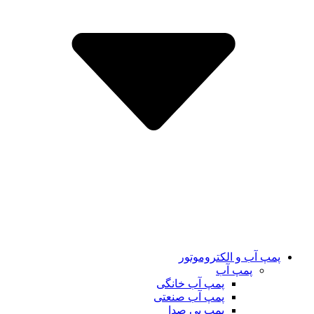
پمپ آب و الکتروموتور
پمپ آب
پمپ آب خانگی
پمپ آب صنعتی
پمپ بی صدا