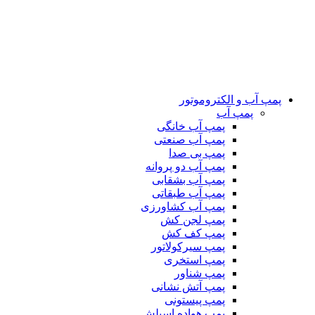
پمپ آب و الکتروموتور
پمپ آب
پمپ آب خانگی
پمپ آب صنعتی
پمپ بی صدا
پمپ آب دو پروانه
پمپ آب بشقابی
پمپ آب طبقاتی
پمپ آب کشاورزی
پمپ لجن کش
پمپ کف کش
پمپ سیرکولاتور
پمپ استخری
پمپ شناور
پمپ آتش نشانی
پمپ پیستونی
پمپ هواده اسپلش