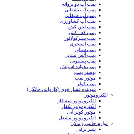
پمپ آب دو پروانه
پمپ آب بشقابی
پمپ آب طبقاتی
پمپ آب کشاورزی
پمپ لجن کش
پمپ کف کش
پمپ سیرکولاتور
پمپ استخری
پمپ شناور
پمپ آتش نشانی
پمپ پیستونی
پمپ هواده اسپلش
بوستر پمپ
موتور پمپ
پمپ کولر
شوینده فشار قوی (کارواش خانگی)
الکتروموتور
الکتروموتور سه فاز
الکتروموتور تکفاز
موتور کولر آبی
الکتروموتور مشعل
لوازم جانبی و یدکی
شیر برقی