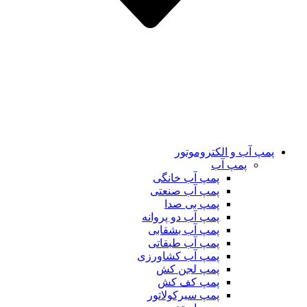
پمپ آب و الکتروموتور
پمپ آب
پمپ آب خانگی
پمپ آب صنعتی
پمپ بی صدا
پمپ آب دو پروانه
پمپ آب بشقابی
پمپ آب طبقاتی
پمپ آب کشاورزی
پمپ لجن کش
پمپ کف کش
پمپ سیرکولاتور