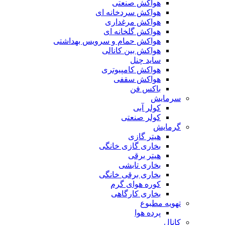
هواکش صنعتی
هواکش سردخانه ای
هواکش مرغداری
هواکش گلخانه ای
هواکش حمام و سرویس بهداشتی
هواکش بین کانالی
ساید چنل
هواکش کامپیوتری
هواکش سقفی
باکس فن
سرمایش
کولر آبی
کولر صنعتی
گرمایش
هیتر گازی
بخاری گازی خانگی
هیتر برقی
بخاری تابشی
بخاری برقی خانگی
کوره هوای گرم
بخاری کارگاهی
تهویه مطبوع
پرده هوا
کانال