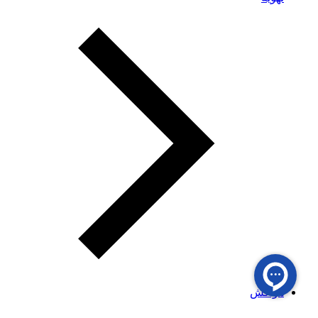
هواکش