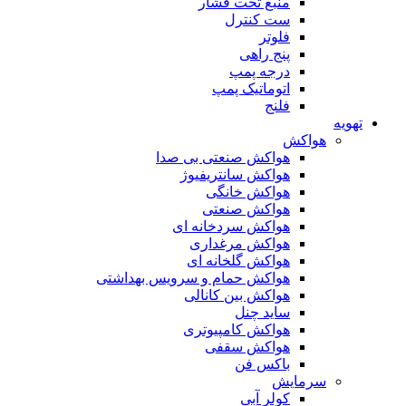
منبع تحت فشار
ست کنترل
فلوتر
پنج راهی
درجه پمپ
اتوماتیک پمپ
فلنج
تهویه
هواکش
هواکش صنعتی بی صدا
هواکش سانتریفیوژ
هواکش خانگی
هواکش صنعتی
هواکش سردخانه ای
هواکش مرغداری
هواکش گلخانه ای
هواکش حمام و سرویس بهداشتی
هواکش بین کانالی
ساید چنل
هواکش کامپیوتری
هواکش سقفی
باکس فن
سرمایش
کولر آبی