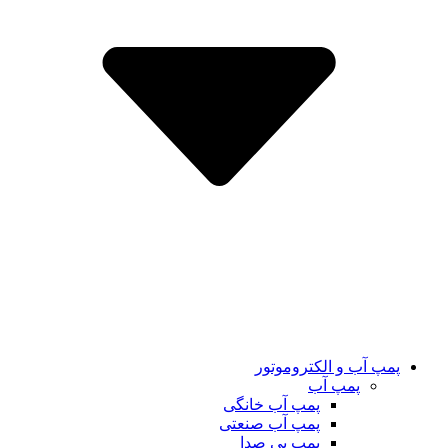
پمپ آب و الکتروموتور
پمپ آب
پمپ آب خانگی
پمپ آب صنعتی
پمپ بی صدا