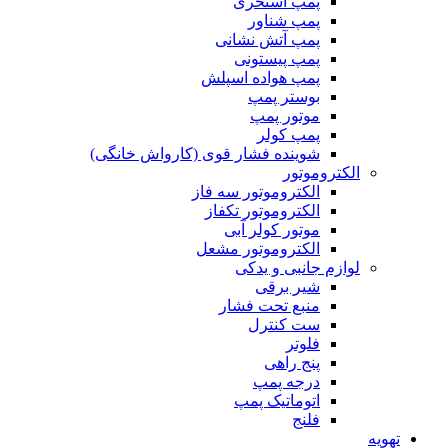
پمپ استخری
پمپ شناور
پمپ آتش نشانی
پمپ پیستونی
پمپ هواده اسپلش
بوستر پمپ
موتور پمپ
پمپ کولر
شوینده فشار قوی (کارواش خانگی)
الکتروموتور
الکتروموتور سه فاز
الکتروموتور تکفاز
موتور کولر آبی
الکتروموتور مشعل
لوازم جانبی و یدکی
شیر برقی
منبع تحت فشار
ست کنترل
فلوتر
پنج راهی
درجه پمپ
اتوماتیک پمپ
فلنج
تهویه