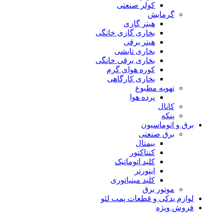
کولر صنعتی
گرمایش
هیتر گازی
بخاری گازی خانگی
هیتر برقی
بخاری تابشی
بخاری برقی خانگی
کوره هوای گرم
بخاری کارگاهی
تهویه مطبوع
پرده هوا
کانال
پنکه
برق و اتوماسیون
برق صنعتی
بیمتال
کنتاکتور
کلید اتوماتیک
اینورتر
کلید مینیاتوری
موتور برق
لوازم یدکی و قطعات پمپ لئو
فروش ویژه