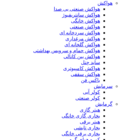
هواکش
هواکش صنعتی بی صدا
هواکش سانتریفیوژ
هواکش خانگی
هواکش صنعتی
هواکش سردخانه ای
هواکش مرغداری
هواکش گلخانه ای
هواکش حمام و سرویس بهداشتی
هواکش بین کانالی
ساید چنل
هواکش کامپیوتری
هواکش سقفی
باکس فن
سرمایش
کولر آبی
کولر صنعتی
گرمایش
هیتر گازی
بخاری گازی خانگی
هیتر برقی
بخاری تابشی
بخاری برقی خانگی
کوره هوای گرم