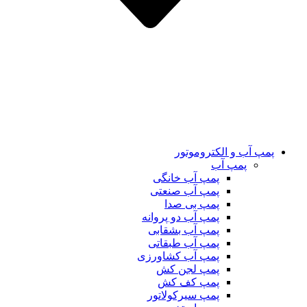
پمپ آب و الکتروموتور
پمپ آب
پمپ آب خانگی
پمپ آب صنعتی
پمپ بی صدا
پمپ آب دو پروانه
پمپ آب بشقابی
پمپ آب طبقاتی
پمپ آب کشاورزی
پمپ لجن کش
پمپ کف کش
پمپ سیرکولاتور