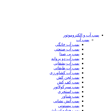
پمپ آب و الکتروموتور
پمپ آب
پمپ آب خانگی
پمپ آب صنعتی
پمپ بی صدا
پمپ آب دو پروانه
پمپ آب بشقابی
پمپ آب طبقاتی
پمپ آب کشاورزی
پمپ لجن کش
پمپ کف کش
پمپ سیرکولاتور
پمپ استخری
پمپ شناور
پمپ آتش نشانی
پمپ پیستونی
پمپ هواده اسپلش