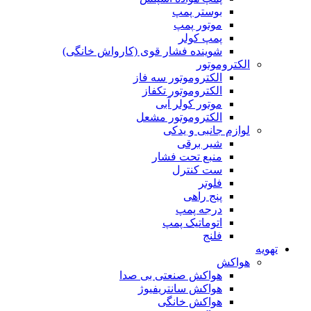
بوستر پمپ
موتور پمپ
پمپ کولر
شوینده فشار قوی (کارواش خانگی)
الکتروموتور
الکتروموتور سه فاز
الکتروموتور تکفاز
موتور کولر آبی
الکتروموتور مشعل
لوازم جانبی و یدکی
شیر برقی
منبع تحت فشار
ست کنترل
فلوتر
پنج راهی
درجه پمپ
اتوماتیک پمپ
فلنج
تهویه
هواکش
هواکش صنعتی بی صدا
هواکش سانتریفیوژ
هواکش خانگی