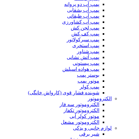
پمپ آب دو پروانه
پمپ آب بشقابی
پمپ آب طبقاتی
پمپ آب کشاورزی
پمپ لجن کش
پمپ کف کش
پمپ سیرکولاتور
پمپ استخری
پمپ شناور
پمپ آتش نشانی
پمپ پیستونی
پمپ هواده اسپلش
بوستر پمپ
موتور پمپ
پمپ کولر
شوینده فشار قوی (کارواش خانگی)
الکتروموتور
الکتروموتور سه فاز
الکتروموتور تکفاز
موتور کولر آبی
الکتروموتور مشعل
لوازم جانبی و یدکی
شیر برقی