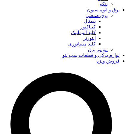
پنکه
برق و اتوماسیون
برق صنعتی
بیمتال
کنتاکتور
کلید اتوماتیک
اینورتر
کلید مینیاتوری
موتور برق
لوازم یدکی و قطعات پمپ لئو
فروش ویژه