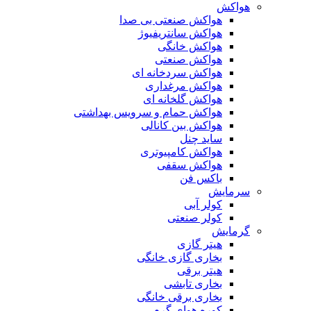
هواکش
هواکش صنعتی بی صدا
هواکش سانتریفیوژ
هواکش خانگی
هواکش صنعتی
هواکش سردخانه ای
هواکش مرغداری
هواکش گلخانه ای
هواکش حمام و سرویس بهداشتی
هواکش بین کانالی
ساید چنل
هواکش کامپیوتری
هواکش سقفی
باکس فن
سرمایش
کولر آبی
کولر صنعتی
گرمایش
هیتر گازی
بخاری گازی خانگی
هیتر برقی
بخاری تابشی
بخاری برقی خانگی
کوره هوای گرم