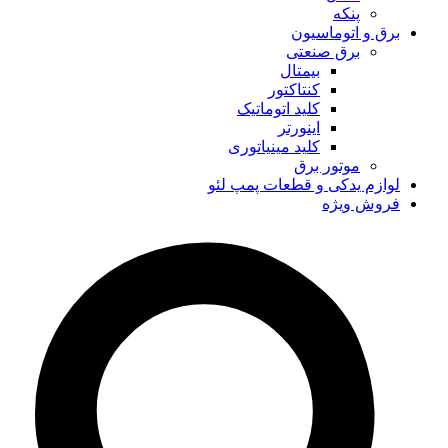
پنکه
برق و اتوماسیون
برق صنعتی
بیمتال
کنتاکتور
کلید اتوماتیک
اینورتر
کلید مینیاتوری
موتور برق
لوازم یدکی و قطعات پمپ لئو
فروش ویژه