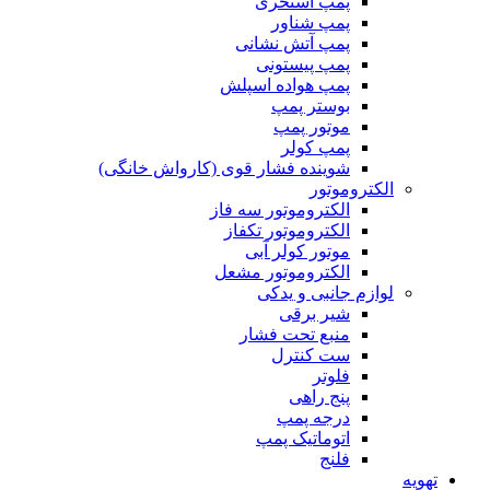
پمپ استخری
پمپ شناور
پمپ آتش نشانی
پمپ پیستونی
پمپ هواده اسپلش
بوستر پمپ
موتور پمپ
پمپ کولر
شوینده فشار قوی (کارواش خانگی)
الکتروموتور
الکتروموتور سه فاز
الکتروموتور تکفاز
موتور کولر آبی
الکتروموتور مشعل
لوازم جانبی و یدکی
شیر برقی
منبع تحت فشار
ست کنترل
فلوتر
پنج راهی
درجه پمپ
اتوماتیک پمپ
فلنج
تهویه