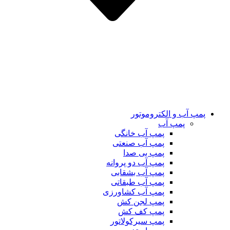
پمپ آب و الکتروموتور
پمپ آب
پمپ آب خانگی
پمپ آب صنعتی
پمپ بی صدا
پمپ آب دو پروانه
پمپ آب بشقابی
پمپ آب طبقاتی
پمپ آب کشاورزی
پمپ لجن کش
پمپ کف کش
پمپ سیرکولاتور