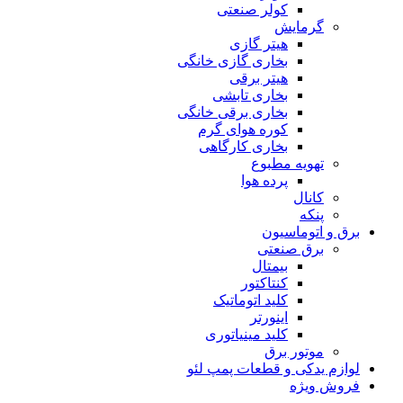
کولر صنعتی
گرمایش
هیتر گازی
بخاری گازی خانگی
هیتر برقی
بخاری تابشی
بخاری برقی خانگی
کوره هوای گرم
بخاری کارگاهی
تهویه مطبوع
پرده هوا
کانال
پنکه
برق و اتوماسیون
برق صنعتی
بیمتال
کنتاکتور
کلید اتوماتیک
اینورتر
کلید مینیاتوری
موتور برق
لوازم یدکی و قطعات پمپ لئو
فروش ویژه