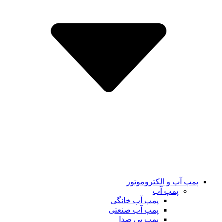
پمپ آب و الکتروموتور
پمپ آب
پمپ آب خانگی
پمپ آب صنعتی
پمپ بی صدا