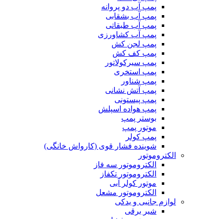
پمپ آب دو پروانه
پمپ آب بشقابی
پمپ آب طبقاتی
پمپ آب کشاورزی
پمپ لجن کش
پمپ کف کش
پمپ سیرکولاتور
پمپ استخری
پمپ شناور
پمپ آتش نشانی
پمپ پیستونی
پمپ هواده اسپلش
بوستر پمپ
موتور پمپ
پمپ کولر
شوینده فشار قوی (کارواش خانگی)
الکتروموتور
الکتروموتور سه فاز
الکتروموتور تکفاز
موتور کولر آبی
الکتروموتور مشعل
لوازم جانبی و یدکی
شیر برقی