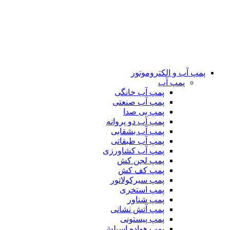
پمپ آب و الکتروموتور
پمپ آب
پمپ آب خانگی
پمپ آب صنعتی
پمپ بی صدا
پمپ آب دو پروانه
پمپ آب بشقابی
پمپ آب طبقاتی
پمپ آب کشاورزی
پمپ لجن کش
پمپ کف کش
پمپ سیرکولاتور
پمپ استخری
پمپ شناور
پمپ آتش نشانی
پمپ پیستونی
پمپ هواده اسپلش