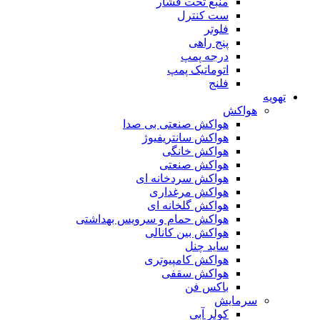
منبع تحت فشار
ست کنترل
فلوتر
پنج راهی
درجه پمپ
اتوماتیک پمپ
فلنج
تهویه
هواکش
هواکش صنعتی بی صدا
هواکش سانتریفیوژ
هواکش خانگی
هواکش صنعتی
هواکش سردخانه ای
هواکش مرغداری
هواکش گلخانه ای
هواکش حمام و سرویس بهداشتی
هواکش بین کانالی
ساید چنل
هواکش کامپیوتری
هواکش سقفی
باکس فن
سرمایش
کولر آبی