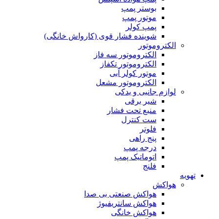
بوستر پمپ
موتور پمپ
پمپ کولر
شوینده فشار قوی (کارواش خانگی)
الکتروموتور
الکتروموتور سه فاز
الکتروموتور تکفاز
موتور کولر آبی
الکتروموتور مشعل
لوازم جانبی و یدکی
شیر برقی
منبع تحت فشار
ست کنترل
فلوتر
پنج راهی
درجه پمپ
اتوماتیک پمپ
فلنج
تهویه
هواکش
هواکش صنعتی بی صدا
هواکش سانتریفیوژ
هواکش خانگی