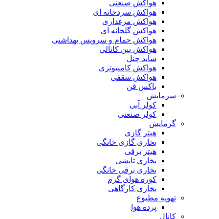
هواکش صنعتی
هواکش سردخانه ای
هواکش مرغداری
هواکش گلخانه ای
هواکش حمام و سرویس بهداشتی
هواکش بین کانالی
ساید چنل
هواکش کامپیوتری
هواکش سقفی
باکس فن
سرمایش
کولر آبی
کولر صنعتی
گرمایش
هیتر گازی
بخاری گازی خانگی
هیتر برقی
بخاری تابشی
بخاری برقی خانگی
کوره هوای گرم
بخاری کارگاهی
تهویه مطبوع
پرده هوا
کانال