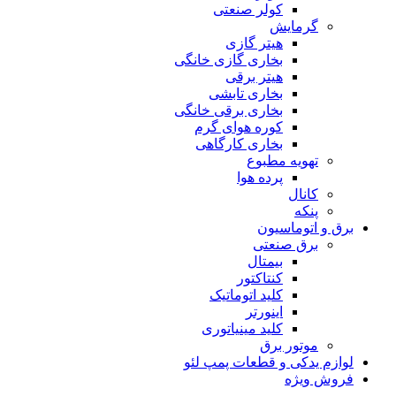
کولر صنعتی
گرمایش
هیتر گازی
بخاری گازی خانگی
هیتر برقی
بخاری تابشی
بخاری برقی خانگی
کوره هوای گرم
بخاری کارگاهی
تهویه مطبوع
پرده هوا
کانال
پنکه
برق و اتوماسیون
برق صنعتی
بیمتال
کنتاکتور
کلید اتوماتیک
اینورتر
کلید مینیاتوری
موتور برق
لوازم یدکی و قطعات پمپ لئو
فروش ویژه