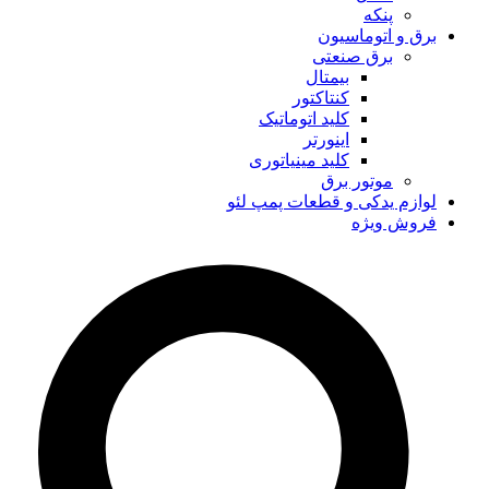
پنکه
برق و اتوماسیون
برق صنعتی
بیمتال
کنتاکتور
کلید اتوماتیک
اینورتر
کلید مینیاتوری
موتور برق
لوازم یدکی و قطعات پمپ لئو
فروش ویژه