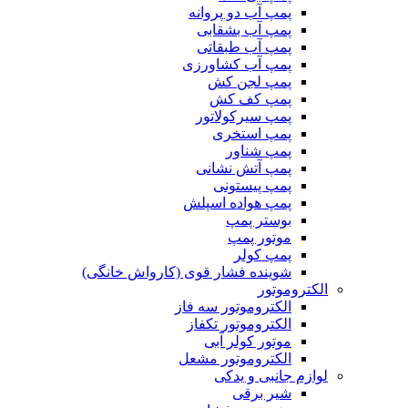
پمپ آب دو پروانه
پمپ آب بشقابی
پمپ آب طبقاتی
پمپ آب کشاورزی
پمپ لجن کش
پمپ کف کش
پمپ سیرکولاتور
پمپ استخری
پمپ شناور
پمپ آتش نشانی
پمپ پیستونی
پمپ هواده اسپلش
بوستر پمپ
موتور پمپ
پمپ کولر
شوینده فشار قوی (کارواش خانگی)
الکتروموتور
الکتروموتور سه فاز
الکتروموتور تکفاز
موتور کولر آبی
الکتروموتور مشعل
لوازم جانبی و یدکی
شیر برقی