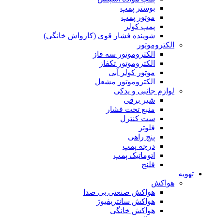
بوستر پمپ
موتور پمپ
پمپ کولر
شوینده فشار قوی (کارواش خانگی)
الکتروموتور
الکتروموتور سه فاز
الکتروموتور تکفاز
موتور کولر آبی
الکتروموتور مشعل
لوازم جانبی و یدکی
شیر برقی
منبع تحت فشار
ست کنترل
فلوتر
پنج راهی
درجه پمپ
اتوماتیک پمپ
فلنج
تهویه
هواکش
هواکش صنعتی بی صدا
هواکش سانتریفیوژ
هواکش خانگی