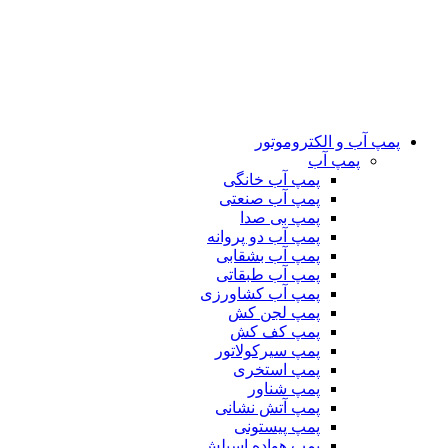
پمپ آب و الکتروموتور
پمپ آب
پمپ آب خانگی
پمپ آب صنعتی
پمپ بی صدا
پمپ آب دو پروانه
پمپ آب بشقابی
پمپ آب طبقاتی
پمپ آب کشاورزی
پمپ لجن کش
پمپ کف کش
پمپ سیرکولاتور
پمپ استخری
پمپ شناور
پمپ آتش نشانی
پمپ پیستونی
پمپ هواده اسپلش