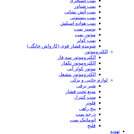
پمپ استخری
پمپ شناور
پمپ آتش نشانی
پمپ پیستونی
پمپ هواده اسپلش
بوستر پمپ
موتور پمپ
پمپ کولر
شوینده فشار قوی (کارواش خانگی)
الکتروموتور
الکتروموتور سه فاز
الکتروموتور تکفاز
موتور کولر آبی
الکتروموتور مشعل
لوازم جانبی و یدکی
شیر برقی
منبع تحت فشار
ست کنترل
فلوتر
پنج راهی
درجه پمپ
اتوماتیک پمپ
فلنج
تهویه