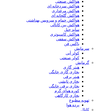
هواکش صنعتی
هواکش سردخانه ای
هواکش مرغداری
هواکش گلخانه ای
هواکش حمام و سرویس بهداشتی
هواکش بین کانالی
ساید چنل
هواکش کامپیوتری
هواکش سقفی
باکس فن
سرمایش
کولر آبی
کولر صنعتی
گرمایش
هیتر گازی
بخاری گازی خانگی
هیتر برقی
بخاری تابشی
بخاری برقی خانگی
کوره هوای گرم
بخاری کارگاهی
تهویه مطبوع
پرده هوا
کانال