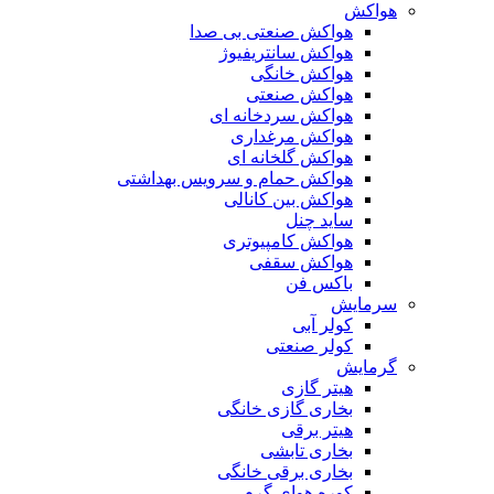
هواکش
هواکش صنعتی بی صدا
هواکش سانتریفیوژ
هواکش خانگی
هواکش صنعتی
هواکش سردخانه ای
هواکش مرغداری
هواکش گلخانه ای
هواکش حمام و سرویس بهداشتی
هواکش بین کانالی
ساید چنل
هواکش کامپیوتری
هواکش سقفی
باکس فن
سرمایش
کولر آبی
کولر صنعتی
گرمایش
هیتر گازی
بخاری گازی خانگی
هیتر برقی
بخاری تابشی
بخاری برقی خانگی
کوره هوای گرم