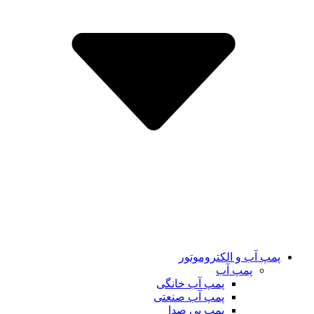
پمپ آب و الکتروموتور
پمپ آب
پمپ آب خانگی
پمپ آب صنعتی
پمپ بی صدا