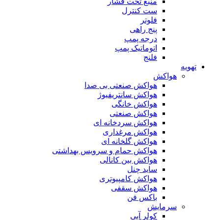
منبع تحت فشار
ست کنترل
فلوتر
پنج راهی
درجه پمپ
اتوماتیک پمپ
فلنج
تهویه
هواکش
هواکش صنعتی بی صدا
هواکش سانتریفیوژ
هواکش خانگی
هواکش صنعتی
هواکش سردخانه ای
هواکش مرغداری
هواکش گلخانه ای
هواکش حمام و سرویس بهداشتی
هواکش بین کانالی
ساید چنل
هواکش کامپیوتری
هواکش سقفی
باکس فن
سرمایش
کولر آبی