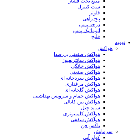
منبع تحت فشار
ست کنترل
فلوتر
پنج راهی
درجه پمپ
اتوماتیک پمپ
فلنج
تهویه
هواکش
هواکش صنعتی بی صدا
هواکش سانتریفیوژ
هواکش خانگی
هواکش صنعتی
هواکش سردخانه ای
هواکش مرغداری
هواکش گلخانه ای
هواکش حمام و سرویس بهداشتی
هواکش بین کانالی
ساید چنل
هواکش کامپیوتری
هواکش سقفی
باکس فن
سرمایش
کولر آبی