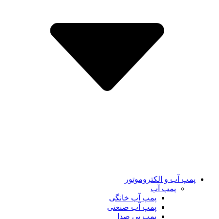
پمپ آب و الکتروموتور
پمپ آب
پمپ آب خانگی
پمپ آب صنعتی
پمپ بی صدا