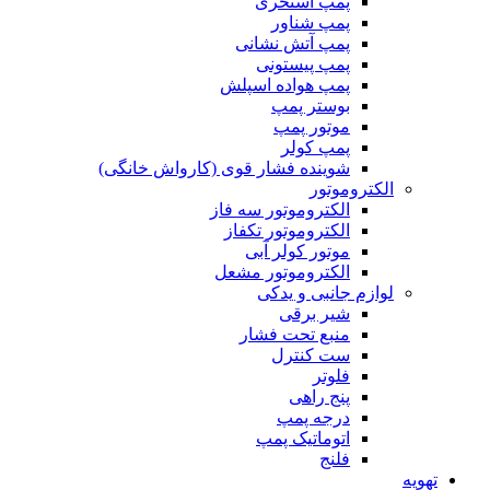
پمپ استخری
پمپ شناور
پمپ آتش نشانی
پمپ پیستونی
پمپ هواده اسپلش
بوستر پمپ
موتور پمپ
پمپ کولر
شوینده فشار قوی (کارواش خانگی)
الکتروموتور
الکتروموتور سه فاز
الکتروموتور تکفاز
موتور کولر آبی
الکتروموتور مشعل
لوازم جانبی و یدکی
شیر برقی
منبع تحت فشار
ست کنترل
فلوتر
پنج راهی
درجه پمپ
اتوماتیک پمپ
فلنج
تهویه