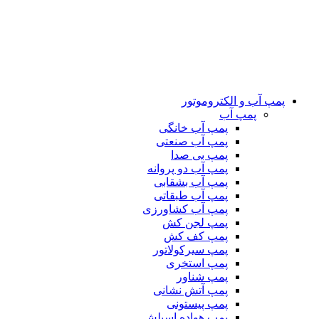
پمپ آب و الکتروموتور
پمپ آب
پمپ آب خانگی
پمپ آب صنعتی
پمپ بی صدا
پمپ آب دو پروانه
پمپ آب بشقابی
پمپ آب طبقاتی
پمپ آب کشاورزی
پمپ لجن کش
پمپ کف کش
پمپ سیرکولاتور
پمپ استخری
پمپ شناور
پمپ آتش نشانی
پمپ پیستونی
پمپ هواده اسپلش