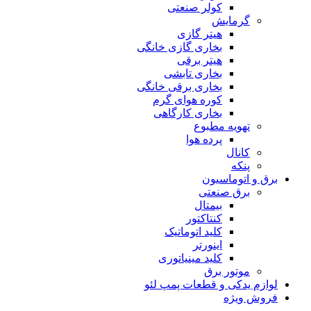
کولر صنعتی
گرمایش
هیتر گازی
بخاری گازی خانگی
هیتر برقی
بخاری تابشی
بخاری برقی خانگی
کوره هوای گرم
بخاری کارگاهی
تهویه مطبوع
پرده هوا
کانال
پنکه
برق و اتوماسیون
برق صنعتی
بیمتال
کنتاکتور
کلید اتوماتیک
اینورتر
کلید مینیاتوری
موتور برق
لوازم یدکی و قطعات پمپ لئو
فروش ویژه