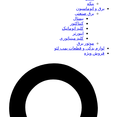
پنکه
برق و اتوماسیون
برق صنعتی
بیمتال
کنتاکتور
کلید اتوماتیک
اینورتر
کلید مینیاتوری
موتور برق
لوازم یدکی و قطعات پمپ لئو
فروش ویژه