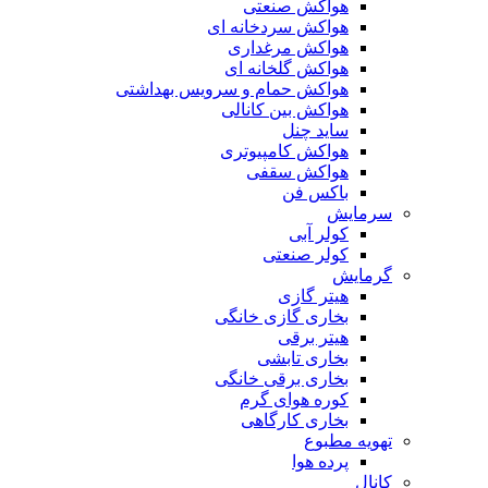
هواکش صنعتی
هواکش سردخانه ای
هواکش مرغداری
هواکش گلخانه ای
هواکش حمام و سرویس بهداشتی
هواکش بین کانالی
ساید چنل
هواکش کامپیوتری
هواکش سقفی
باکس فن
سرمایش
کولر آبی
کولر صنعتی
گرمایش
هیتر گازی
بخاری گازی خانگی
هیتر برقی
بخاری تابشی
بخاری برقی خانگی
کوره هوای گرم
بخاری کارگاهی
تهویه مطبوع
پرده هوا
کانال