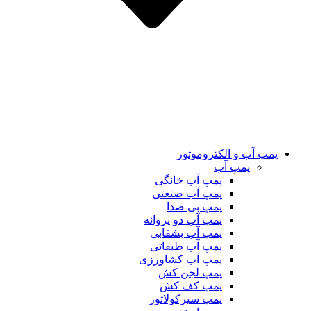
پمپ آب و الکتروموتور
پمپ آب
پمپ آب خانگی
پمپ آب صنعتی
پمپ بی صدا
پمپ آب دو پروانه
پمپ آب بشقابی
پمپ آب طبقاتی
پمپ آب کشاورزی
پمپ لجن کش
پمپ کف کش
پمپ سیرکولاتور