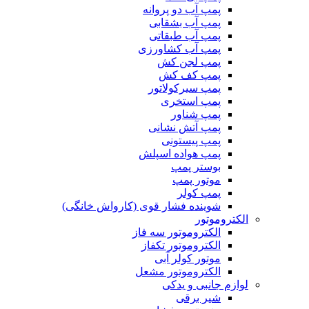
پمپ آب دو پروانه
پمپ آب بشقابی
پمپ آب طبقاتی
پمپ آب کشاورزی
پمپ لجن کش
پمپ کف کش
پمپ سیرکولاتور
پمپ استخری
پمپ شناور
پمپ آتش نشانی
پمپ پیستونی
پمپ هواده اسپلش
بوستر پمپ
موتور پمپ
پمپ کولر
شوینده فشار قوی (کارواش خانگی)
الکتروموتور
الکتروموتور سه فاز
الکتروموتور تکفاز
موتور کولر آبی
الکتروموتور مشعل
لوازم جانبی و یدکی
شیر برقی