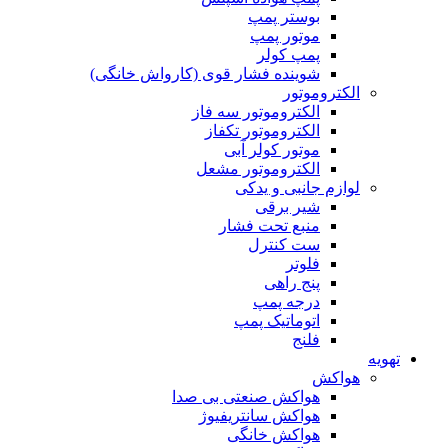
بوستر پمپ
موتور پمپ
پمپ کولر
شوینده فشار قوی (کارواش خانگی)
الکتروموتور
الکتروموتور سه فاز
الکتروموتور تکفاز
موتور کولر آبی
الکتروموتور مشعل
لوازم جانبی و یدکی
شیر برقی
منبع تحت فشار
ست کنترل
فلوتر
پنج راهی
درجه پمپ
اتوماتیک پمپ
فلنج
تهویه
هواکش
هواکش صنعتی بی صدا
هواکش سانتریفیوژ
هواکش خانگی