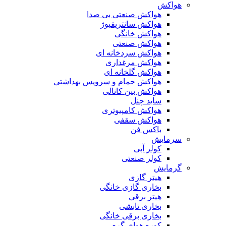
هواکش
هواکش صنعتی بی صدا
هواکش سانتریفیوژ
هواکش خانگی
هواکش صنعتی
هواکش سردخانه ای
هواکش مرغداری
هواکش گلخانه ای
هواکش حمام و سرویس بهداشتی
هواکش بین کانالی
ساید چنل
هواکش کامپیوتری
هواکش سقفی
باکس فن
سرمایش
کولر آبی
کولر صنعتی
گرمایش
هیتر گازی
بخاری گازی خانگی
هیتر برقی
بخاری تابشی
بخاری برقی خانگی
کوره هوای گرم