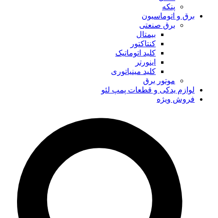
پنکه
برق و اتوماسیون
برق صنعتی
بیمتال
کنتاکتور
کلید اتوماتیک
اینورتر
کلید مینیاتوری
موتور برق
لوازم یدکی و قطعات پمپ لئو
فروش ویژه