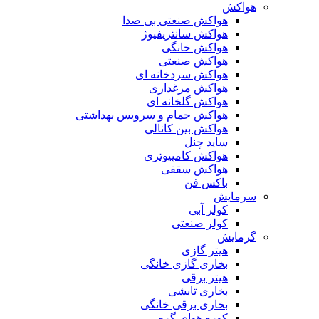
هواکش
هواکش صنعتی بی صدا
هواکش سانتریفیوژ
هواکش خانگی
هواکش صنعتی
هواکش سردخانه ای
هواکش مرغداری
هواکش گلخانه ای
هواکش حمام و سرویس بهداشتی
هواکش بین کانالی
ساید چنل
هواکش کامپیوتری
هواکش سقفی
باکس فن
سرمایش
کولر آبی
کولر صنعتی
گرمایش
هیتر گازی
بخاری گازی خانگی
هیتر برقی
بخاری تابشی
بخاری برقی خانگی
کوره هوای گرم