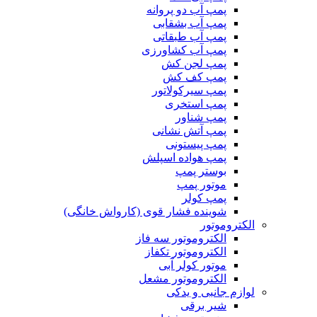
پمپ آب دو پروانه
پمپ آب بشقابی
پمپ آب طبقاتی
پمپ آب کشاورزی
پمپ لجن کش
پمپ کف کش
پمپ سیرکولاتور
پمپ استخری
پمپ شناور
پمپ آتش نشانی
پمپ پیستونی
پمپ هواده اسپلش
بوستر پمپ
موتور پمپ
پمپ کولر
شوینده فشار قوی (کارواش خانگی)
الکتروموتور
الکتروموتور سه فاز
الکتروموتور تکفاز
موتور کولر آبی
الکتروموتور مشعل
لوازم جانبی و یدکی
شیر برقی