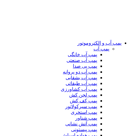
پمپ آب و الکتروموتور
پمپ آب
پمپ آب خانگی
پمپ آب صنعتی
پمپ بی صدا
پمپ آب دو پروانه
پمپ آب بشقابی
پمپ آب طبقاتی
پمپ آب کشاورزی
پمپ لجن کش
پمپ کف کش
پمپ سیرکولاتور
پمپ استخری
پمپ شناور
پمپ آتش نشانی
پمپ پیستونی
پمپ هواده اسپلش