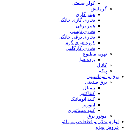
کولر صنعتی
گرمایش
هیتر گازی
بخاری گازی خانگی
هیتر برقی
بخاری تابشی
بخاری برقی خانگی
کوره هوای گرم
بخاری کارگاهی
تهویه مطبوع
پرده هوا
کانال
پنکه
برق و اتوماسیون
برق صنعتی
بیمتال
کنتاکتور
کلید اتوماتیک
اینورتر
کلید مینیاتوری
موتور برق
لوازم یدکی و قطعات پمپ لئو
فروش ویژه