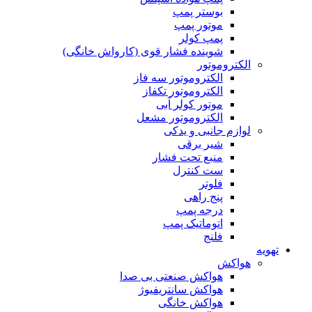
بوستر پمپ
موتور پمپ
پمپ کولر
شوینده فشار قوی (کارواش خانگی)
الکتروموتور
الکتروموتور سه فاز
الکتروموتور تکفاز
موتور کولر آبی
الکتروموتور مشعل
لوازم جانبی و یدکی
شیر برقی
منبع تحت فشار
ست کنترل
فلوتر
پنج راهی
درجه پمپ
اتوماتیک پمپ
فلنج
تهویه
هواکش
هواکش صنعتی بی صدا
هواکش سانتریفیوژ
هواکش خانگی