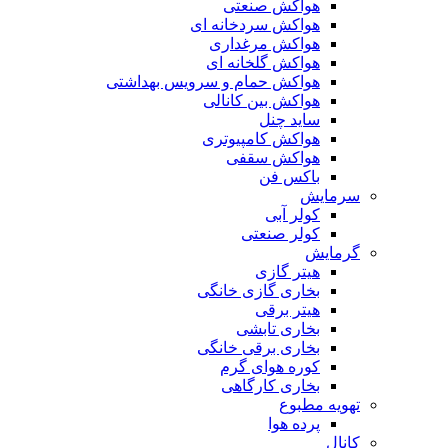
هواکش صنعتی
هواکش سردخانه ای
هواکش مرغداری
هواکش گلخانه ای
هواکش حمام و سرویس بهداشتی
هواکش بین کانالی
ساید چنل
هواکش کامپیوتری
هواکش سقفی
باکس فن
سرمایش
کولر آبی
کولر صنعتی
گرمایش
هیتر گازی
بخاری گازی خانگی
هیتر برقی
بخاری تابشی
بخاری برقی خانگی
کوره هوای گرم
بخاری کارگاهی
تهویه مطبوع
پرده هوا
کانال