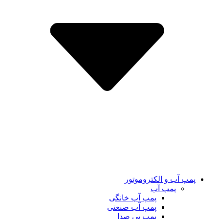
پمپ آب و الکتروموتور
پمپ آب
پمپ آب خانگی
پمپ آب صنعتی
پمپ بی صدا