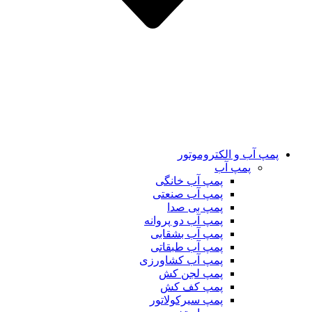
پمپ آب و الکتروموتور
پمپ آب
پمپ آب خانگی
پمپ آب صنعتی
پمپ بی صدا
پمپ آب دو پروانه
پمپ آب بشقابی
پمپ آب طبقاتی
پمپ آب کشاورزی
پمپ لجن کش
پمپ کف کش
پمپ سیرکولاتور