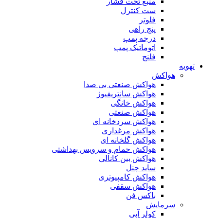
منبع تحت فشار
ست کنترل
فلوتر
پنج راهی
درجه پمپ
اتوماتیک پمپ
فلنج
تهویه
هواکش
هواکش صنعتی بی صدا
هواکش سانتریفیوژ
هواکش خانگی
هواکش صنعتی
هواکش سردخانه ای
هواکش مرغداری
هواکش گلخانه ای
هواکش حمام و سرویس بهداشتی
هواکش بین کانالی
ساید چنل
هواکش کامپیوتری
هواکش سقفی
باکس فن
سرمایش
کولر آبی