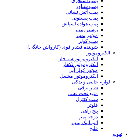
پمپ استخری
پمپ شناور
پمپ آتش نشانی
پمپ پیستونی
پمپ هواده اسپلش
بوستر پمپ
موتور پمپ
پمپ کولر
شوینده فشار قوی (کارواش خانگی)
الکتروموتور
الکتروموتور سه فاز
الکتروموتور تکفاز
موتور کولر آبی
الکتروموتور مشعل
لوازم جانبی و یدکی
شیر برقی
منبع تحت فشار
ست کنترل
فلوتر
پنج راهی
درجه پمپ
اتوماتیک پمپ
فلنج
تهویه