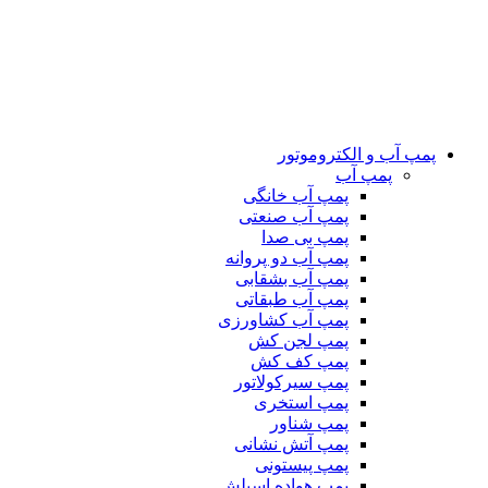
پمپ آب و الکتروموتور
پمپ آب
پمپ آب خانگی
پمپ آب صنعتی
پمپ بی صدا
پمپ آب دو پروانه
پمپ آب بشقابی
پمپ آب طبقاتی
پمپ آب کشاورزی
پمپ لجن کش
پمپ کف کش
پمپ سیرکولاتور
پمپ استخری
پمپ شناور
پمپ آتش نشانی
پمپ پیستونی
پمپ هواده اسپلش