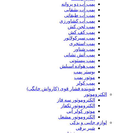
پمپ آب دو پروانه
پمپ آب بشقابی
پمپ آب طبقاتی
پمپ آب کشاورزی
پمپ لجن کش
پمپ کف کش
پمپ سیرکولاتور
پمپ استخری
پمپ شناور
پمپ آتش نشانی
پمپ پیستونی
پمپ هواده اسپلش
بوستر پمپ
موتور پمپ
پمپ کولر
شوینده فشار قوی (کارواش خانگی)
الکتروموتور
الکتروموتور سه فاز
الکتروموتور تکفاز
موتور کولر آبی
الکتروموتور مشعل
لوازم جانبی و یدکی
شیر برقی