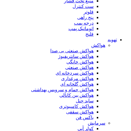
منبع تحت فشار
ست کنترل
فلوتر
پنج راهی
درجه پمپ
اتوماتیک پمپ
فلنج
تهویه
هواکش
هواکش صنعتی بی صدا
هواکش سانتریفیوژ
هواکش خانگی
هواکش صنعتی
هواکش سردخانه ای
هواکش مرغداری
هواکش گلخانه ای
هواکش حمام و سرویس بهداشتی
هواکش بین کانالی
ساید چنل
هواکش کامپیوتری
هواکش سقفی
باکس فن
سرمایش
کولر آبی