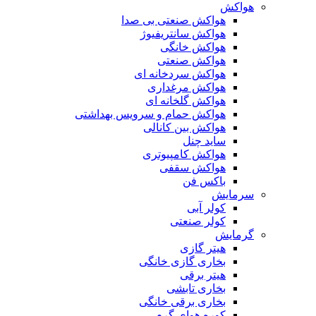
هواکش
هواکش صنعتی بی صدا
هواکش سانتریفیوژ
هواکش خانگی
هواکش صنعتی
هواکش سردخانه ای
هواکش مرغداری
هواکش گلخانه ای
هواکش حمام و سرویس بهداشتی
هواکش بین کانالی
ساید چنل
هواکش کامپیوتری
هواکش سقفی
باکس فن
سرمایش
کولر آبی
کولر صنعتی
گرمایش
هیتر گازی
بخاری گازی خانگی
هیتر برقی
بخاری تابشی
بخاری برقی خانگی
کوره هوای گرم