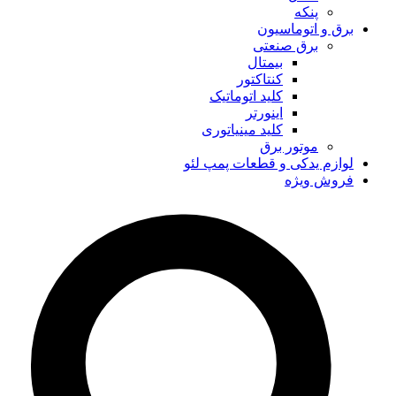
پنکه
برق و اتوماسیون
برق صنعتی
بیمتال
کنتاکتور
کلید اتوماتیک
اینورتر
کلید مینیاتوری
موتور برق
لوازم یدکی و قطعات پمپ لئو
فروش ویژه