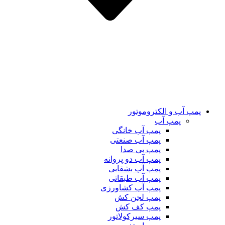
پمپ آب و الکتروموتور
پمپ آب
پمپ آب خانگی
پمپ آب صنعتی
پمپ بی صدا
پمپ آب دو پروانه
پمپ آب بشقابی
پمپ آب طبقاتی
پمپ آب کشاورزی
پمپ لجن کش
پمپ کف کش
پمپ سیرکولاتور