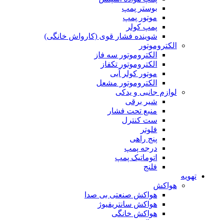
بوستر پمپ
موتور پمپ
پمپ کولر
شوینده فشار قوی (کارواش خانگی)
الکتروموتور
الکتروموتور سه فاز
الکتروموتور تکفاز
موتور کولر آبی
الکتروموتور مشعل
لوازم جانبی و یدکی
شیر برقی
منبع تحت فشار
ست کنترل
فلوتر
پنج راهی
درجه پمپ
اتوماتیک پمپ
فلنج
تهویه
هواکش
هواکش صنعتی بی صدا
هواکش سانتریفیوژ
هواکش خانگی