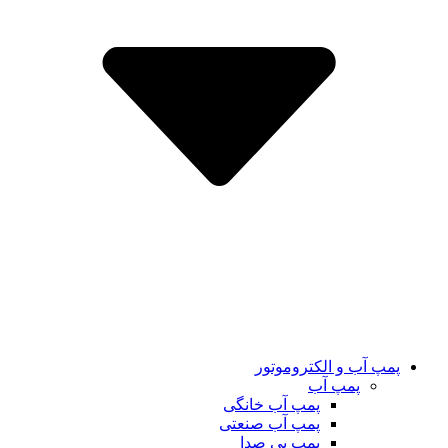
پمپ آب و الکتروموتور
پمپ آب
پمپ آب خانگی
پمپ آب صنعتی
پمپ بی صدا