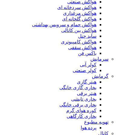
هواکش صنعتی
هواکش سردخانه ای
هواکش مرغداری
هواکش گلخانه ای
هواکش حمام و سرویس بهداشتی
هواکش بین کانالی
ساید چنل
هواکش کامپیوتری
هواکش سقفی
باکس فن
سرمایش
کولر آبی
کولر صنعتی
گرمایش
هیتر گازی
بخاری گازی خانگی
هیتر برقی
بخاری تابشی
بخاری برقی خانگی
کوره هوای گرم
بخاری کارگاهی
تهویه مطبوع
پرده هوا
کانال