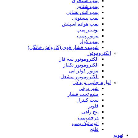
پمپ استخری
پمپ شناور
پمپ آتش نشانی
پمپ پیستونی
پمپ هواده اسپلش
بوستر پمپ
موتور پمپ
پمپ کولر
شوینده فشار قوی (کارواش خانگی)
الکتروموتور
الکتروموتور سه فاز
الکتروموتور تکفاز
موتور کولر آبی
الکتروموتور مشعل
لوازم جانبی و یدکی
شیر برقی
منبع تحت فشار
ست کنترل
فلوتر
پنج راهی
درجه پمپ
اتوماتیک پمپ
فلنج
تهویه