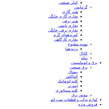
کولر صنعتی
گرمایش
هیتر گازی
بخاری گازی خانگی
هیتر برقی
بخاری تابشی
بخاری برقی خانگی
کوره هوای گرم
بخاری کارگاهی
تهویه مطبوع
پرده هوا
کانال
پنکه
برق و اتوماسیون
برق صنعتی
بیمتال
کنتاکتور
کلید اتوماتیک
اینورتر
کلید مینیاتوری
موتور برق
لوازم یدکی و قطعات پمپ لئو
فروش ویژه