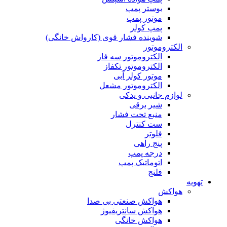
بوستر پمپ
موتور پمپ
پمپ کولر
شوینده فشار قوی (کارواش خانگی)
الکتروموتور
الکتروموتور سه فاز
الکتروموتور تکفاز
موتور کولر آبی
الکتروموتور مشعل
لوازم جانبی و یدکی
شیر برقی
منبع تحت فشار
ست کنترل
فلوتر
پنج راهی
درجه پمپ
اتوماتیک پمپ
فلنج
تهویه
هواکش
هواکش صنعتی بی صدا
هواکش سانتریفیوژ
هواکش خانگی