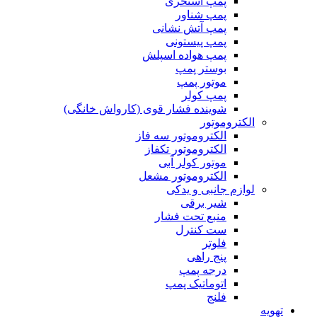
پمپ استخری
پمپ شناور
پمپ آتش نشانی
پمپ پیستونی
پمپ هواده اسپلش
بوستر پمپ
موتور پمپ
پمپ کولر
شوینده فشار قوی (کارواش خانگی)
الکتروموتور
الکتروموتور سه فاز
الکتروموتور تکفاز
موتور کولر آبی
الکتروموتور مشعل
لوازم جانبی و یدکی
شیر برقی
منبع تحت فشار
ست کنترل
فلوتر
پنج راهی
درجه پمپ
اتوماتیک پمپ
فلنج
تهویه