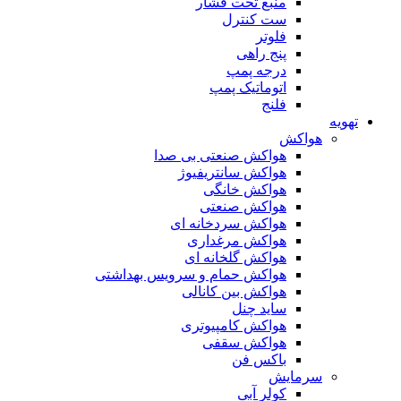
منبع تحت فشار
ست کنترل
فلوتر
پنج راهی
درجه پمپ
اتوماتیک پمپ
فلنج
تهویه
هواکش
هواکش صنعتی بی صدا
هواکش سانتریفیوژ
هواکش خانگی
هواکش صنعتی
هواکش سردخانه ای
هواکش مرغداری
هواکش گلخانه ای
هواکش حمام و سرویس بهداشتی
هواکش بین کانالی
ساید چنل
هواکش کامپیوتری
هواکش سقفی
باکس فن
سرمایش
کولر آبی