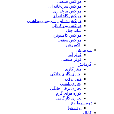
هواکش صنعتی
هواکش سردخانه ای
هواکش مرغداری
هواکش گلخانه ای
هواکش حمام و سرویس بهداشتی
هواکش بین کانالی
ساید چنل
هواکش کامپیوتری
هواکش سقفی
باکس فن
سرمایش
کولر آبی
کولر صنعتی
گرمایش
هیتر گازی
بخاری گازی خانگی
هیتر برقی
بخاری تابشی
بخاری برقی خانگی
کوره هوای گرم
بخاری کارگاهی
تهویه مطبوع
پرده هوا
کانال