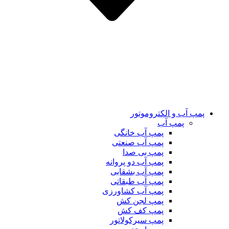
پمپ آب و الکتروموتور
پمپ آب
پمپ آب خانگی
پمپ آب صنعتی
پمپ بی صدا
پمپ آب دو پروانه
پمپ آب بشقابی
پمپ آب طبقاتی
پمپ آب کشاورزی
پمپ لجن کش
پمپ کف کش
پمپ سیرکولاتور