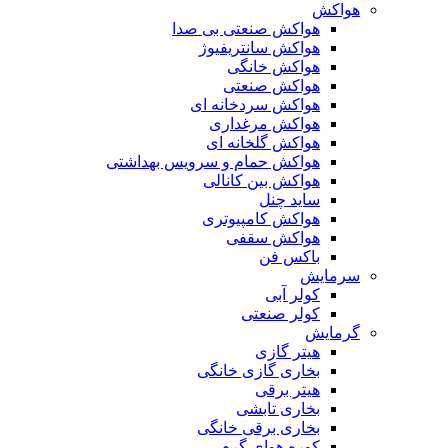
هواکش
هواکش صنعتی بی صدا
هواکش سانتریفیوژ
هواکش خانگی
هواکش صنعتی
هواکش سردخانه ای
هواکش مرغداری
هواکش گلخانه ای
هواکش حمام و سرویس بهداشتی
هواکش بین کانالی
ساید چنل
هواکش کامپیوتری
هواکش سقفی
باکس فن
سرمایش
کولر آبی
کولر صنعتی
گرمایش
هیتر گازی
بخاری گازی خانگی
هیتر برقی
بخاری تابشی
بخاری برقی خانگی
کوره هوای گرم