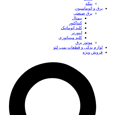
پنکه
برق و اتوماسیون
برق صنعتی
بیمتال
کنتاکتور
کلید اتوماتیک
اینورتر
کلید مینیاتوری
موتور برق
لوازم یدکی و قطعات پمپ لئو
فروش ویژه