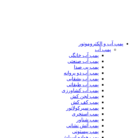
پمپ آب و الکتروموتور
پمپ آب
پمپ آب خانگی
پمپ آب صنعتی
پمپ بی صدا
پمپ آب دو پروانه
پمپ آب بشقابی
پمپ آب طبقاتی
پمپ آب کشاورزی
پمپ لجن کش
پمپ کف کش
پمپ سیرکولاتور
پمپ استخری
پمپ شناور
پمپ آتش نشانی
پمپ پیستونی
پمپ هواده اسپلش