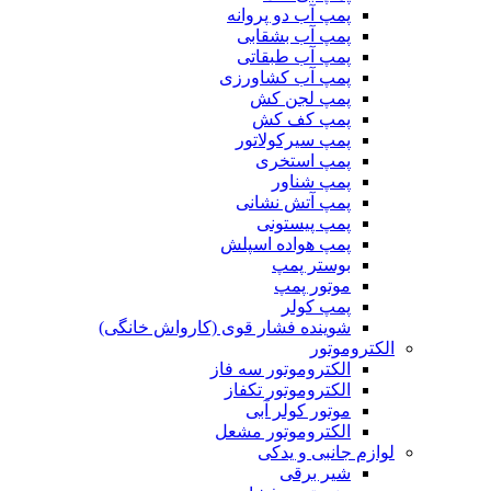
پمپ آب دو پروانه
پمپ آب بشقابی
پمپ آب طبقاتی
پمپ آب کشاورزی
پمپ لجن کش
پمپ کف کش
پمپ سیرکولاتور
پمپ استخری
پمپ شناور
پمپ آتش نشانی
پمپ پیستونی
پمپ هواده اسپلش
بوستر پمپ
موتور پمپ
پمپ کولر
شوینده فشار قوی (کارواش خانگی)
الکتروموتور
الکتروموتور سه فاز
الکتروموتور تکفاز
موتور کولر آبی
الکتروموتور مشعل
لوازم جانبی و یدکی
شیر برقی