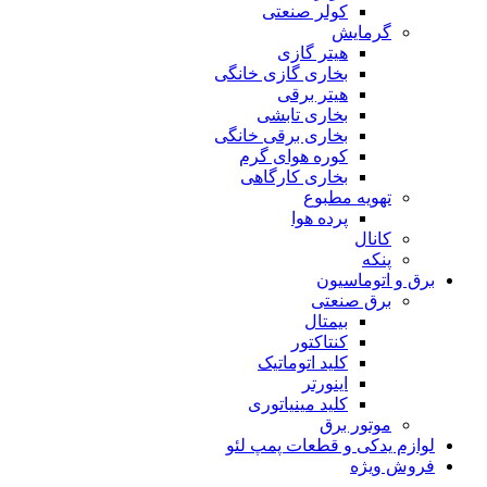
کولر صنعتی
گرمایش
هیتر گازی
بخاری گازی خانگی
هیتر برقی
بخاری تابشی
بخاری برقی خانگی
کوره هوای گرم
بخاری کارگاهی
تهویه مطبوع
پرده هوا
کانال
پنکه
برق و اتوماسیون
برق صنعتی
بیمتال
کنتاکتور
کلید اتوماتیک
اینورتر
کلید مینیاتوری
موتور برق
لوازم یدکی و قطعات پمپ لئو
فروش ویژه