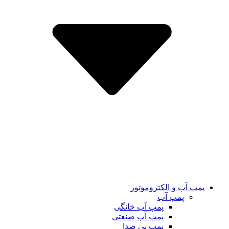
پمپ آب و الکتروموتور
پمپ آب
پمپ آب خانگی
پمپ آب صنعتی
پمپ بی صدا