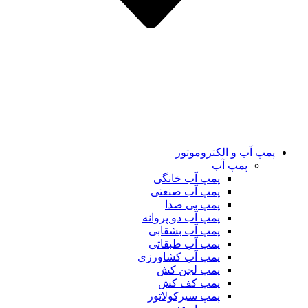
پمپ آب و الکتروموتور
پمپ آب
پمپ آب خانگی
پمپ آب صنعتی
پمپ بی صدا
پمپ آب دو پروانه
پمپ آب بشقابی
پمپ آب طبقاتی
پمپ آب کشاورزی
پمپ لجن کش
پمپ کف کش
پمپ سیرکولاتور