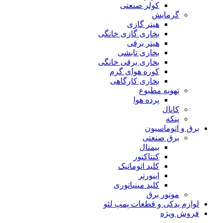
کولر صنعتی
گرمایش
هیتر گازی
بخاری گازی خانگی
هیتر برقی
بخاری تابشی
بخاری برقی خانگی
کوره هوای گرم
بخاری کارگاهی
تهویه مطبوع
پرده هوا
کانال
پنکه
برق و اتوماسیون
برق صنعتی
بیمتال
کنتاکتور
کلید اتوماتیک
اینورتر
کلید مینیاتوری
موتور برق
لوازم یدکی و قطعات پمپ لئو
فروش ویژه