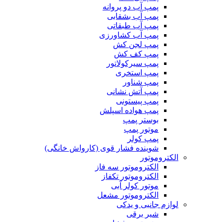
پمپ آب دو پروانه
پمپ آب بشقابی
پمپ آب طبقاتی
پمپ آب کشاورزی
پمپ لجن کش
پمپ کف کش
پمپ سیرکولاتور
پمپ استخری
پمپ شناور
پمپ آتش نشانی
پمپ پیستونی
پمپ هواده اسپلش
بوستر پمپ
موتور پمپ
پمپ کولر
شوینده فشار قوی (کارواش خانگی)
الکتروموتور
الکتروموتور سه فاز
الکتروموتور تکفاز
موتور کولر آبی
الکتروموتور مشعل
لوازم جانبی و یدکی
شیر برقی