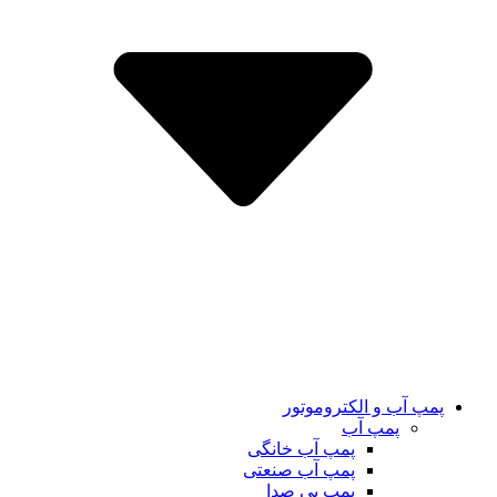
پمپ آب و الکتروموتور
پمپ آب
پمپ آب خانگی
پمپ آب صنعتی
پمپ بی صدا