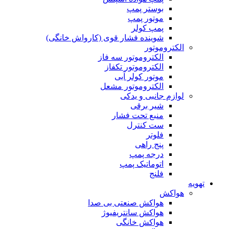
بوستر پمپ
موتور پمپ
پمپ کولر
شوینده فشار قوی (کارواش خانگی)
الکتروموتور
الکتروموتور سه فاز
الکتروموتور تکفاز
موتور کولر آبی
الکتروموتور مشعل
لوازم جانبی و یدکی
شیر برقی
منبع تحت فشار
ست کنترل
فلوتر
پنج راهی
درجه پمپ
اتوماتیک پمپ
فلنج
تهویه
هواکش
هواکش صنعتی بی صدا
هواکش سانتریفیوژ
هواکش خانگی