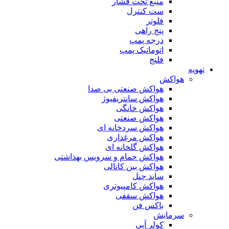
منبع تحت فشار
ست کنترل
فلوتر
پنج راهی
درجه پمپ
اتوماتیک پمپ
فلنج
تهویه
هواکش
هواکش صنعتی بی صدا
هواکش سانتریفیوژ
هواکش خانگی
هواکش صنعتی
هواکش سردخانه ای
هواکش مرغداری
هواکش گلخانه ای
هواکش حمام و سرویس بهداشتی
هواکش بین کانالی
ساید چنل
هواکش کامپیوتری
هواکش سقفی
باکس فن
سرمایش
کولر آبی