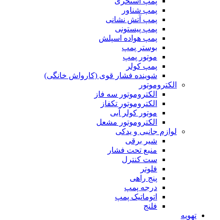
پمپ استخری
پمپ شناور
پمپ آتش نشانی
پمپ پیستونی
پمپ هواده اسپلش
بوستر پمپ
موتور پمپ
پمپ کولر
شوینده فشار قوی (کارواش خانگی)
الکتروموتور
الکتروموتور سه فاز
الکتروموتور تکفاز
موتور کولر آبی
الکتروموتور مشعل
لوازم جانبی و یدکی
شیر برقی
منبع تحت فشار
ست کنترل
فلوتر
پنج راهی
درجه پمپ
اتوماتیک پمپ
فلنج
تهویه