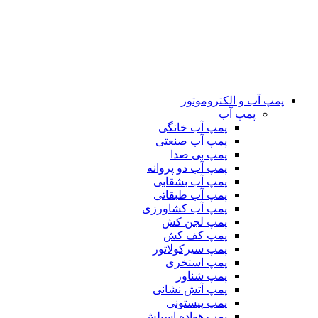
پمپ آب و الکتروموتور
پمپ آب
پمپ آب خانگی
پمپ آب صنعتی
پمپ بی صدا
پمپ آب دو پروانه
پمپ آب بشقابی
پمپ آب طبقاتی
پمپ آب کشاورزی
پمپ لجن کش
پمپ کف کش
پمپ سیرکولاتور
پمپ استخری
پمپ شناور
پمپ آتش نشانی
پمپ پیستونی
پمپ هواده اسپلش