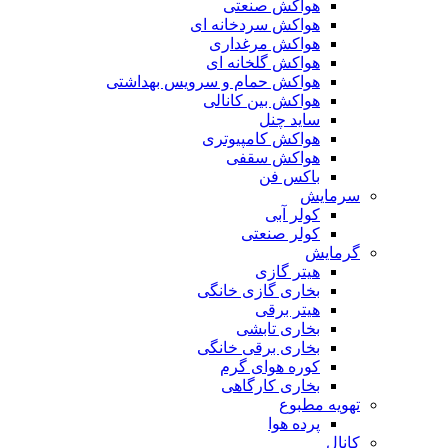
هواکش صنعتی
هواکش سردخانه ای
هواکش مرغداری
هواکش گلخانه ای
هواکش حمام و سرویس بهداشتی
هواکش بین کانالی
ساید چنل
هواکش کامپیوتری
هواکش سقفی
باکس فن
سرمایش
کولر آبی
کولر صنعتی
گرمایش
هیتر گازی
بخاری گازی خانگی
هیتر برقی
بخاری تابشی
بخاری برقی خانگی
کوره هوای گرم
بخاری کارگاهی
تهویه مطبوع
پرده هوا
کانال