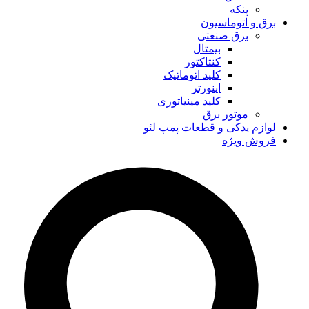
پنکه
برق و اتوماسیون
برق صنعتی
بیمتال
کنتاکتور
کلید اتوماتیک
اینورتر
کلید مینیاتوری
موتور برق
لوازم یدکی و قطعات پمپ لئو
فروش ویژه