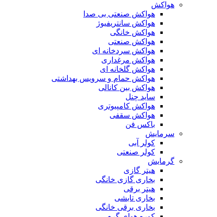
هواکش
هواکش صنعتی بی صدا
هواکش سانتریفیوژ
هواکش خانگی
هواکش صنعتی
هواکش سردخانه ای
هواکش مرغداری
هواکش گلخانه ای
هواکش حمام و سرویس بهداشتی
هواکش بین کانالی
ساید چنل
هواکش کامپیوتری
هواکش سقفی
باکس فن
سرمایش
کولر آبی
کولر صنعتی
گرمایش
هیتر گازی
بخاری گازی خانگی
هیتر برقی
بخاری تابشی
بخاری برقی خانگی
کوره هوای گرم