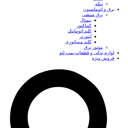
پنکه
برق و اتوماسیون
برق صنعتی
بیمتال
کنتاکتور
کلید اتوماتیک
اینورتر
کلید مینیاتوری
موتور برق
لوازم یدکی و قطعات پمپ لئو
فروش ویژه