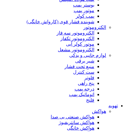
بوستر پمپ
موتور پمپ
پمپ کولر
شوینده فشار قوی (کارواش خانگی)
الکتروموتور
الکتروموتور سه فاز
الکتروموتور تکفاز
موتور کولر آبی
الکتروموتور مشعل
لوازم جانبی و یدکی
شیر برقی
منبع تحت فشار
ست کنترل
فلوتر
پنج راهی
درجه پمپ
اتوماتیک پمپ
فلنج
تهویه
هواکش
هواکش صنعتی بی صدا
هواکش سانتریفیوژ
هواکش خانگی