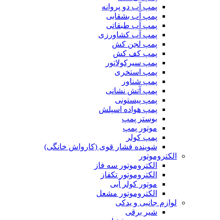
پمپ آب دو پروانه
پمپ آب بشقابی
پمپ آب طبقاتی
پمپ آب کشاورزی
پمپ لجن کش
پمپ کف کش
پمپ سیرکولاتور
پمپ استخری
پمپ شناور
پمپ آتش نشانی
پمپ پیستونی
پمپ هواده اسپلش
بوستر پمپ
موتور پمپ
پمپ کولر
شوینده فشار قوی (کارواش خانگی)
الکتروموتور
الکتروموتور سه فاز
الکتروموتور تکفاز
موتور کولر آبی
الکتروموتور مشعل
لوازم جانبی و یدکی
شیر برقی