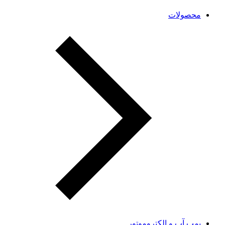
محصولات
پمپ آب و الکتروموتور