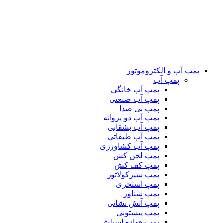
پمپ آب و الکتروموتور
پمپ آب
پمپ آب خانگی
پمپ آب صنعتی
پمپ بی صدا
پمپ آب دو پروانه
پمپ آب بشقابی
پمپ آب طبقاتی
پمپ آب کشاورزی
پمپ لجن کش
پمپ کف کش
پمپ سیرکولاتور
پمپ استخری
پمپ شناور
پمپ آتش نشانی
پمپ پیستونی
پمپ هواده اسپلش