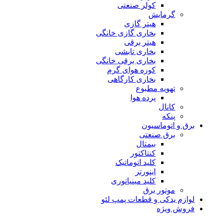
کولر صنعتی
گرمایش
هیتر گازی
بخاری گازی خانگی
هیتر برقی
بخاری تابشی
بخاری برقی خانگی
کوره هوای گرم
بخاری کارگاهی
تهویه مطبوع
پرده هوا
کانال
پنکه
برق و اتوماسیون
برق صنعتی
بیمتال
کنتاکتور
کلید اتوماتیک
اینورتر
کلید مینیاتوری
موتور برق
لوازم یدکی و قطعات پمپ لئو
فروش ویژه