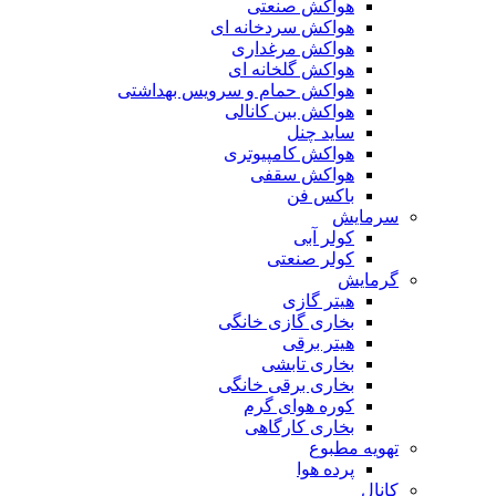
هواکش صنعتی
هواکش سردخانه ای
هواکش مرغداری
هواکش گلخانه ای
هواکش حمام و سرویس بهداشتی
هواکش بین کانالی
ساید چنل
هواکش کامپیوتری
هواکش سقفی
باکس فن
سرمایش
کولر آبی
کولر صنعتی
گرمایش
هیتر گازی
بخاری گازی خانگی
هیتر برقی
بخاری تابشی
بخاری برقی خانگی
کوره هوای گرم
بخاری کارگاهی
تهویه مطبوع
پرده هوا
کانال