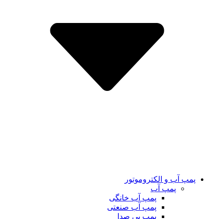
پمپ آب و الکتروموتور
پمپ آب
پمپ آب خانگی
پمپ آب صنعتی
پمپ بی صدا