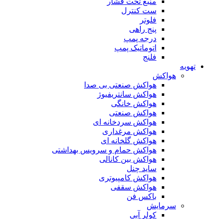
منبع تحت فشار
ست کنترل
فلوتر
پنج راهی
درجه پمپ
اتوماتیک پمپ
فلنج
تهویه
هواکش
هواکش صنعتی بی صدا
هواکش سانتریفیوژ
هواکش خانگی
هواکش صنعتی
هواکش سردخانه ای
هواکش مرغداری
هواکش گلخانه ای
هواکش حمام و سرویس بهداشتی
هواکش بین کانالی
ساید چنل
هواکش کامپیوتری
هواکش سقفی
باکس فن
سرمایش
کولر آبی