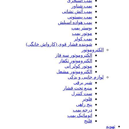
پمپ استخری
پمپ شناور
پمپ آتش نشانی
پمپ پیستونی
پمپ هواده اسپلش
بوستر پمپ
موتور پمپ
پمپ کولر
شوینده فشار قوی (کارواش خانگی)
الکتروموتور
الکتروموتور سه فاز
الکتروموتور تکفاز
موتور کولر آبی
الکتروموتور مشعل
لوازم جانبی و یدکی
شیر برقی
منبع تحت فشار
ست کنترل
فلوتر
پنج راهی
درجه پمپ
اتوماتیک پمپ
فلنج
تهویه