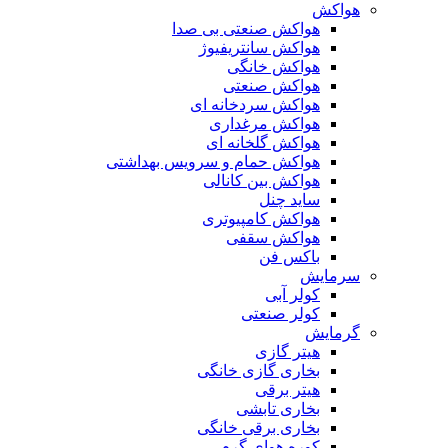
هواکش
هواکش صنعتی بی صدا
هواکش سانتریفیوژ
هواکش خانگی
هواکش صنعتی
هواکش سردخانه ای
هواکش مرغداری
هواکش گلخانه ای
هواکش حمام و سرویس بهداشتی
هواکش بین کانالی
ساید چنل
هواکش کامپیوتری
هواکش سقفی
باکس فن
سرمایش
کولر آبی
کولر صنعتی
گرمایش
هیتر گازی
بخاری گازی خانگی
هیتر برقی
بخاری تابشی
بخاری برقی خانگی
کوره هوای گرم