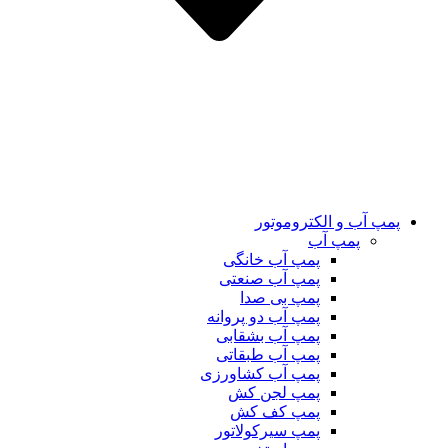
پمپ آب و الکتروموتور
پمپ آب
پمپ آب خانگی
پمپ آب صنعتی
پمپ بی صدا
پمپ آب دو پروانه
پمپ آب بشقابی
پمپ آب طبقاتی
پمپ آب کشاورزی
پمپ لجن کش
پمپ کف کش
پمپ سیرکولاتور