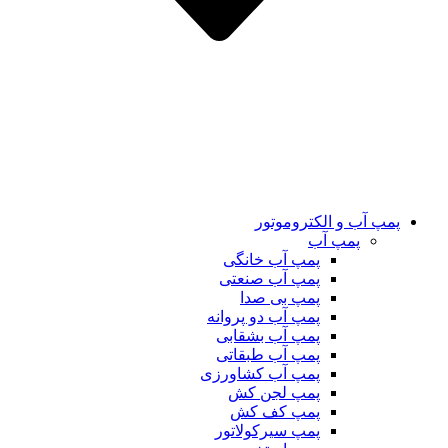
پمپ آب و الکتروموتور
پمپ آب
پمپ آب خانگی
پمپ آب صنعتی
پمپ بی صدا
پمپ آب دو پروانه
پمپ آب بشقابی
پمپ آب طبقاتی
پمپ آب کشاورزی
پمپ لجن کش
پمپ کف کش
پمپ سیرکولاتور