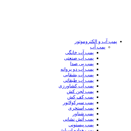
پمپ آب و الکتروموتور
پمپ آب
پمپ آب خانگی
پمپ آب صنعتی
پمپ بی صدا
پمپ آب دو پروانه
پمپ آب بشقابی
پمپ آب طبقاتی
پمپ آب کشاورزی
پمپ لجن کش
پمپ کف کش
پمپ سیرکولاتور
پمپ استخری
پمپ شناور
پمپ آتش نشانی
پمپ پیستونی
پمپ هواده اسپلش