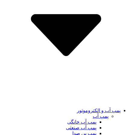
پمپ آب و الکتروموتور
پمپ آب
پمپ آب خانگی
پمپ آب صنعتی
پمپ بی صدا