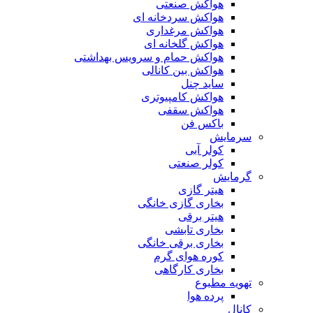
هواکش صنعتی
هواکش سردخانه ای
هواکش مرغداری
هواکش گلخانه ای
هواکش حمام و سرویس بهداشتی
هواکش بین کانالی
ساید چنل
هواکش کامپیوتری
هواکش سقفی
باکس فن
سرمایش
کولر آبی
کولر صنعتی
گرمایش
هیتر گازی
بخاری گازی خانگی
هیتر برقی
بخاری تابشی
بخاری برقی خانگی
کوره هوای گرم
بخاری کارگاهی
تهویه مطبوع
پرده هوا
کانال