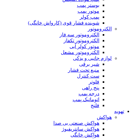
بوستر پمپ
موتور پمپ
پمپ کولر
شوینده فشار قوی (کارواش خانگی)
الکتروموتور
الکتروموتور سه فاز
الکتروموتور تکفاز
موتور کولر آبی
الکتروموتور مشعل
لوازم جانبی و یدکی
شیر برقی
منبع تحت فشار
ست کنترل
فلوتر
پنج راهی
درجه پمپ
اتوماتیک پمپ
فلنج
تهویه
هواکش
هواکش صنعتی بی صدا
هواکش سانتریفیوژ
هواکش خانگی