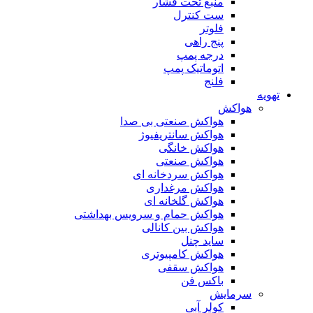
منبع تحت فشار
ست کنترل
فلوتر
پنج راهی
درجه پمپ
اتوماتیک پمپ
فلنج
تهویه
هواکش
هواکش صنعتی بی صدا
هواکش سانتریفیوژ
هواکش خانگی
هواکش صنعتی
هواکش سردخانه ای
هواکش مرغداری
هواکش گلخانه ای
هواکش حمام و سرویس بهداشتی
هواکش بین کانالی
ساید چنل
هواکش کامپیوتری
هواکش سقفی
باکس فن
سرمایش
کولر آبی