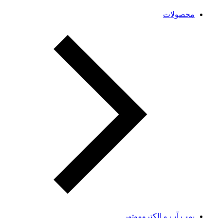
محصولات
پمپ آب و الکتروموتور