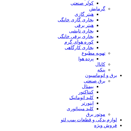
کولر صنعتی
گرمایش
هیتر گازی
بخاری گازی خانگی
هیتر برقی
بخاری تابشی
بخاری برقی خانگی
کوره هوای گرم
بخاری کارگاهی
تهویه مطبوع
پرده هوا
کانال
پنکه
برق و اتوماسیون
برق صنعتی
بیمتال
کنتاکتور
کلید اتوماتیک
اینورتر
کلید مینیاتوری
موتور برق
لوازم یدکی و قطعات پمپ لئو
فروش ویژه