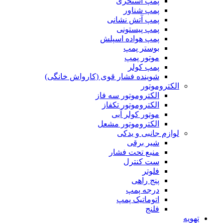
پمپ استخری
پمپ شناور
پمپ آتش نشانی
پمپ پیستونی
پمپ هواده اسپلش
بوستر پمپ
موتور پمپ
پمپ کولر
شوینده فشار قوی (کارواش خانگی)
الکتروموتور
الکتروموتور سه فاز
الکتروموتور تکفاز
موتور کولر آبی
الکتروموتور مشعل
لوازم جانبی و یدکی
شیر برقی
منبع تحت فشار
ست کنترل
فلوتر
پنج راهی
درجه پمپ
اتوماتیک پمپ
فلنج
تهویه