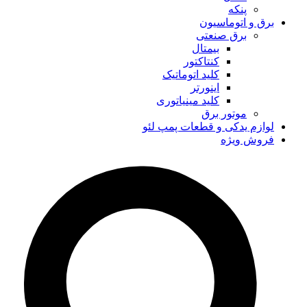
پنکه
برق و اتوماسیون
برق صنعتی
بیمتال
کنتاکتور
کلید اتوماتیک
اینورتر
کلید مینیاتوری
موتور برق
لوازم یدکی و قطعات پمپ لئو
فروش ویژه