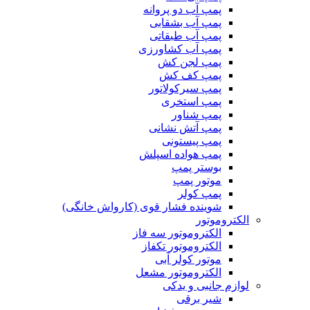
پمپ آب دو پروانه
پمپ آب بشقابی
پمپ آب طبقاتی
پمپ آب کشاورزی
پمپ لجن کش
پمپ کف کش
پمپ سیرکولاتور
پمپ استخری
پمپ شناور
پمپ آتش نشانی
پمپ پیستونی
پمپ هواده اسپلش
بوستر پمپ
موتور پمپ
پمپ کولر
شوینده فشار قوی (کارواش خانگی)
الکتروموتور
الکتروموتور سه فاز
الکتروموتور تکفاز
موتور کولر آبی
الکتروموتور مشعل
لوازم جانبی و یدکی
شیر برقی