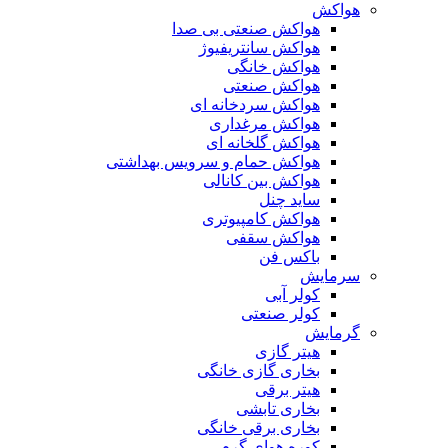
هواکش
هواکش صنعتی بی صدا
هواکش سانتریفیوژ
هواکش خانگی
هواکش صنعتی
هواکش سردخانه ای
هواکش مرغداری
هواکش گلخانه ای
هواکش حمام و سرویس بهداشتی
هواکش بین کانالی
ساید چنل
هواکش کامپیوتری
هواکش سقفی
باکس فن
سرمایش
کولر آبی
کولر صنعتی
گرمایش
هیتر گازی
بخاری گازی خانگی
هیتر برقی
بخاری تابشی
بخاری برقی خانگی
کوره هوای گرم