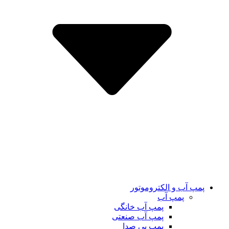
پمپ آب و الکتروموتور
پمپ آب
پمپ آب خانگی
پمپ آب صنعتی
پمپ بی صدا