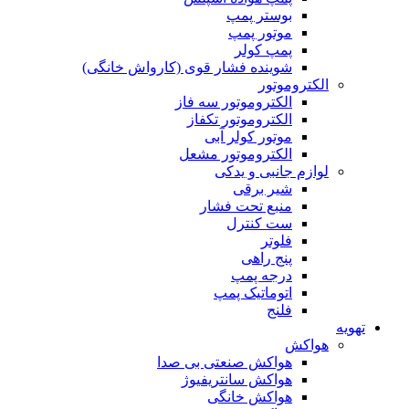
بوستر پمپ
موتور پمپ
پمپ کولر
شوینده فشار قوی (کارواش خانگی)
الکتروموتور
الکتروموتور سه فاز
الکتروموتور تکفاز
موتور کولر آبی
الکتروموتور مشعل
لوازم جانبی و یدکی
شیر برقی
منبع تحت فشار
ست کنترل
فلوتر
پنج راهی
درجه پمپ
اتوماتیک پمپ
فلنج
تهویه
هواکش
هواکش صنعتی بی صدا
هواکش سانتریفیوژ
هواکش خانگی