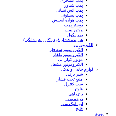
پمپ استخری
پمپ شناور
پمپ آتش نشانی
پمپ پیستونی
پمپ هواده اسپلش
بوستر پمپ
موتور پمپ
پمپ کولر
شوینده فشار قوی (کارواش خانگی)
الکتروموتور
الکتروموتور سه فاز
الکتروموتور تکفاز
موتور کولر آبی
الکتروموتور مشعل
لوازم جانبی و یدکی
شیر برقی
منبع تحت فشار
ست کنترل
فلوتر
پنج راهی
درجه پمپ
اتوماتیک پمپ
فلنج
تهویه