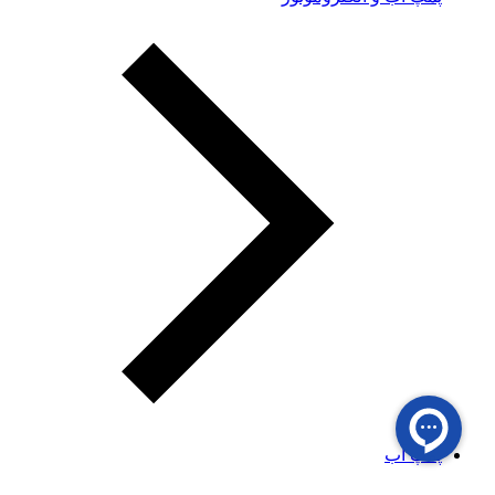
پمپ آب