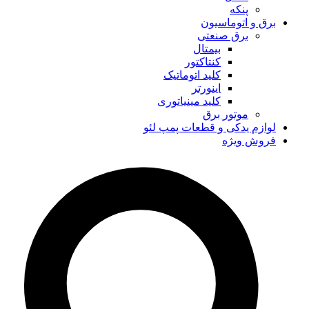
پنکه
برق و اتوماسیون
برق صنعتی
بیمتال
کنتاکتور
کلید اتوماتیک
اینورتر
کلید مینیاتوری
موتور برق
لوازم یدکی و قطعات پمپ لئو
فروش ویژه