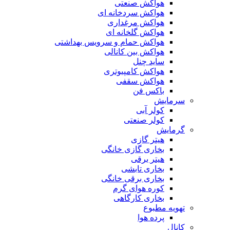
هواکش صنعتی
هواکش سردخانه ای
هواکش مرغداری
هواکش گلخانه ای
هواکش حمام و سرویس بهداشتی
هواکش بین کانالی
ساید چنل
هواکش کامپیوتری
هواکش سقفی
باکس فن
سرمایش
کولر آبی
کولر صنعتی
گرمایش
هیتر گازی
بخاری گازی خانگی
هیتر برقی
بخاری تابشی
بخاری برقی خانگی
کوره هوای گرم
بخاری کارگاهی
تهویه مطبوع
پرده هوا
کانال