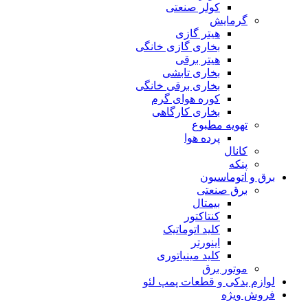
کولر صنعتی
گرمایش
هیتر گازی
بخاری گازی خانگی
هیتر برقی
بخاری تابشی
بخاری برقی خانگی
کوره هوای گرم
بخاری کارگاهی
تهویه مطبوع
پرده هوا
کانال
پنکه
برق و اتوماسیون
برق صنعتی
بیمتال
کنتاکتور
کلید اتوماتیک
اینورتر
کلید مینیاتوری
موتور برق
لوازم یدکی و قطعات پمپ لئو
فروش ویژه