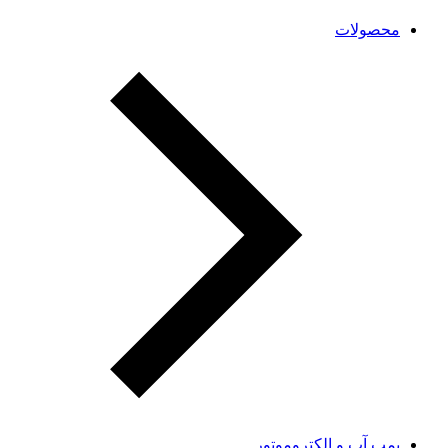
محصولات
پمپ آب و الکتروموتور