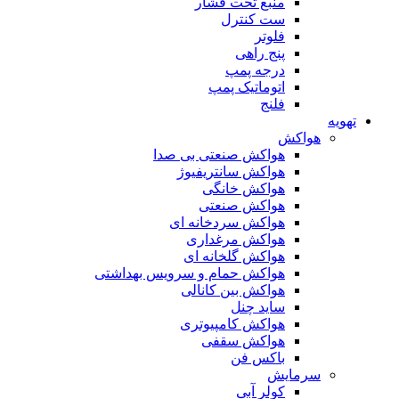
منبع تحت فشار
ست کنترل
فلوتر
پنج راهی
درجه پمپ
اتوماتیک پمپ
فلنج
تهویه
هواکش
هواکش صنعتی بی صدا
هواکش سانتریفیوژ
هواکش خانگی
هواکش صنعتی
هواکش سردخانه ای
هواکش مرغداری
هواکش گلخانه ای
هواکش حمام و سرویس بهداشتی
هواکش بین کانالی
ساید چنل
هواکش کامپیوتری
هواکش سقفی
باکس فن
سرمایش
کولر آبی