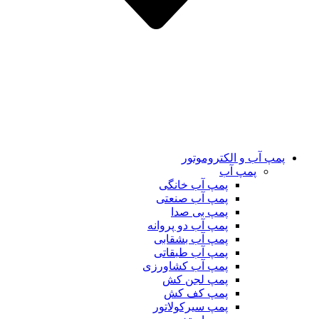
پمپ آب و الکتروموتور
پمپ آب
پمپ آب خانگی
پمپ آب صنعتی
پمپ بی صدا
پمپ آب دو پروانه
پمپ آب بشقابی
پمپ آب طبقاتی
پمپ آب کشاورزی
پمپ لجن کش
پمپ کف کش
پمپ سیرکولاتور