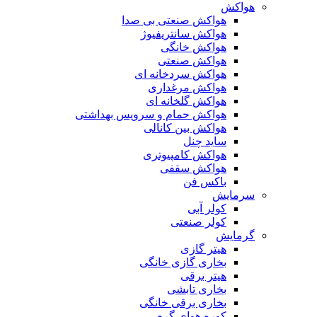
هواکش
هواکش صنعتی بی صدا
هواکش سانتریفیوژ
هواکش خانگی
هواکش صنعتی
هواکش سردخانه ای
هواکش مرغداری
هواکش گلخانه ای
هواکش حمام و سرویس بهداشتی
هواکش بین کانالی
ساید چنل
هواکش کامپیوتری
هواکش سقفی
باکس فن
سرمایش
کولر آبی
کولر صنعتی
گرمایش
هیتر گازی
بخاری گازی خانگی
هیتر برقی
بخاری تابشی
بخاری برقی خانگی
کوره هوای گرم