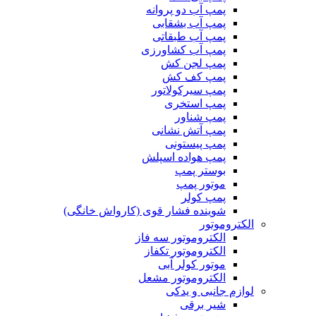
پمپ آب دو پروانه
پمپ آب بشقابی
پمپ آب طبقاتی
پمپ آب کشاورزی
پمپ لجن کش
پمپ کف کش
پمپ سیرکولاتور
پمپ استخری
پمپ شناور
پمپ آتش نشانی
پمپ پیستونی
پمپ هواده اسپلش
بوستر پمپ
موتور پمپ
پمپ کولر
شوینده فشار قوی (کارواش خانگی)
الکتروموتور
الکتروموتور سه فاز
الکتروموتور تکفاز
موتور کولر آبی
الکتروموتور مشعل
لوازم جانبی و یدکی
شیر برقی