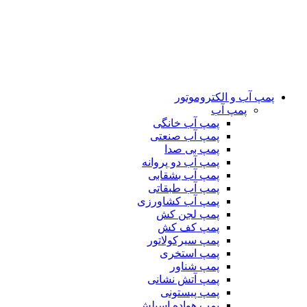
پمپ آب و الکتروموتور
پمپ آب
پمپ آب خانگی
پمپ آب صنعتی
پمپ بی صدا
پمپ آب دو پروانه
پمپ آب بشقابی
پمپ آب طبقاتی
پمپ آب کشاورزی
پمپ لجن کش
پمپ کف کش
پمپ سیرکولاتور
پمپ استخری
پمپ شناور
پمپ آتش نشانی
پمپ پیستونی
پمپ هواده اسپلش