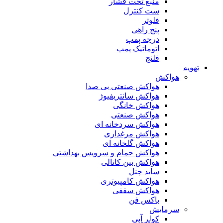
منبع تحت فشار
ست کنترل
فلوتر
پنج راهی
درجه پمپ
اتوماتیک پمپ
فلنج
تهویه
هواکش
هواکش صنعتی بی صدا
هواکش سانتریفیوژ
هواکش خانگی
هواکش صنعتی
هواکش سردخانه ای
هواکش مرغداری
هواکش گلخانه ای
هواکش حمام و سرویس بهداشتی
هواکش بین کانالی
ساید چنل
هواکش کامپیوتری
هواکش سقفی
باکس فن
سرمایش
کولر آبی