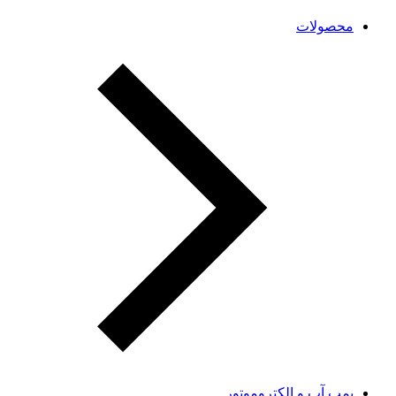
محصولات
پمپ آب و الکتروموتور