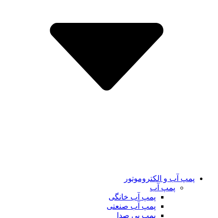
پمپ آب و الکتروموتور
پمپ آب
پمپ آب خانگی
پمپ آب صنعتی
پمپ بی صدا