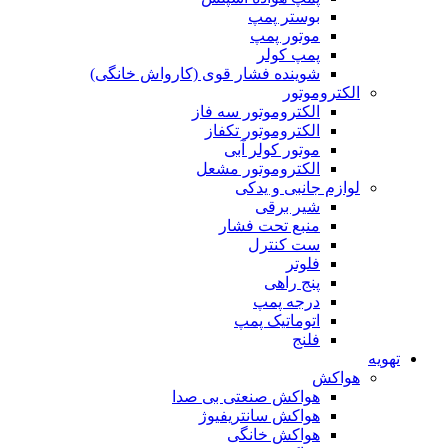
بوستر پمپ
موتور پمپ
پمپ کولر
شوینده فشار قوی (کارواش خانگی)
الکتروموتور
الکتروموتور سه فاز
الکتروموتور تکفاز
موتور کولر آبی
الکتروموتور مشعل
لوازم جانبی و یدکی
شیر برقی
منبع تحت فشار
ست کنترل
فلوتر
پنج راهی
درجه پمپ
اتوماتیک پمپ
فلنج
تهویه
هواکش
هواکش صنعتی بی صدا
هواکش سانتریفیوژ
هواکش خانگی