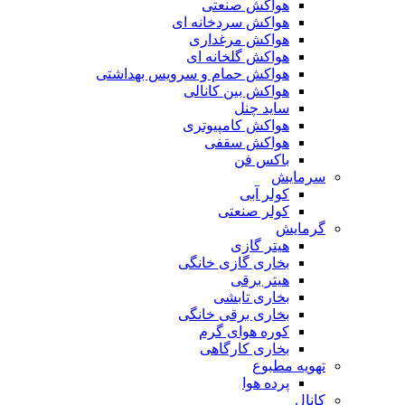
هواکش صنعتی
هواکش سردخانه ای
هواکش مرغداری
هواکش گلخانه ای
هواکش حمام و سرویس بهداشتی
هواکش بین کانالی
ساید چنل
هواکش کامپیوتری
هواکش سقفی
باکس فن
سرمایش
کولر آبی
کولر صنعتی
گرمایش
هیتر گازی
بخاری گازی خانگی
هیتر برقی
بخاری تابشی
بخاری برقی خانگی
کوره هوای گرم
بخاری کارگاهی
تهویه مطبوع
پرده هوا
کانال