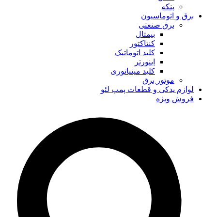
پنکه
برق و اتوماسیون
برق صنعتی
بیمتال
کنتاکتور
کلید اتوماتیک
اینورتر
کلید مینیاتوری
موتور برق
لوازم یدکی و قطعات پمپ لئو
فروش ویژه