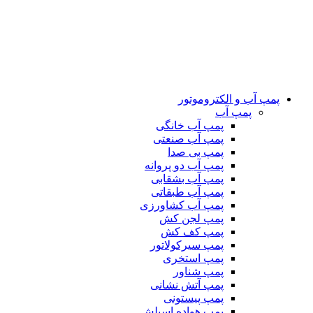
پمپ آب و الکتروموتور
پمپ آب
پمپ آب خانگی
پمپ آب صنعتی
پمپ بی صدا
پمپ آب دو پروانه
پمپ آب بشقابی
پمپ آب طبقاتی
پمپ آب کشاورزی
پمپ لجن کش
پمپ کف کش
پمپ سیرکولاتور
پمپ استخری
پمپ شناور
پمپ آتش نشانی
پمپ پیستونی
پمپ هواده اسپلش