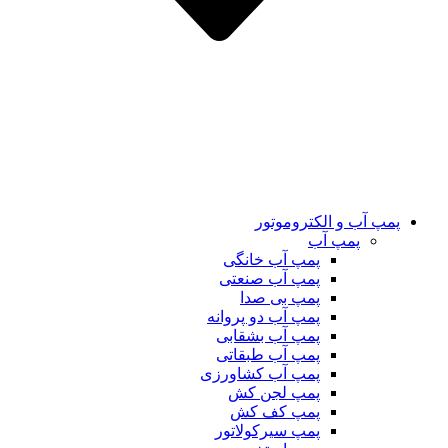
پمپ آب و الکتروموتور
پمپ آب
پمپ آب خانگی
پمپ آب صنعتی
پمپ بی صدا
پمپ آب دو پروانه
پمپ آب بشقابی
پمپ آب طبقاتی
پمپ آب کشاورزی
پمپ لجن کش
پمپ کف کش
پمپ سیرکولاتور