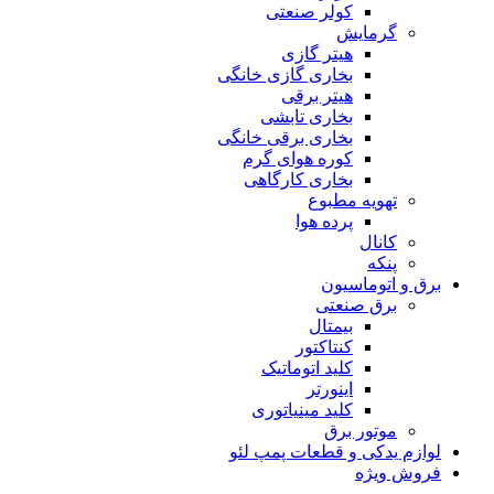
کولر صنعتی
گرمایش
هیتر گازی
بخاری گازی خانگی
هیتر برقی
بخاری تابشی
بخاری برقی خانگی
کوره هوای گرم
بخاری کارگاهی
تهویه مطبوع
پرده هوا
کانال
پنکه
برق و اتوماسیون
برق صنعتی
بیمتال
کنتاکتور
کلید اتوماتیک
اینورتر
کلید مینیاتوری
موتور برق
لوازم یدکی و قطعات پمپ لئو
فروش ویژه