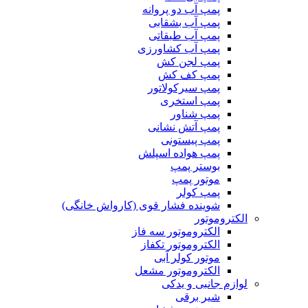
پمپ آب دو پروانه
پمپ آب بشقابی
پمپ آب طبقاتی
پمپ آب کشاورزی
پمپ لجن کش
پمپ کف کش
پمپ سیرکولاتور
پمپ استخری
پمپ شناور
پمپ آتش نشانی
پمپ پیستونی
پمپ هواده اسپلش
بوستر پمپ
موتور پمپ
پمپ کولر
شوینده فشار قوی (کارواش خانگی)
الکتروموتور
الکتروموتور سه فاز
الکتروموتور تکفاز
موتور کولر آبی
الکتروموتور مشعل
لوازم جانبی و یدکی
شیر برقی