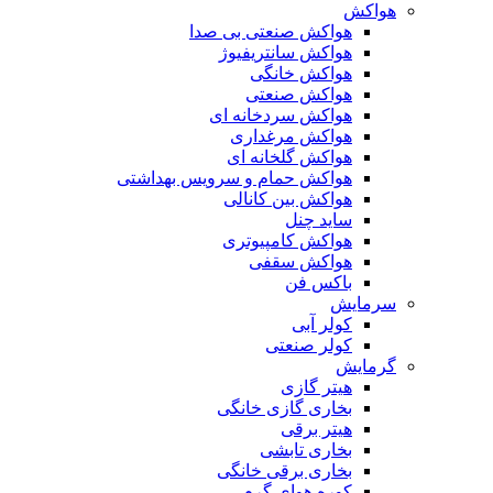
هواکش
هواکش صنعتی بی صدا
هواکش سانتریفیوژ
هواکش خانگی
هواکش صنعتی
هواکش سردخانه ای
هواکش مرغداری
هواکش گلخانه ای
هواکش حمام و سرویس بهداشتی
هواکش بین کانالی
ساید چنل
هواکش کامپیوتری
هواکش سقفی
باکس فن
سرمایش
کولر آبی
کولر صنعتی
گرمایش
هیتر گازی
بخاری گازی خانگی
هیتر برقی
بخاری تابشی
بخاری برقی خانگی
کوره هوای گرم