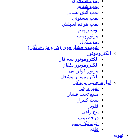
پمپ استخری
پمپ شناور
پمپ آتش نشانی
پمپ پیستونی
پمپ هواده اسپلش
بوستر پمپ
موتور پمپ
پمپ کولر
شوینده فشار قوی (کارواش خانگی)
الکتروموتور
الکتروموتور سه فاز
الکتروموتور تکفاز
موتور کولر آبی
الکتروموتور مشعل
لوازم جانبی و یدکی
شیر برقی
منبع تحت فشار
ست کنترل
فلوتر
پنج راهی
درجه پمپ
اتوماتیک پمپ
فلنج
تهویه