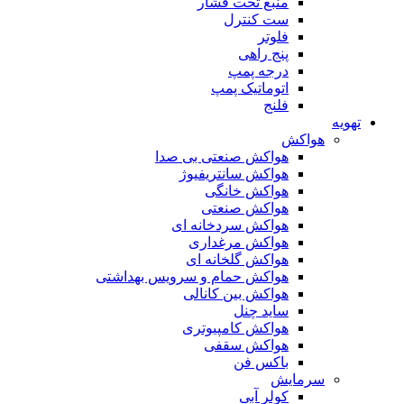
منبع تحت فشار
ست کنترل
فلوتر
پنج راهی
درجه پمپ
اتوماتیک پمپ
فلنج
تهویه
هواکش
هواکش صنعتی بی صدا
هواکش سانتریفیوژ
هواکش خانگی
هواکش صنعتی
هواکش سردخانه ای
هواکش مرغداری
هواکش گلخانه ای
هواکش حمام و سرویس بهداشتی
هواکش بین کانالی
ساید چنل
هواکش کامپیوتری
هواکش سقفی
باکس فن
سرمایش
کولر آبی