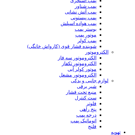
پمپ استخری
پمپ شناور
پمپ آتش نشانی
پمپ پیستونی
پمپ هواده اسپلش
بوستر پمپ
موتور پمپ
پمپ کولر
شوینده فشار قوی (کارواش خانگی)
الکتروموتور
الکتروموتور سه فاز
الکتروموتور تکفاز
موتور کولر آبی
الکتروموتور مشعل
لوازم جانبی و یدکی
شیر برقی
منبع تحت فشار
ست کنترل
فلوتر
پنج راهی
درجه پمپ
اتوماتیک پمپ
فلنج
تهویه