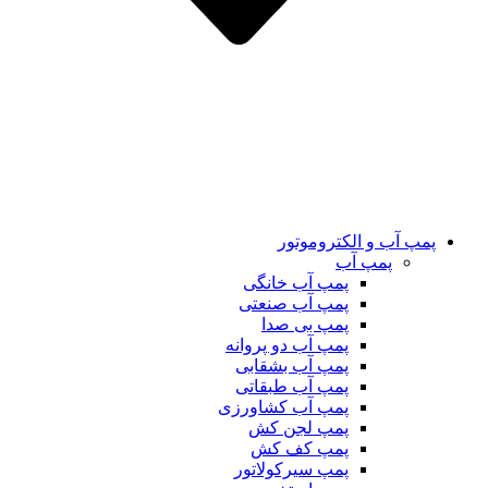
پمپ آب و الکتروموتور
پمپ آب
پمپ آب خانگی
پمپ آب صنعتی
پمپ بی صدا
پمپ آب دو پروانه
پمپ آب بشقابی
پمپ آب طبقاتی
پمپ آب کشاورزی
پمپ لجن کش
پمپ کف کش
پمپ سیرکولاتور