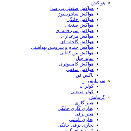
هواکش
هواکش صنعتی بی صدا
هواکش سانتریفیوژ
هواکش خانگی
هواکش صنعتی
هواکش سردخانه ای
هواکش مرغداری
هواکش گلخانه ای
هواکش حمام و سرویس بهداشتی
هواکش بین کانالی
ساید چنل
هواکش کامپیوتری
هواکش سقفی
باکس فن
سرمایش
کولر آبی
کولر صنعتی
گرمایش
هیتر گازی
بخاری گازی خانگی
هیتر برقی
بخاری تابشی
بخاری برقی خانگی
کوره هوای گرم