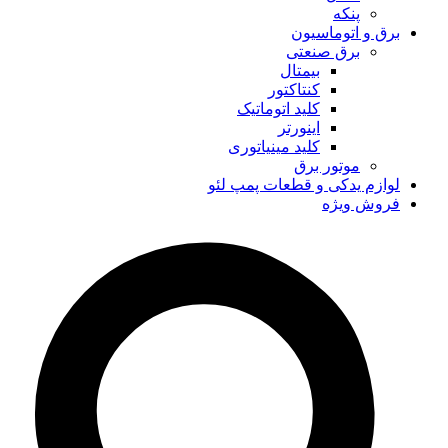
پنکه
برق و اتوماسیون
برق صنعتی
بیمتال
کنتاکتور
کلید اتوماتیک
اینورتر
کلید مینیاتوری
موتور برق
لوازم یدکی و قطعات پمپ لئو
فروش ویژه