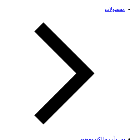
محصولات
پمپ آب و الکتروموتور