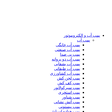
پمپ آب و الکتروموتور
پمپ آب
پمپ آب خانگی
پمپ آب صنعتی
پمپ بی صدا
پمپ آب دو پروانه
پمپ آب بشقابی
پمپ آب طبقاتی
پمپ آب کشاورزی
پمپ لجن کش
پمپ کف کش
پمپ سیرکولاتور
پمپ استخری
پمپ شناور
پمپ آتش نشانی
پمپ پیستونی
پمپ هواده اسپلش