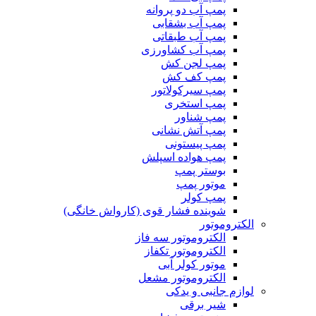
پمپ آب دو پروانه
پمپ آب بشقابی
پمپ آب طبقاتی
پمپ آب کشاورزی
پمپ لجن کش
پمپ کف کش
پمپ سیرکولاتور
پمپ استخری
پمپ شناور
پمپ آتش نشانی
پمپ پیستونی
پمپ هواده اسپلش
بوستر پمپ
موتور پمپ
پمپ کولر
شوینده فشار قوی (کارواش خانگی)
الکتروموتور
الکتروموتور سه فاز
الکتروموتور تکفاز
موتور کولر آبی
الکتروموتور مشعل
لوازم جانبی و یدکی
شیر برقی