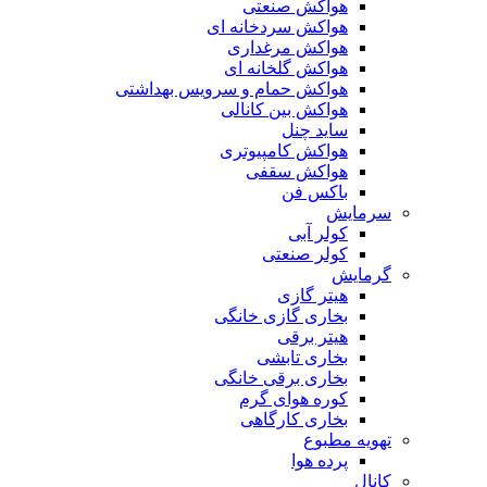
هواکش صنعتی
هواکش سردخانه ای
هواکش مرغداری
هواکش گلخانه ای
هواکش حمام و سرویس بهداشتی
هواکش بین کانالی
ساید چنل
هواکش کامپیوتری
هواکش سقفی
باکس فن
سرمایش
کولر آبی
کولر صنعتی
گرمایش
هیتر گازی
بخاری گازی خانگی
هیتر برقی
بخاری تابشی
بخاری برقی خانگی
کوره هوای گرم
بخاری کارگاهی
تهویه مطبوع
پرده هوا
کانال