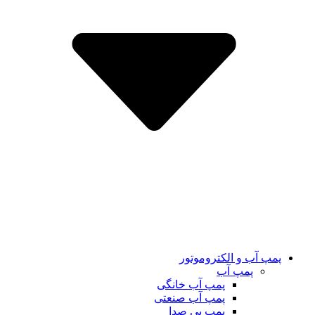
پمپ آب و الکتروموتور
پمپ آب
پمپ آب خانگی
پمپ آب صنعتی
پمپ بی صدا