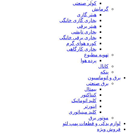
کولر صنعتی
گرمایش
هیتر گازی
بخاری گازی خانگی
هیتر برقی
بخاری تابشی
بخاری برقی خانگی
کوره هوای گرم
بخاری کارگاهی
تهویه مطبوع
پرده هوا
کانال
پنکه
برق و اتوماسیون
برق صنعتی
بیمتال
کنتاکتور
کلید اتوماتیک
اینورتر
کلید مینیاتوری
موتور برق
لوازم یدکی و قطعات پمپ لئو
فروش ویژه