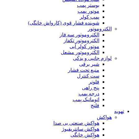
بوستر پمپ
موتور پمپ
پمپ کولر
شوینده فشار قوی (کارواش خانگی)
الکتروموتور
الکتروموتور سه فاز
الکتروموتور تکفاز
موتور کولر آبی
الکتروموتور مشعل
لوازم جانبی و یدکی
شیر برقی
منبع تحت فشار
ست کنترل
فلوتر
پنج راهی
درجه پمپ
اتوماتیک پمپ
فلنج
تهویه
هواکش
هواکش صنعتی بی صدا
هواکش سانتریفیوژ
هواکش خانگی