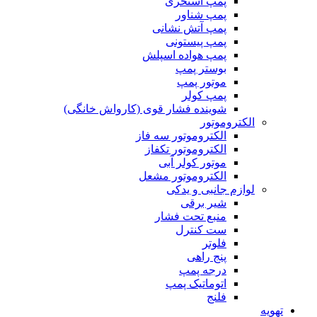
پمپ استخری
پمپ شناور
پمپ آتش نشانی
پمپ پیستونی
پمپ هواده اسپلش
بوستر پمپ
موتور پمپ
پمپ کولر
شوینده فشار قوی (کارواش خانگی)
الکتروموتور
الکتروموتور سه فاز
الکتروموتور تکفاز
موتور کولر آبی
الکتروموتور مشعل
لوازم جانبی و یدکی
شیر برقی
منبع تحت فشار
ست کنترل
فلوتر
پنج راهی
درجه پمپ
اتوماتیک پمپ
فلنج
تهویه