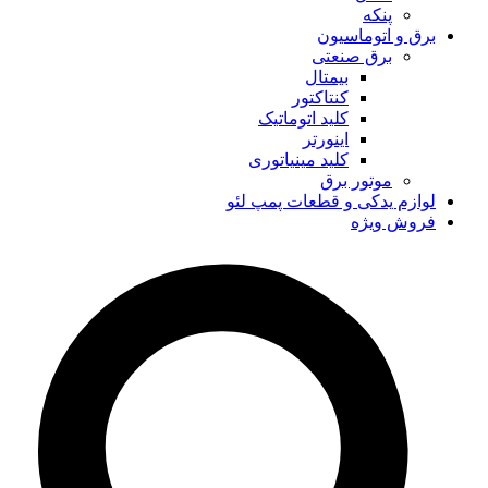
پنکه
برق و اتوماسیون
برق صنعتی
بیمتال
کنتاکتور
کلید اتوماتیک
اینورتر
کلید مینیاتوری
موتور برق
لوازم یدکی و قطعات پمپ لئو
فروش ویژه