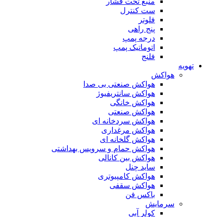
منبع تحت فشار
ست کنترل
فلوتر
پنج راهی
درجه پمپ
اتوماتیک پمپ
فلنج
تهویه
هواکش
هواکش صنعتی بی صدا
هواکش سانتریفیوژ
هواکش خانگی
هواکش صنعتی
هواکش سردخانه ای
هواکش مرغداری
هواکش گلخانه ای
هواکش حمام و سرویس بهداشتی
هواکش بین کانالی
ساید چنل
هواکش کامپیوتری
هواکش سقفی
باکس فن
سرمایش
کولر آبی