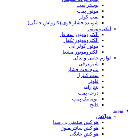
بوستر پمپ
موتور پمپ
پمپ کولر
شوینده فشار قوی (کارواش خانگی)
الکتروموتور
الکتروموتور سه فاز
الکتروموتور تکفاز
موتور کولر آبی
الکتروموتور مشعل
لوازم جانبی و یدکی
شیر برقی
منبع تحت فشار
ست کنترل
فلوتر
پنج راهی
درجه پمپ
اتوماتیک پمپ
فلنج
تهویه
هواکش
هواکش صنعتی بی صدا
هواکش سانتریفیوژ
هواکش خانگی