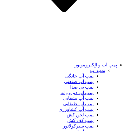
پمپ آب و الکتروموتور
پمپ آب
پمپ آب خانگی
پمپ آب صنعتی
پمپ بی صدا
پمپ آب دو پروانه
پمپ آب بشقابی
پمپ آب طبقاتی
پمپ آب کشاورزی
پمپ لجن کش
پمپ کف کش
پمپ سیرکولاتور