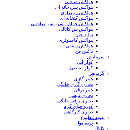
هواکش صنعتی
هواکش سردخانه ای
هواکش مرغداری
هواکش گلخانه ای
هواکش حمام و سرویس بهداشتی
هواکش بین کانالی
ساید چنل
هواکش کامپیوتری
هواکش سقفی
باکس فن
سرمایش
کولر آبی
کولر صنعتی
گرمایش
هیتر گازی
بخاری گازی خانگی
هیتر برقی
بخاری تابشی
بخاری برقی خانگی
کوره هوای گرم
بخاری کارگاهی
تهویه مطبوع
پرده هوا
کانال