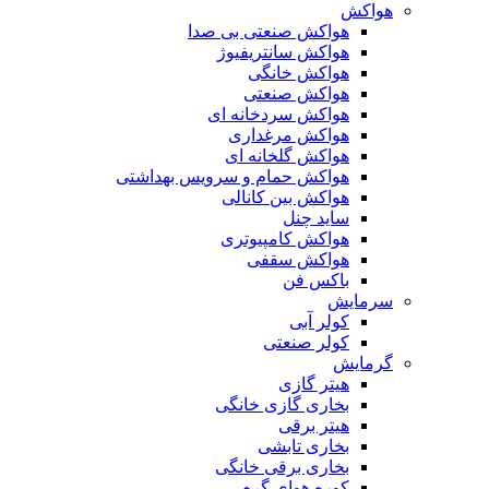
هواکش
هواکش صنعتی بی صدا
هواکش سانتریفیوژ
هواکش خانگی
هواکش صنعتی
هواکش سردخانه ای
هواکش مرغداری
هواکش گلخانه ای
هواکش حمام و سرویس بهداشتی
هواکش بین کانالی
ساید چنل
هواکش کامپیوتری
هواکش سقفی
باکس فن
سرمایش
کولر آبی
کولر صنعتی
گرمایش
هیتر گازی
بخاری گازی خانگی
هیتر برقی
بخاری تابشی
بخاری برقی خانگی
کوره هوای گرم