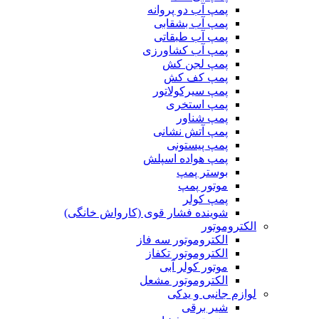
پمپ آب دو پروانه
پمپ آب بشقابی
پمپ آب طبقاتی
پمپ آب کشاورزی
پمپ لجن کش
پمپ کف کش
پمپ سیرکولاتور
پمپ استخری
پمپ شناور
پمپ آتش نشانی
پمپ پیستونی
پمپ هواده اسپلش
بوستر پمپ
موتور پمپ
پمپ کولر
شوینده فشار قوی (کارواش خانگی)
الکتروموتور
الکتروموتور سه فاز
الکتروموتور تکفاز
موتور کولر آبی
الکتروموتور مشعل
لوازم جانبی و یدکی
شیر برقی