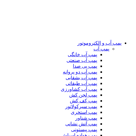
پمپ آب و الکتروموتور
پمپ آب
پمپ آب خانگی
پمپ آب صنعتی
پمپ بی صدا
پمپ آب دو پروانه
پمپ آب بشقابی
پمپ آب طبقاتی
پمپ آب کشاورزی
پمپ لجن کش
پمپ کف کش
پمپ سیرکولاتور
پمپ استخری
پمپ شناور
پمپ آتش نشانی
پمپ پیستونی
پمپ هواده اسپلش