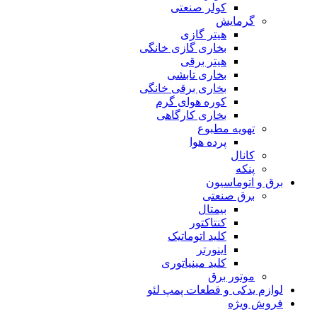
کولر صنعتی
گرمایش
هیتر گازی
بخاری گازی خانگی
هیتر برقی
بخاری تابشی
بخاری برقی خانگی
کوره هوای گرم
بخاری کارگاهی
تهویه مطبوع
پرده هوا
کانال
پنکه
برق و اتوماسیون
برق صنعتی
بیمتال
کنتاکتور
کلید اتوماتیک
اینورتر
کلید مینیاتوری
موتور برق
لوازم یدکی و قطعات پمپ لئو
فروش ویژه