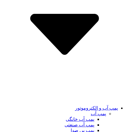
پمپ آب و الکتروموتور
پمپ آب
پمپ آب خانگی
پمپ آب صنعتی
پمپ بی صدا