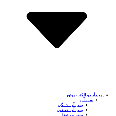
پمپ آب و الکتروموتور
پمپ آب
پمپ آب خانگی
پمپ آب صنعتی
پمپ بی صدا