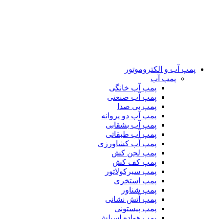
پمپ آب و الکتروموتور
پمپ آب
پمپ آب خانگی
پمپ آب صنعتی
پمپ بی صدا
پمپ آب دو پروانه
پمپ آب بشقابی
پمپ آب طبقاتی
پمپ آب کشاورزی
پمپ لجن کش
پمپ کف کش
پمپ سیرکولاتور
پمپ استخری
پمپ شناور
پمپ آتش نشانی
پمپ پیستونی
پمپ هواده اسپلش