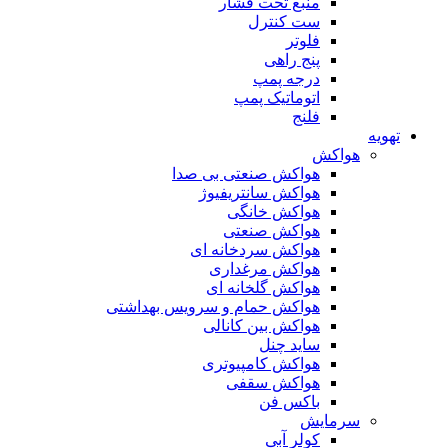
منبع تحت فشار
ست کنترل
فلوتر
پنج راهی
درجه پمپ
اتوماتیک پمپ
فلنج
تهویه
هواکش
هواکش صنعتی بی صدا
هواکش سانتریفیوژ
هواکش خانگی
هواکش صنعتی
هواکش سردخانه ای
هواکش مرغداری
هواکش گلخانه ای
هواکش حمام و سرویس بهداشتی
هواکش بین کانالی
ساید چنل
هواکش کامپیوتری
هواکش سقفی
باکس فن
سرمایش
کولر آبی