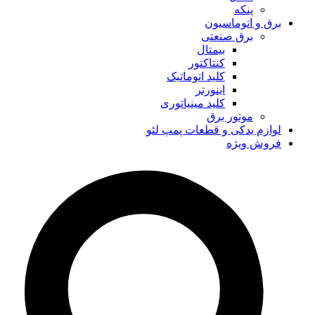
پنکه
برق و اتوماسیون
برق صنعتی
بیمتال
کنتاکتور
کلید اتوماتیک
اینورتر
کلید مینیاتوری
موتور برق
لوازم یدکی و قطعات پمپ لئو
فروش ویژه