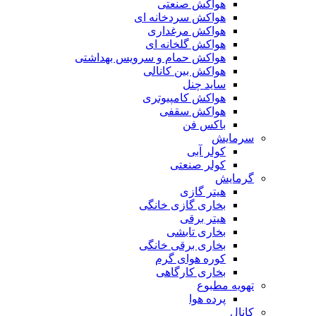
هواکش صنعتی
هواکش سردخانه ای
هواکش مرغداری
هواکش گلخانه ای
هواکش حمام و سرویس بهداشتی
هواکش بین کانالی
ساید چنل
هواکش کامپیوتری
هواکش سقفی
باکس فن
سرمایش
کولر آبی
کولر صنعتی
گرمایش
هیتر گازی
بخاری گازی خانگی
هیتر برقی
بخاری تابشی
بخاری برقی خانگی
کوره هوای گرم
بخاری کارگاهی
تهویه مطبوع
پرده هوا
کانال