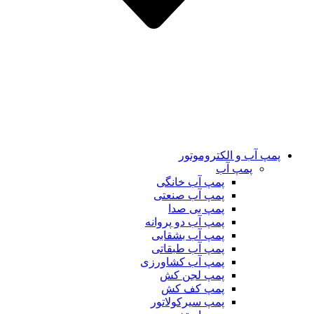
پمپ آب و الکتروموتور
پمپ آب
پمپ آب خانگی
پمپ آب صنعتی
پمپ بی صدا
پمپ آب دو پروانه
پمپ آب بشقابی
پمپ آب طبقاتی
پمپ آب کشاورزی
پمپ لجن کش
پمپ کف کش
پمپ سیرکولاتور