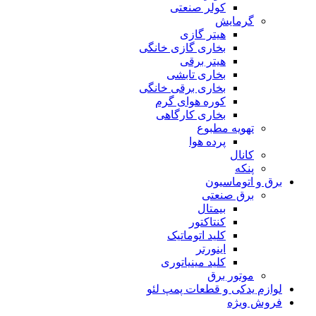
کولر صنعتی
گرمایش
هیتر گازی
بخاری گازی خانگی
هیتر برقی
بخاری تابشی
بخاری برقی خانگی
کوره هوای گرم
بخاری کارگاهی
تهویه مطبوع
پرده هوا
کانال
پنکه
برق و اتوماسیون
برق صنعتی
بیمتال
کنتاکتور
کلید اتوماتیک
اینورتر
کلید مینیاتوری
موتور برق
لوازم یدکی و قطعات پمپ لئو
فروش ویژه