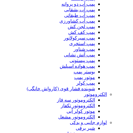
پمپ آب دو پروانه
پمپ آب بشقابی
پمپ آب طبقاتی
پمپ آب کشاورزی
پمپ لجن کش
پمپ کف کش
پمپ سیرکولاتور
پمپ استخری
پمپ شناور
پمپ آتش نشانی
پمپ پیستونی
پمپ هواده اسپلش
بوستر پمپ
موتور پمپ
پمپ کولر
شوینده فشار قوی (کارواش خانگی)
الکتروموتور
الکتروموتور سه فاز
الکتروموتور تکفاز
موتور کولر آبی
الکتروموتور مشعل
لوازم جانبی و یدکی
شیر برقی