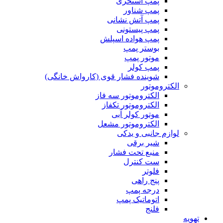
پمپ استخری
پمپ شناور
پمپ آتش نشانی
پمپ پیستونی
پمپ هواده اسپلش
بوستر پمپ
موتور پمپ
پمپ کولر
شوینده فشار قوی (کارواش خانگی)
الکتروموتور
الکتروموتور سه فاز
الکتروموتور تکفاز
موتور کولر آبی
الکتروموتور مشعل
لوازم جانبی و یدکی
شیر برقی
منبع تحت فشار
ست کنترل
فلوتر
پنج راهی
درجه پمپ
اتوماتیک پمپ
فلنج
تهویه