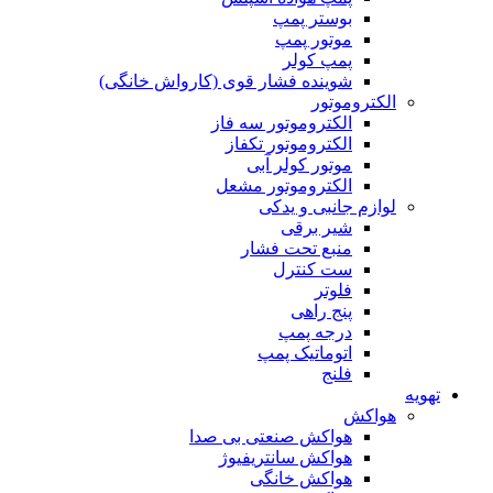
بوستر پمپ
موتور پمپ
پمپ کولر
شوینده فشار قوی (کارواش خانگی)
الکتروموتور
الکتروموتور سه فاز
الکتروموتور تکفاز
موتور کولر آبی
الکتروموتور مشعل
لوازم جانبی و یدکی
شیر برقی
منبع تحت فشار
ست کنترل
فلوتر
پنج راهی
درجه پمپ
اتوماتیک پمپ
فلنج
تهویه
هواکش
هواکش صنعتی بی صدا
هواکش سانتریفیوژ
هواکش خانگی