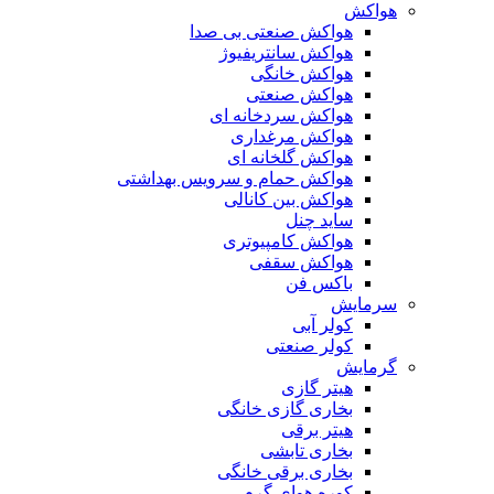
هواکش
هواکش صنعتی بی صدا
هواکش سانتریفیوژ
هواکش خانگی
هواکش صنعتی
هواکش سردخانه ای
هواکش مرغداری
هواکش گلخانه ای
هواکش حمام و سرویس بهداشتی
هواکش بین کانالی
ساید چنل
هواکش کامپیوتری
هواکش سقفی
باکس فن
سرمایش
کولر آبی
کولر صنعتی
گرمایش
هیتر گازی
بخاری گازی خانگی
هیتر برقی
بخاری تابشی
بخاری برقی خانگی
کوره هوای گرم