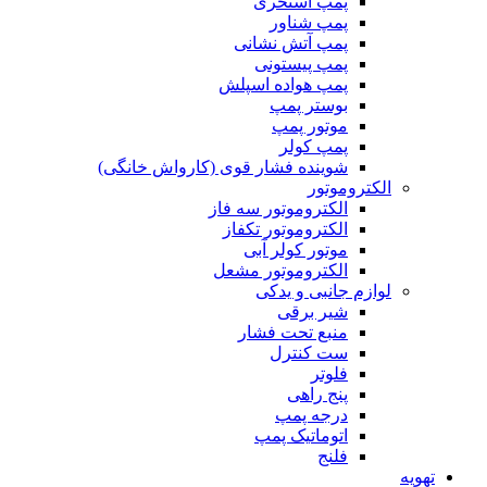
پمپ استخری
پمپ شناور
پمپ آتش نشانی
پمپ پیستونی
پمپ هواده اسپلش
بوستر پمپ
موتور پمپ
پمپ کولر
شوینده فشار قوی (کارواش خانگی)
الکتروموتور
الکتروموتور سه فاز
الکتروموتور تکفاز
موتور کولر آبی
الکتروموتور مشعل
لوازم جانبی و یدکی
شیر برقی
منبع تحت فشار
ست کنترل
فلوتر
پنج راهی
درجه پمپ
اتوماتیک پمپ
فلنج
تهویه