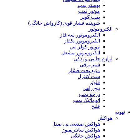
بوستر پمپ
موتور پمپ
پمپ کولر
شوینده فشار قوی (کارواش خانگی)
الکتروموتور
الکتروموتور سه فاز
الکتروموتور تکفاز
موتور کولر آبی
الکتروموتور مشعل
لوازم جانبی و یدکی
شیر برقی
منبع تحت فشار
ست کنترل
فلوتر
پنج راهی
درجه پمپ
اتوماتیک پمپ
فلنج
تهویه
هواکش
هواکش صنعتی بی صدا
هواکش سانتریفیوژ
هواکش خانگی