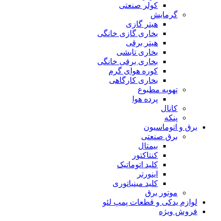
کولر صنعتی
گرمایش
هیتر گازی
بخاری گازی خانگی
هیتر برقی
بخاری تابشی
بخاری برقی خانگی
کوره هوای گرم
بخاری کارگاهی
تهویه مطبوع
پرده هوا
کانال
پنکه
برق و اتوماسیون
برق صنعتی
بیمتال
کنتاکتور
کلید اتوماتیک
اینورتر
کلید مینیاتوری
موتور برق
لوازم یدکی و قطعات پمپ لئو
فروش ویژه