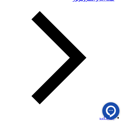
پمپ آب