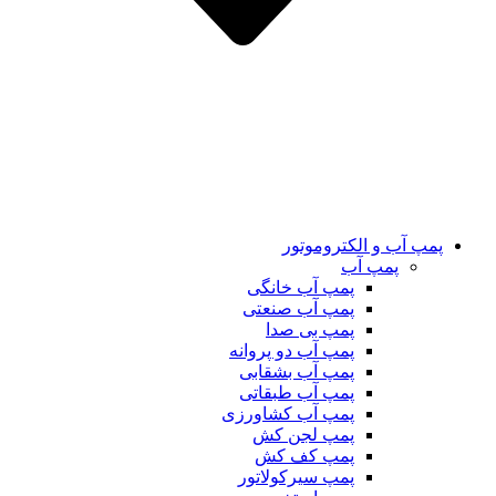
پمپ آب و الکتروموتور
پمپ آب
پمپ آب خانگی
پمپ آب صنعتی
پمپ بی صدا
پمپ آب دو پروانه
پمپ آب بشقابی
پمپ آب طبقاتی
پمپ آب کشاورزی
پمپ لجن کش
پمپ کف کش
پمپ سیرکولاتور