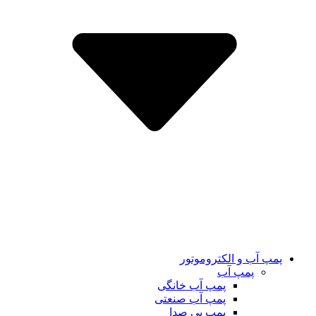
پمپ آب و الکتروموتور
پمپ آب
پمپ آب خانگی
پمپ آب صنعتی
پمپ بی صدا