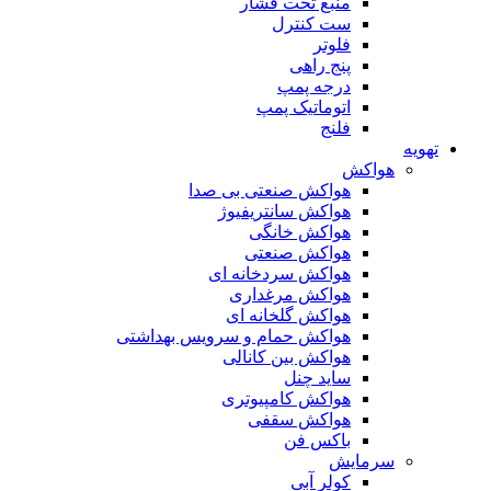
منبع تحت فشار
ست کنترل
فلوتر
پنج راهی
درجه پمپ
اتوماتیک پمپ
فلنج
تهویه
هواکش
هواکش صنعتی بی صدا
هواکش سانتریفیوژ
هواکش خانگی
هواکش صنعتی
هواکش سردخانه ای
هواکش مرغداری
هواکش گلخانه ای
هواکش حمام و سرویس بهداشتی
هواکش بین کانالی
ساید چنل
هواکش کامپیوتری
هواکش سقفی
باکس فن
سرمایش
کولر آبی