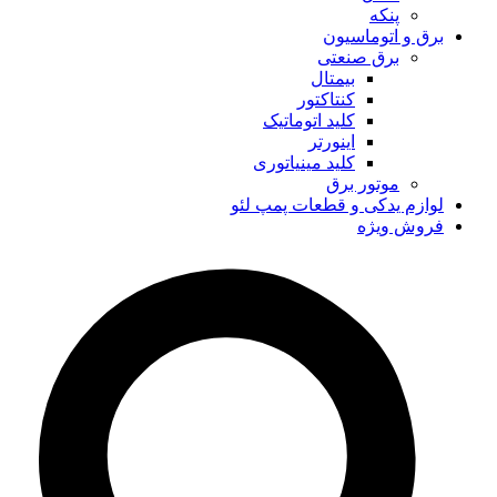
پنکه
برق و اتوماسیون
برق صنعتی
بیمتال
کنتاکتور
کلید اتوماتیک
اینورتر
کلید مینیاتوری
موتور برق
لوازم یدکی و قطعات پمپ لئو
فروش ویژه