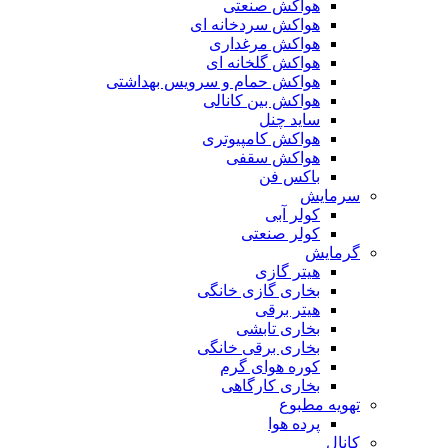
هواکش صنعتی
هواکش سردخانه ای
هواکش مرغداری
هواکش گلخانه ای
هواکش حمام و سرویس بهداشتی
هواکش بین کانالی
ساید چنل
هواکش کامپیوتری
هواکش سقفی
باکس فن
سرمایش
کولر آبی
کولر صنعتی
گرمایش
هیتر گازی
بخاری گازی خانگی
هیتر برقی
بخاری تابشی
بخاری برقی خانگی
کوره هوای گرم
بخاری کارگاهی
تهویه مطبوع
پرده هوا
کانال