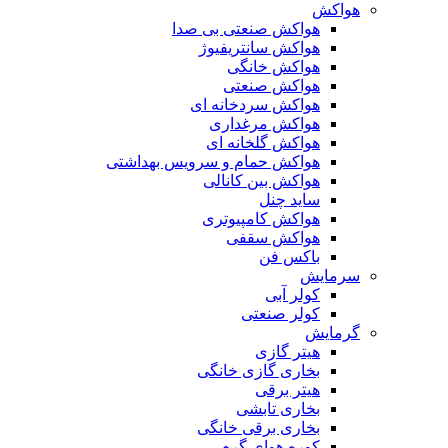
هواکش
هواکش صنعتی بی صدا
هواکش سانتریفیوژ
هواکش خانگی
هواکش صنعتی
هواکش سردخانه ای
هواکش مرغداری
هواکش گلخانه ای
هواکش حمام و سرویس بهداشتی
هواکش بین کانالی
ساید چنل
هواکش کامپیوتری
هواکش سقفی
باکس فن
سرمایش
کولر آبی
کولر صنعتی
گرمایش
هیتر گازی
بخاری گازی خانگی
هیتر برقی
بخاری تابشی
بخاری برقی خانگی
کوره هوای گرم