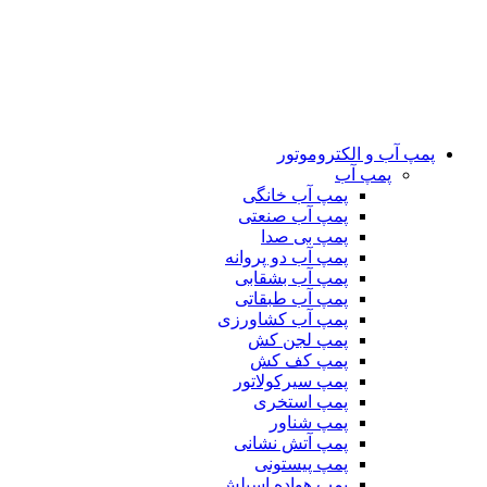
پمپ آب و الکتروموتور
پمپ آب
پمپ آب خانگی
پمپ آب صنعتی
پمپ بی صدا
پمپ آب دو پروانه
پمپ آب بشقابی
پمپ آب طبقاتی
پمپ آب کشاورزی
پمپ لجن کش
پمپ کف کش
پمپ سیرکولاتور
پمپ استخری
پمپ شناور
پمپ آتش نشانی
پمپ پیستونی
پمپ هواده اسپلش