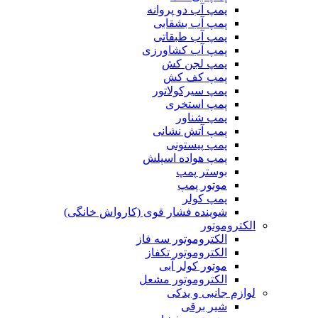
پمپ آب دو پروانه
پمپ آب بشقابی
پمپ آب طبقاتی
پمپ آب کشاورزی
پمپ لجن کش
پمپ کف کش
پمپ سیرکولاتور
پمپ استخری
پمپ شناور
پمپ آتش نشانی
پمپ پیستونی
پمپ هواده اسپلش
بوستر پمپ
موتور پمپ
پمپ کولر
شوینده فشار قوی (کارواش خانگی)
الکتروموتور
الکتروموتور سه فاز
الکتروموتور تکفاز
موتور کولر آبی
الکتروموتور مشعل
لوازم جانبی و یدکی
شیر برقی