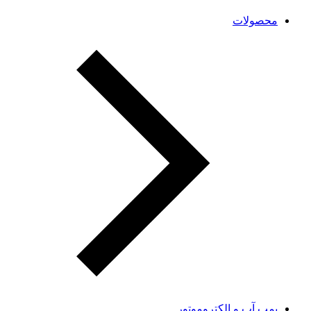
محصولات
پمپ آب و الکتروموتور