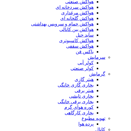
هواکش صنعتی
هواکش سردخانه ای
هواکش مرغداری
هواکش گلخانه ای
هواکش حمام و سرویس بهداشتی
هواکش بین کانالی
ساید چنل
هواکش کامپیوتری
هواکش سقفی
باکس فن
سرمایش
کولر آبی
کولر صنعتی
گرمایش
هیتر گازی
بخاری گازی خانگی
هیتر برقی
بخاری تابشی
بخاری برقی خانگی
کوره هوای گرم
بخاری کارگاهی
تهویه مطبوع
پرده هوا
کانال