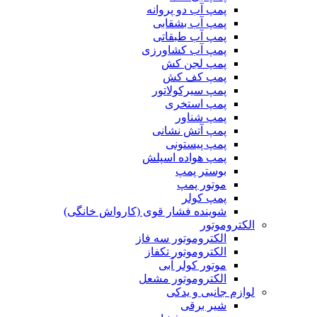
پمپ آب دو پروانه
پمپ آب بشقابی
پمپ آب طبقاتی
پمپ آب کشاورزی
پمپ لجن کش
پمپ کف کش
پمپ سیرکولاتور
پمپ استخری
پمپ شناور
پمپ آتش نشانی
پمپ پیستونی
پمپ هواده اسپلش
بوستر پمپ
موتور پمپ
پمپ کولر
شوینده فشار قوی (کارواش خانگی)
الکتروموتور
الکتروموتور سه فاز
الکتروموتور تکفاز
موتور کولر آبی
الکتروموتور مشعل
لوازم جانبی و یدکی
شیر برقی