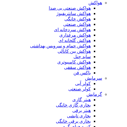
هواکش
هواکش صنعتی بی صدا
هواکش سانتریفیوژ
هواکش خانگی
هواکش صنعتی
هواکش سردخانه ای
هواکش مرغداری
هواکش گلخانه ای
هواکش حمام و سرویس بهداشتی
هواکش بین کانالی
ساید چنل
هواکش کامپیوتری
هواکش سقفی
باکس فن
سرمایش
کولر آبی
کولر صنعتی
گرمایش
هیتر گازی
بخاری گازی خانگی
هیتر برقی
بخاری تابشی
بخاری برقی خانگی
کوره هوای گرم