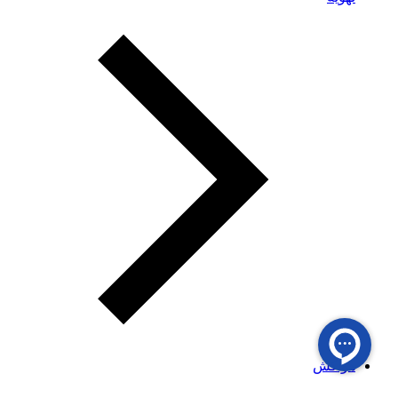
هواکش