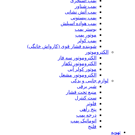
پمپ استخری
پمپ شناور
پمپ آتش نشانی
پمپ پیستونی
پمپ هواده اسپلش
بوستر پمپ
موتور پمپ
پمپ کولر
شوینده فشار قوی (کارواش خانگی)
الکتروموتور
الکتروموتور سه فاز
الکتروموتور تکفاز
موتور کولر آبی
الکتروموتور مشعل
لوازم جانبی و یدکی
شیر برقی
منبع تحت فشار
ست کنترل
فلوتر
پنج راهی
درجه پمپ
اتوماتیک پمپ
فلنج
تهویه