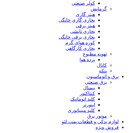
کولر صنعتی
گرمایش
هیتر گازی
بخاری گازی خانگی
هیتر برقی
بخاری تابشی
بخاری برقی خانگی
کوره هوای گرم
بخاری کارگاهی
تهویه مطبوع
پرده هوا
کانال
پنکه
برق و اتوماسیون
برق صنعتی
بیمتال
کنتاکتور
کلید اتوماتیک
اینورتر
کلید مینیاتوری
موتور برق
لوازم یدکی و قطعات پمپ لئو
فروش ویژه