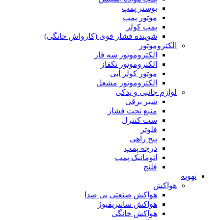
بوستر پمپ
موتور پمپ
پمپ کولر
شوینده فشار قوی (کارواش خانگی)
الکتروموتور
الکتروموتور سه فاز
الکتروموتور تکفاز
موتور کولر آبی
الکتروموتور مشعل
لوازم جانبی و یدکی
شیر برقی
منبع تحت فشار
ست کنترل
فلوتر
پنج راهی
درجه پمپ
اتوماتیک پمپ
فلنج
تهویه
هواکش
هواکش صنعتی بی صدا
هواکش سانتریفیوژ
هواکش خانگی