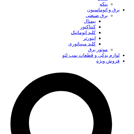
پنکه
برق و اتوماسیون
برق صنعتی
بیمتال
کنتاکتور
کلید اتوماتیک
اینورتر
کلید مینیاتوری
موتور برق
لوازم یدکی و قطعات پمپ لئو
فروش ویژه