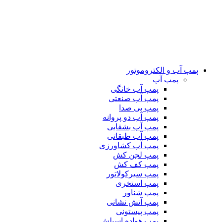
پمپ آب و الکتروموتور
پمپ آب
پمپ آب خانگی
پمپ آب صنعتی
پمپ بی صدا
پمپ آب دو پروانه
پمپ آب بشقابی
پمپ آب طبقاتی
پمپ آب کشاورزی
پمپ لجن کش
پمپ کف کش
پمپ سیرکولاتور
پمپ استخری
پمپ شناور
پمپ آتش نشانی
پمپ پیستونی
پمپ هواده اسپلش