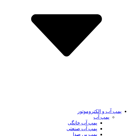
پمپ آب و الکتروموتور
پمپ آب
پمپ آب خانگی
پمپ آب صنعتی
پمپ بی صدا