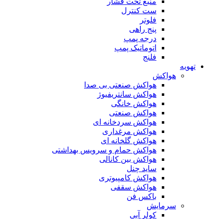
منبع تحت فشار
ست کنترل
فلوتر
پنج راهی
درجه پمپ
اتوماتیک پمپ
فلنج
تهویه
هواکش
هواکش صنعتی بی صدا
هواکش سانتریفیوژ
هواکش خانگی
هواکش صنعتی
هواکش سردخانه ای
هواکش مرغداری
هواکش گلخانه ای
هواکش حمام و سرویس بهداشتی
هواکش بین کانالی
ساید چنل
هواکش کامپیوتری
هواکش سقفی
باکس فن
سرمایش
کولر آبی