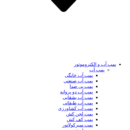
پمپ آب و الکتروموتور
پمپ آب
پمپ آب خانگی
پمپ آب صنعتی
پمپ بی صدا
پمپ آب دو پروانه
پمپ آب بشقابی
پمپ آب طبقاتی
پمپ آب کشاورزی
پمپ لجن کش
پمپ کف کش
پمپ سیرکولاتور