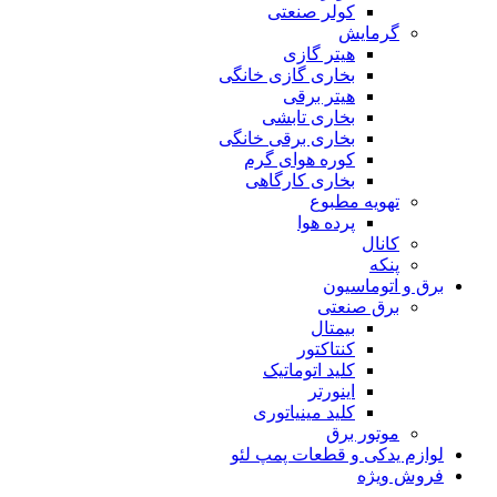
کولر صنعتی
گرمایش
هیتر گازی
بخاری گازی خانگی
هیتر برقی
بخاری تابشی
بخاری برقی خانگی
کوره هوای گرم
بخاری کارگاهی
تهویه مطبوع
پرده هوا
کانال
پنکه
برق و اتوماسیون
برق صنعتی
بیمتال
کنتاکتور
کلید اتوماتیک
اینورتر
کلید مینیاتوری
موتور برق
لوازم یدکی و قطعات پمپ لئو
فروش ویژه