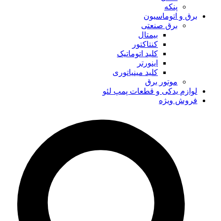
پنکه
برق و اتوماسیون
برق صنعتی
بیمتال
کنتاکتور
کلید اتوماتیک
اینورتر
کلید مینیاتوری
موتور برق
لوازم یدکی و قطعات پمپ لئو
فروش ویژه