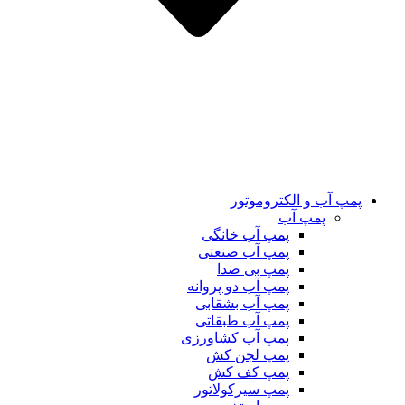
پمپ آب و الکتروموتور
پمپ آب
پمپ آب خانگی
پمپ آب صنعتی
پمپ بی صدا
پمپ آب دو پروانه
پمپ آب بشقابی
پمپ آب طبقاتی
پمپ آب کشاورزی
پمپ لجن کش
پمپ کف کش
پمپ سیرکولاتور