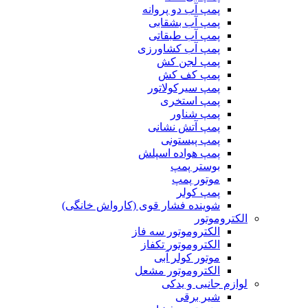
پمپ آب دو پروانه
پمپ آب بشقابی
پمپ آب طبقاتی
پمپ آب کشاورزی
پمپ لجن کش
پمپ کف کش
پمپ سیرکولاتور
پمپ استخری
پمپ شناور
پمپ آتش نشانی
پمپ پیستونی
پمپ هواده اسپلش
بوستر پمپ
موتور پمپ
پمپ کولر
شوینده فشار قوی (کارواش خانگی)
الکتروموتور
الکتروموتور سه فاز
الکتروموتور تکفاز
موتور کولر آبی
الکتروموتور مشعل
لوازم جانبی و یدکی
شیر برقی