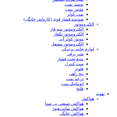
بوستر پمپ
موتور پمپ
پمپ کولر
شوینده فشار قوی (کارواش خانگی)
الکتروموتور
الکتروموتور سه فاز
الکتروموتور تکفاز
موتور کولر آبی
الکتروموتور مشعل
لوازم جانبی و یدکی
شیر برقی
منبع تحت فشار
ست کنترل
فلوتر
پنج راهی
درجه پمپ
اتوماتیک پمپ
فلنج
تهویه
هواکش
هواکش صنعتی بی صدا
هواکش سانتریفیوژ
هواکش خانگی