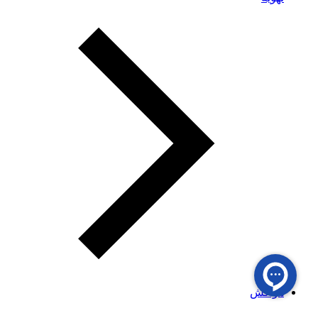
هواکش