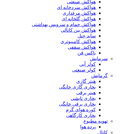
هواکش صنعتی
هواکش سردخانه ای
هواکش مرغداری
هواکش گلخانه ای
هواکش حمام و سرویس بهداشتی
هواکش بین کانالی
ساید چنل
هواکش کامپیوتری
هواکش سقفی
باکس فن
سرمایش
کولر آبی
کولر صنعتی
گرمایش
هیتر گازی
بخاری گازی خانگی
هیتر برقی
بخاری تابشی
بخاری برقی خانگی
کوره هوای گرم
بخاری کارگاهی
تهویه مطبوع
پرده هوا
کانال