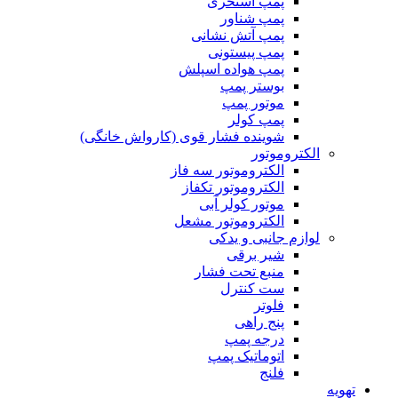
پمپ استخری
پمپ شناور
پمپ آتش نشانی
پمپ پیستونی
پمپ هواده اسپلش
بوستر پمپ
موتور پمپ
پمپ کولر
شوینده فشار قوی (کارواش خانگی)
الکتروموتور
الکتروموتور سه فاز
الکتروموتور تکفاز
موتور کولر آبی
الکتروموتور مشعل
لوازم جانبی و یدکی
شیر برقی
منبع تحت فشار
ست کنترل
فلوتر
پنج راهی
درجه پمپ
اتوماتیک پمپ
فلنج
تهویه