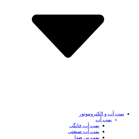
پمپ آب و الکتروموتور
پمپ آب
پمپ آب خانگی
پمپ آب صنعتی
پمپ بی صدا