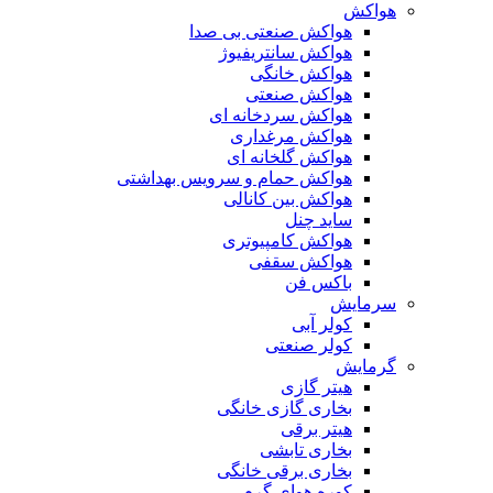
هواکش
هواکش صنعتی بی صدا
هواکش سانتریفیوژ
هواکش خانگی
هواکش صنعتی
هواکش سردخانه ای
هواکش مرغداری
هواکش گلخانه ای
هواکش حمام و سرویس بهداشتی
هواکش بین کانالی
ساید چنل
هواکش کامپیوتری
هواکش سقفی
باکس فن
سرمایش
کولر آبی
کولر صنعتی
گرمایش
هیتر گازی
بخاری گازی خانگی
هیتر برقی
بخاری تابشی
بخاری برقی خانگی
کوره هوای گرم