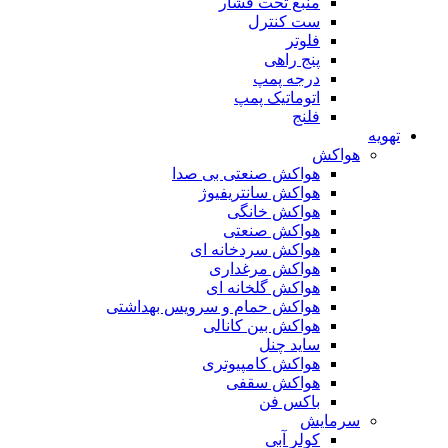
منبع تحت فشار
ست کنترل
فلوتر
پنج راهی
درجه پمپ
اتوماتیک پمپ
فلنج
تهویه
هواکش
هواکش صنعتی بی صدا
هواکش سانتریفیوژ
هواکش خانگی
هواکش صنعتی
هواکش سردخانه ای
هواکش مرغداری
هواکش گلخانه ای
هواکش حمام و سرویس بهداشتی
هواکش بین کانالی
ساید چنل
هواکش کامپیوتری
هواکش سقفی
باکس فن
سرمایش
کولر آبی