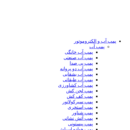
پمپ آب و الکتروموتور
پمپ آب
پمپ آب خانگی
پمپ آب صنعتی
پمپ بی صدا
پمپ آب دو پروانه
پمپ آب بشقابی
پمپ آب طبقاتی
پمپ آب کشاورزی
پمپ لجن کش
پمپ کف کش
پمپ سیرکولاتور
پمپ استخری
پمپ شناور
پمپ آتش نشانی
پمپ پیستونی
پمپ هواده اسپلش