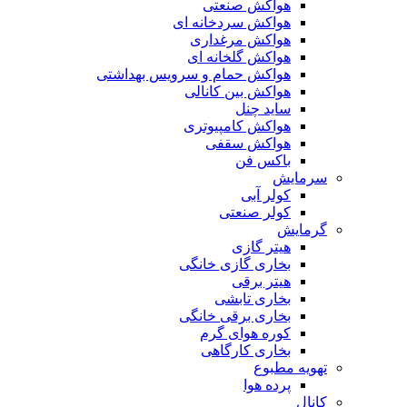
هواکش صنعتی
هواکش سردخانه ای
هواکش مرغداری
هواکش گلخانه ای
هواکش حمام و سرویس بهداشتی
هواکش بین کانالی
ساید چنل
هواکش کامپیوتری
هواکش سقفی
باکس فن
سرمایش
کولر آبی
کولر صنعتی
گرمایش
هیتر گازی
بخاری گازی خانگی
هیتر برقی
بخاری تابشی
بخاری برقی خانگی
کوره هوای گرم
بخاری کارگاهی
تهویه مطبوع
پرده هوا
کانال