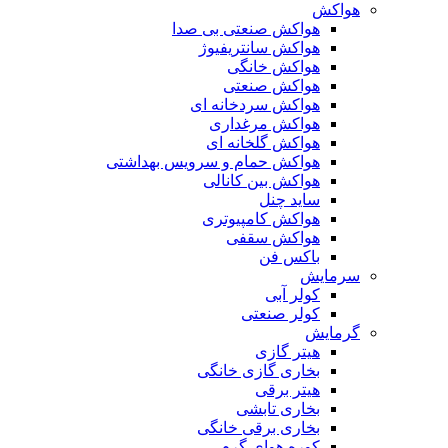
هواکش
هواکش صنعتی بی صدا
هواکش سانتریفیوژ
هواکش خانگی
هواکش صنعتی
هواکش سردخانه ای
هواکش مرغداری
هواکش گلخانه ای
هواکش حمام و سرویس بهداشتی
هواکش بین کانالی
ساید چنل
هواکش کامپیوتری
هواکش سقفی
باکس فن
سرمایش
کولر آبی
کولر صنعتی
گرمایش
هیتر گازی
بخاری گازی خانگی
هیتر برقی
بخاری تابشی
بخاری برقی خانگی
کوره هوای گرم