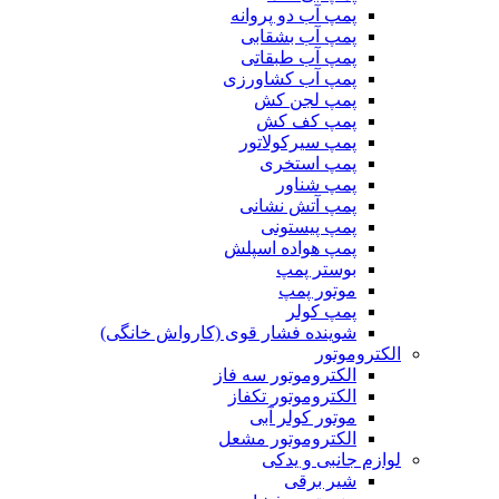
پمپ آب دو پروانه
پمپ آب بشقابی
پمپ آب طبقاتی
پمپ آب کشاورزی
پمپ لجن کش
پمپ کف کش
پمپ سیرکولاتور
پمپ استخری
پمپ شناور
پمپ آتش نشانی
پمپ پیستونی
پمپ هواده اسپلش
بوستر پمپ
موتور پمپ
پمپ کولر
شوینده فشار قوی (کارواش خانگی)
الکتروموتور
الکتروموتور سه فاز
الکتروموتور تکفاز
موتور کولر آبی
الکتروموتور مشعل
لوازم جانبی و یدکی
شیر برقی