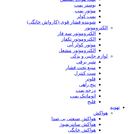
بوستر پمپ
موتور پمپ
پمپ کولر
شوینده فشار قوی (کارواش خانگی)
الکتروموتور
الکتروموتور سه فاز
الکتروموتور تکفاز
موتور کولر آبی
الکتروموتور مشعل
لوازم جانبی و یدکی
شیر برقی
منبع تحت فشار
ست کنترل
فلوتر
پنج راهی
درجه پمپ
اتوماتیک پمپ
فلنج
تهویه
هواکش
هواکش صنعتی بی صدا
هواکش سانتریفیوژ
هواکش خانگی