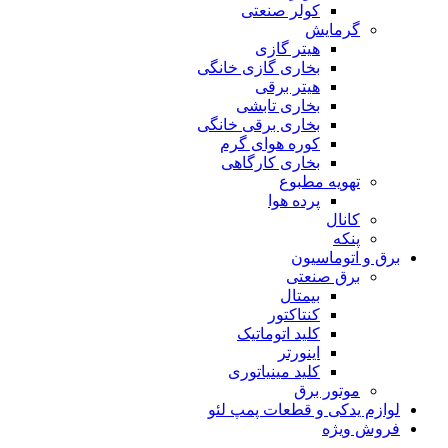
کولر صنعتی
گرمایش
هیتر گازی
بخاری گازی خانگی
هیتر برقی
بخاری تابشی
بخاری برقی خانگی
کوره هوای گرم
بخاری کارگاهی
تهویه مطبوع
پرده هوا
کانال
پنکه
برق و اتوماسیون
برق صنعتی
بیمتال
کنتاکتور
کلید اتوماتیک
اینورتر
کلید مینیاتوری
موتور برق
لوازم یدکی و قطعات پمپ لئو
فروش ویژه