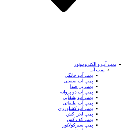
پمپ آب و الکتروموتور
پمپ آب
پمپ آب خانگی
پمپ آب صنعتی
پمپ بی صدا
پمپ آب دو پروانه
پمپ آب بشقابی
پمپ آب طبقاتی
پمپ آب کشاورزی
پمپ لجن کش
پمپ کف کش
پمپ سیرکولاتور