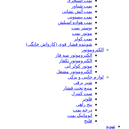
پمپ استخری
پمپ شناور
پمپ آتش نشانی
پمپ پیستونی
پمپ هواده اسپلش
بوستر پمپ
موتور پمپ
پمپ کولر
شوینده فشار قوی (کارواش خانگی)
الکتروموتور
الکتروموتور سه فاز
الکتروموتور تکفاز
موتور کولر آبی
الکتروموتور مشعل
لوازم جانبی و یدکی
شیر برقی
منبع تحت فشار
ست کنترل
فلوتر
پنج راهی
درجه پمپ
اتوماتیک پمپ
فلنج
تهویه