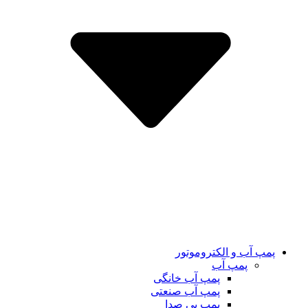
پمپ آب و الکتروموتور
پمپ آب
پمپ آب خانگی
پمپ آب صنعتی
پمپ بی صدا