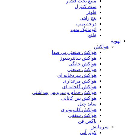
منبع تحت فشار
ست کنترل
فلوتر
پنج راهی
درجه پمپ
اتوماتیک پمپ
فلنج
تهویه
هواکش
هواکش صنعتی بی صدا
هواکش سانتریفیوژ
هواکش خانگی
هواکش صنعتی
هواکش سردخانه ای
هواکش مرغداری
هواکش گلخانه ای
هواکش حمام و سرویس بهداشتی
هواکش بین کانالی
ساید چنل
هواکش کامپیوتری
هواکش سقفی
باکس فن
سرمایش
کولر آبی