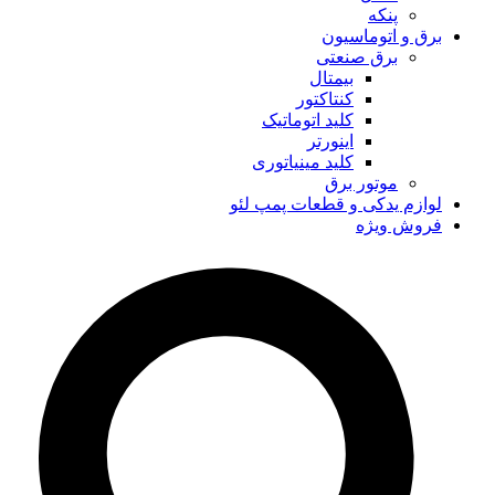
پنکه
برق و اتوماسیون
برق صنعتی
بیمتال
کنتاکتور
کلید اتوماتیک
اینورتر
کلید مینیاتوری
موتور برق
لوازم یدکی و قطعات پمپ لئو
فروش ویژه