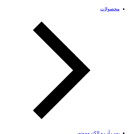
محصولات
پمپ آب و الکتروموتور