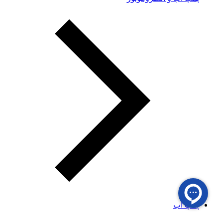
پمپ آب