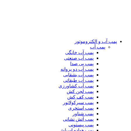
پمپ آب و الکتروموتور
پمپ آب
پمپ آب خانگی
پمپ آب صنعتی
پمپ بی صدا
پمپ آب دو پروانه
پمپ آب بشقابی
پمپ آب طبقاتی
پمپ آب کشاورزی
پمپ لجن کش
پمپ کف کش
پمپ سیرکولاتور
پمپ استخری
پمپ شناور
پمپ آتش نشانی
پمپ پیستونی
پمپ هواده اسپلش