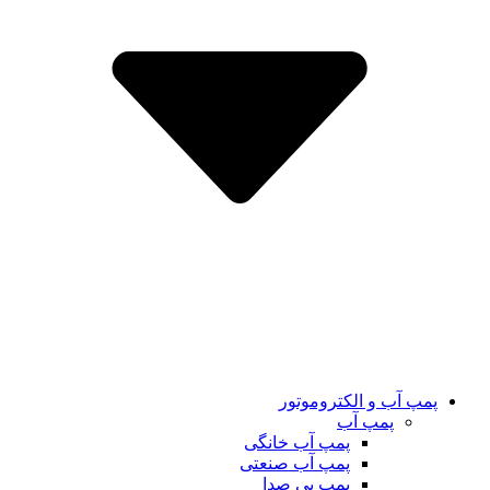
پمپ آب و الکتروموتور
پمپ آب
پمپ آب خانگی
پمپ آب صنعتی
پمپ بی صدا