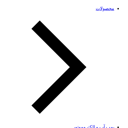
محصولات
پمپ آب و الکتروموتور