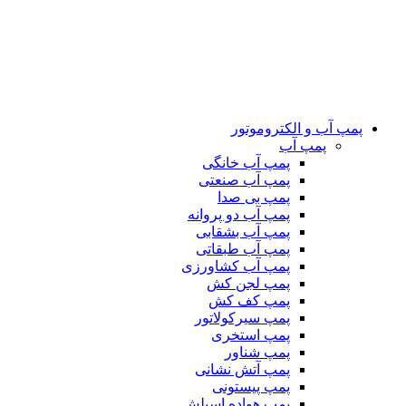
پمپ آب و الکتروموتور
پمپ آب
پمپ آب خانگی
پمپ آب صنعتی
پمپ بی صدا
پمپ آب دو پروانه
پمپ آب بشقابی
پمپ آب طبقاتی
پمپ آب کشاورزی
پمپ لجن کش
پمپ کف کش
پمپ سیرکولاتور
پمپ استخری
پمپ شناور
پمپ آتش نشانی
پمپ پیستونی
پمپ هواده اسپلش