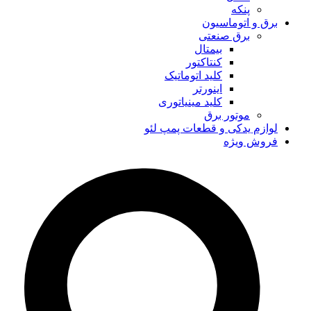
پنکه
برق و اتوماسیون
برق صنعتی
بیمتال
کنتاکتور
کلید اتوماتیک
اینورتر
کلید مینیاتوری
موتور برق
لوازم یدکی و قطعات پمپ لئو
فروش ویژه