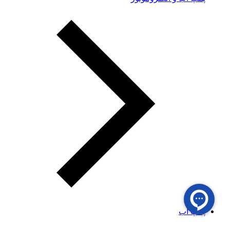
پمپ آب