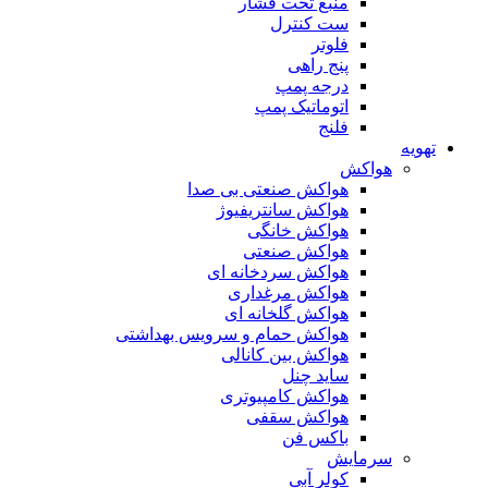
منبع تحت فشار
ست کنترل
فلوتر
پنج راهی
درجه پمپ
اتوماتیک پمپ
فلنج
تهویه
هواکش
هواکش صنعتی بی صدا
هواکش سانتریفیوژ
هواکش خانگی
هواکش صنعتی
هواکش سردخانه ای
هواکش مرغداری
هواکش گلخانه ای
هواکش حمام و سرویس بهداشتی
هواکش بین کانالی
ساید چنل
هواکش کامپیوتری
هواکش سقفی
باکس فن
سرمایش
کولر آبی