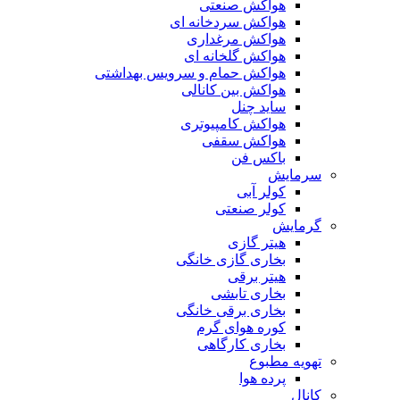
هواکش صنعتی
هواکش سردخانه ای
هواکش مرغداری
هواکش گلخانه ای
هواکش حمام و سرویس بهداشتی
هواکش بین کانالی
ساید چنل
هواکش کامپیوتری
هواکش سقفی
باکس فن
سرمایش
کولر آبی
کولر صنعتی
گرمایش
هیتر گازی
بخاری گازی خانگی
هیتر برقی
بخاری تابشی
بخاری برقی خانگی
کوره هوای گرم
بخاری کارگاهی
تهویه مطبوع
پرده هوا
کانال