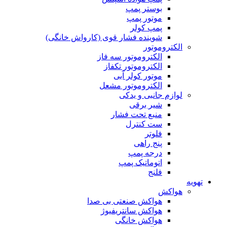
بوستر پمپ
موتور پمپ
پمپ کولر
شوینده فشار قوی (کارواش خانگی)
الکتروموتور
الکتروموتور سه فاز
الکتروموتور تکفاز
موتور کولر آبی
الکتروموتور مشعل
لوازم جانبی و یدکی
شیر برقی
منبع تحت فشار
ست کنترل
فلوتر
پنج راهی
درجه پمپ
اتوماتیک پمپ
فلنج
تهویه
هواکش
هواکش صنعتی بی صدا
هواکش سانتریفیوژ
هواکش خانگی