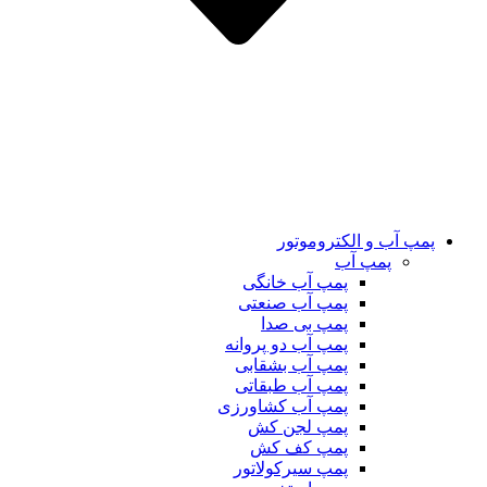
پمپ آب و الکتروموتور
پمپ آب
پمپ آب خانگی
پمپ آب صنعتی
پمپ بی صدا
پمپ آب دو پروانه
پمپ آب بشقابی
پمپ آب طبقاتی
پمپ آب کشاورزی
پمپ لجن کش
پمپ کف کش
پمپ سیرکولاتور