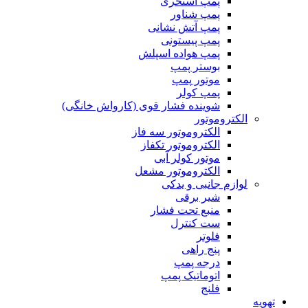
پمپ استخری
پمپ شناور
پمپ آتش نشانی
پمپ پیستونی
پمپ هواده اسپلش
بوستر پمپ
موتور پمپ
پمپ کولر
شوینده فشار قوی (کارواش خانگی)
الکتروموتور
الکتروموتور سه فاز
الکتروموتور تکفاز
موتور کولر آبی
الکتروموتور مشعل
لوازم جانبی و یدکی
شیر برقی
منبع تحت فشار
ست کنترل
فلوتر
پنج راهی
درجه پمپ
اتوماتیک پمپ
فلنج
تهویه