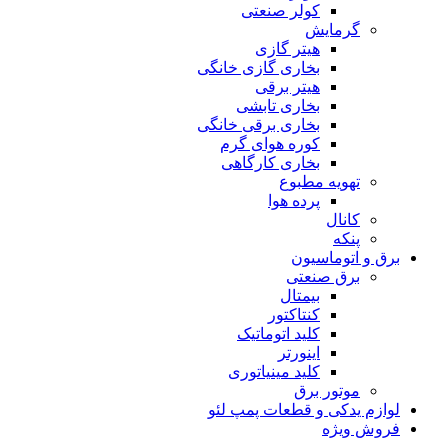
کولر صنعتی
گرمایش
هیتر گازی
بخاری گازی خانگی
هیتر برقی
بخاری تابشی
بخاری برقی خانگی
کوره هوای گرم
بخاری کارگاهی
تهویه مطبوع
پرده هوا
کانال
پنکه
برق و اتوماسیون
برق صنعتی
بیمتال
کنتاکتور
کلید اتوماتیک
اینورتر
کلید مینیاتوری
موتور برق
لوازم یدکی و قطعات پمپ لئو
فروش ویژه