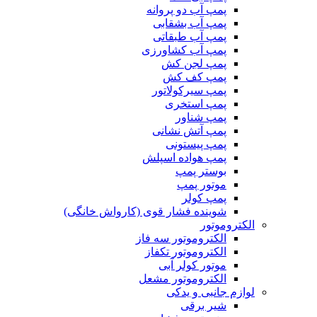
پمپ آب دو پروانه
پمپ آب بشقابی
پمپ آب طبقاتی
پمپ آب کشاورزی
پمپ لجن کش
پمپ کف کش
پمپ سیرکولاتور
پمپ استخری
پمپ شناور
پمپ آتش نشانی
پمپ پیستونی
پمپ هواده اسپلش
بوستر پمپ
موتور پمپ
پمپ کولر
شوینده فشار قوی (کارواش خانگی)
الکتروموتور
الکتروموتور سه فاز
الکتروموتور تکفاز
موتور کولر آبی
الکتروموتور مشعل
لوازم جانبی و یدکی
شیر برقی