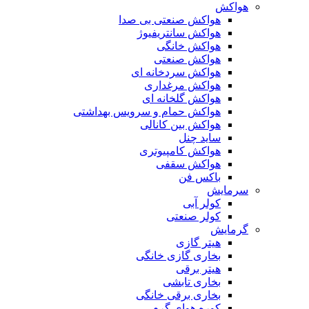
هواکش
هواکش صنعتی بی صدا
هواکش سانتریفیوژ
هواکش خانگی
هواکش صنعتی
هواکش سردخانه ای
هواکش مرغداری
هواکش گلخانه ای
هواکش حمام و سرویس بهداشتی
هواکش بین کانالی
ساید چنل
هواکش کامپیوتری
هواکش سقفی
باکس فن
سرمایش
کولر آبی
کولر صنعتی
گرمایش
هیتر گازی
بخاری گازی خانگی
هیتر برقی
بخاری تابشی
بخاری برقی خانگی
کوره هوای گرم