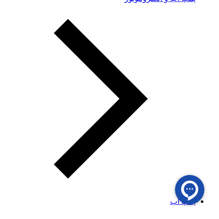
پمپ آب