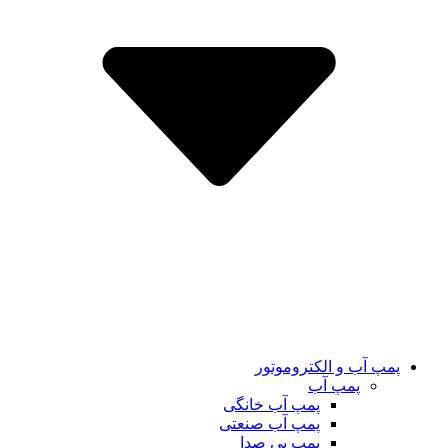
پمپ آب و الکتروموتور
پمپ آب
پمپ آب خانگی
پمپ آب صنعتی
پمپ بی صدا