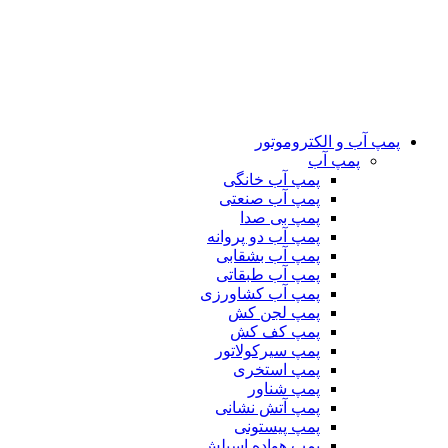
پمپ آب و الکتروموتور
پمپ آب
پمپ آب خانگی
پمپ آب صنعتی
پمپ بی صدا
پمپ آب دو پروانه
پمپ آب بشقابی
پمپ آب طبقاتی
پمپ آب کشاورزی
پمپ لجن کش
پمپ کف کش
پمپ سیرکولاتور
پمپ استخری
پمپ شناور
پمپ آتش نشانی
پمپ پیستونی
پمپ هواده اسپلش