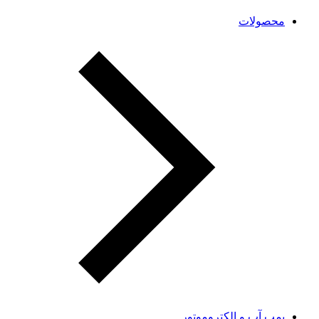
محصولات
پمپ آب و الکتروموتور