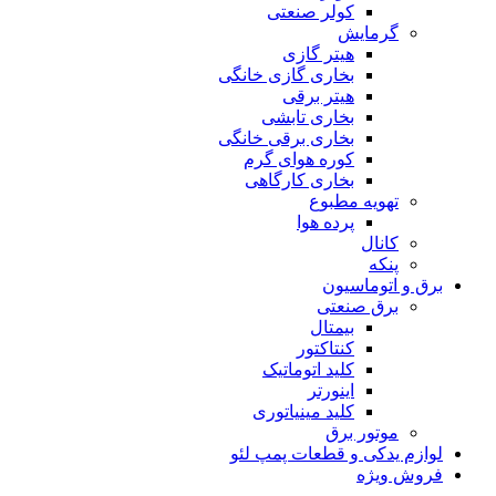
کولر صنعتی
گرمایش
هیتر گازی
بخاری گازی خانگی
هیتر برقی
بخاری تابشی
بخاری برقی خانگی
کوره هوای گرم
بخاری کارگاهی
تهویه مطبوع
پرده هوا
کانال
پنکه
برق و اتوماسیون
برق صنعتی
بیمتال
کنتاکتور
کلید اتوماتیک
اینورتر
کلید مینیاتوری
موتور برق
لوازم یدکی و قطعات پمپ لئو
فروش ویژه