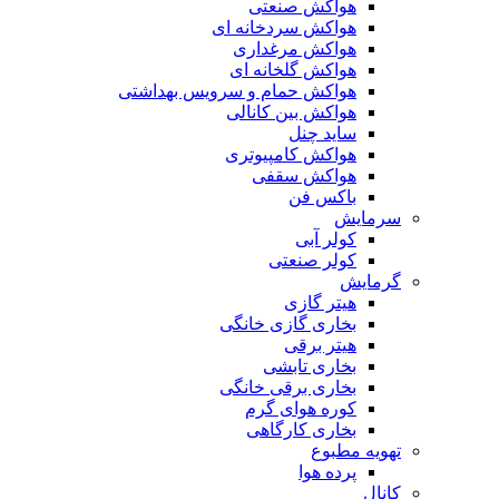
هواکش صنعتی
هواکش سردخانه ای
هواکش مرغداری
هواکش گلخانه ای
هواکش حمام و سرویس بهداشتی
هواکش بین کانالی
ساید چنل
هواکش کامپیوتری
هواکش سقفی
باکس فن
سرمایش
کولر آبی
کولر صنعتی
گرمایش
هیتر گازی
بخاری گازی خانگی
هیتر برقی
بخاری تابشی
بخاری برقی خانگی
کوره هوای گرم
بخاری کارگاهی
تهویه مطبوع
پرده هوا
کانال