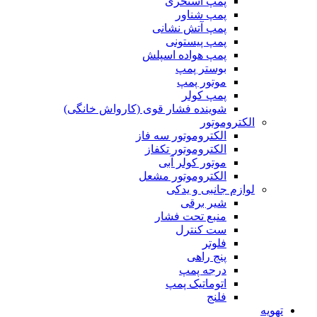
پمپ استخری
پمپ شناور
پمپ آتش نشانی
پمپ پیستونی
پمپ هواده اسپلش
بوستر پمپ
موتور پمپ
پمپ کولر
شوینده فشار قوی (کارواش خانگی)
الکتروموتور
الکتروموتور سه فاز
الکتروموتور تکفاز
موتور کولر آبی
الکتروموتور مشعل
لوازم جانبی و یدکی
شیر برقی
منبع تحت فشار
ست کنترل
فلوتر
پنج راهی
درجه پمپ
اتوماتیک پمپ
فلنج
تهویه