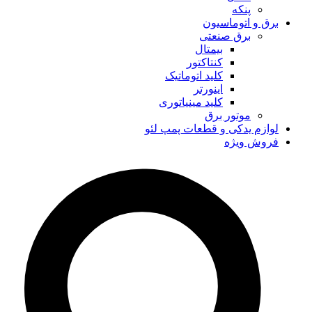
پنکه
برق و اتوماسیون
برق صنعتی
بیمتال
کنتاکتور
کلید اتوماتیک
اینورتر
کلید مینیاتوری
موتور برق
لوازم یدکی و قطعات پمپ لئو
فروش ویژه