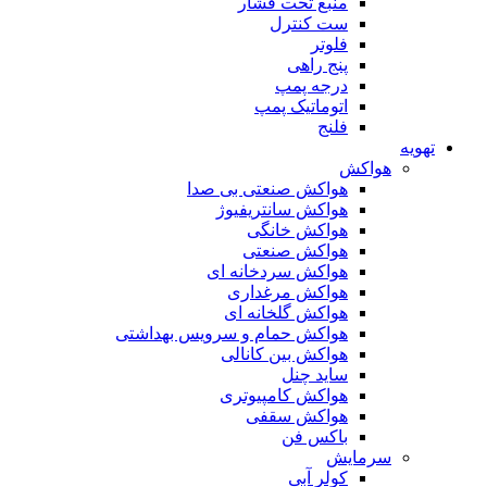
منبع تحت فشار
ست کنترل
فلوتر
پنج راهی
درجه پمپ
اتوماتیک پمپ
فلنج
تهویه
هواکش
هواکش صنعتی بی صدا
هواکش سانتریفیوژ
هواکش خانگی
هواکش صنعتی
هواکش سردخانه ای
هواکش مرغداری
هواکش گلخانه ای
هواکش حمام و سرویس بهداشتی
هواکش بین کانالی
ساید چنل
هواکش کامپیوتری
هواکش سقفی
باکس فن
سرمایش
کولر آبی