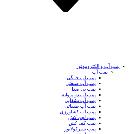
پمپ آب و الکتروموتور
پمپ آب
پمپ آب خانگی
پمپ آب صنعتی
پمپ بی صدا
پمپ آب دو پروانه
پمپ آب بشقابی
پمپ آب طبقاتی
پمپ آب کشاورزی
پمپ لجن کش
پمپ کف کش
پمپ سیرکولاتور