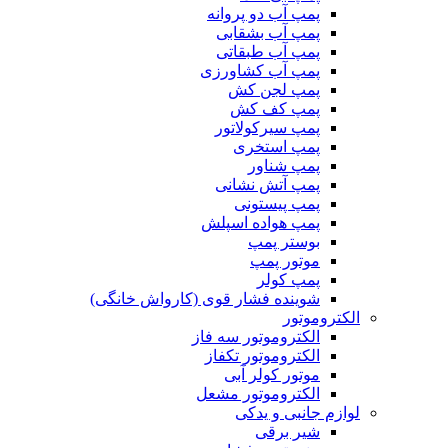
پمپ آب دو پروانه
پمپ آب بشقابی
پمپ آب طبقاتی
پمپ آب کشاورزی
پمپ لجن کش
پمپ کف کش
پمپ سیرکولاتور
پمپ استخری
پمپ شناور
پمپ آتش نشانی
پمپ پیستونی
پمپ هواده اسپلش
بوستر پمپ
موتور پمپ
پمپ کولر
شوینده فشار قوی (کارواش خانگی)
الکتروموتور
الکتروموتور سه فاز
الکتروموتور تکفاز
موتور کولر آبی
الکتروموتور مشعل
لوازم جانبی و یدکی
شیر برقی