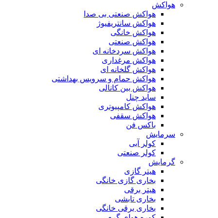
هواکش
هواکش صنعتی بی صدا
هواکش سانتریفیوژ
هواکش خانگی
هواکش صنعتی
هواکش سردخانه ای
هواکش مرغداری
هواکش گلخانه ای
هواکش حمام و سرویس بهداشتی
هواکش بین کانالی
ساید چنل
هواکش کامپیوتری
هواکش سقفی
باکس فن
سرمایش
کولر آبی
کولر صنعتی
گرمایش
هیتر گازی
بخاری گازی خانگی
هیتر برقی
بخاری تابشی
بخاری برقی خانگی
کوره هوای گرم