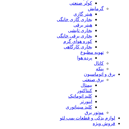
کولر صنعتی
گرمایش
هیتر گازی
بخاری گازی خانگی
هیتر برقی
بخاری تابشی
بخاری برقی خانگی
کوره هوای گرم
بخاری کارگاهی
تهویه مطبوع
پرده هوا
کانال
پنکه
برق و اتوماسیون
برق صنعتی
بیمتال
کنتاکتور
کلید اتوماتیک
اینورتر
کلید مینیاتوری
موتور برق
لوازم یدکی و قطعات پمپ لئو
فروش ویژه