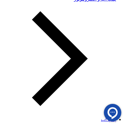
پمپ آب