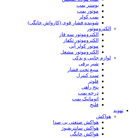
بوستر پمپ
موتور پمپ
پمپ کولر
شوینده فشار قوی (کارواش خانگی)
الکتروموتور
الکتروموتور سه فاز
الکتروموتور تکفاز
موتور کولر آبی
الکتروموتور مشعل
لوازم جانبی و یدکی
شیر برقی
منبع تحت فشار
ست کنترل
فلوتر
پنج راهی
درجه پمپ
اتوماتیک پمپ
فلنج
تهویه
هواکش
هواکش صنعتی بی صدا
هواکش سانتریفیوژ
هواکش خانگی