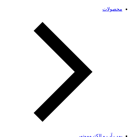
محصولات
پمپ آب و الکتروموتور