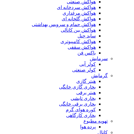
هواکش صنعتی
هواکش سردخانه ای
هواکش مرغداری
هواکش گلخانه ای
هواکش حمام و سرویس بهداشتی
هواکش بین کانالی
ساید چنل
هواکش کامپیوتری
هواکش سقفی
باکس فن
سرمایش
کولر آبی
کولر صنعتی
گرمایش
هیتر گازی
بخاری گازی خانگی
هیتر برقی
بخاری تابشی
بخاری برقی خانگی
کوره هوای گرم
بخاری کارگاهی
تهویه مطبوع
پرده هوا
کانال