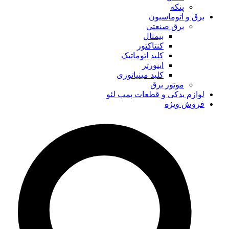
پنکه
برق و اتوماسیون
برق صنعتی
بیمتال
کنتاکتور
کلید اتوماتیک
اینورتر
کلید مینیاتوری
موتور برق
لوازم یدکی و قطعات پمپ لئو
فروش ویژه