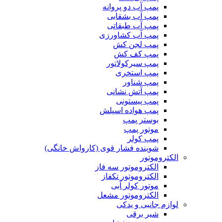
پمپ آب دو پروانه
پمپ آب بشقابی
پمپ آب طبقاتی
پمپ آب کشاورزی
پمپ لجن کش
پمپ کف کش
پمپ سیرکولاتور
پمپ استخری
پمپ شناور
پمپ آتش نشانی
پمپ پیستونی
پمپ هواده اسپلش
بوستر پمپ
موتور پمپ
پمپ کولر
شوینده فشار قوی (کارواش خانگی)
الکتروموتور
الکتروموتور سه فاز
الکتروموتور تکفاز
موتور کولر آبی
الکتروموتور مشعل
لوازم جانبی و یدکی
شیر برقی