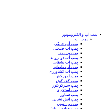
پمپ آب و الکتروموتور
پمپ آب
پمپ آب خانگی
پمپ آب صنعتی
پمپ بی صدا
پمپ آب دو پروانه
پمپ آب بشقابی
پمپ آب طبقاتی
پمپ آب کشاورزی
پمپ لجن کش
پمپ کف کش
پمپ سیرکولاتور
پمپ استخری
پمپ شناور
پمپ آتش نشانی
پمپ پیستونی
پمپ هواده اسپلش