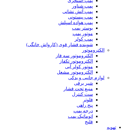
پمپ استخری
پمپ شناور
پمپ آتش نشانی
پمپ پیستونی
پمپ هواده اسپلش
بوستر پمپ
موتور پمپ
پمپ کولر
شوینده فشار قوی (کارواش خانگی)
الکتروموتور
الکتروموتور سه فاز
الکتروموتور تکفاز
موتور کولر آبی
الکتروموتور مشعل
لوازم جانبی و یدکی
شیر برقی
منبع تحت فشار
ست کنترل
فلوتر
پنج راهی
درجه پمپ
اتوماتیک پمپ
فلنج
تهویه