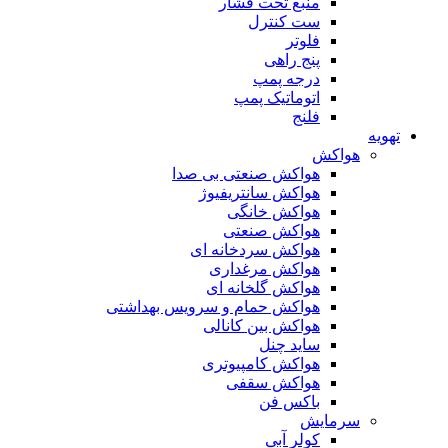
منبع تحت فشار
ست کنترل
فلوتر
پنج راهی
درجه پمپ
اتوماتیک پمپ
فلنج
تهویه
هواکش
هواکش صنعتی بی صدا
هواکش سانتریفیوژ
هواکش خانگی
هواکش صنعتی
هواکش سردخانه ای
هواکش مرغداری
هواکش گلخانه ای
هواکش حمام و سرویس بهداشتی
هواکش بین کانالی
ساید چنل
هواکش کامپیوتری
هواکش سقفی
باکس فن
سرمایش
کولر آبی