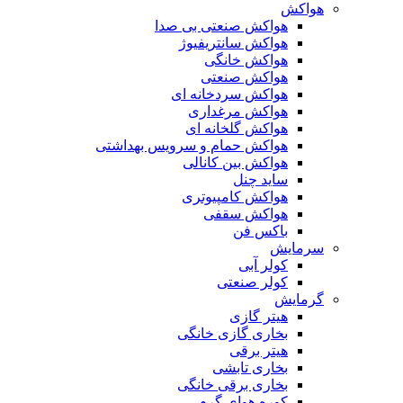
هواکش
هواکش صنعتی بی صدا
هواکش سانتریفیوژ
هواکش خانگی
هواکش صنعتی
هواکش سردخانه ای
هواکش مرغداری
هواکش گلخانه ای
هواکش حمام و سرویس بهداشتی
هواکش بین کانالی
ساید چنل
هواکش کامپیوتری
هواکش سقفی
باکس فن
سرمایش
کولر آبی
کولر صنعتی
گرمایش
هیتر گازی
بخاری گازی خانگی
هیتر برقی
بخاری تابشی
بخاری برقی خانگی
کوره هوای گرم