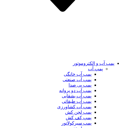
پمپ آب و الکتروموتور
پمپ آب
پمپ آب خانگی
پمپ آب صنعتی
پمپ بی صدا
پمپ آب دو پروانه
پمپ آب بشقابی
پمپ آب طبقاتی
پمپ آب کشاورزی
پمپ لجن کش
پمپ کف کش
پمپ سیرکولاتور