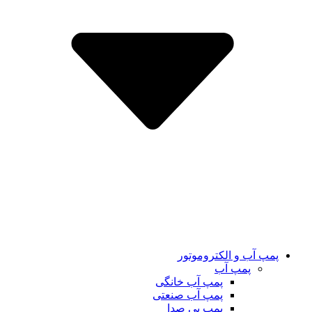
پمپ آب و الکتروموتور
پمپ آب
پمپ آب خانگی
پمپ آب صنعتی
پمپ بی صدا