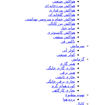
هواکش صنعتی
هواکش سردخانه ای
هواکش مرغداری
هواکش گلخانه ای
هواکش حمام و سرویس بهداشتی
هواکش بین کانالی
ساید چنل
هواکش کامپیوتری
هواکش سقفی
باکس فن
سرمایش
کولر آبی
کولر صنعتی
گرمایش
هیتر گازی
بخاری گازی خانگی
هیتر برقی
بخاری تابشی
بخاری برقی خانگی
کوره هوای گرم
بخاری کارگاهی
تهویه مطبوع
پرده هوا
کانال