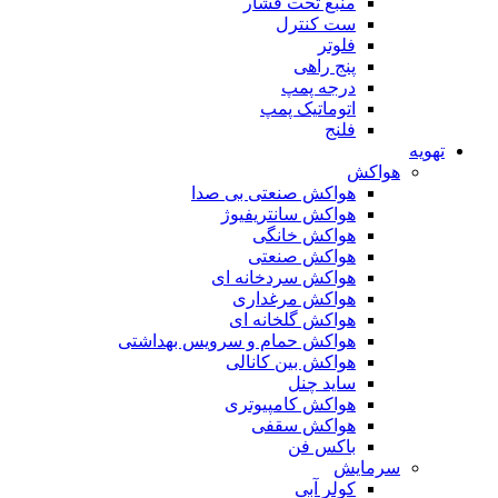
منبع تحت فشار
ست کنترل
فلوتر
پنج راهی
درجه پمپ
اتوماتیک پمپ
فلنج
تهویه
هواکش
هواکش صنعتی بی صدا
هواکش سانتریفیوژ
هواکش خانگی
هواکش صنعتی
هواکش سردخانه ای
هواکش مرغداری
هواکش گلخانه ای
هواکش حمام و سرویس بهداشتی
هواکش بین کانالی
ساید چنل
هواکش کامپیوتری
هواکش سقفی
باکس فن
سرمایش
کولر آبی