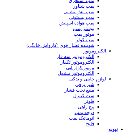
پمپ استخری
پمپ شناور
پمپ آتش نشانی
پمپ پیستونی
پمپ هواده اسپلش
بوستر پمپ
موتور پمپ
پمپ کولر
شوینده فشار قوی (کارواش خانگی)
الکتروموتور
الکتروموتور سه فاز
الکتروموتور تکفاز
موتور کولر آبی
الکتروموتور مشعل
لوازم جانبی و یدکی
شیر برقی
منبع تحت فشار
ست کنترل
فلوتر
پنج راهی
درجه پمپ
اتوماتیک پمپ
فلنج
تهویه