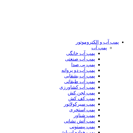
پمپ آب و الکتروموتور
پمپ آب
پمپ آب خانگی
پمپ آب صنعتی
پمپ بی صدا
پمپ آب دو پروانه
پمپ آب بشقابی
پمپ آب طبقاتی
پمپ آب کشاورزی
پمپ لجن کش
پمپ کف کش
پمپ سیرکولاتور
پمپ استخری
پمپ شناور
پمپ آتش نشانی
پمپ پیستونی
پمپ هواده اسپلش