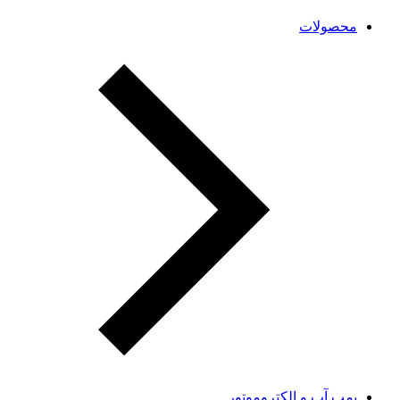
محصولات
پمپ آب و الکتروموتور