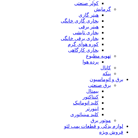
کولر صنعتی
گرمایش
هیتر گازی
بخاری گازی خانگی
هیتر برقی
بخاری تابشی
بخاری برقی خانگی
کوره هوای گرم
بخاری کارگاهی
تهویه مطبوع
پرده هوا
کانال
پنکه
برق و اتوماسیون
برق صنعتی
بیمتال
کنتاکتور
کلید اتوماتیک
اینورتر
کلید مینیاتوری
موتور برق
لوازم یدکی و قطعات پمپ لئو
فروش ویژه