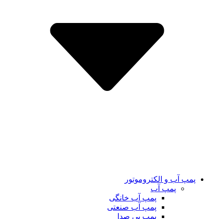
پمپ آب و الکتروموتور
پمپ آب
پمپ آب خانگی
پمپ آب صنعتی
پمپ بی صدا