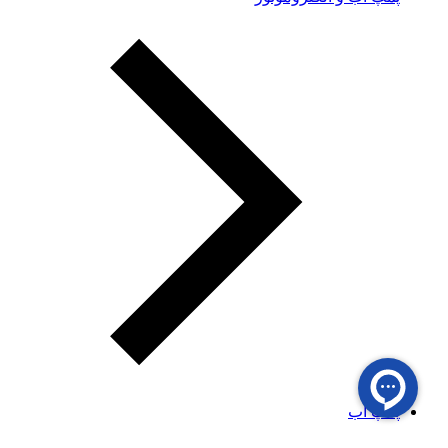
پمپ آب