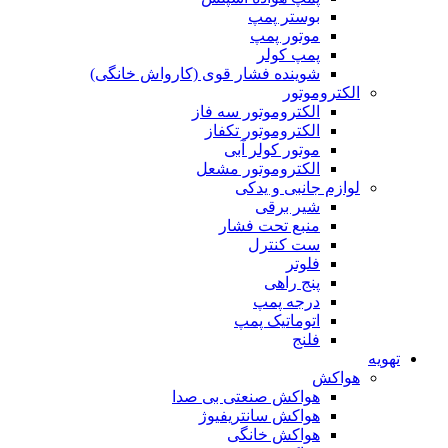
بوستر پمپ
موتور پمپ
پمپ کولر
شوینده فشار قوی (کارواش خانگی)
الکتروموتور
الکتروموتور سه فاز
الکتروموتور تکفاز
موتور کولر آبی
الکتروموتور مشعل
لوازم جانبی و یدکی
شیر برقی
منبع تحت فشار
ست کنترل
فلوتر
پنج راهی
درجه پمپ
اتوماتیک پمپ
فلنج
تهویه
هواکش
هواکش صنعتی بی صدا
هواکش سانتریفیوژ
هواکش خانگی