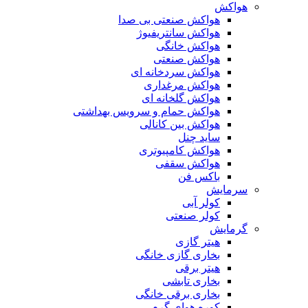
هواکش
هواکش صنعتی بی صدا
هواکش سانتریفیوژ
هواکش خانگی
هواکش صنعتی
هواکش سردخانه ای
هواکش مرغداری
هواکش گلخانه ای
هواکش حمام و سرویس بهداشتی
هواکش بین کانالی
ساید چنل
هواکش کامپیوتری
هواکش سقفی
باکس فن
سرمایش
کولر آبی
کولر صنعتی
گرمایش
هیتر گازی
بخاری گازی خانگی
هیتر برقی
بخاری تابشی
بخاری برقی خانگی
کوره هوای گرم