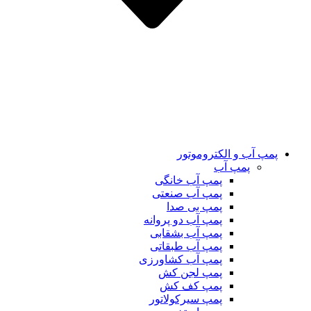
پمپ آب و الکتروموتور
پمپ آب
پمپ آب خانگی
پمپ آب صنعتی
پمپ بی صدا
پمپ آب دو پروانه
پمپ آب بشقابی
پمپ آب طبقاتی
پمپ آب کشاورزی
پمپ لجن کش
پمپ کف کش
پمپ سیرکولاتور