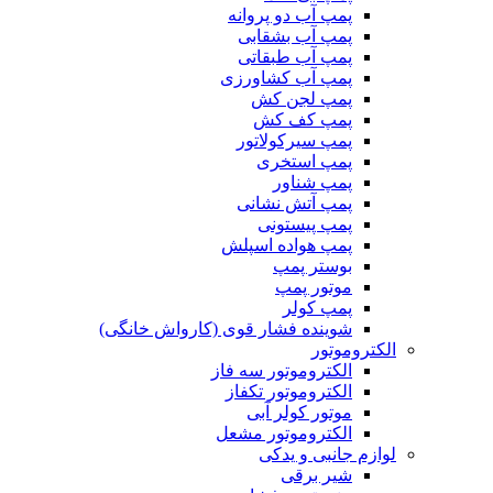
پمپ آب دو پروانه
پمپ آب بشقابی
پمپ آب طبقاتی
پمپ آب کشاورزی
پمپ لجن کش
پمپ کف کش
پمپ سیرکولاتور
پمپ استخری
پمپ شناور
پمپ آتش نشانی
پمپ پیستونی
پمپ هواده اسپلش
بوستر پمپ
موتور پمپ
پمپ کولر
شوینده فشار قوی (کارواش خانگی)
الکتروموتور
الکتروموتور سه فاز
الکتروموتور تکفاز
موتور کولر آبی
الکتروموتور مشعل
لوازم جانبی و یدکی
شیر برقی