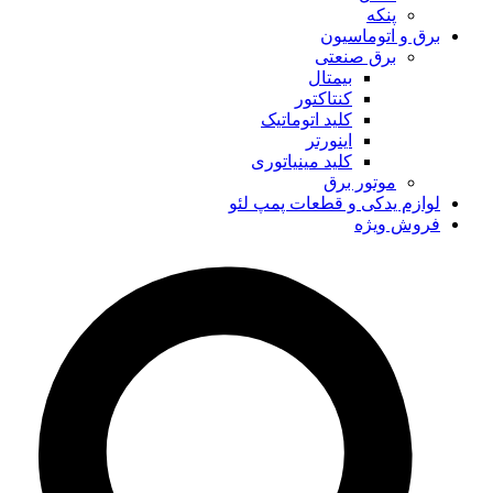
پنکه
برق و اتوماسیون
برق صنعتی
بیمتال
کنتاکتور
کلید اتوماتیک
اینورتر
کلید مینیاتوری
موتور برق
لوازم یدکی و قطعات پمپ لئو
فروش ویژه