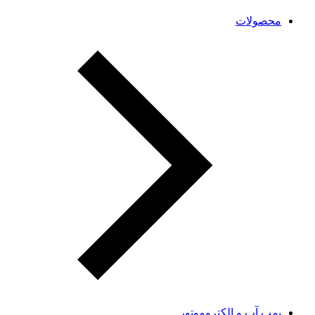
محصولات
پمپ آب و الکتروموتور