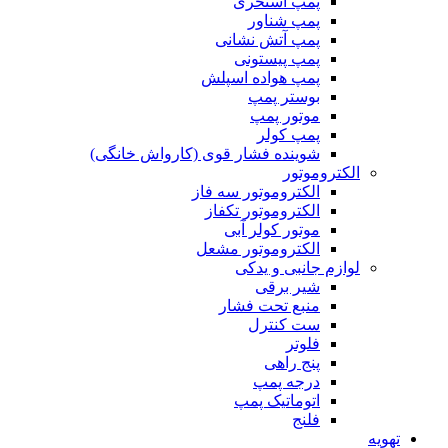
پمپ استخری
پمپ شناور
پمپ آتش نشانی
پمپ پیستونی
پمپ هواده اسپلش
بوستر پمپ
موتور پمپ
پمپ کولر
شوینده فشار قوی (کارواش خانگی)
الکتروموتور
الکتروموتور سه فاز
الکتروموتور تکفاز
موتور کولر آبی
الکتروموتور مشعل
لوازم جانبی و یدکی
شیر برقی
منبع تحت فشار
ست کنترل
فلوتر
پنج راهی
درجه پمپ
اتوماتیک پمپ
فلنج
تهویه