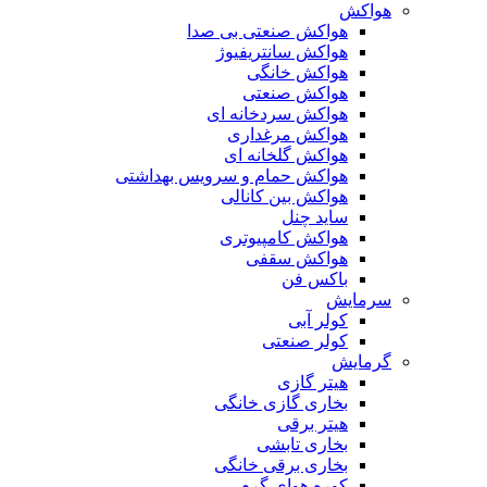
هواکش
هواکش صنعتی بی صدا
هواکش سانتریفیوژ
هواکش خانگی
هواکش صنعتی
هواکش سردخانه ای
هواکش مرغداری
هواکش گلخانه ای
هواکش حمام و سرویس بهداشتی
هواکش بین کانالی
ساید چنل
هواکش کامپیوتری
هواکش سقفی
باکس فن
سرمایش
کولر آبی
کولر صنعتی
گرمایش
هیتر گازی
بخاری گازی خانگی
هیتر برقی
بخاری تابشی
بخاری برقی خانگی
کوره هوای گرم