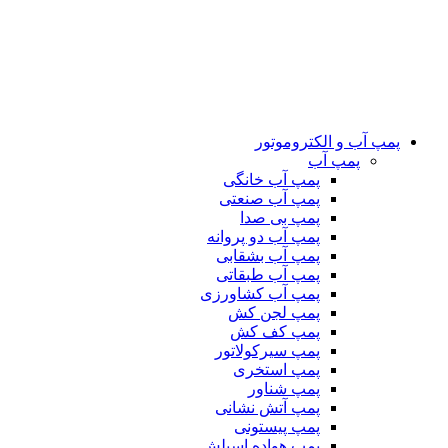
پمپ آب و الکتروموتور
پمپ آب
پمپ آب خانگی
پمپ آب صنعتی
پمپ بی صدا
پمپ آب دو پروانه
پمپ آب بشقابی
پمپ آب طبقاتی
پمپ آب کشاورزی
پمپ لجن کش
پمپ کف کش
پمپ سیرکولاتور
پمپ استخری
پمپ شناور
پمپ آتش نشانی
پمپ پیستونی
پمپ هواده اسپلش