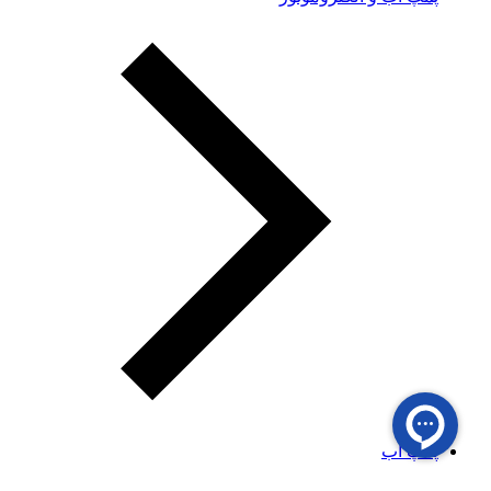
پمپ آب