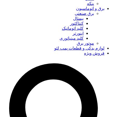
پنکه
برق و اتوماسیون
برق صنعتی
بیمتال
کنتاکتور
کلید اتوماتیک
اینورتر
کلید مینیاتوری
موتور برق
لوازم یدکی و قطعات پمپ لئو
فروش ویژه