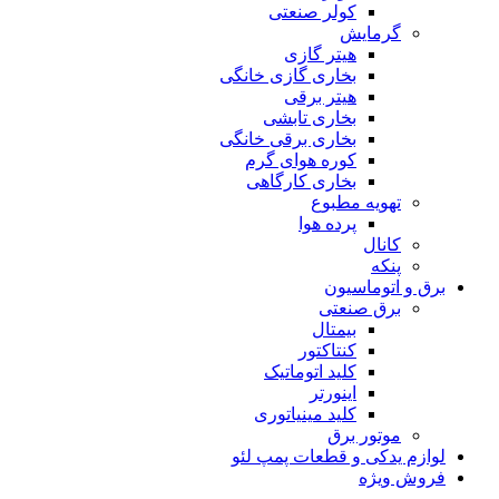
کولر صنعتی
گرمایش
هیتر گازی
بخاری گازی خانگی
هیتر برقی
بخاری تابشی
بخاری برقی خانگی
کوره هوای گرم
بخاری کارگاهی
تهویه مطبوع
پرده هوا
کانال
پنکه
برق و اتوماسیون
برق صنعتی
بیمتال
کنتاکتور
کلید اتوماتیک
اینورتر
کلید مینیاتوری
موتور برق
لوازم یدکی و قطعات پمپ لئو
فروش ویژه