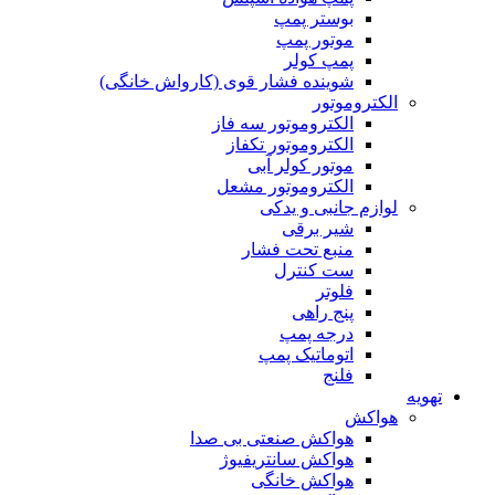
بوستر پمپ
موتور پمپ
پمپ کولر
شوینده فشار قوی (کارواش خانگی)
الکتروموتور
الکتروموتور سه فاز
الکتروموتور تکفاز
موتور کولر آبی
الکتروموتور مشعل
لوازم جانبی و یدکی
شیر برقی
منبع تحت فشار
ست کنترل
فلوتر
پنج راهی
درجه پمپ
اتوماتیک پمپ
فلنج
تهویه
هواکش
هواکش صنعتی بی صدا
هواکش سانتریفیوژ
هواکش خانگی