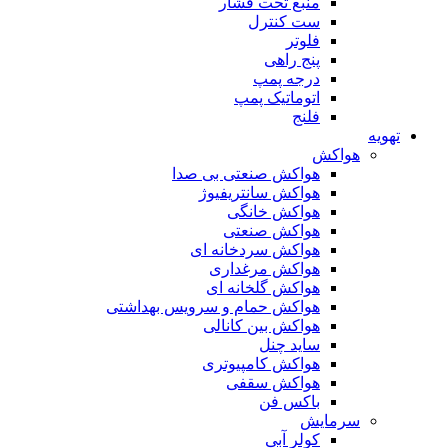
منبع تحت فشار
ست کنترل
فلوتر
پنج راهی
درجه پمپ
اتوماتیک پمپ
فلنج
تهویه
هواکش
هواکش صنعتی بی صدا
هواکش سانتریفیوژ
هواکش خانگی
هواکش صنعتی
هواکش سردخانه ای
هواکش مرغداری
هواکش گلخانه ای
هواکش حمام و سرویس بهداشتی
هواکش بین کانالی
ساید چنل
هواکش کامپیوتری
هواکش سقفی
باکس فن
سرمایش
کولر آبی