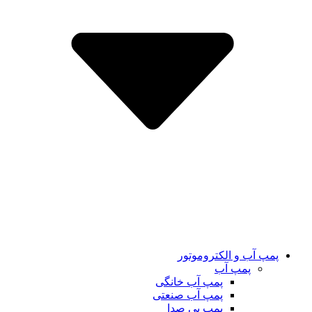
پمپ آب و الکتروموتور
پمپ آب
پمپ آب خانگی
پمپ آب صنعتی
پمپ بی صدا