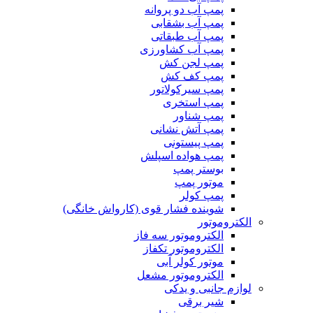
پمپ آب دو پروانه
پمپ آب بشقابی
پمپ آب طبقاتی
پمپ آب کشاورزی
پمپ لجن کش
پمپ کف کش
پمپ سیرکولاتور
پمپ استخری
پمپ شناور
پمپ آتش نشانی
پمپ پیستونی
پمپ هواده اسپلش
بوستر پمپ
موتور پمپ
پمپ کولر
شوینده فشار قوی (کارواش خانگی)
الکتروموتور
الکتروموتور سه فاز
الکتروموتور تکفاز
موتور کولر آبی
الکتروموتور مشعل
لوازم جانبی و یدکی
شیر برقی