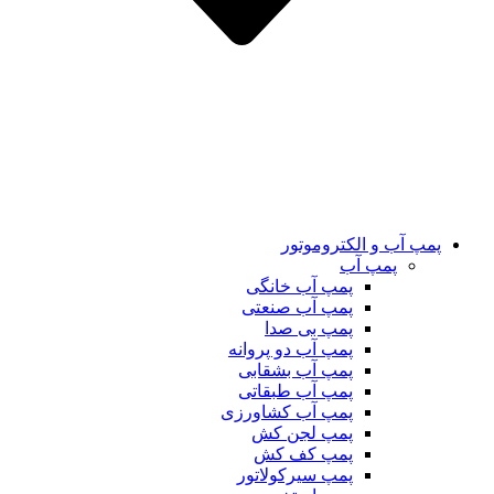
پمپ آب و الکتروموتور
پمپ آب
پمپ آب خانگی
پمپ آب صنعتی
پمپ بی صدا
پمپ آب دو پروانه
پمپ آب بشقابی
پمپ آب طبقاتی
پمپ آب کشاورزی
پمپ لجن کش
پمپ کف کش
پمپ سیرکولاتور