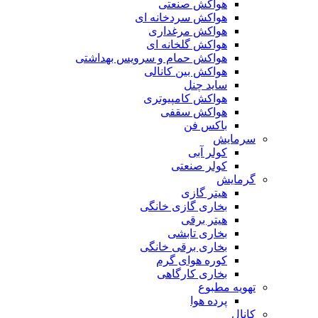
هواکش صنعتی
هواکش سردخانه ای
هواکش مرغداری
هواکش گلخانه ای
هواکش حمام و سرویس بهداشتی
هواکش بین کانالی
ساید چنل
هواکش کامپیوتری
هواکش سقفی
باکس فن
سرمایش
کولر آبی
کولر صنعتی
گرمایش
هیتر گازی
بخاری گازی خانگی
هیتر برقی
بخاری تابشی
بخاری برقی خانگی
کوره هوای گرم
بخاری کارگاهی
تهویه مطبوع
پرده هوا
کانال