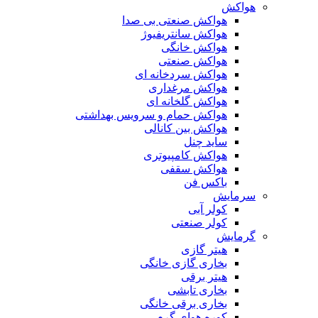
هواکش
هواکش صنعتی بی صدا
هواکش سانتریفیوژ
هواکش خانگی
هواکش صنعتی
هواکش سردخانه ای
هواکش مرغداری
هواکش گلخانه ای
هواکش حمام و سرویس بهداشتی
هواکش بین کانالی
ساید چنل
هواکش کامپیوتری
هواکش سقفی
باکس فن
سرمایش
کولر آبی
کولر صنعتی
گرمایش
هیتر گازی
بخاری گازی خانگی
هیتر برقی
بخاری تابشی
بخاری برقی خانگی
کوره هوای گرم