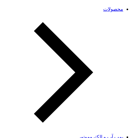
محصولات
پمپ آب و الکتروموتور