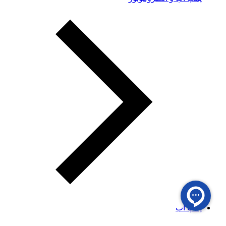
پمپ آب