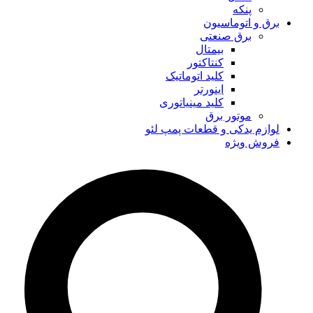
پنکه
برق و اتوماسیون
برق صنعتی
بیمتال
کنتاکتور
کلید اتوماتیک
اینورتر
کلید مینیاتوری
موتور برق
لوازم یدکی و قطعات پمپ لئو
فروش ویژه