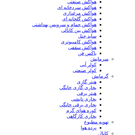
هواکش صنعتی
هواکش سردخانه ای
هواکش مرغداری
هواکش گلخانه ای
هواکش حمام و سرویس بهداشتی
هواکش بین کانالی
ساید چنل
هواکش کامپیوتری
هواکش سقفی
باکس فن
سرمایش
کولر آبی
کولر صنعتی
گرمایش
هیتر گازی
بخاری گازی خانگی
هیتر برقی
بخاری تابشی
بخاری برقی خانگی
کوره هوای گرم
بخاری کارگاهی
تهویه مطبوع
پرده هوا
کانال