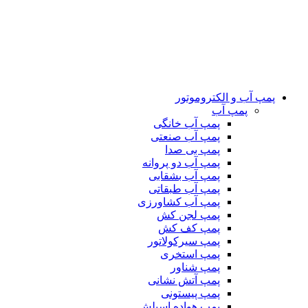
پمپ آب و الکتروموتور
پمپ آب
پمپ آب خانگی
پمپ آب صنعتی
پمپ بی صدا
پمپ آب دو پروانه
پمپ آب بشقابی
پمپ آب طبقاتی
پمپ آب کشاورزی
پمپ لجن کش
پمپ کف کش
پمپ سیرکولاتور
پمپ استخری
پمپ شناور
پمپ آتش نشانی
پمپ پیستونی
پمپ هواده اسپلش