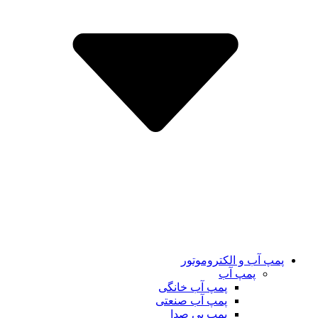
پمپ آب و الکتروموتور
پمپ آب
پمپ آب خانگی
پمپ آب صنعتی
پمپ بی صدا