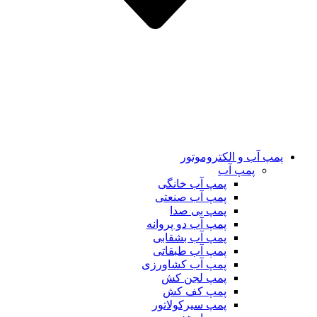
پمپ آب و الکتروموتور
پمپ آب
پمپ آب خانگی
پمپ آب صنعتی
پمپ بی صدا
پمپ آب دو پروانه
پمپ آب بشقابی
پمپ آب طبقاتی
پمپ آب کشاورزی
پمپ لجن کش
پمپ کف کش
پمپ سیرکولاتور