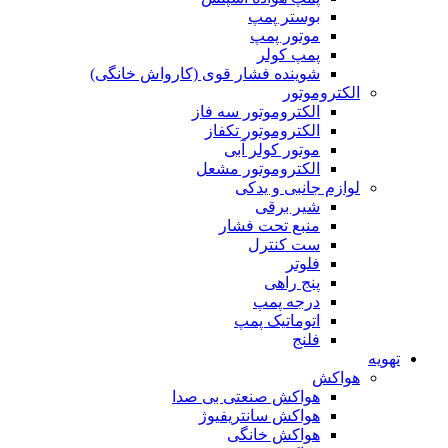
بوستر پمپ
موتور پمپ
پمپ کولر
شوینده فشار قوی (کارواش خانگی)
الکتروموتور
الکتروموتور سه فاز
الکتروموتور تکفاز
موتور کولر آبی
الکتروموتور مشعل
لوازم جانبی و یدکی
شیر برقی
منبع تحت فشار
ست کنترل
فلوتر
پنج راهی
درجه پمپ
اتوماتیک پمپ
فلنج
تهویه
هواکش
هواکش صنعتی بی صدا
هواکش سانتریفیوژ
هواکش خانگی