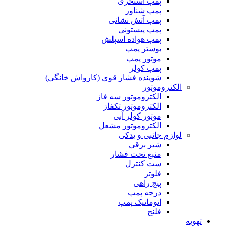
پمپ استخری
پمپ شناور
پمپ آتش نشانی
پمپ پیستونی
پمپ هواده اسپلش
بوستر پمپ
موتور پمپ
پمپ کولر
شوینده فشار قوی (کارواش خانگی)
الکتروموتور
الکتروموتور سه فاز
الکتروموتور تکفاز
موتور کولر آبی
الکتروموتور مشعل
لوازم جانبی و یدکی
شیر برقی
منبع تحت فشار
ست کنترل
فلوتر
پنج راهی
درجه پمپ
اتوماتیک پمپ
فلنج
تهویه