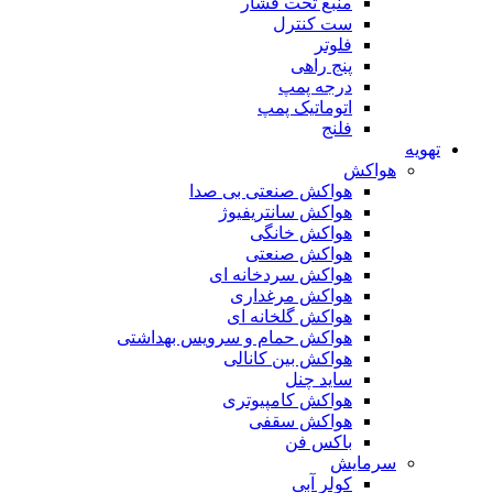
منبع تحت فشار
ست کنترل
فلوتر
پنج راهی
درجه پمپ
اتوماتیک پمپ
فلنج
تهویه
هواکش
هواکش صنعتی بی صدا
هواکش سانتریفیوژ
هواکش خانگی
هواکش صنعتی
هواکش سردخانه ای
هواکش مرغداری
هواکش گلخانه ای
هواکش حمام و سرویس بهداشتی
هواکش بین کانالی
ساید چنل
هواکش کامپیوتری
هواکش سقفی
باکس فن
سرمایش
کولر آبی