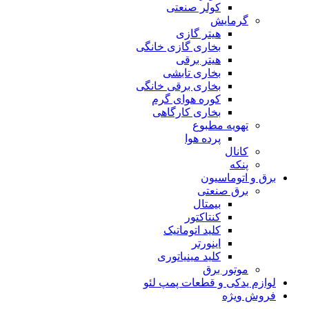
کولر صنعتی
گرمایش
هیتر گازی
بخاری گازی خانگی
هیتر برقی
بخاری تابشی
بخاری برقی خانگی
کوره هوای گرم
بخاری کارگاهی
تهویه مطبوع
پرده هوا
کانال
پنکه
برق و اتوماسیون
برق صنعتی
بیمتال
کنتاکتور
کلید اتوماتیک
اینورتر
کلید مینیاتوری
موتور برق
لوازم یدکی و قطعات پمپ لئو
فروش ویژه