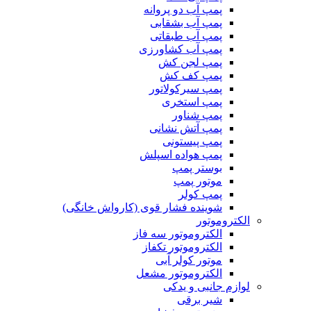
پمپ آب دو پروانه
پمپ آب بشقابی
پمپ آب طبقاتی
پمپ آب کشاورزی
پمپ لجن کش
پمپ کف کش
پمپ سیرکولاتور
پمپ استخری
پمپ شناور
پمپ آتش نشانی
پمپ پیستونی
پمپ هواده اسپلش
بوستر پمپ
موتور پمپ
پمپ کولر
شوینده فشار قوی (کارواش خانگی)
الکتروموتور
الکتروموتور سه فاز
الکتروموتور تکفاز
موتور کولر آبی
الکتروموتور مشعل
لوازم جانبی و یدکی
شیر برقی