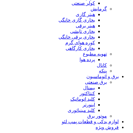
کولر صنعتی
گرمایش
هیتر گازی
بخاری گازی خانگی
هیتر برقی
بخاری تابشی
بخاری برقی خانگی
کوره هوای گرم
بخاری کارگاهی
تهویه مطبوع
پرده هوا
کانال
پنکه
برق و اتوماسیون
برق صنعتی
بیمتال
کنتاکتور
کلید اتوماتیک
اینورتر
کلید مینیاتوری
موتور برق
لوازم یدکی و قطعات پمپ لئو
فروش ویژه