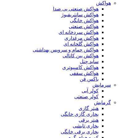
هواکش
هواکش صنعتی بی صدا
هواکش سانتریفیوژ
هواکش خانگی
هواکش صنعتی
هواکش سردخانه ای
هواکش مرغداری
هواکش گلخانه ای
هواکش حمام و سرویس بهداشتی
هواکش بین کانالی
ساید چنل
هواکش کامپیوتری
هواکش سقفی
باکس فن
سرمایش
کولر آبی
کولر صنعتی
گرمایش
هیتر گازی
بخاری گازی خانگی
هیتر برقی
بخاری تابشی
بخاری برقی خانگی
کوره هوای گرم