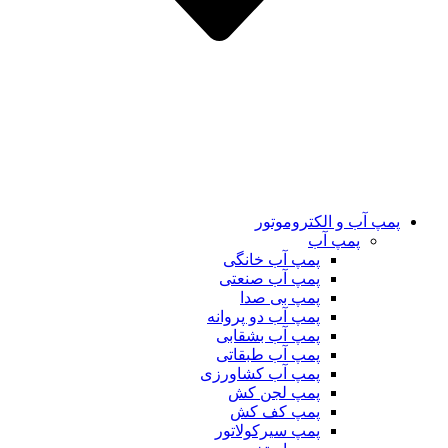
پمپ آب و الکتروموتور
پمپ آب
پمپ آب خانگی
پمپ آب صنعتی
پمپ بی صدا
پمپ آب دو پروانه
پمپ آب بشقابی
پمپ آب طبقاتی
پمپ آب کشاورزی
پمپ لجن کش
پمپ کف کش
پمپ سیرکولاتور