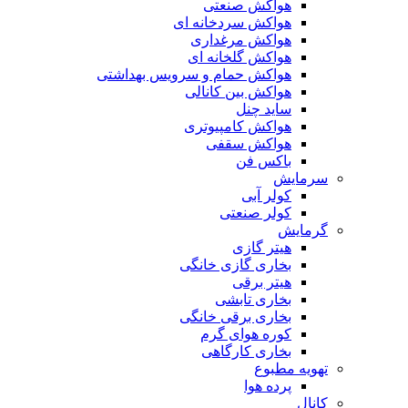
هواکش صنعتی
هواکش سردخانه ای
هواکش مرغداری
هواکش گلخانه ای
هواکش حمام و سرویس بهداشتی
هواکش بین کانالی
ساید چنل
هواکش کامپیوتری
هواکش سقفی
باکس فن
سرمایش
کولر آبی
کولر صنعتی
گرمایش
هیتر گازی
بخاری گازی خانگی
هیتر برقی
بخاری تابشی
بخاری برقی خانگی
کوره هوای گرم
بخاری کارگاهی
تهویه مطبوع
پرده هوا
کانال