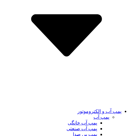
پمپ آب و الکتروموتور
پمپ آب
پمپ آب خانگی
پمپ آب صنعتی
پمپ بی صدا