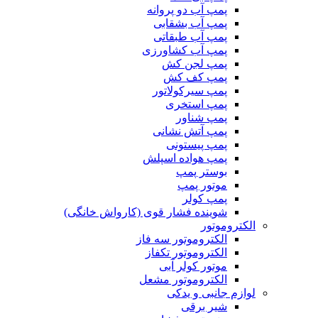
پمپ آب دو پروانه
پمپ آب بشقابی
پمپ آب طبقاتی
پمپ آب کشاورزی
پمپ لجن کش
پمپ کف کش
پمپ سیرکولاتور
پمپ استخری
پمپ شناور
پمپ آتش نشانی
پمپ پیستونی
پمپ هواده اسپلش
بوستر پمپ
موتور پمپ
پمپ کولر
شوینده فشار قوی (کارواش خانگی)
الکتروموتور
الکتروموتور سه فاز
الکتروموتور تکفاز
موتور کولر آبی
الکتروموتور مشعل
لوازم جانبی و یدکی
شیر برقی