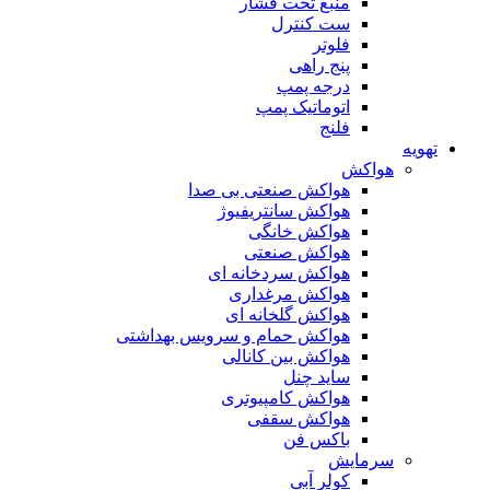
منبع تحت فشار
ست کنترل
فلوتر
پنج راهی
درجه پمپ
اتوماتیک پمپ
فلنج
تهویه
هواکش
هواکش صنعتی بی صدا
هواکش سانتریفیوژ
هواکش خانگی
هواکش صنعتی
هواکش سردخانه ای
هواکش مرغداری
هواکش گلخانه ای
هواکش حمام و سرویس بهداشتی
هواکش بین کانالی
ساید چنل
هواکش کامپیوتری
هواکش سقفی
باکس فن
سرمایش
کولر آبی