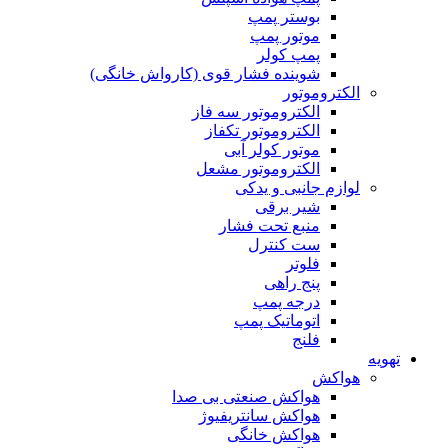
بوستر پمپ
موتور پمپ
پمپ کولر
شوینده فشار قوی (کارواش خانگی)
الکتروموتور
الکتروموتور سه فاز
الکتروموتور تکفاز
موتور کولر آبی
الکتروموتور مشعل
لوازم جانبی و یدکی
شیر برقی
منبع تحت فشار
ست کنترل
فلوتر
پنج راهی
درجه پمپ
اتوماتیک پمپ
فلنج
تهویه
هواکش
هواکش صنعتی بی صدا
هواکش سانتریفیوژ
هواکش خانگی