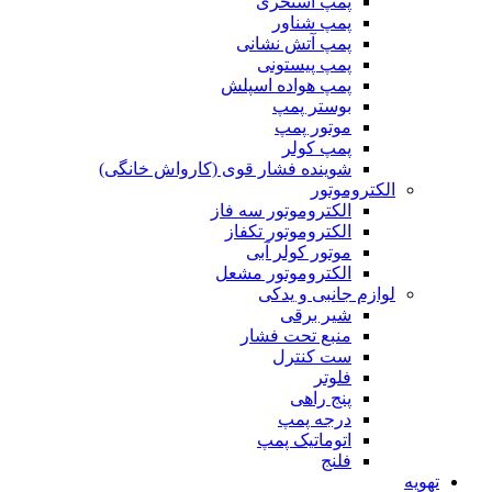
پمپ استخری
پمپ شناور
پمپ آتش نشانی
پمپ پیستونی
پمپ هواده اسپلش
بوستر پمپ
موتور پمپ
پمپ کولر
شوینده فشار قوی (کارواش خانگی)
الکتروموتور
الکتروموتور سه فاز
الکتروموتور تکفاز
موتور کولر آبی
الکتروموتور مشعل
لوازم جانبی و یدکی
شیر برقی
منبع تحت فشار
ست کنترل
فلوتر
پنج راهی
درجه پمپ
اتوماتیک پمپ
فلنج
تهویه