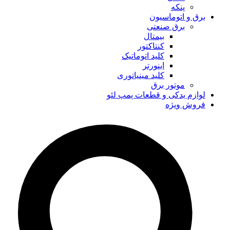
پنکه
برق و اتوماسیون
برق صنعتی
بیمتال
کنتاکتور
کلید اتوماتیک
اینورتر
کلید مینیاتوری
موتور برق
لوازم یدکی و قطعات پمپ لئو
فروش ویژه