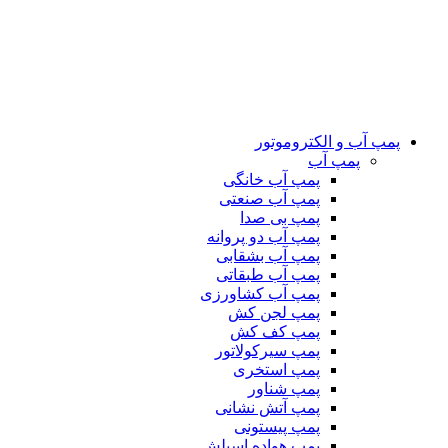
پمپ آب و الکتروموتور
پمپ آب
پمپ آب خانگی
پمپ آب صنعتی
پمپ بی صدا
پمپ آب دو پروانه
پمپ آب بشقابی
پمپ آب طبقاتی
پمپ آب کشاورزی
پمپ لجن کش
پمپ کف کش
پمپ سیرکولاتور
پمپ استخری
پمپ شناور
پمپ آتش نشانی
پمپ پیستونی
پمپ هواده اسپلش