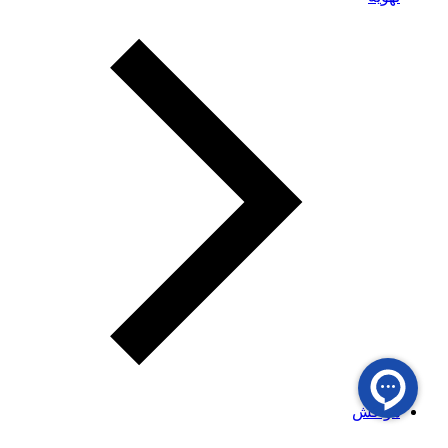
هواکش