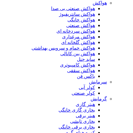
هواکش
هواکش صنعتی بی صدا
هواکش سانتریفیوژ
هواکش خانگی
هواکش صنعتی
هواکش سردخانه ای
هواکش مرغداری
هواکش گلخانه ای
هواکش حمام و سرویس بهداشتی
هواکش بین کانالی
ساید چنل
هواکش کامپیوتری
هواکش سقفی
باکس فن
سرمایش
کولر آبی
کولر صنعتی
گرمایش
هیتر گازی
بخاری گازی خانگی
هیتر برقی
بخاری تابشی
بخاری برقی خانگی
کوره هوای گرم