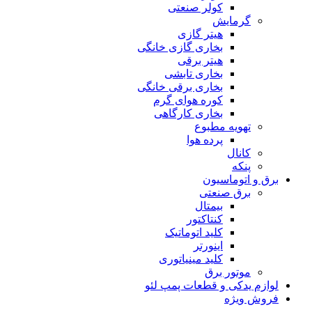
کولر صنعتی
گرمایش
هیتر گازی
بخاری گازی خانگی
هیتر برقی
بخاری تابشی
بخاری برقی خانگی
کوره هوای گرم
بخاری کارگاهی
تهویه مطبوع
پرده هوا
کانال
پنکه
برق و اتوماسیون
برق صنعتی
بیمتال
کنتاکتور
کلید اتوماتیک
اینورتر
کلید مینیاتوری
موتور برق
لوازم یدکی و قطعات پمپ لئو
فروش ویژه