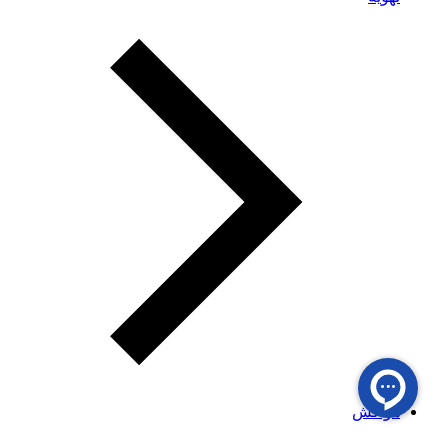
هواکش