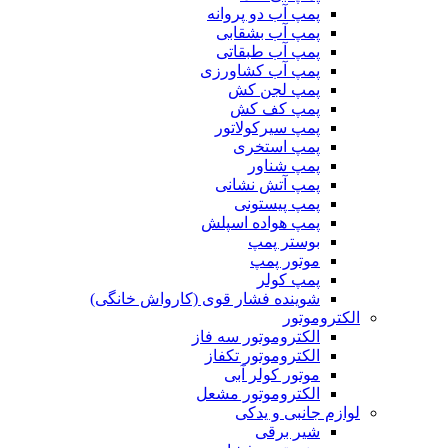
پمپ آب دو پروانه
پمپ آب بشقابی
پمپ آب طبقاتی
پمپ آب کشاورزی
پمپ لجن کش
پمپ کف کش
پمپ سیرکولاتور
پمپ استخری
پمپ شناور
پمپ آتش نشانی
پمپ پیستونی
پمپ هواده اسپلش
بوستر پمپ
موتور پمپ
پمپ کولر
شوینده فشار قوی (کارواش خانگی)
الکتروموتور
الکتروموتور سه فاز
الکتروموتور تکفاز
موتور کولر آبی
الکتروموتور مشعل
لوازم جانبی و یدکی
شیر برقی