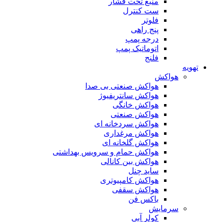
منبع تحت فشار
ست کنترل
فلوتر
پنج راهی
درجه پمپ
اتوماتیک پمپ
فلنج
تهویه
هواکش
هواکش صنعتی بی صدا
هواکش سانتریفیوژ
هواکش خانگی
هواکش صنعتی
هواکش سردخانه ای
هواکش مرغداری
هواکش گلخانه ای
هواکش حمام و سرویس بهداشتی
هواکش بین کانالی
ساید چنل
هواکش کامپیوتری
هواکش سقفی
باکس فن
سرمایش
کولر آبی