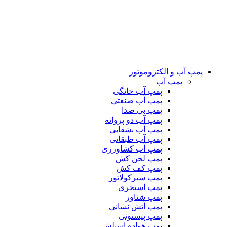
پمپ آب و الکتروموتور
پمپ آب
پمپ آب خانگی
پمپ آب صنعتی
پمپ بی صدا
پمپ آب دو پروانه
پمپ آب بشقابی
پمپ آب طبقاتی
پمپ آب کشاورزی
پمپ لجن کش
پمپ کف کش
پمپ سیرکولاتور
پمپ استخری
پمپ شناور
پمپ آتش نشانی
پمپ پیستونی
پمپ هواده اسپلش