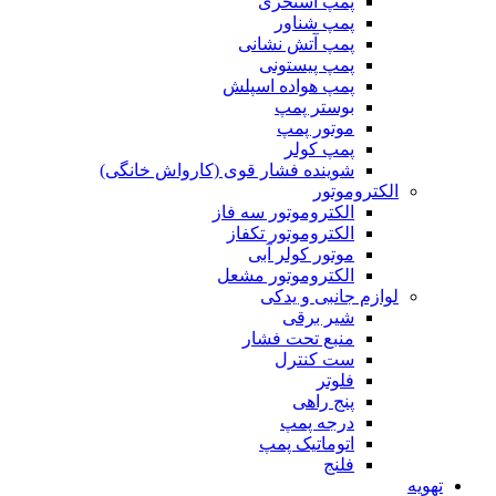
پمپ استخری
پمپ شناور
پمپ آتش نشانی
پمپ پیستونی
پمپ هواده اسپلش
بوستر پمپ
موتور پمپ
پمپ کولر
شوینده فشار قوی (کارواش خانگی)
الکتروموتور
الکتروموتور سه فاز
الکتروموتور تکفاز
موتور کولر آبی
الکتروموتور مشعل
لوازم جانبی و یدکی
شیر برقی
منبع تحت فشار
ست کنترل
فلوتر
پنج راهی
درجه پمپ
اتوماتیک پمپ
فلنج
تهویه