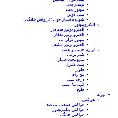
بوستر پمپ
موتور پمپ
پمپ کولر
شوینده فشار قوی (کارواش خانگی)
الکتروموتور
الکتروموتور سه فاز
الکتروموتور تکفاز
موتور کولر آبی
الکتروموتور مشعل
لوازم جانبی و یدکی
شیر برقی
منبع تحت فشار
ست کنترل
فلوتر
پنج راهی
درجه پمپ
اتوماتیک پمپ
فلنج
تهویه
هواکش
هواکش صنعتی بی صدا
هواکش سانتریفیوژ
هواکش خانگی