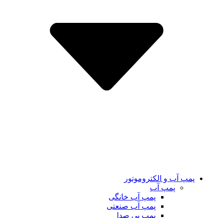
پمپ آب و الکتروموتور
پمپ آب
پمپ آب خانگی
پمپ آب صنعتی
پمپ بی صدا