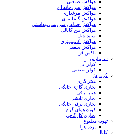
هواکش صنعتی
هواکش سردخانه ای
هواکش مرغداری
هواکش گلخانه ای
هواکش حمام و سرویس بهداشتی
هواکش بین کانالی
ساید چنل
هواکش کامپیوتری
هواکش سقفی
باکس فن
سرمایش
کولر آبی
کولر صنعتی
گرمایش
هیتر گازی
بخاری گازی خانگی
هیتر برقی
بخاری تابشی
بخاری برقی خانگی
کوره هوای گرم
بخاری کارگاهی
تهویه مطبوع
پرده هوا
کانال