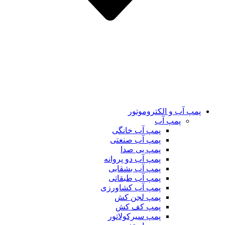
پمپ آب و الکتروموتور
پمپ آب
پمپ آب خانگی
پمپ آب صنعتی
پمپ بی صدا
پمپ آب دو پروانه
پمپ آب بشقابی
پمپ آب طبقاتی
پمپ آب کشاورزی
پمپ لجن کش
پمپ کف کش
پمپ سیرکولاتور