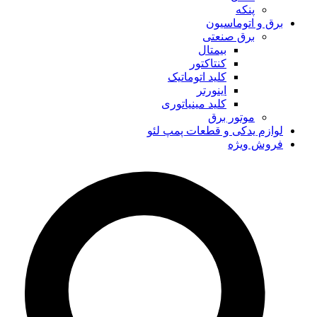
پنکه
برق و اتوماسیون
برق صنعتی
بیمتال
کنتاکتور
کلید اتوماتیک
اینورتر
کلید مینیاتوری
موتور برق
لوازم یدکی و قطعات پمپ لئو
فروش ویژه