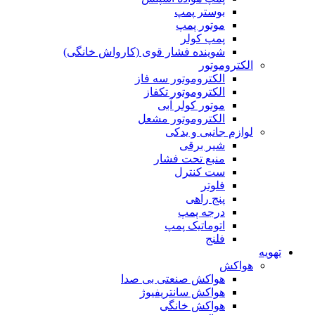
بوستر پمپ
موتور پمپ
پمپ کولر
شوینده فشار قوی (کارواش خانگی)
الکتروموتور
الکتروموتور سه فاز
الکتروموتور تکفاز
موتور کولر آبی
الکتروموتور مشعل
لوازم جانبی و یدکی
شیر برقی
منبع تحت فشار
ست کنترل
فلوتر
پنج راهی
درجه پمپ
اتوماتیک پمپ
فلنج
تهویه
هواکش
هواکش صنعتی بی صدا
هواکش سانتریفیوژ
هواکش خانگی