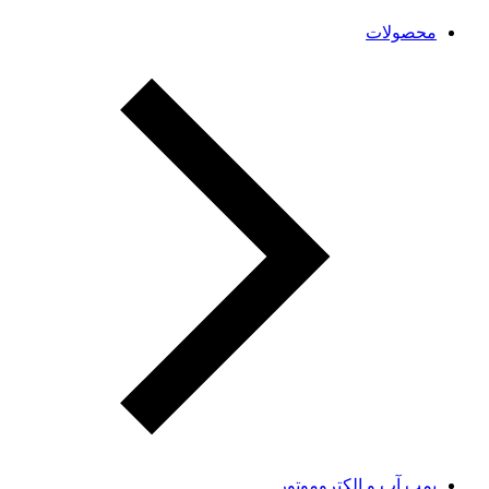
محصولات
پمپ آب و الکتروموتور