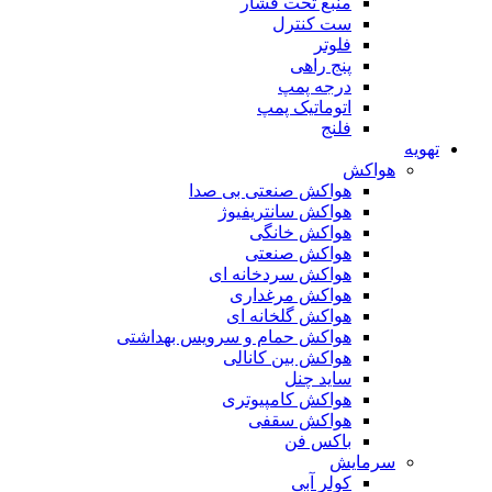
منبع تحت فشار
ست کنترل
فلوتر
پنج راهی
درجه پمپ
اتوماتیک پمپ
فلنج
تهویه
هواکش
هواکش صنعتی بی صدا
هواکش سانتریفیوژ
هواکش خانگی
هواکش صنعتی
هواکش سردخانه ای
هواکش مرغداری
هواکش گلخانه ای
هواکش حمام و سرویس بهداشتی
هواکش بین کانالی
ساید چنل
هواکش کامپیوتری
هواکش سقفی
باکس فن
سرمایش
کولر آبی