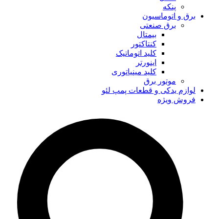
پنکه
برق و اتوماسیون
برق صنعتی
بیمتال
کنتاکتور
کلید اتوماتیک
اینورتر
کلید مینیاتوری
موتور برق
لوازم یدکی و قطعات پمپ لئو
فروش ویژه