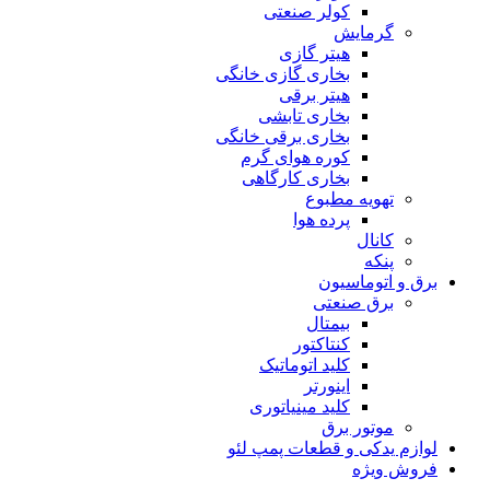
کولر صنعتی
گرمایش
هیتر گازی
بخاری گازی خانگی
هیتر برقی
بخاری تابشی
بخاری برقی خانگی
کوره هوای گرم
بخاری کارگاهی
تهویه مطبوع
پرده هوا
کانال
پنکه
برق و اتوماسیون
برق صنعتی
بیمتال
کنتاکتور
کلید اتوماتیک
اینورتر
کلید مینیاتوری
موتور برق
لوازم یدکی و قطعات پمپ لئو
فروش ویژه