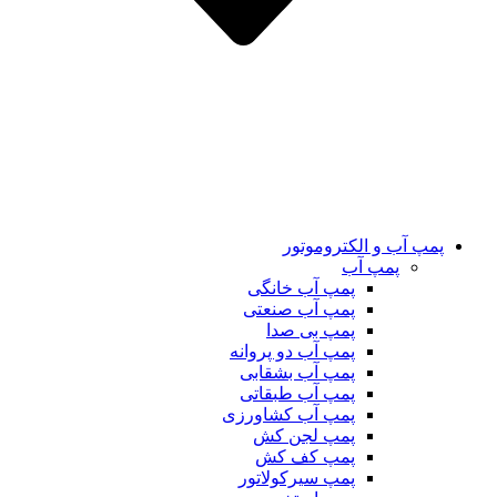
پمپ آب و الکتروموتور
پمپ آب
پمپ آب خانگی
پمپ آب صنعتی
پمپ بی صدا
پمپ آب دو پروانه
پمپ آب بشقابی
پمپ آب طبقاتی
پمپ آب کشاورزی
پمپ لجن کش
پمپ کف کش
پمپ سیرکولاتور