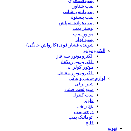
پمپ استخری
پمپ شناور
پمپ آتش نشانی
پمپ پیستونی
پمپ هواده اسپلش
بوستر پمپ
موتور پمپ
پمپ کولر
شوینده فشار قوی (کارواش خانگی)
الکتروموتور
الکتروموتور سه فاز
الکتروموتور تکفاز
موتور کولر آبی
الکتروموتور مشعل
لوازم جانبی و یدکی
شیر برقی
منبع تحت فشار
ست کنترل
فلوتر
پنج راهی
درجه پمپ
اتوماتیک پمپ
فلنج
تهویه