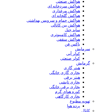
هواکش صنعتی
هواکش سردخانه ای
هواکش مرغداری
هواکش گلخانه ای
هواکش حمام و سرویس بهداشتی
هواکش بین کانالی
ساید چنل
هواکش کامپیوتری
هواکش سقفی
باکس فن
سرمایش
کولر آبی
کولر صنعتی
گرمایش
هیتر گازی
بخاری گازی خانگی
هیتر برقی
بخاری تابشی
بخاری برقی خانگی
کوره هوای گرم
بخاری کارگاهی
تهویه مطبوع
پرده هوا
کانال