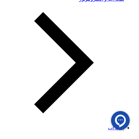
پمپ آب