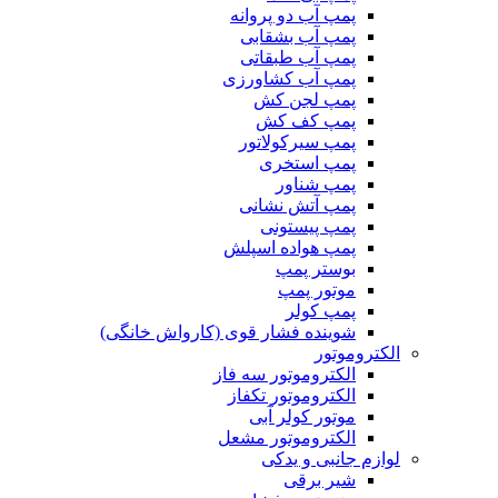
پمپ آب دو پروانه
پمپ آب بشقابی
پمپ آب طبقاتی
پمپ آب کشاورزی
پمپ لجن کش
پمپ کف کش
پمپ سیرکولاتور
پمپ استخری
پمپ شناور
پمپ آتش نشانی
پمپ پیستونی
پمپ هواده اسپلش
بوستر پمپ
موتور پمپ
پمپ کولر
شوینده فشار قوی (کارواش خانگی)
الکتروموتور
الکتروموتور سه فاز
الکتروموتور تکفاز
موتور کولر آبی
الکتروموتور مشعل
لوازم جانبی و یدکی
شیر برقی