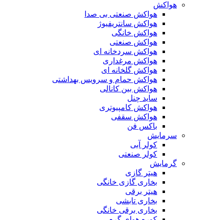
هواکش
هواکش صنعتی بی صدا
هواکش سانتریفیوژ
هواکش خانگی
هواکش صنعتی
هواکش سردخانه ای
هواکش مرغداری
هواکش گلخانه ای
هواکش حمام و سرویس بهداشتی
هواکش بین کانالی
ساید چنل
هواکش کامپیوتری
هواکش سقفی
باکس فن
سرمایش
کولر آبی
کولر صنعتی
گرمایش
هیتر گازی
بخاری گازی خانگی
هیتر برقی
بخاری تابشی
بخاری برقی خانگی
کوره هوای گرم