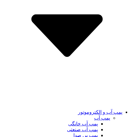
پمپ آب و الکتروموتور
پمپ آب
پمپ آب خانگی
پمپ آب صنعتی
پمپ بی صدا