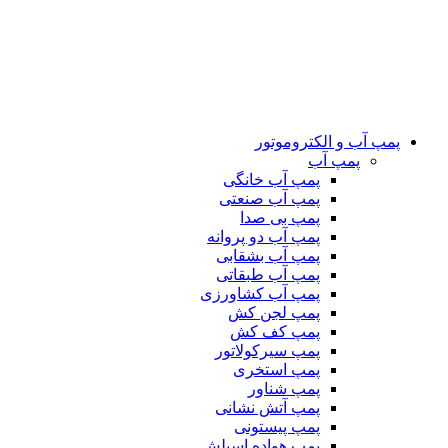
پمپ آب و الکتروموتور
پمپ آب
پمپ آب خانگی
پمپ آب صنعتی
پمپ بی صدا
پمپ آب دو پروانه
پمپ آب بشقابی
پمپ آب طبقاتی
پمپ آب کشاورزی
پمپ لجن کش
پمپ کف کش
پمپ سیرکولاتور
پمپ استخری
پمپ شناور
پمپ آتش نشانی
پمپ پیستونی
پمپ هواده اسپلش