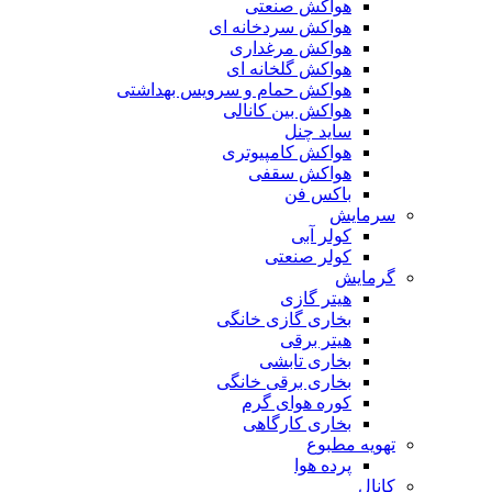
هواکش صنعتی
هواکش سردخانه ای
هواکش مرغداری
هواکش گلخانه ای
هواکش حمام و سرویس بهداشتی
هواکش بین کانالی
ساید چنل
هواکش کامپیوتری
هواکش سقفی
باکس فن
سرمایش
کولر آبی
کولر صنعتی
گرمایش
هیتر گازی
بخاری گازی خانگی
هیتر برقی
بخاری تابشی
بخاری برقی خانگی
کوره هوای گرم
بخاری کارگاهی
تهویه مطبوع
پرده هوا
کانال