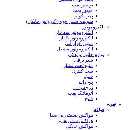
بوستر پمپ
موتور پمپ
پمپ کولر
شوینده فشار قوی (کارواش خانگی)
الکتروموتور
الکتروموتور سه فاز
الکتروموتور تکفاز
موتور کولر آبی
الکتروموتور مشعل
لوازم جانبی و یدکی
شیر برقی
منبع تحت فشار
ست کنترل
فلوتر
پنج راهی
درجه پمپ
اتوماتیک پمپ
فلنج
تهویه
هواکش
هواکش صنعتی بی صدا
هواکش سانتریفیوژ
هواکش خانگی