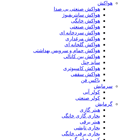
هواکش
هواکش صنعتی بی صدا
هواکش سانتریفیوژ
هواکش خانگی
هواکش صنعتی
هواکش سردخانه ای
هواکش مرغداری
هواکش گلخانه ای
هواکش حمام و سرویس بهداشتی
هواکش بین کانالی
ساید چنل
هواکش کامپیوتری
هواکش سقفی
باکس فن
سرمایش
کولر آبی
کولر صنعتی
گرمایش
هیتر گازی
بخاری گازی خانگی
هیتر برقی
بخاری تابشی
بخاری برقی خانگی
کوره هوای گرم