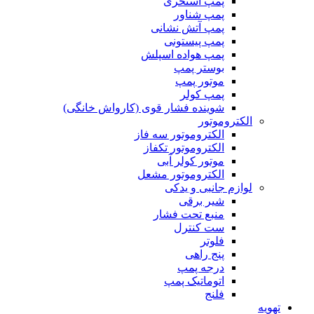
پمپ استخری
پمپ شناور
پمپ آتش نشانی
پمپ پیستونی
پمپ هواده اسپلش
بوستر پمپ
موتور پمپ
پمپ کولر
شوینده فشار قوی (کارواش خانگی)
الکتروموتور
الکتروموتور سه فاز
الکتروموتور تکفاز
موتور کولر آبی
الکتروموتور مشعل
لوازم جانبی و یدکی
شیر برقی
منبع تحت فشار
ست کنترل
فلوتر
پنج راهی
درجه پمپ
اتوماتیک پمپ
فلنج
تهویه