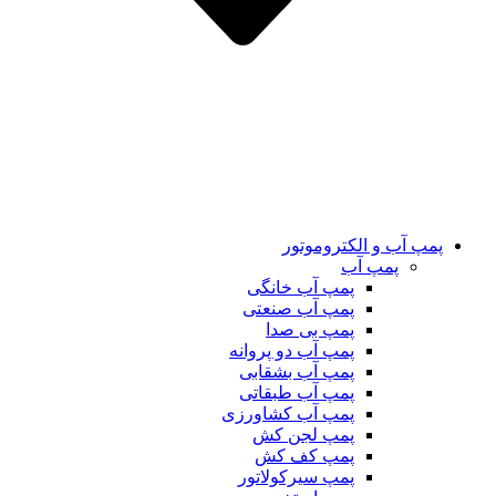
پمپ آب و الکتروموتور
پمپ آب
پمپ آب خانگی
پمپ آب صنعتی
پمپ بی صدا
پمپ آب دو پروانه
پمپ آب بشقابی
پمپ آب طبقاتی
پمپ آب کشاورزی
پمپ لجن کش
پمپ کف کش
پمپ سیرکولاتور