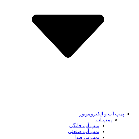
پمپ آب و الکتروموتور
پمپ آب
پمپ آب خانگی
پمپ آب صنعتی
پمپ بی صدا