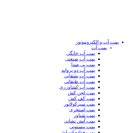
پمپ آب و الکتروموتور
پمپ آب
پمپ آب خانگی
پمپ آب صنعتی
پمپ بی صدا
پمپ آب دو پروانه
پمپ آب بشقابی
پمپ آب طبقاتی
پمپ آب کشاورزی
پمپ لجن کش
پمپ کف کش
پمپ سیرکولاتور
پمپ استخری
پمپ شناور
پمپ آتش نشانی
پمپ پیستونی
پمپ هواده اسپلش