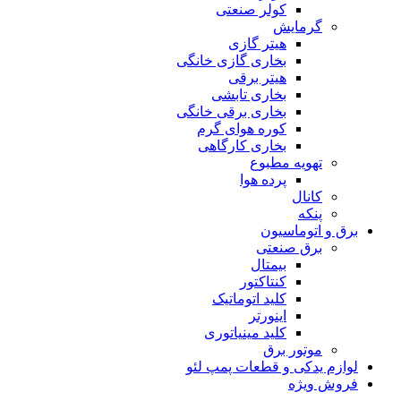
کولر صنعتی
گرمایش
هیتر گازی
بخاری گازی خانگی
هیتر برقی
بخاری تابشی
بخاری برقی خانگی
کوره هوای گرم
بخاری کارگاهی
تهویه مطبوع
پرده هوا
کانال
پنکه
برق و اتوماسیون
برق صنعتی
بیمتال
کنتاکتور
کلید اتوماتیک
اینورتر
کلید مینیاتوری
موتور برق
لوازم یدکی و قطعات پمپ لئو
فروش ویژه