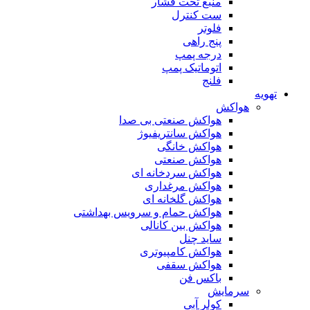
منبع تحت فشار
ست کنترل
فلوتر
پنج راهی
درجه پمپ
اتوماتیک پمپ
فلنج
تهویه
هواکش
هواکش صنعتی بی صدا
هواکش سانتریفیوژ
هواکش خانگی
هواکش صنعتی
هواکش سردخانه ای
هواکش مرغداری
هواکش گلخانه ای
هواکش حمام و سرویس بهداشتی
هواکش بین کانالی
ساید چنل
هواکش کامپیوتری
هواکش سقفی
باکس فن
سرمایش
کولر آبی