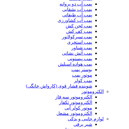
پمپ آب دو پروانه
پمپ آب بشقابی
پمپ آب طبقاتی
پمپ آب کشاورزی
پمپ لجن کش
پمپ کف کش
پمپ سیرکولاتور
پمپ استخری
پمپ شناور
پمپ آتش نشانی
پمپ پیستونی
پمپ هواده اسپلش
بوستر پمپ
موتور پمپ
پمپ کولر
شوینده فشار قوی (کارواش خانگی)
الکتروموتور
الکتروموتور سه فاز
الکتروموتور تکفاز
موتور کولر آبی
الکتروموتور مشعل
لوازم جانبی و یدکی
شیر برقی