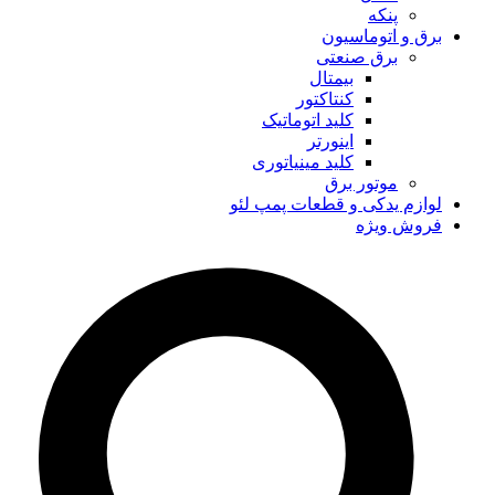
پنکه
برق و اتوماسیون
برق صنعتی
بیمتال
کنتاکتور
کلید اتوماتیک
اینورتر
کلید مینیاتوری
موتور برق
لوازم یدکی و قطعات پمپ لئو
فروش ویژه