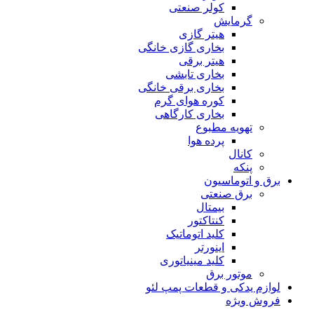
کولر صنعتی
گرمایش
هیتر گازی
بخاری گازی خانگی
هیتر برقی
بخاری تابشی
بخاری برقی خانگی
کوره هوای گرم
بخاری کارگاهی
تهویه مطبوع
پرده هوا
کانال
پنکه
برق و اتوماسیون
برق صنعتی
بیمتال
کنتاکتور
کلید اتوماتیک
اینورتر
کلید مینیاتوری
موتور برق
لوازم یدکی و قطعات پمپ لئو
فروش ویژه