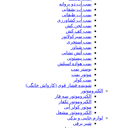
پمپ آب دو پروانه
پمپ آب بشقابی
پمپ آب طبقاتی
پمپ آب کشاورزی
پمپ لجن کش
پمپ کف کش
پمپ سیرکولاتور
پمپ استخری
پمپ شناور
پمپ آتش نشانی
پمپ پیستونی
پمپ هواده اسپلش
بوستر پمپ
موتور پمپ
پمپ کولر
شوینده فشار قوی (کارواش خانگی)
الکتروموتور
الکتروموتور سه فاز
الکتروموتور تکفاز
موتور کولر آبی
الکتروموتور مشعل
لوازم جانبی و یدکی
شیر برقی