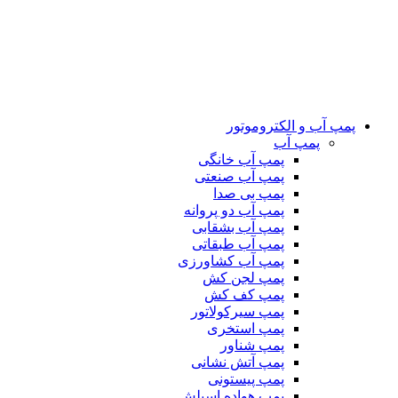
پمپ آب و الکتروموتور
پمپ آب
پمپ آب خانگی
پمپ آب صنعتی
پمپ بی صدا
پمپ آب دو پروانه
پمپ آب بشقابی
پمپ آب طبقاتی
پمپ آب کشاورزی
پمپ لجن کش
پمپ کف کش
پمپ سیرکولاتور
پمپ استخری
پمپ شناور
پمپ آتش نشانی
پمپ پیستونی
پمپ هواده اسپلش