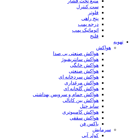
منبع تحت فشار
ست کنترل
فلوتر
پنج راهی
درجه پمپ
اتوماتیک پمپ
فلنج
تهویه
هواکش
هواکش صنعتی بی صدا
هواکش سانتریفیوژ
هواکش خانگی
هواکش صنعتی
هواکش سردخانه ای
هواکش مرغداری
هواکش گلخانه ای
هواکش حمام و سرویس بهداشتی
هواکش بین کانالی
ساید چنل
هواکش کامپیوتری
هواکش سقفی
باکس فن
سرمایش
کولر آبی