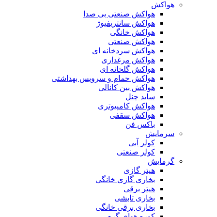
هواکش
هواکش صنعتی بی صدا
هواکش سانتریفیوژ
هواکش خانگی
هواکش صنعتی
هواکش سردخانه ای
هواکش مرغداری
هواکش گلخانه ای
هواکش حمام و سرویس بهداشتی
هواکش بین کانالی
ساید چنل
هواکش کامپیوتری
هواکش سقفی
باکس فن
سرمایش
کولر آبی
کولر صنعتی
گرمایش
هیتر گازی
بخاری گازی خانگی
هیتر برقی
بخاری تابشی
بخاری برقی خانگی
کوره هوای گرم