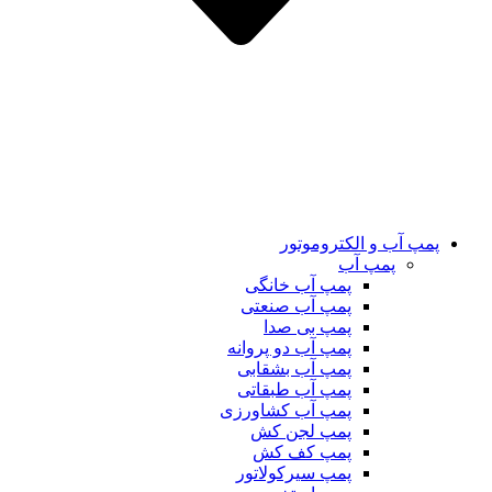
پمپ آب و الکتروموتور
پمپ آب
پمپ آب خانگی
پمپ آب صنعتی
پمپ بی صدا
پمپ آب دو پروانه
پمپ آب بشقابی
پمپ آب طبقاتی
پمپ آب کشاورزی
پمپ لجن کش
پمپ کف کش
پمپ سیرکولاتور