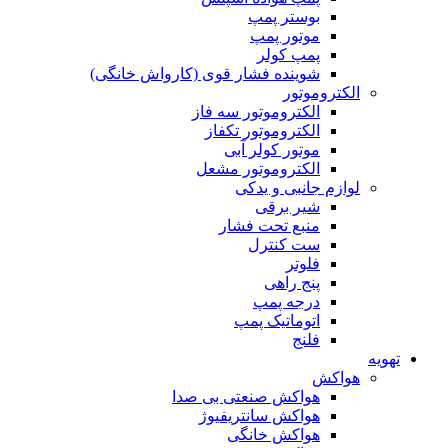
بوستر پمپ
موتور پمپ
پمپ کولر
شوینده فشار قوی (کارواش خانگی)
الکتروموتور
الکتروموتور سه فاز
الکتروموتور تکفاز
موتور کولر آبی
الکتروموتور مشعل
لوازم جانبی و یدکی
شیر برقی
منبع تحت فشار
ست کنترل
فلوتر
پنج راهی
درجه پمپ
اتوماتیک پمپ
فلنج
تهویه
هواکش
هواکش صنعتی بی صدا
هواکش سانتریفیوژ
هواکش خانگی