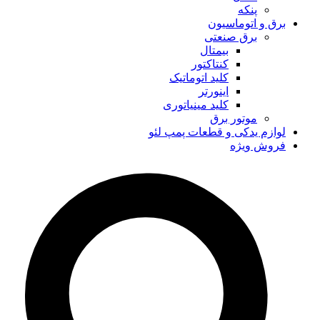
پنکه
برق و اتوماسیون
برق صنعتی
بیمتال
کنتاکتور
کلید اتوماتیک
اینورتر
کلید مینیاتوری
موتور برق
لوازم یدکی و قطعات پمپ لئو
فروش ویژه