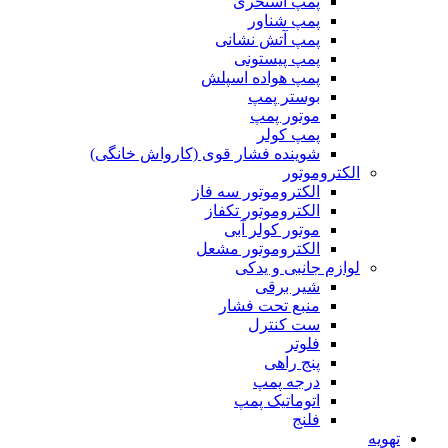
پمپ استخری
پمپ شناور
پمپ آتش نشانی
پمپ پیستونی
پمپ هواده اسپلش
بوستر پمپ
موتور پمپ
پمپ کولر
شوینده فشار قوی (کارواش خانگی)
الکتروموتور
الکتروموتور سه فاز
الکتروموتور تکفاز
موتور کولر آبی
الکتروموتور مشعل
لوازم جانبی و یدکی
شیر برقی
منبع تحت فشار
ست کنترل
فلوتر
پنج راهی
درجه پمپ
اتوماتیک پمپ
فلنج
تهویه