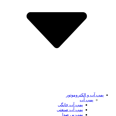
پمپ آب و الکتروموتور
پمپ آب
پمپ آب خانگی
پمپ آب صنعتی
پمپ بی صدا