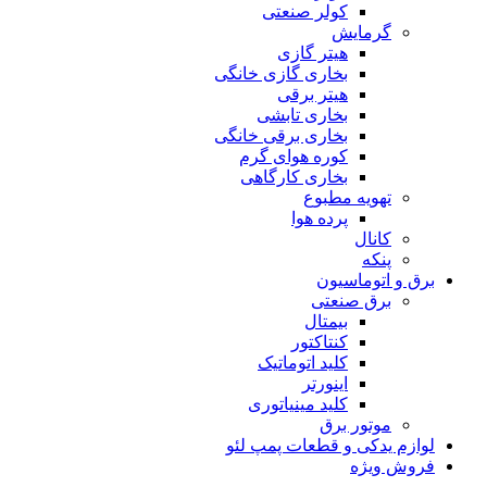
کولر صنعتی
گرمایش
هیتر گازی
بخاری گازی خانگی
هیتر برقی
بخاری تابشی
بخاری برقی خانگی
کوره هوای گرم
بخاری کارگاهی
تهویه مطبوع
پرده هوا
کانال
پنکه
برق و اتوماسیون
برق صنعتی
بیمتال
کنتاکتور
کلید اتوماتیک
اینورتر
کلید مینیاتوری
موتور برق
لوازم یدکی و قطعات پمپ لئو
فروش ویژه