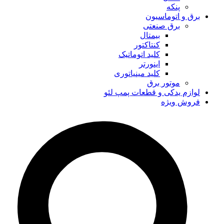
پنکه
برق و اتوماسیون
برق صنعتی
بیمتال
کنتاکتور
کلید اتوماتیک
اینورتر
کلید مینیاتوری
موتور برق
لوازم یدکی و قطعات پمپ لئو
فروش ویژه