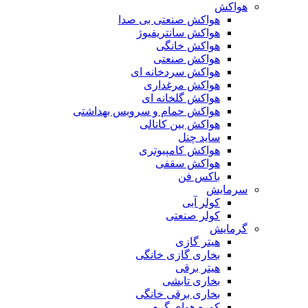
هواکش
هواکش صنعتی بی صدا
هواکش سانتریفیوژ
هواکش خانگی
هواکش صنعتی
هواکش سردخانه ای
هواکش مرغداری
هواکش گلخانه ای
هواکش حمام و سرویس بهداشتی
هواکش بین کانالی
ساید چنل
هواکش کامپیوتری
هواکش سقفی
باکس فن
سرمایش
کولر آبی
کولر صنعتی
گرمایش
هیتر گازی
بخاری گازی خانگی
هیتر برقی
بخاری تابشی
بخاری برقی خانگی
کوره هوای گرم