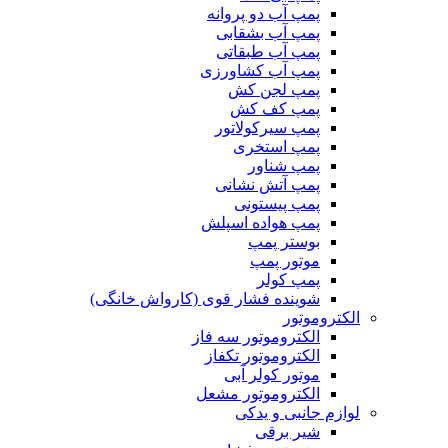
پمپ آب دو پروانه
پمپ آب بشقابی
پمپ آب طبقاتی
پمپ آب کشاورزی
پمپ لجن کش
پمپ کف کش
پمپ سیرکولاتور
پمپ استخری
پمپ شناور
پمپ آتش نشانی
پمپ پیستونی
پمپ هواده اسپلش
بوستر پمپ
موتور پمپ
پمپ کولر
شوینده فشار قوی (کارواش خانگی)
الکتروموتور
الکتروموتور سه فاز
الکتروموتور تکفاز
موتور کولر آبی
الکتروموتور مشعل
لوازم جانبی و یدکی
شیر برقی