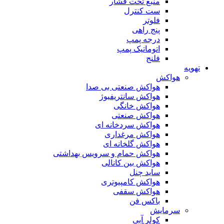
منبع تحت فشار
ست کنترل
فلوتر
پنج راهی
درجه پمپ
اتوماتیک پمپ
فلنج
تهویه
هواکش
هواکش صنعتی بی صدا
هواکش سانتریفیوژ
هواکش خانگی
هواکش صنعتی
هواکش سردخانه ای
هواکش مرغداری
هواکش گلخانه ای
هواکش حمام و سرویس بهداشتی
هواکش بین کانالی
ساید چنل
هواکش کامپیوتری
هواکش سقفی
باکس فن
سرمایش
کولر آبی