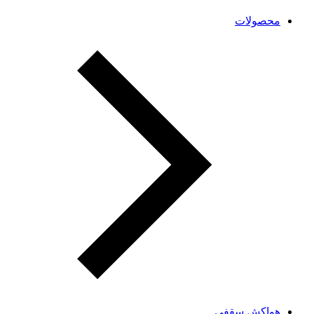
محصولات
هواکش سقفی