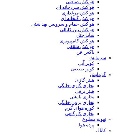
هواکش صنعتی
هواکش سردخانه ای
هواکش مرغداری
هواکش گلخانه ای
هواکش حمام و سرویس بهداشتی
هواکش بین کانالی
ساید چنل
هواکش کامپیوتری
هواکش سقفی
باکس فن
سرمایش
کولر آبی
کولر صنعتی
گرمایش
هیتر گازی
بخاری گازی خانگی
هیتر برقی
بخاری تابشی
بخاری برقی خانگی
کوره هوای گرم
بخاری کارگاهی
تهویه مطبوع
پرده هوا
کانال