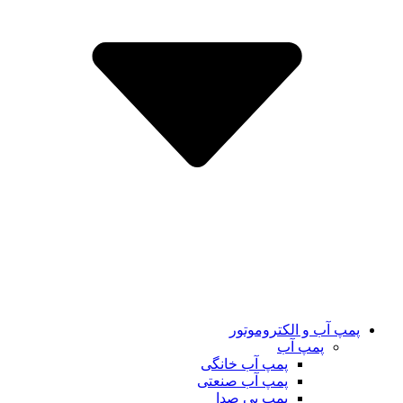
پمپ آب و الکتروموتور
پمپ آب
پمپ آب خانگی
پمپ آب صنعتی
پمپ بی صدا