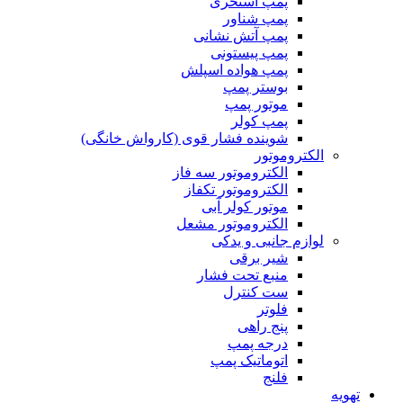
پمپ استخری
پمپ شناور
پمپ آتش نشانی
پمپ پیستونی
پمپ هواده اسپلش
بوستر پمپ
موتور پمپ
پمپ کولر
شوینده فشار قوی (کارواش خانگی)
الکتروموتور
الکتروموتور سه فاز
الکتروموتور تکفاز
موتور کولر آبی
الکتروموتور مشعل
لوازم جانبی و یدکی
شیر برقی
منبع تحت فشار
ست کنترل
فلوتر
پنج راهی
درجه پمپ
اتوماتیک پمپ
فلنج
تهویه