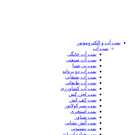
پمپ آب و الکتروموتور
پمپ آب
پمپ آب خانگی
پمپ آب صنعتی
پمپ بی صدا
پمپ آب دو پروانه
پمپ آب بشقابی
پمپ آب طبقاتی
پمپ آب کشاورزی
پمپ لجن کش
پمپ کف کش
پمپ سیرکولاتور
پمپ استخری
پمپ شناور
پمپ آتش نشانی
پمپ پیستونی
پمپ هواده اسپلش