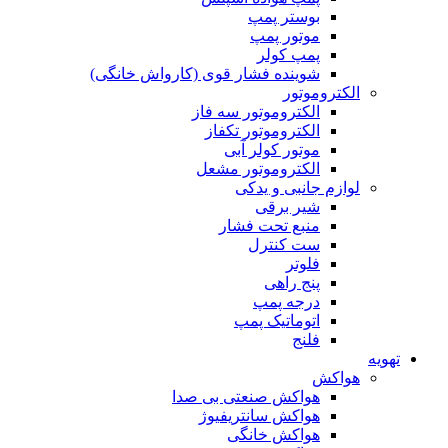
بوستر پمپ
موتور پمپ
پمپ کولر
شوینده فشار قوی (کارواش خانگی)
الکتروموتور
الکتروموتور سه فاز
الکتروموتور تکفاز
موتور کولر آبی
الکتروموتور مشعل
لوازم جانبی و یدکی
شیر برقی
منبع تحت فشار
ست کنترل
فلوتر
پنج راهی
درجه پمپ
اتوماتیک پمپ
فلنج
تهویه
هواکش
هواکش صنعتی بی صدا
هواکش سانتریفیوژ
هواکش خانگی