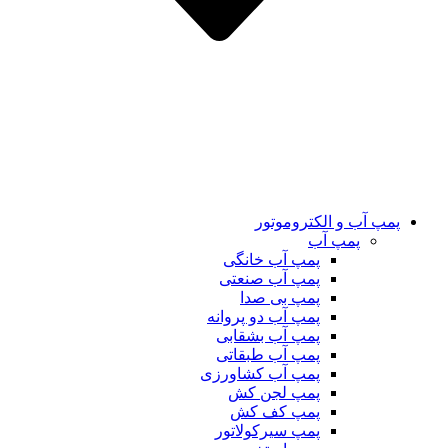
پمپ آب و الکتروموتور
پمپ آب
پمپ آب خانگی
پمپ آب صنعتی
پمپ بی صدا
پمپ آب دو پروانه
پمپ آب بشقابی
پمپ آب طبقاتی
پمپ آب کشاورزی
پمپ لجن کش
پمپ کف کش
پمپ سیرکولاتور