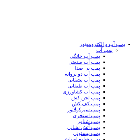
پمپ آب و الکتروموتور
پمپ آب
پمپ آب خانگی
پمپ آب صنعتی
پمپ بی صدا
پمپ آب دو پروانه
پمپ آب بشقابی
پمپ آب طبقاتی
پمپ آب کشاورزی
پمپ لجن کش
پمپ کف کش
پمپ سیرکولاتور
پمپ استخری
پمپ شناور
پمپ آتش نشانی
پمپ پیستونی
پمپ هواده اسپلش