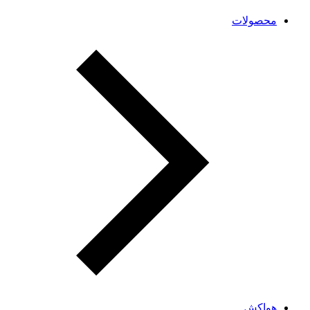
محصولات
هواکش