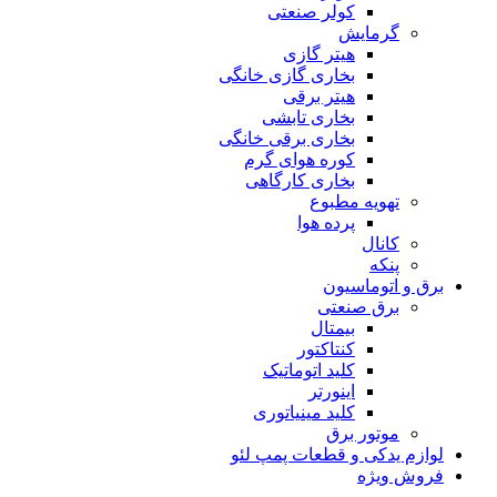
کولر صنعتی
گرمایش
هیتر گازی
بخاری گازی خانگی
هیتر برقی
بخاری تابشی
بخاری برقی خانگی
کوره هوای گرم
بخاری کارگاهی
تهویه مطبوع
پرده هوا
کانال
پنکه
برق و اتوماسیون
برق صنعتی
بیمتال
کنتاکتور
کلید اتوماتیک
اینورتر
کلید مینیاتوری
موتور برق
لوازم یدکی و قطعات پمپ لئو
فروش ویژه