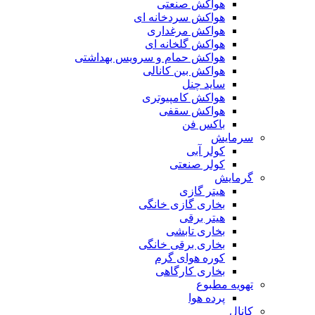
هواکش صنعتی
هواکش سردخانه ای
هواکش مرغداری
هواکش گلخانه ای
هواکش حمام و سرویس بهداشتی
هواکش بین کانالی
ساید چنل
هواکش کامپیوتری
هواکش سقفی
باکس فن
سرمایش
کولر آبی
کولر صنعتی
گرمایش
هیتر گازی
بخاری گازی خانگی
هیتر برقی
بخاری تابشی
بخاری برقی خانگی
کوره هوای گرم
بخاری کارگاهی
تهویه مطبوع
پرده هوا
کانال