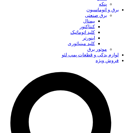
پنکه
برق و اتوماسیون
برق صنعتی
بیمتال
کنتاکتور
کلید اتوماتیک
اینورتر
کلید مینیاتوری
موتور برق
لوازم یدکی و قطعات پمپ لئو
فروش ویژه