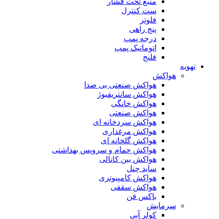
منبع تحت فشار
ست کنترل
فلوتر
پنج راهی
درجه پمپ
اتوماتیک پمپ
فلنج
تهویه
هواکش
هواکش صنعتی بی صدا
هواکش سانتریفیوژ
هواکش خانگی
هواکش صنعتی
هواکش سردخانه ای
هواکش مرغداری
هواکش گلخانه ای
هواکش حمام و سرویس بهداشتی
هواکش بین کانالی
ساید چنل
هواکش کامپیوتری
هواکش سقفی
باکس فن
سرمایش
کولر آبی