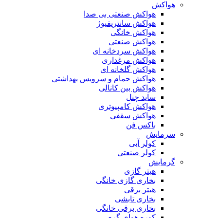
هواکش
هواکش صنعتی بی صدا
هواکش سانتریفیوژ
هواکش خانگی
هواکش صنعتی
هواکش سردخانه ای
هواکش مرغداری
هواکش گلخانه ای
هواکش حمام و سرویس بهداشتی
هواکش بین کانالی
ساید چنل
هواکش کامپیوتری
هواکش سقفی
باکس فن
سرمایش
کولر آبی
کولر صنعتی
گرمایش
هیتر گازی
بخاری گازی خانگی
هیتر برقی
بخاری تابشی
بخاری برقی خانگی
کوره هوای گرم