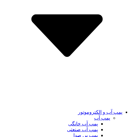
پمپ آب و الکتروموتور
پمپ آب
پمپ آب خانگی
پمپ آب صنعتی
پمپ بی صدا