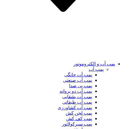
پمپ آب و الکتروموتور
پمپ آب
پمپ آب خانگی
پمپ آب صنعتی
پمپ بی صدا
پمپ آب دو پروانه
پمپ آب بشقابی
پمپ آب طبقاتی
پمپ آب کشاورزی
پمپ لجن کش
پمپ کف کش
پمپ سیرکولاتور