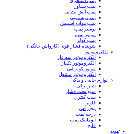
پمپ استخری
پمپ شناور
پمپ آتش نشانی
پمپ پیستونی
پمپ هواده اسپلش
بوستر پمپ
موتور پمپ
پمپ کولر
شوینده فشار قوی (کارواش خانگی)
الکتروموتور
الکتروموتور سه فاز
الکتروموتور تکفاز
موتور کولر آبی
الکتروموتور مشعل
لوازم جانبی و یدکی
شیر برقی
منبع تحت فشار
ست کنترل
فلوتر
پنج راهی
درجه پمپ
اتوماتیک پمپ
فلنج
تهویه