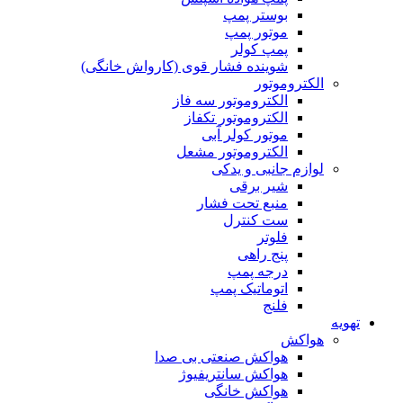
بوستر پمپ
موتور پمپ
پمپ کولر
شوینده فشار قوی (کارواش خانگی)
الکتروموتور
الکتروموتور سه فاز
الکتروموتور تکفاز
موتور کولر آبی
الکتروموتور مشعل
لوازم جانبی و یدکی
شیر برقی
منبع تحت فشار
ست کنترل
فلوتر
پنج راهی
درجه پمپ
اتوماتیک پمپ
فلنج
تهویه
هواکش
هواکش صنعتی بی صدا
هواکش سانتریفیوژ
هواکش خانگی