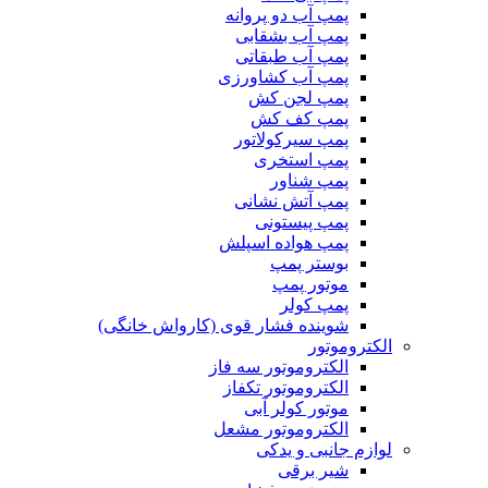
پمپ آب دو پروانه
پمپ آب بشقابی
پمپ آب طبقاتی
پمپ آب کشاورزی
پمپ لجن کش
پمپ کف کش
پمپ سیرکولاتور
پمپ استخری
پمپ شناور
پمپ آتش نشانی
پمپ پیستونی
پمپ هواده اسپلش
بوستر پمپ
موتور پمپ
پمپ کولر
شوینده فشار قوی (کارواش خانگی)
الکتروموتور
الکتروموتور سه فاز
الکتروموتور تکفاز
موتور کولر آبی
الکتروموتور مشعل
لوازم جانبی و یدکی
شیر برقی