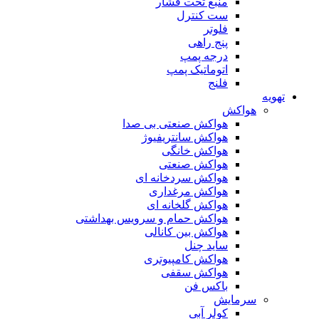
منبع تحت فشار
ست کنترل
فلوتر
پنج راهی
درجه پمپ
اتوماتیک پمپ
فلنج
تهویه
هواکش
هواکش صنعتی بی صدا
هواکش سانتریفیوژ
هواکش خانگی
هواکش صنعتی
هواکش سردخانه ای
هواکش مرغداری
هواکش گلخانه ای
هواکش حمام و سرویس بهداشتی
هواکش بین کانالی
ساید چنل
هواکش کامپیوتری
هواکش سقفی
باکس فن
سرمایش
کولر آبی