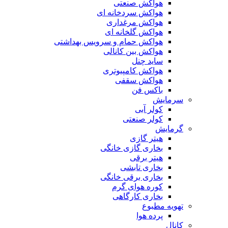
هواکش صنعتی
هواکش سردخانه ای
هواکش مرغداری
هواکش گلخانه ای
هواکش حمام و سرویس بهداشتی
هواکش بین کانالی
ساید چنل
هواکش کامپیوتری
هواکش سقفی
باکس فن
سرمایش
کولر آبی
کولر صنعتی
گرمایش
هیتر گازی
بخاری گازی خانگی
هیتر برقی
بخاری تابشی
بخاری برقی خانگی
کوره هوای گرم
بخاری کارگاهی
تهویه مطبوع
پرده هوا
کانال