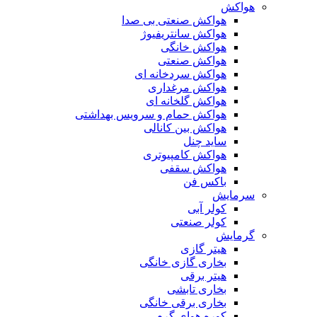
هواکش
هواکش صنعتی بی صدا
هواکش سانتریفیوژ
هواکش خانگی
هواکش صنعتی
هواکش سردخانه ای
هواکش مرغداری
هواکش گلخانه ای
هواکش حمام و سرویس بهداشتی
هواکش بین کانالی
ساید چنل
هواکش کامپیوتری
هواکش سقفی
باکس فن
سرمایش
کولر آبی
کولر صنعتی
گرمایش
هیتر گازی
بخاری گازی خانگی
هیتر برقی
بخاری تابشی
بخاری برقی خانگی
کوره هوای گرم