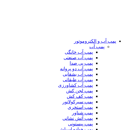
پمپ آب و الکتروموتور
پمپ آب
پمپ آب خانگی
پمپ آب صنعتی
پمپ بی صدا
پمپ آب دو پروانه
پمپ آب بشقابی
پمپ آب طبقاتی
پمپ آب کشاورزی
پمپ لجن کش
پمپ کف کش
پمپ سیرکولاتور
پمپ استخری
پمپ شناور
پمپ آتش نشانی
پمپ پیستونی
پمپ هواده اسپلش