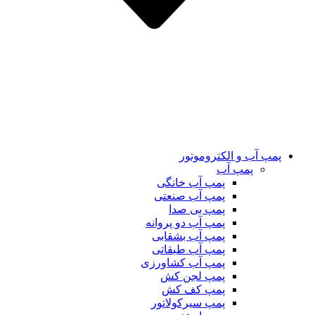
پمپ آب و الکتروموتور
پمپ آب
پمپ آب خانگی
پمپ آب صنعتی
پمپ بی صدا
پمپ آب دو پروانه
پمپ آب بشقابی
پمپ آب طبقاتی
پمپ آب کشاورزی
پمپ لجن کش
پمپ کف کش
پمپ سیرکولاتور