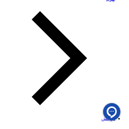
هواکش