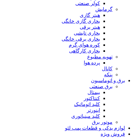
کولر صنعتی
گرمایش
هیتر گازی
بخاری گازی خانگی
هیتر برقی
بخاری تابشی
بخاری برقی خانگی
کوره هوای گرم
بخاری کارگاهی
تهویه مطبوع
پرده هوا
کانال
پنکه
برق و اتوماسیون
برق صنعتی
بیمتال
کنتاکتور
کلید اتوماتیک
اینورتر
کلید مینیاتوری
موتور برق
لوازم یدکی و قطعات پمپ لئو
فروش ویژه