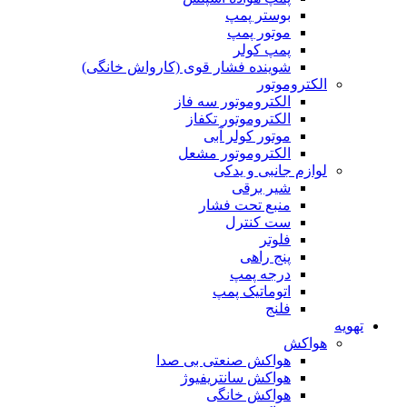
بوستر پمپ
موتور پمپ
پمپ کولر
شوینده فشار قوی (کارواش خانگی)
الکتروموتور
الکتروموتور سه فاز
الکتروموتور تکفاز
موتور کولر آبی
الکتروموتور مشعل
لوازم جانبی و یدکی
شیر برقی
منبع تحت فشار
ست کنترل
فلوتر
پنج راهی
درجه پمپ
اتوماتیک پمپ
فلنج
تهویه
هواکش
هواکش صنعتی بی صدا
هواکش سانتریفیوژ
هواکش خانگی