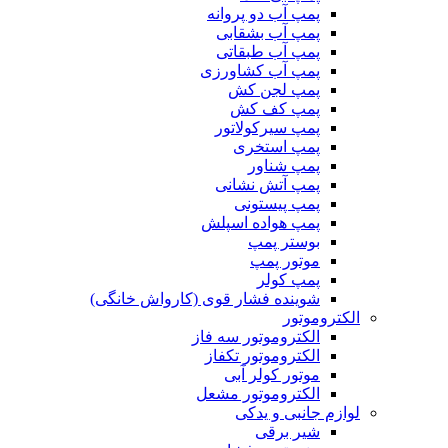
پمپ آب دو پروانه
پمپ آب بشقابی
پمپ آب طبقاتی
پمپ آب کشاورزی
پمپ لجن کش
پمپ کف کش
پمپ سیرکولاتور
پمپ استخری
پمپ شناور
پمپ آتش نشانی
پمپ پیستونی
پمپ هواده اسپلش
بوستر پمپ
موتور پمپ
پمپ کولر
شوینده فشار قوی (کارواش خانگی)
الکتروموتور
الکتروموتور سه فاز
الکتروموتور تکفاز
موتور کولر آبی
الکتروموتور مشعل
لوازم جانبی و یدکی
شیر برقی