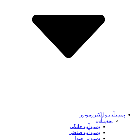
پمپ آب و الکتروموتور
پمپ آب
پمپ آب خانگی
پمپ آب صنعتی
پمپ بی صدا