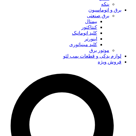
پنکه
برق و اتوماسیون
برق صنعتی
بیمتال
کنتاکتور
کلید اتوماتیک
اینورتر
کلید مینیاتوری
موتور برق
لوازم یدکی و قطعات پمپ لئو
فروش ویژه