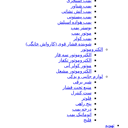
پمپ استخری
پمپ شناور
پمپ آتش نشانی
پمپ پیستونی
پمپ هواده اسپلش
بوستر پمپ
موتور پمپ
پمپ کولر
شوینده فشار قوی (کارواش خانگی)
الکتروموتور
الکتروموتور سه فاز
الکتروموتور تکفاز
موتور کولر آبی
الکتروموتور مشعل
لوازم جانبی و یدکی
شیر برقی
منبع تحت فشار
ست کنترل
فلوتر
پنج راهی
درجه پمپ
اتوماتیک پمپ
فلنج
تهویه