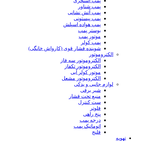
پمپ استخری
پمپ شناور
پمپ آتش نشانی
پمپ پیستونی
پمپ هواده اسپلش
بوستر پمپ
موتور پمپ
پمپ کولر
شوینده فشار قوی (کارواش خانگی)
الکتروموتور
الکتروموتور سه فاز
الکتروموتور تکفاز
موتور کولر آبی
الکتروموتور مشعل
لوازم جانبی و یدکی
شیر برقی
منبع تحت فشار
ست کنترل
فلوتر
پنج راهی
درجه پمپ
اتوماتیک پمپ
فلنج
تهویه