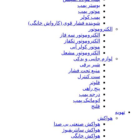
بوستر پمپ
موتور پمپ
پمپ کولر
شوینده فشار قوی (کارواش خانگی)
الکتروموتور
الکتروموتور سه فاز
الکتروموتور تکفاز
موتور کولر آبی
الکتروموتور مشعل
لوازم جانبی و یدکی
شیر برقی
منبع تحت فشار
ست کنترل
فلوتر
پنج راهی
درجه پمپ
اتوماتیک پمپ
فلنج
تهویه
هواکش
هواکش صنعتی بی صدا
هواکش سانتریفیوژ
هواکش خانگی