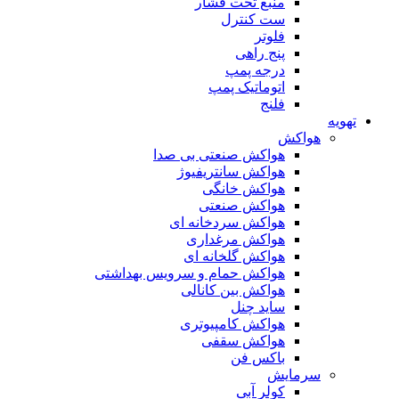
منبع تحت فشار
ست کنترل
فلوتر
پنج راهی
درجه پمپ
اتوماتیک پمپ
فلنج
تهویه
هواکش
هواکش صنعتی بی صدا
هواکش سانتریفیوژ
هواکش خانگی
هواکش صنعتی
هواکش سردخانه ای
هواکش مرغداری
هواکش گلخانه ای
هواکش حمام و سرویس بهداشتی
هواکش بین کانالی
ساید چنل
هواکش کامپیوتری
هواکش سقفی
باکس فن
سرمایش
کولر آبی