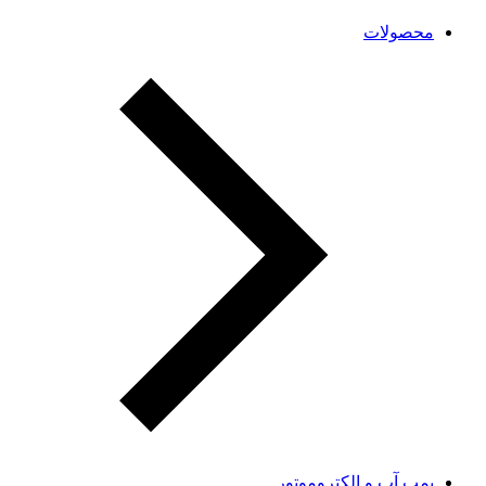
محصولات
پمپ آب و الکتروموتور