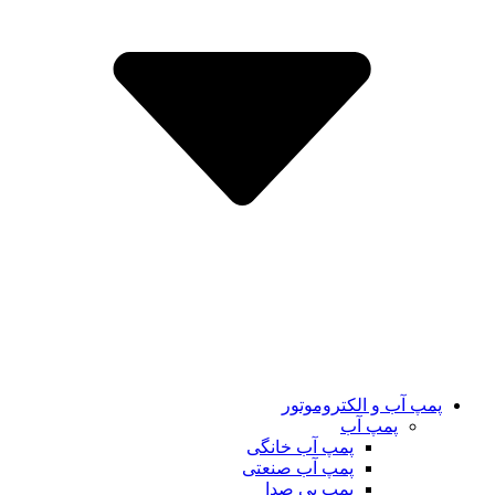
پمپ آب و الکتروموتور
پمپ آب
پمپ آب خانگی
پمپ آب صنعتی
پمپ بی صدا