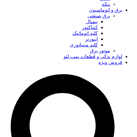
پنکه
برق و اتوماسیون
برق صنعتی
بیمتال
کنتاکتور
کلید اتوماتیک
اینورتر
کلید مینیاتوری
موتور برق
لوازم یدکی و قطعات پمپ لئو
فروش ویژه