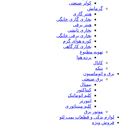
کولر صنعتی
گرمایش
هیتر گازی
بخاری گازی خانگی
هیتر برقی
بخاری تابشی
بخاری برقی خانگی
کوره هوای گرم
بخاری کارگاهی
تهویه مطبوع
پرده هوا
کانال
پنکه
برق و اتوماسیون
برق صنعتی
بیمتال
کنتاکتور
کلید اتوماتیک
اینورتر
کلید مینیاتوری
موتور برق
لوازم یدکی و قطعات پمپ لئو
فروش ویژه