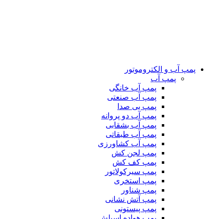
پمپ آب و الکتروموتور
پمپ آب
پمپ آب خانگی
پمپ آب صنعتی
پمپ بی صدا
پمپ آب دو پروانه
پمپ آب بشقابی
پمپ آب طبقاتی
پمپ آب کشاورزی
پمپ لجن کش
پمپ کف کش
پمپ سیرکولاتور
پمپ استخری
پمپ شناور
پمپ آتش نشانی
پمپ پیستونی
پمپ هواده اسپلش