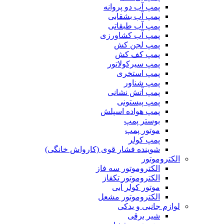
پمپ آب دو پروانه
پمپ آب بشقابی
پمپ آب طبقاتی
پمپ آب کشاورزی
پمپ لجن کش
پمپ کف کش
پمپ سیرکولاتور
پمپ استخری
پمپ شناور
پمپ آتش نشانی
پمپ پیستونی
پمپ هواده اسپلش
بوستر پمپ
موتور پمپ
پمپ کولر
شوینده فشار قوی (کارواش خانگی)
الکتروموتور
الکتروموتور سه فاز
الکتروموتور تکفاز
موتور کولر آبی
الکتروموتور مشعل
لوازم جانبی و یدکی
شیر برقی