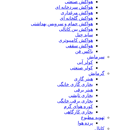
هواکش صنعتی
هواکش سردخانه ای
هواکش مرغداری
هواکش گلخانه ای
هواکش حمام و سرویس بهداشتی
هواکش بین کانالی
ساید چنل
هواکش کامپیوتری
هواکش سقفی
باکس فن
سرمایش
کولر آبی
کولر صنعتی
گرمایش
هیتر گازی
بخاری گازی خانگی
هیتر برقی
بخاری تابشی
بخاری برقی خانگی
کوره هوای گرم
بخاری کارگاهی
تهویه مطبوع
پرده هوا
کانال