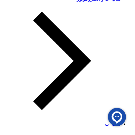
پمپ آب