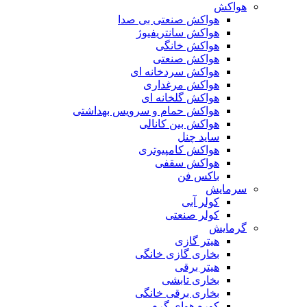
هواکش
هواکش صنعتی بی صدا
هواکش سانتریفیوژ
هواکش خانگی
هواکش صنعتی
هواکش سردخانه ای
هواکش مرغداری
هواکش گلخانه ای
هواکش حمام و سرویس بهداشتی
هواکش بین کانالی
ساید چنل
هواکش کامپیوتری
هواکش سقفی
باکس فن
سرمایش
کولر آبی
کولر صنعتی
گرمایش
هیتر گازی
بخاری گازی خانگی
هیتر برقی
بخاری تابشی
بخاری برقی خانگی
کوره هوای گرم