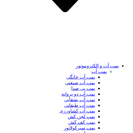
پمپ آب و الکتروموتور
پمپ آب
پمپ آب خانگی
پمپ آب صنعتی
پمپ بی صدا
پمپ آب دو پروانه
پمپ آب بشقابی
پمپ آب طبقاتی
پمپ آب کشاورزی
پمپ لجن کش
پمپ کف کش
پمپ سیرکولاتور