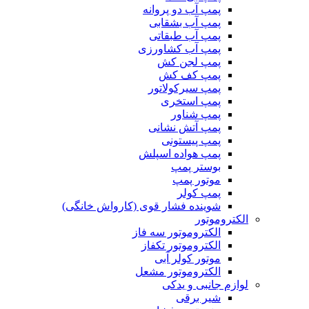
پمپ آب دو پروانه
پمپ آب بشقابی
پمپ آب طبقاتی
پمپ آب کشاورزی
پمپ لجن کش
پمپ کف کش
پمپ سیرکولاتور
پمپ استخری
پمپ شناور
پمپ آتش نشانی
پمپ پیستونی
پمپ هواده اسپلش
بوستر پمپ
موتور پمپ
پمپ کولر
شوینده فشار قوی (کارواش خانگی)
الکتروموتور
الکتروموتور سه فاز
الکتروموتور تکفاز
موتور کولر آبی
الکتروموتور مشعل
لوازم جانبی و یدکی
شیر برقی