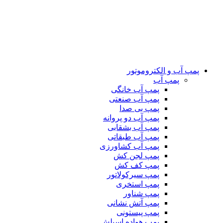
پمپ آب و الکتروموتور
پمپ آب
پمپ آب خانگی
پمپ آب صنعتی
پمپ بی صدا
پمپ آب دو پروانه
پمپ آب بشقابی
پمپ آب طبقاتی
پمپ آب کشاورزی
پمپ لجن کش
پمپ کف کش
پمپ سیرکولاتور
پمپ استخری
پمپ شناور
پمپ آتش نشانی
پمپ پیستونی
پمپ هواده اسپلش