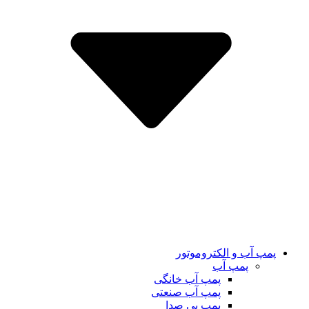
پمپ آب و الکتروموتور
پمپ آب
پمپ آب خانگی
پمپ آب صنعتی
پمپ بی صدا