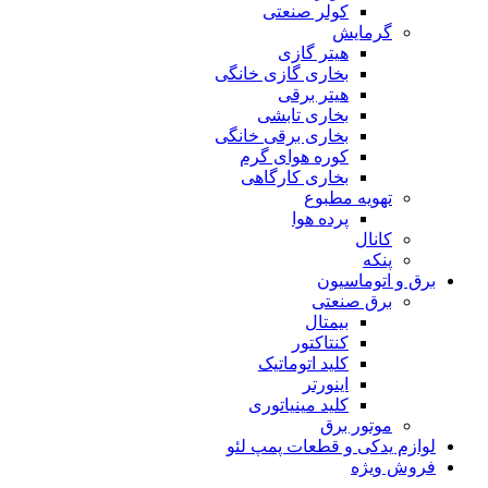
کولر صنعتی
گرمایش
هیتر گازی
بخاری گازی خانگی
هیتر برقی
بخاری تابشی
بخاری برقی خانگی
کوره هوای گرم
بخاری کارگاهی
تهویه مطبوع
پرده هوا
کانال
پنکه
برق و اتوماسیون
برق صنعتی
بیمتال
کنتاکتور
کلید اتوماتیک
اینورتر
کلید مینیاتوری
موتور برق
لوازم یدکی و قطعات پمپ لئو
فروش ویژه