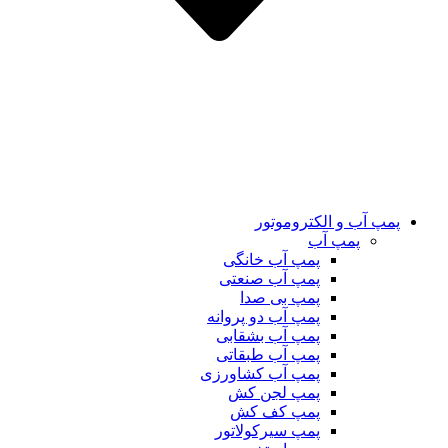
پمپ آب و الکتروموتور
پمپ آب
پمپ آب خانگی
پمپ آب صنعتی
پمپ بی صدا
پمپ آب دو پروانه
پمپ آب بشقابی
پمپ آب طبقاتی
پمپ آب کشاورزی
پمپ لجن کش
پمپ کف کش
پمپ سیرکولاتور