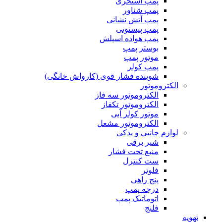
پمپ استخری
پمپ شناور
پمپ آتش نشانی
پمپ پیستونی
پمپ هواده اسپلش
بوستر پمپ
موتور پمپ
پمپ کولر
شوینده فشار قوی (کارواش خانگی)
الکتروموتور
الکتروموتور سه فاز
الکتروموتور تکفاز
موتور کولر آبی
الکتروموتور مشعل
لوازم جانبی و یدکی
شیر برقی
منبع تحت فشار
ست کنترل
فلوتر
پنج راهی
درجه پمپ
اتوماتیک پمپ
فلنج
تهویه