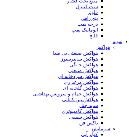
منبع تحت فشار
ست کنترل
فلوتر
پنج راهی
درجه پمپ
اتوماتیک پمپ
فلنج
تهویه
هواکش
هواکش صنعتی بی صدا
هواکش سانتریفیوژ
هواکش خانگی
هواکش صنعتی
هواکش سردخانه ای
هواکش مرغداری
هواکش گلخانه ای
هواکش حمام و سرویس بهداشتی
هواکش بین کانالی
ساید چنل
هواکش کامپیوتری
هواکش سقفی
باکس فن
سرمایش
کولر آبی