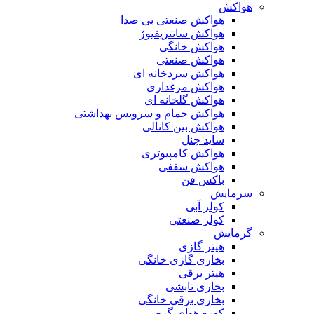
هواکش
هواکش صنعتی بی صدا
هواکش سانتریفیوژ
هواکش خانگی
هواکش صنعتی
هواکش سردخانه ای
هواکش مرغداری
هواکش گلخانه ای
هواکش حمام و سرویس بهداشتی
هواکش بین کانالی
ساید چنل
هواکش کامپیوتری
هواکش سقفی
باکس فن
سرمایش
کولر آبی
کولر صنعتی
گرمایش
هیتر گازی
بخاری گازی خانگی
هیتر برقی
بخاری تابشی
بخاری برقی خانگی
کوره هوای گرم