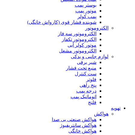
بوستر پمپ
موتور پمپ
پمپ کولر
شوینده فشار قوی (کارواش خانگی)
الکتروموتور
الکتروموتور سه فاز
الکتروموتور تکفاز
موتور کولر آبی
الکتروموتور مشعل
لوازم جانبی و یدکی
شیر برقی
منبع تحت فشار
ست کنترل
فلوتر
پنج راهی
درجه پمپ
اتوماتیک پمپ
فلنج
تهویه
هواکش
هواکش صنعتی بی صدا
هواکش سانتریفیوژ
هواکش خانگی