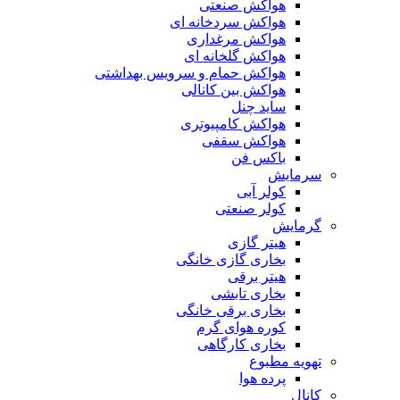
هواکش صنعتی
هواکش سردخانه ای
هواکش مرغداری
هواکش گلخانه ای
هواکش حمام و سرویس بهداشتی
هواکش بین کانالی
ساید چنل
هواکش کامپیوتری
هواکش سقفی
باکس فن
سرمایش
کولر آبی
کولر صنعتی
گرمایش
هیتر گازی
بخاری گازی خانگی
هیتر برقی
بخاری تابشی
بخاری برقی خانگی
کوره هوای گرم
بخاری کارگاهی
تهویه مطبوع
پرده هوا
کانال