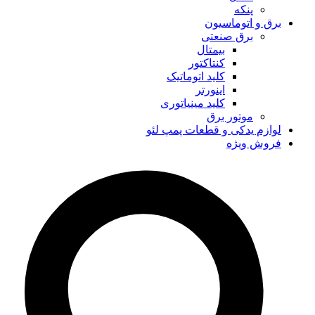
پنکه
برق و اتوماسیون
برق صنعتی
بیمتال
کنتاکتور
کلید اتوماتیک
اینورتر
کلید مینیاتوری
موتور برق
لوازم یدکی و قطعات پمپ لئو
فروش ویژه