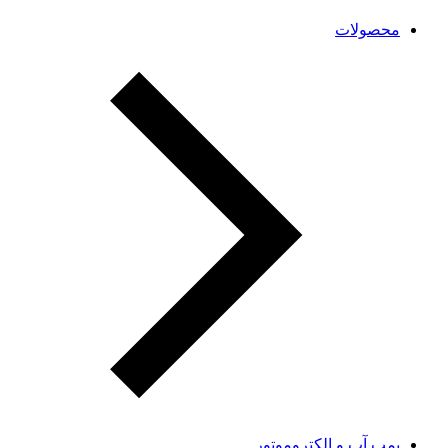
محصولات
پمپ آب و الکتروموتور