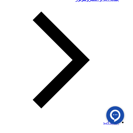
پمپ آب