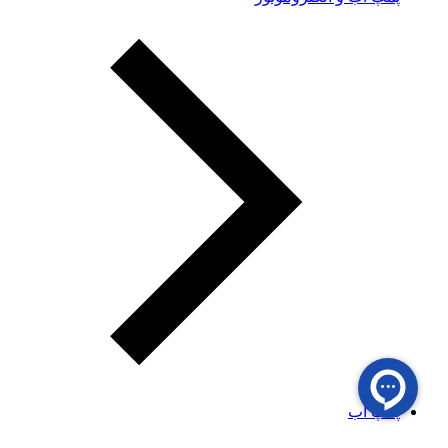
پمپ آب