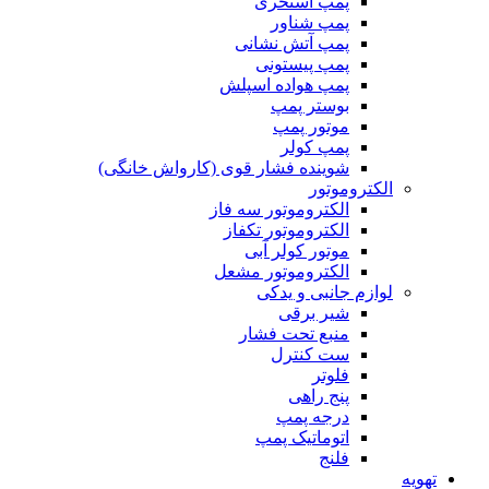
پمپ استخری
پمپ شناور
پمپ آتش نشانی
پمپ پیستونی
پمپ هواده اسپلش
بوستر پمپ
موتور پمپ
پمپ کولر
شوینده فشار قوی (کارواش خانگی)
الکتروموتور
الکتروموتور سه فاز
الکتروموتور تکفاز
موتور کولر آبی
الکتروموتور مشعل
لوازم جانبی و یدکی
شیر برقی
منبع تحت فشار
ست کنترل
فلوتر
پنج راهی
درجه پمپ
اتوماتیک پمپ
فلنج
تهویه