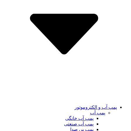
پمپ آب و الکتروموتور
پمپ آب
پمپ آب خانگی
پمپ آب صنعتی
پمپ بی صدا