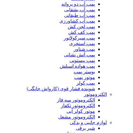
پمپ آب دو پروانه
پمپ آب بشقابی
پمپ آب طبقاتی
پمپ آب کشاورزی
پمپ لجن کش
پمپ کف کش
پمپ سیرکولاتور
پمپ استخری
پمپ شناور
پمپ آتش نشانی
پمپ پیستونی
پمپ هواده اسپلش
بوستر پمپ
موتور پمپ
پمپ کولر
شوینده فشار قوی (کارواش خانگی)
الکتروموتور
الکتروموتور سه فاز
الکتروموتور تکفاز
موتور کولر آبی
الکتروموتور مشعل
لوازم جانبی و یدکی
شیر برقی