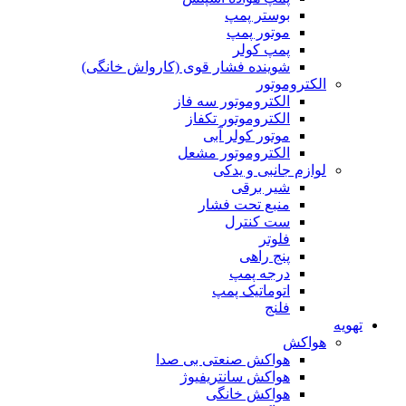
بوستر پمپ
موتور پمپ
پمپ کولر
شوینده فشار قوی (کارواش خانگی)
الکتروموتور
الکتروموتور سه فاز
الکتروموتور تکفاز
موتور کولر آبی
الکتروموتور مشعل
لوازم جانبی و یدکی
شیر برقی
منبع تحت فشار
ست کنترل
فلوتر
پنج راهی
درجه پمپ
اتوماتیک پمپ
فلنج
تهویه
هواکش
هواکش صنعتی بی صدا
هواکش سانتریفیوژ
هواکش خانگی