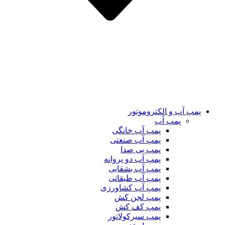
پمپ آب و الکتروموتور
پمپ آب
پمپ آب خانگی
پمپ آب صنعتی
پمپ بی صدا
پمپ آب دو پروانه
پمپ آب بشقابی
پمپ آب طبقاتی
پمپ آب کشاورزی
پمپ لجن کش
پمپ کف کش
پمپ سیرکولاتور