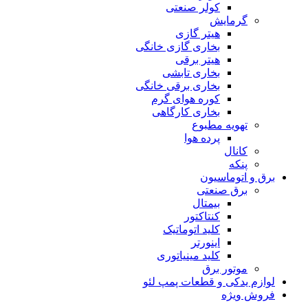
کولر صنعتی
گرمایش
هیتر گازی
بخاری گازی خانگی
هیتر برقی
بخاری تابشی
بخاری برقی خانگی
کوره هوای گرم
بخاری کارگاهی
تهویه مطبوع
پرده هوا
کانال
پنکه
برق و اتوماسیون
برق صنعتی
بیمتال
کنتاکتور
کلید اتوماتیک
اینورتر
کلید مینیاتوری
موتور برق
لوازم یدکی و قطعات پمپ لئو
فروش ویژه