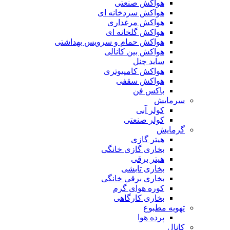
هواکش صنعتی
هواکش سردخانه ای
هواکش مرغداری
هواکش گلخانه ای
هواکش حمام و سرویس بهداشتی
هواکش بین کانالی
ساید چنل
هواکش کامپیوتری
هواکش سقفی
باکس فن
سرمایش
کولر آبی
کولر صنعتی
گرمایش
هیتر گازی
بخاری گازی خانگی
هیتر برقی
بخاری تابشی
بخاری برقی خانگی
کوره هوای گرم
بخاری کارگاهی
تهویه مطبوع
پرده هوا
کانال