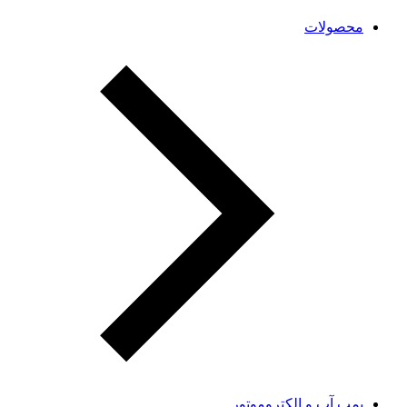
محصولات
پمپ آب و الکتروموتور