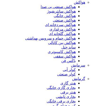
هواکش
هواکش صنعتی بی صدا
هواکش سانتریفیوژ
هواکش خانگی
هواکش صنعتی
هواکش سردخانه ای
هواکش مرغداری
هواکش گلخانه ای
هواکش حمام و سرویس بهداشتی
هواکش بین کانالی
ساید چنل
هواکش کامپیوتری
هواکش سقفی
باکس فن
سرمایش
کولر آبی
کولر صنعتی
گرمایش
هیتر گازی
بخاری گازی خانگی
هیتر برقی
بخاری تابشی
بخاری برقی خانگی
کوره هوای گرم