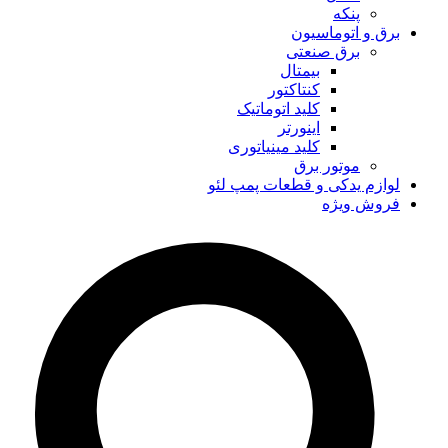
پنکه
برق و اتوماسیون
برق صنعتی
بیمتال
کنتاکتور
کلید اتوماتیک
اینورتر
کلید مینیاتوری
موتور برق
لوازم یدکی و قطعات پمپ لئو
فروش ویژه