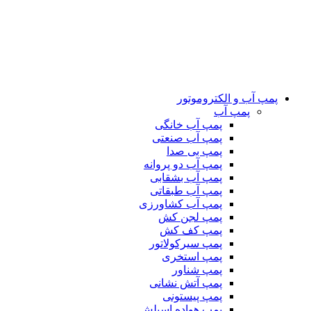
پمپ آب و الکتروموتور
پمپ آب
پمپ آب خانگی
پمپ آب صنعتی
پمپ بی صدا
پمپ آب دو پروانه
پمپ آب بشقابی
پمپ آب طبقاتی
پمپ آب کشاورزی
پمپ لجن کش
پمپ کف کش
پمپ سیرکولاتور
پمپ استخری
پمپ شناور
پمپ آتش نشانی
پمپ پیستونی
پمپ هواده اسپلش