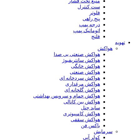
منبع تحت فشار
ست کنترل
فلوتر
پنج راهی
درجه پمپ
اتوماتیک پمپ
فلنج
تهویه
هواکش
هواکش صنعتی بی صدا
هواکش سانتریفیوژ
هواکش خانگی
هواکش صنعتی
هواکش سردخانه ای
هواکش مرغداری
هواکش گلخانه ای
هواکش حمام و سرویس بهداشتی
هواکش بین کانالی
ساید چنل
هواکش کامپیوتری
هواکش سقفی
باکس فن
سرمایش
کولر آبی