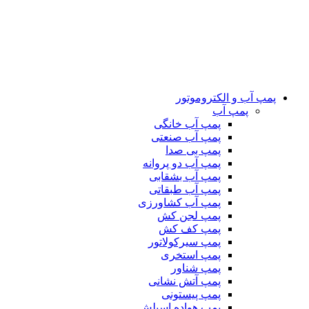
پمپ آب و الکتروموتور
پمپ آب
پمپ آب خانگی
پمپ آب صنعتی
پمپ بی صدا
پمپ آب دو پروانه
پمپ آب بشقابی
پمپ آب طبقاتی
پمپ آب کشاورزی
پمپ لجن کش
پمپ کف کش
پمپ سیرکولاتور
پمپ استخری
پمپ شناور
پمپ آتش نشانی
پمپ پیستونی
پمپ هواده اسپلش