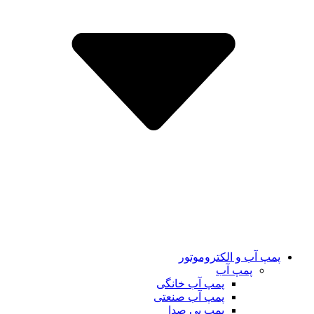
پمپ آب و الکتروموتور
پمپ آب
پمپ آب خانگی
پمپ آب صنعتی
پمپ بی صدا