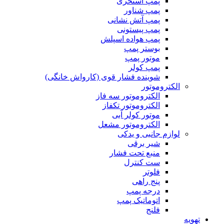
پمپ استخری
پمپ شناور
پمپ آتش نشانی
پمپ پیستونی
پمپ هواده اسپلش
بوستر پمپ
موتور پمپ
پمپ کولر
شوینده فشار قوی (کارواش خانگی)
الکتروموتور
الکتروموتور سه فاز
الکتروموتور تکفاز
موتور کولر آبی
الکتروموتور مشعل
لوازم جانبی و یدکی
شیر برقی
منبع تحت فشار
ست کنترل
فلوتر
پنج راهی
درجه پمپ
اتوماتیک پمپ
فلنج
تهویه