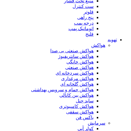
منبع تحت فشار
ست کنترل
فلوتر
پنج راهی
درجه پمپ
اتوماتیک پمپ
فلنج
تهویه
هواکش
هواکش صنعتی بی صدا
هواکش سانتریفیوژ
هواکش خانگی
هواکش صنعتی
هواکش سردخانه ای
هواکش مرغداری
هواکش گلخانه ای
هواکش حمام و سرویس بهداشتی
هواکش بین کانالی
ساید چنل
هواکش کامپیوتری
هواکش سقفی
باکس فن
سرمایش
کولر آبی