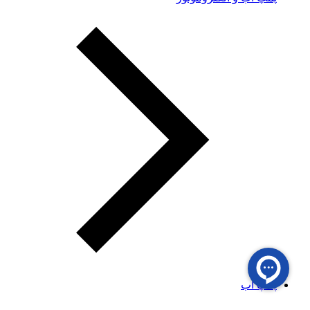
پمپ آب