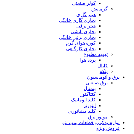
کولر صنعتی
گرمایش
هیتر گازی
بخاری گازی خانگی
هیتر برقی
بخاری تابشی
بخاری برقی خانگی
کوره هوای گرم
بخاری کارگاهی
تهویه مطبوع
پرده هوا
کانال
پنکه
برق و اتوماسیون
برق صنعتی
بیمتال
کنتاکتور
کلید اتوماتیک
اینورتر
کلید مینیاتوری
موتور برق
لوازم یدکی و قطعات پمپ لئو
فروش ویژه