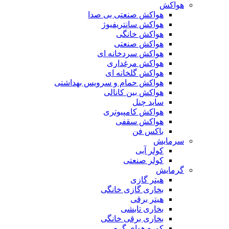
هواکش
هواکش صنعتی بی صدا
هواکش سانتریفیوژ
هواکش خانگی
هواکش صنعتی
هواکش سردخانه ای
هواکش مرغداری
هواکش گلخانه ای
هواکش حمام و سرویس بهداشتی
هواکش بین کانالی
ساید چنل
هواکش کامپیوتری
هواکش سقفی
باکس فن
سرمایش
کولر آبی
کولر صنعتی
گرمایش
هیتر گازی
بخاری گازی خانگی
هیتر برقی
بخاری تابشی
بخاری برقی خانگی
کوره هوای گرم