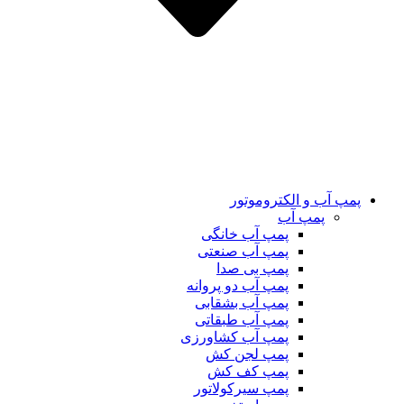
پمپ آب و الکتروموتور
پمپ آب
پمپ آب خانگی
پمپ آب صنعتی
پمپ بی صدا
پمپ آب دو پروانه
پمپ آب بشقابی
پمپ آب طبقاتی
پمپ آب کشاورزی
پمپ لجن کش
پمپ کف کش
پمپ سیرکولاتور