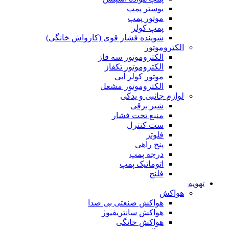
بوستر پمپ
موتور پمپ
پمپ کولر
شوینده فشار قوی (کارواش خانگی)
الکتروموتور
الکتروموتور سه فاز
الکتروموتور تکفاز
موتور کولر آبی
الکتروموتور مشعل
لوازم جانبی و یدکی
شیر برقی
منبع تحت فشار
ست کنترل
فلوتر
پنج راهی
درجه پمپ
اتوماتیک پمپ
فلنج
تهویه
هواکش
هواکش صنعتی بی صدا
هواکش سانتریفیوژ
هواکش خانگی