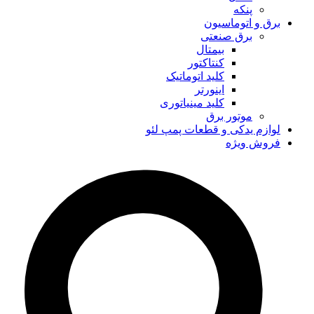
پنکه
برق و اتوماسیون
برق صنعتی
بیمتال
کنتاکتور
کلید اتوماتیک
اینورتر
کلید مینیاتوری
موتور برق
لوازم یدکی و قطعات پمپ لئو
فروش ویژه