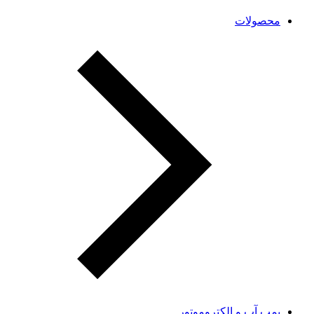
محصولات
پمپ آب و الکتروموتور