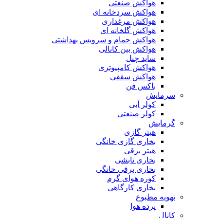
هواکش صنعتی
هواکش سردخانه ای
هواکش مرغداری
هواکش گلخانه ای
هواکش حمام و سرویس بهداشتی
هواکش بین کانالی
ساید چنل
هواکش کامپیوتری
هواکش سقفی
باکس فن
سرمایش
کولر آبی
کولر صنعتی
گرمایش
هیتر گازی
بخاری گازی خانگی
هیتر برقی
بخاری تابشی
بخاری برقی خانگی
کوره هوای گرم
بخاری کارگاهی
تهویه مطبوع
پرده هوا
کانال