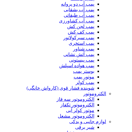
پمپ آب دو پروانه
پمپ آب بشقابی
پمپ آب طبقاتی
پمپ آب کشاورزی
پمپ لجن کش
پمپ کف کش
پمپ سیرکولاتور
پمپ استخری
پمپ شناور
پمپ آتش نشانی
پمپ پیستونی
پمپ هواده اسپلش
بوستر پمپ
موتور پمپ
پمپ کولر
شوینده فشار قوی (کارواش خانگی)
الکتروموتور
الکتروموتور سه فاز
الکتروموتور تکفاز
موتور کولر آبی
الکتروموتور مشعل
لوازم جانبی و یدکی
شیر برقی