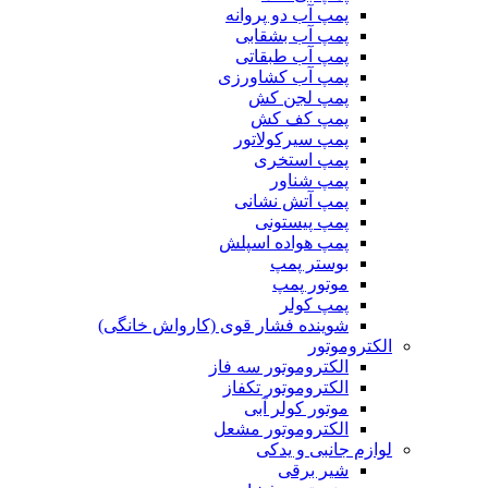
پمپ آب دو پروانه
پمپ آب بشقابی
پمپ آب طبقاتی
پمپ آب کشاورزی
پمپ لجن کش
پمپ کف کش
پمپ سیرکولاتور
پمپ استخری
پمپ شناور
پمپ آتش نشانی
پمپ پیستونی
پمپ هواده اسپلش
بوستر پمپ
موتور پمپ
پمپ کولر
شوینده فشار قوی (کارواش خانگی)
الکتروموتور
الکتروموتور سه فاز
الکتروموتور تکفاز
موتور کولر آبی
الکتروموتور مشعل
لوازم جانبی و یدکی
شیر برقی