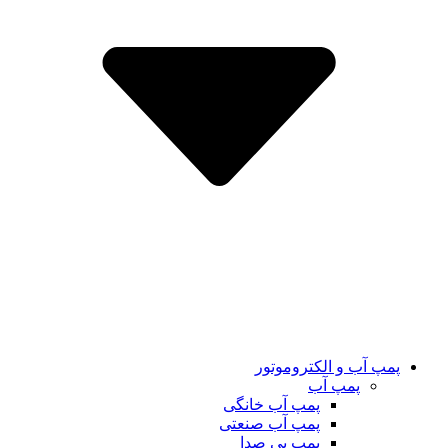
پمپ آب و الکتروموتور
پمپ آب
پمپ آب خانگی
پمپ آب صنعتی
پمپ بی صدا