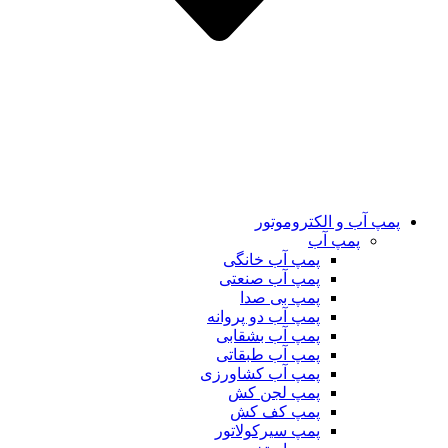
پمپ آب و الکتروموتور
پمپ آب
پمپ آب خانگی
پمپ آب صنعتی
پمپ بی صدا
پمپ آب دو پروانه
پمپ آب بشقابی
پمپ آب طبقاتی
پمپ آب کشاورزی
پمپ لجن کش
پمپ کف کش
پمپ سیرکولاتور