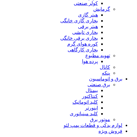
کولر صنعتی
گرمایش
هیتر گازی
بخاری گازی خانگی
هیتر برقی
بخاری تابشی
بخاری برقی خانگی
کوره هوای گرم
بخاری کارگاهی
تهویه مطبوع
پرده هوا
کانال
پنکه
برق و اتوماسیون
برق صنعتی
بیمتال
کنتاکتور
کلید اتوماتیک
اینورتر
کلید مینیاتوری
موتور برق
لوازم یدکی و قطعات پمپ لئو
فروش ویژه