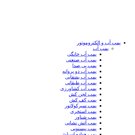
پمپ آب و الکتروموتور
پمپ آب
پمپ آب خانگی
پمپ آب صنعتی
پمپ بی صدا
پمپ آب دو پروانه
پمپ آب بشقابی
پمپ آب طبقاتی
پمپ آب کشاورزی
پمپ لجن کش
پمپ کف کش
پمپ سیرکولاتور
پمپ استخری
پمپ شناور
پمپ آتش نشانی
پمپ پیستونی
پمپ هواده اسپلش