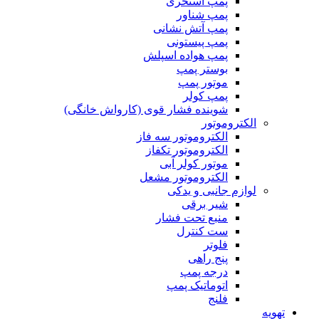
پمپ استخری
پمپ شناور
پمپ آتش نشانی
پمپ پیستونی
پمپ هواده اسپلش
بوستر پمپ
موتور پمپ
پمپ کولر
شوینده فشار قوی (کارواش خانگی)
الکتروموتور
الکتروموتور سه فاز
الکتروموتور تکفاز
موتور کولر آبی
الکتروموتور مشعل
لوازم جانبی و یدکی
شیر برقی
منبع تحت فشار
ست کنترل
فلوتر
پنج راهی
درجه پمپ
اتوماتیک پمپ
فلنج
تهویه