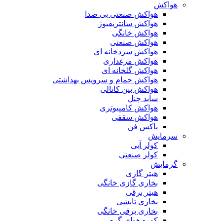
هواکش
هواکش صنعتی بی صدا
هواکش سانتریفیوژ
هواکش خانگی
هواکش صنعتی
هواکش سردخانه ای
هواکش مرغداری
هواکش گلخانه ای
هواکش حمام و سرویس بهداشتی
هواکش بین کانالی
ساید چنل
هواکش کامپیوتری
هواکش سقفی
باکس فن
سرمایش
کولر آبی
کولر صنعتی
گرمایش
هیتر گازی
بخاری گازی خانگی
هیتر برقی
بخاری تابشی
بخاری برقی خانگی
کوره هوای گرم