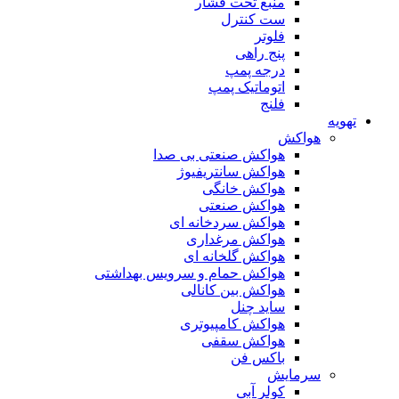
منبع تحت فشار
ست کنترل
فلوتر
پنج راهی
درجه پمپ
اتوماتیک پمپ
فلنج
تهویه
هواکش
هواکش صنعتی بی صدا
هواکش سانتریفیوژ
هواکش خانگی
هواکش صنعتی
هواکش سردخانه ای
هواکش مرغداری
هواکش گلخانه ای
هواکش حمام و سرویس بهداشتی
هواکش بین کانالی
ساید چنل
هواکش کامپیوتری
هواکش سقفی
باکس فن
سرمایش
کولر آبی