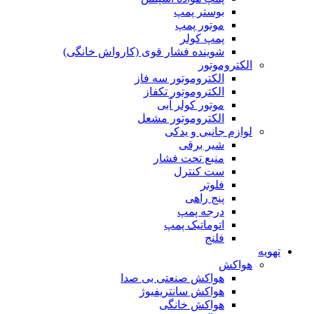
بوستر پمپ
موتور پمپ
پمپ کولر
شوینده فشار قوی (کارواش خانگی)
الکتروموتور
الکتروموتور سه فاز
الکتروموتور تکفاز
موتور کولر آبی
الکتروموتور مشعل
لوازم جانبی و یدکی
شیر برقی
منبع تحت فشار
ست کنترل
فلوتر
پنج راهی
درجه پمپ
اتوماتیک پمپ
فلنج
تهویه
هواکش
هواکش صنعتی بی صدا
هواکش سانتریفیوژ
هواکش خانگی