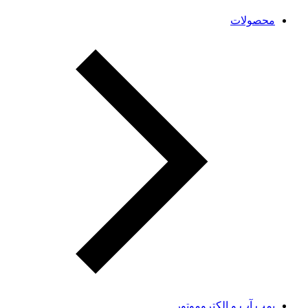
محصولات
پمپ آب و الکتروموتور