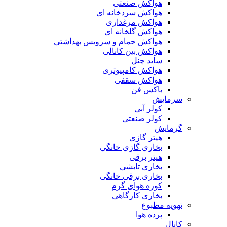
هواکش صنعتی
هواکش سردخانه ای
هواکش مرغداری
هواکش گلخانه ای
هواکش حمام و سرویس بهداشتی
هواکش بین کانالی
ساید چنل
هواکش کامپیوتری
هواکش سقفی
باکس فن
سرمایش
کولر آبی
کولر صنعتی
گرمایش
هیتر گازی
بخاری گازی خانگی
هیتر برقی
بخاری تابشی
بخاری برقی خانگی
کوره هوای گرم
بخاری کارگاهی
تهویه مطبوع
پرده هوا
کانال