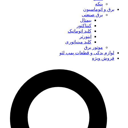
پنکه
برق و اتوماسیون
برق صنعتی
بیمتال
کنتاکتور
کلید اتوماتیک
اینورتر
کلید مینیاتوری
موتور برق
لوازم یدکی و قطعات پمپ لئو
فروش ویژه