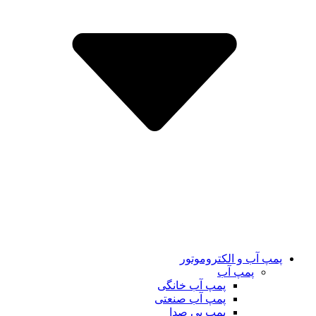
پمپ آب و الکتروموتور
پمپ آب
پمپ آب خانگی
پمپ آب صنعتی
پمپ بی صدا