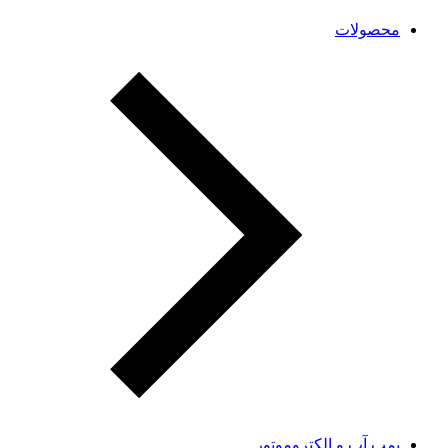
محصولات
پمپ آب و الکتروموتور