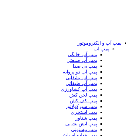
پمپ آب و الکتروموتور
پمپ آب
پمپ آب خانگی
پمپ آب صنعتی
پمپ بی صدا
پمپ آب دو پروانه
پمپ آب بشقابی
پمپ آب طبقاتی
پمپ آب کشاورزی
پمپ لجن کش
پمپ کف کش
پمپ سیرکولاتور
پمپ استخری
پمپ شناور
پمپ آتش نشانی
پمپ پیستونی
پمپ هواده اسپلش