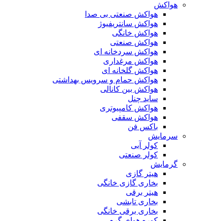
هواکش
هواکش صنعتی بی صدا
هواکش سانتریفیوژ
هواکش خانگی
هواکش صنعتی
هواکش سردخانه ای
هواکش مرغداری
هواکش گلخانه ای
هواکش حمام و سرویس بهداشتی
هواکش بین کانالی
ساید چنل
هواکش کامپیوتری
هواکش سقفی
باکس فن
سرمایش
کولر آبی
کولر صنعتی
گرمایش
هیتر گازی
بخاری گازی خانگی
هیتر برقی
بخاری تابشی
بخاری برقی خانگی
کوره هوای گرم