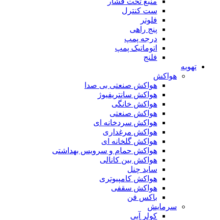
منبع تحت فشار
ست کنترل
فلوتر
پنج راهی
درجه پمپ
اتوماتیک پمپ
فلنج
تهویه
هواکش
هواکش صنعتی بی صدا
هواکش سانتریفیوژ
هواکش خانگی
هواکش صنعتی
هواکش سردخانه ای
هواکش مرغداری
هواکش گلخانه ای
هواکش حمام و سرویس بهداشتی
هواکش بین کانالی
ساید چنل
هواکش کامپیوتری
هواکش سقفی
باکس فن
سرمایش
کولر آبی