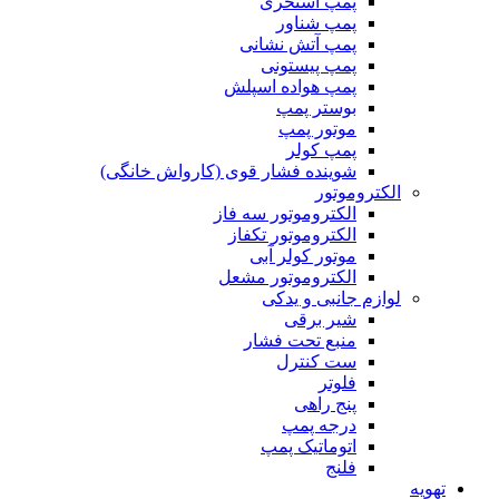
پمپ استخری
پمپ شناور
پمپ آتش نشانی
پمپ پیستونی
پمپ هواده اسپلش
بوستر پمپ
موتور پمپ
پمپ کولر
شوینده فشار قوی (کارواش خانگی)
الکتروموتور
الکتروموتور سه فاز
الکتروموتور تکفاز
موتور کولر آبی
الکتروموتور مشعل
لوازم جانبی و یدکی
شیر برقی
منبع تحت فشار
ست کنترل
فلوتر
پنج راهی
درجه پمپ
اتوماتیک پمپ
فلنج
تهویه