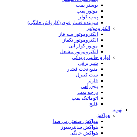
بوستر پمپ
موتور پمپ
پمپ کولر
شوینده فشار قوی (کارواش خانگی)
الکتروموتور
الکتروموتور سه فاز
الکتروموتور تکفاز
موتور کولر آبی
الکتروموتور مشعل
لوازم جانبی و یدکی
شیر برقی
منبع تحت فشار
ست کنترل
فلوتر
پنج راهی
درجه پمپ
اتوماتیک پمپ
فلنج
تهویه
هواکش
هواکش صنعتی بی صدا
هواکش سانتریفیوژ
هواکش خانگی