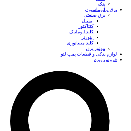
پنکه
برق و اتوماسیون
برق صنعتی
بیمتال
کنتاکتور
کلید اتوماتیک
اینورتر
کلید مینیاتوری
موتور برق
لوازم یدکی و قطعات پمپ لئو
فروش ویژه