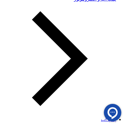
پمپ آب