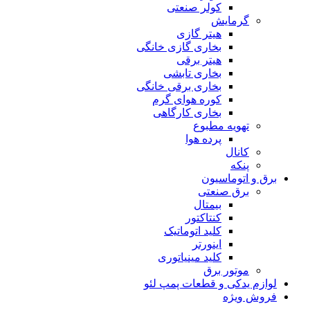
کولر صنعتی
گرمایش
هیتر گازی
بخاری گازی خانگی
هیتر برقی
بخاری تابشی
بخاری برقی خانگی
کوره هوای گرم
بخاری کارگاهی
تهویه مطبوع
پرده هوا
کانال
پنکه
برق و اتوماسیون
برق صنعتی
بیمتال
کنتاکتور
کلید اتوماتیک
اینورتر
کلید مینیاتوری
موتور برق
لوازم یدکی و قطعات پمپ لئو
فروش ویژه