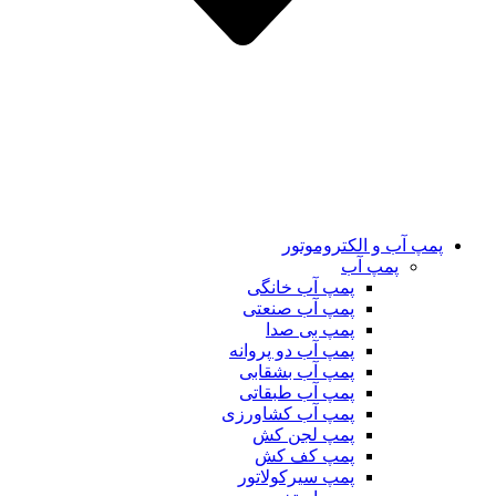
پمپ آب و الکتروموتور
پمپ آب
پمپ آب خانگی
پمپ آب صنعتی
پمپ بی صدا
پمپ آب دو پروانه
پمپ آب بشقابی
پمپ آب طبقاتی
پمپ آب کشاورزی
پمپ لجن کش
پمپ کف کش
پمپ سیرکولاتور