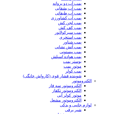
پمپ آب دو پروانه
پمپ آب بشقابی
پمپ آب طبقاتی
پمپ آب کشاورزی
پمپ لجن کش
پمپ کف کش
پمپ سیرکولاتور
پمپ استخری
پمپ شناور
پمپ آتش نشانی
پمپ پیستونی
پمپ هواده اسپلش
بوستر پمپ
موتور پمپ
پمپ کولر
شوینده فشار قوی (کارواش خانگی)
الکتروموتور
الکتروموتور سه فاز
الکتروموتور تکفاز
موتور کولر آبی
الکتروموتور مشعل
لوازم جانبی و یدکی
شیر برقی