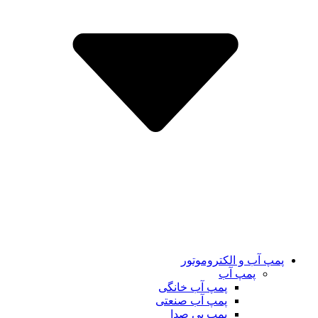
پمپ آب و الکتروموتور
پمپ آب
پمپ آب خانگی
پمپ آب صنعتی
پمپ بی صدا