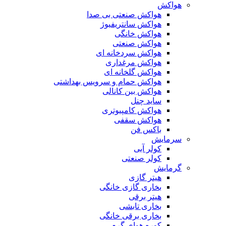
هواکش
هواکش صنعتی بی صدا
هواکش سانتریفیوژ
هواکش خانگی
هواکش صنعتی
هواکش سردخانه ای
هواکش مرغداری
هواکش گلخانه ای
هواکش حمام و سرویس بهداشتی
هواکش بین کانالی
ساید چنل
هواکش کامپیوتری
هواکش سقفی
باکس فن
سرمایش
کولر آبی
کولر صنعتی
گرمایش
هیتر گازی
بخاری گازی خانگی
هیتر برقی
بخاری تابشی
بخاری برقی خانگی
کوره هوای گرم