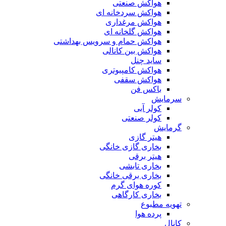
هواکش صنعتی
هواکش سردخانه ای
هواکش مرغداری
هواکش گلخانه ای
هواکش حمام و سرویس بهداشتی
هواکش بین کانالی
ساید چنل
هواکش کامپیوتری
هواکش سقفی
باکس فن
سرمایش
کولر آبی
کولر صنعتی
گرمایش
هیتر گازی
بخاری گازی خانگی
هیتر برقی
بخاری تابشی
بخاری برقی خانگی
کوره هوای گرم
بخاری کارگاهی
تهویه مطبوع
پرده هوا
کانال