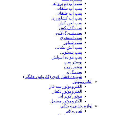
پمپ آب دو پروانه
پمپ آب بشقابی
پمپ آب طبقاتی
پمپ آب کشاورزی
پمپ لجن کش
پمپ کف کش
پمپ سیرکولاتور
پمپ استخری
پمپ شناور
پمپ آتش نشانی
پمپ پیستونی
پمپ هواده اسپلش
بوستر پمپ
موتور پمپ
پمپ کولر
شوینده فشار قوی (کارواش خانگی)
الکتروموتور
الکتروموتور سه فاز
الکتروموتور تکفاز
موتور کولر آبی
الکتروموتور مشعل
لوازم جانبی و یدکی
شیر برقی