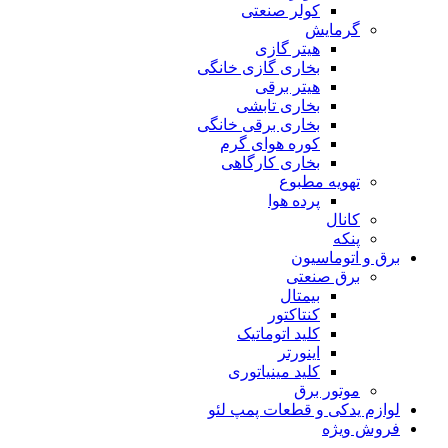
کولر صنعتی
گرمایش
هیتر گازی
بخاری گازی خانگی
هیتر برقی
بخاری تابشی
بخاری برقی خانگی
کوره هوای گرم
بخاری کارگاهی
تهویه مطبوع
پرده هوا
کانال
پنکه
برق و اتوماسیون
برق صنعتی
بیمتال
کنتاکتور
کلید اتوماتیک
اینورتر
کلید مینیاتوری
موتور برق
لوازم یدکی و قطعات پمپ لئو
فروش ویژه