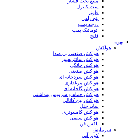
منبع تحت فشار
ست کنترل
فلوتر
پنج راهی
درجه پمپ
اتوماتیک پمپ
فلنج
تهویه
هواکش
هواکش صنعتی بی صدا
هواکش سانتریفیوژ
هواکش خانگی
هواکش صنعتی
هواکش سردخانه ای
هواکش مرغداری
هواکش گلخانه ای
هواکش حمام و سرویس بهداشتی
هواکش بین کانالی
ساید چنل
هواکش کامپیوتری
هواکش سقفی
باکس فن
سرمایش
کولر آبی