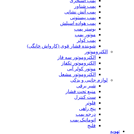
پمپ استخری
پمپ شناور
پمپ آتش نشانی
پمپ پیستونی
پمپ هواده اسپلش
بوستر پمپ
موتور پمپ
پمپ کولر
شوینده فشار قوی (کارواش خانگی)
الکتروموتور
الکتروموتور سه فاز
الکتروموتور تکفاز
موتور کولر آبی
الکتروموتور مشعل
لوازم جانبی و یدکی
شیر برقی
منبع تحت فشار
ست کنترل
فلوتر
پنج راهی
درجه پمپ
اتوماتیک پمپ
فلنج
تهویه