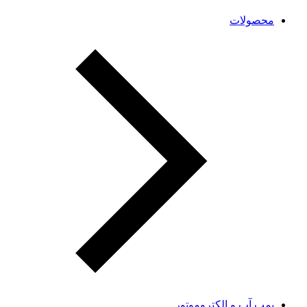
محصولات
پمپ آب و الکتروموتور