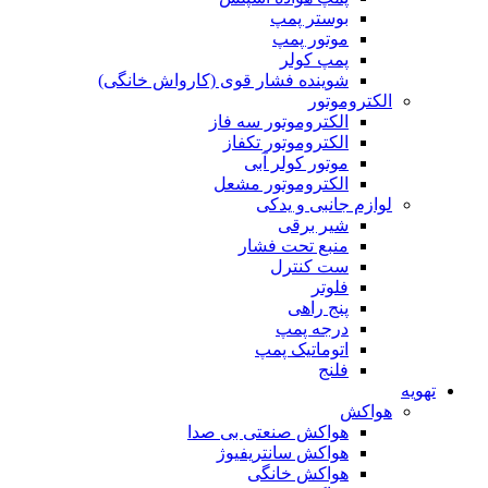
بوستر پمپ
موتور پمپ
پمپ کولر
شوینده فشار قوی (کارواش خانگی)
الکتروموتور
الکتروموتور سه فاز
الکتروموتور تکفاز
موتور کولر آبی
الکتروموتور مشعل
لوازم جانبی و یدکی
شیر برقی
منبع تحت فشار
ست کنترل
فلوتر
پنج راهی
درجه پمپ
اتوماتیک پمپ
فلنج
تهویه
هواکش
هواکش صنعتی بی صدا
هواکش سانتریفیوژ
هواکش خانگی