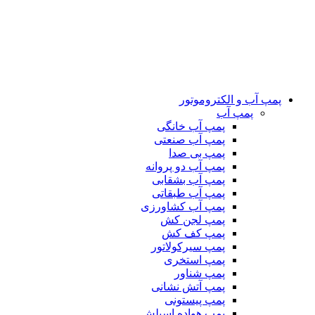
پمپ آب و الکتروموتور
پمپ آب
پمپ آب خانگی
پمپ آب صنعتی
پمپ بی صدا
پمپ آب دو پروانه
پمپ آب بشقابی
پمپ آب طبقاتی
پمپ آب کشاورزی
پمپ لجن کش
پمپ کف کش
پمپ سیرکولاتور
پمپ استخری
پمپ شناور
پمپ آتش نشانی
پمپ پیستونی
پمپ هواده اسپلش