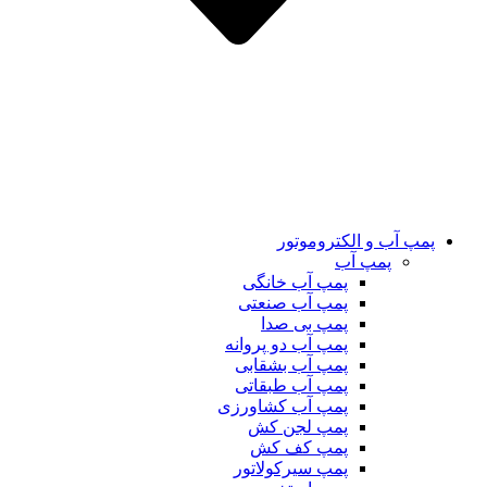
پمپ آب و الکتروموتور
پمپ آب
پمپ آب خانگی
پمپ آب صنعتی
پمپ بی صدا
پمپ آب دو پروانه
پمپ آب بشقابی
پمپ آب طبقاتی
پمپ آب کشاورزی
پمپ لجن کش
پمپ کف کش
پمپ سیرکولاتور