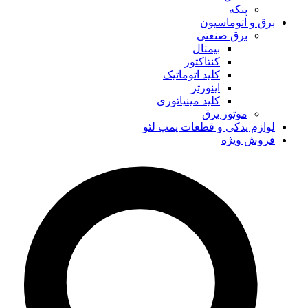
پنکه
برق و اتوماسیون
برق صنعتی
بیمتال
کنتاکتور
کلید اتوماتیک
اینورتر
کلید مینیاتوری
موتور برق
لوازم یدکی و قطعات پمپ لئو
فروش ویژه