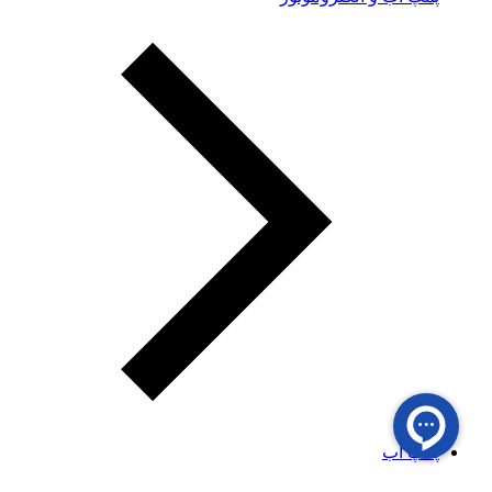
پمپ آب