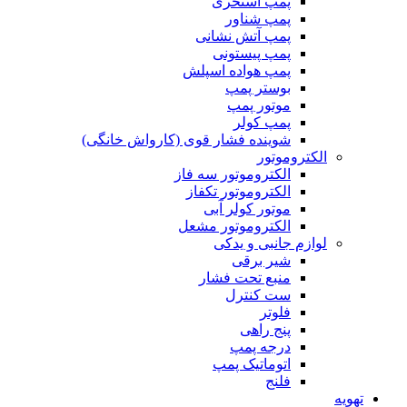
پمپ استخری
پمپ شناور
پمپ آتش نشانی
پمپ پیستونی
پمپ هواده اسپلش
بوستر پمپ
موتور پمپ
پمپ کولر
شوینده فشار قوی (کارواش خانگی)
الکتروموتور
الکتروموتور سه فاز
الکتروموتور تکفاز
موتور کولر آبی
الکتروموتور مشعل
لوازم جانبی و یدکی
شیر برقی
منبع تحت فشار
ست کنترل
فلوتر
پنج راهی
درجه پمپ
اتوماتیک پمپ
فلنج
تهویه