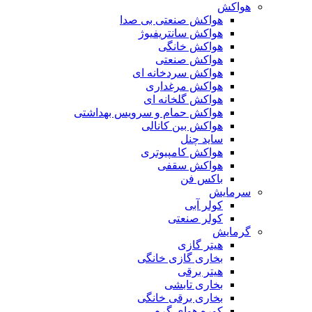
هواکش
هواکش صنعتی بی صدا
هواکش سانتریفیوژ
هواکش خانگی
هواکش صنعتی
هواکش سردخانه ای
هواکش مرغداری
هواکش گلخانه ای
هواکش حمام و سرویس بهداشتی
هواکش بین کانالی
ساید چنل
هواکش کامپیوتری
هواکش سقفی
باکس فن
سرمایش
کولر آبی
کولر صنعتی
گرمایش
هیتر گازی
بخاری گازی خانگی
هیتر برقی
بخاری تابشی
بخاری برقی خانگی
کوره هوای گرم