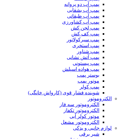
پمپ آب دو پروانه
پمپ آب بشقابی
پمپ آب طبقاتی
پمپ آب کشاورزی
پمپ لجن کش
پمپ کف کش
پمپ سیرکولاتور
پمپ استخری
پمپ شناور
پمپ آتش نشانی
پمپ پیستونی
پمپ هواده اسپلش
بوستر پمپ
موتور پمپ
پمپ کولر
شوینده فشار قوی (کارواش خانگی)
الکتروموتور
الکتروموتور سه فاز
الکتروموتور تکفاز
موتور کولر آبی
الکتروموتور مشعل
لوازم جانبی و یدکی
شیر برقی