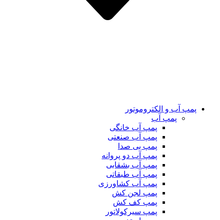
پمپ آب و الکتروموتور
پمپ آب
پمپ آب خانگی
پمپ آب صنعتی
پمپ بی صدا
پمپ آب دو پروانه
پمپ آب بشقابی
پمپ آب طبقاتی
پمپ آب کشاورزی
پمپ لجن کش
پمپ کف کش
پمپ سیرکولاتور