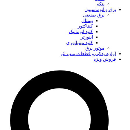
پنکه
برق و اتوماسیون
برق صنعتی
بیمتال
کنتاکتور
کلید اتوماتیک
اینورتر
کلید مینیاتوری
موتور برق
لوازم یدکی و قطعات پمپ لئو
فروش ویژه