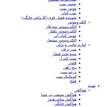
بوستر پمپ
موتور پمپ
پمپ کولر
شوینده فشار قوی (کارواش خانگی)
الکتروموتور
الکتروموتور سه فاز
الکتروموتور تکفاز
موتور کولر آبی
الکتروموتور مشعل
لوازم جانبی و یدکی
شیر برقی
منبع تحت فشار
ست کنترل
فلوتر
پنج راهی
درجه پمپ
اتوماتیک پمپ
فلنج
تهویه
هواکش
هواکش صنعتی بی صدا
هواکش سانتریفیوژ
هواکش خانگی