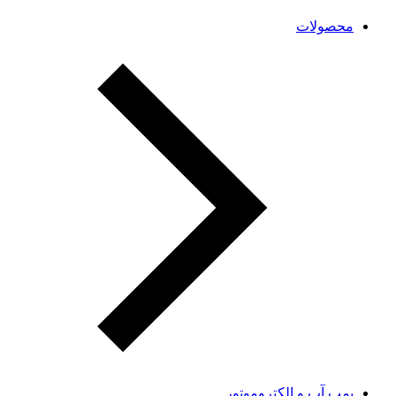
محصولات
پمپ آب و الکتروموتور