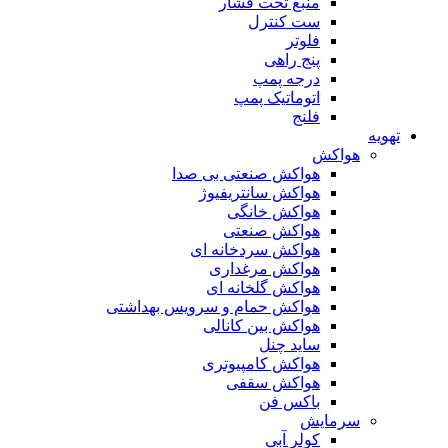
منبع تحت فشار
ست کنترل
فلوتر
پنج راهی
درجه پمپ
اتوماتیک پمپ
فلنج
تهویه
هواکش
هواکش صنعتی بی صدا
هواکش سانتریفیوژ
هواکش خانگی
هواکش صنعتی
هواکش سردخانه ای
هواکش مرغداری
هواکش گلخانه ای
هواکش حمام و سرویس بهداشتی
هواکش بین کانالی
ساید چنل
هواکش کامپیوتری
هواکش سقفی
باکس فن
سرمایش
کولر آبی