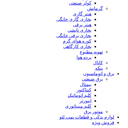
کولر صنعتی
گرمایش
هیتر گازی
بخاری گازی خانگی
هیتر برقی
بخاری تابشی
بخاری برقی خانگی
کوره هوای گرم
بخاری کارگاهی
تهویه مطبوع
پرده هوا
کانال
پنکه
برق و اتوماسیون
برق صنعتی
بیمتال
کنتاکتور
کلید اتوماتیک
اینورتر
کلید مینیاتوری
موتور برق
لوازم یدکی و قطعات پمپ لئو
فروش ویژه