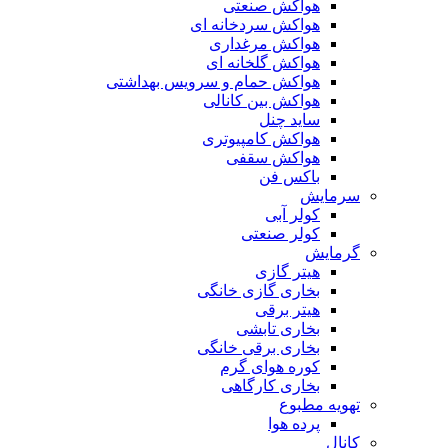
هواکش صنعتی
هواکش سردخانه ای
هواکش مرغداری
هواکش گلخانه ای
هواکش حمام و سرویس بهداشتی
هواکش بین کانالی
ساید چنل
هواکش کامپیوتری
هواکش سقفی
باکس فن
سرمایش
کولر آبی
کولر صنعتی
گرمایش
هیتر گازی
بخاری گازی خانگی
هیتر برقی
بخاری تابشی
بخاری برقی خانگی
کوره هوای گرم
بخاری کارگاهی
تهویه مطبوع
پرده هوا
کانال