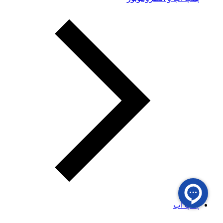
پمپ آب