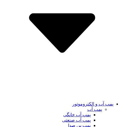
پمپ آب و الکتروموتور
پمپ آب
پمپ آب خانگی
پمپ آب صنعتی
پمپ بی صدا