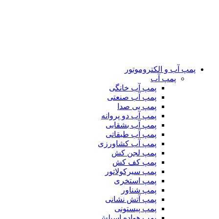
پمپ آب و الکتروموتور
پمپ آب
پمپ آب خانگی
پمپ آب صنعتی
پمپ بی صدا
پمپ آب دو پروانه
پمپ آب بشقابی
پمپ آب طبقاتی
پمپ آب کشاورزی
پمپ لجن کش
پمپ کف کش
پمپ سیرکولاتور
پمپ استخری
پمپ شناور
پمپ آتش نشانی
پمپ پیستونی
پمپ هواده اسپلش