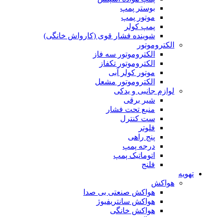
بوستر پمپ
موتور پمپ
پمپ کولر
شوینده فشار قوی (کارواش خانگی)
الکتروموتور
الکتروموتور سه فاز
الکتروموتور تکفاز
موتور کولر آبی
الکتروموتور مشعل
لوازم جانبی و یدکی
شیر برقی
منبع تحت فشار
ست کنترل
فلوتر
پنج راهی
درجه پمپ
اتوماتیک پمپ
فلنج
تهویه
هواکش
هواکش صنعتی بی صدا
هواکش سانتریفیوژ
هواکش خانگی