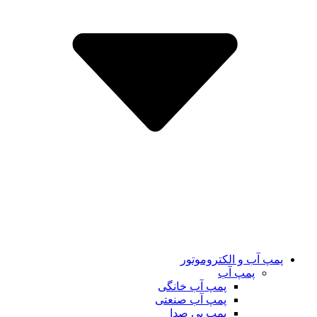
پمپ آب و الکتروموتور
پمپ آب
پمپ آب خانگی
پمپ آب صنعتی
پمپ بی صدا