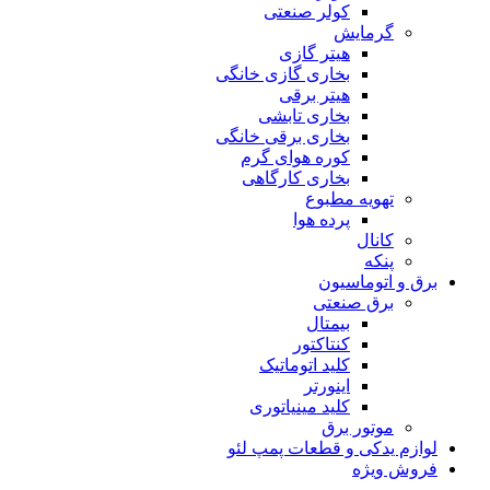
کولر صنعتی
گرمایش
هیتر گازی
بخاری گازی خانگی
هیتر برقی
بخاری تابشی
بخاری برقی خانگی
کوره هوای گرم
بخاری کارگاهی
تهویه مطبوع
پرده هوا
کانال
پنکه
برق و اتوماسیون
برق صنعتی
بیمتال
کنتاکتور
کلید اتوماتیک
اینورتر
کلید مینیاتوری
موتور برق
لوازم یدکی و قطعات پمپ لئو
فروش ویژه