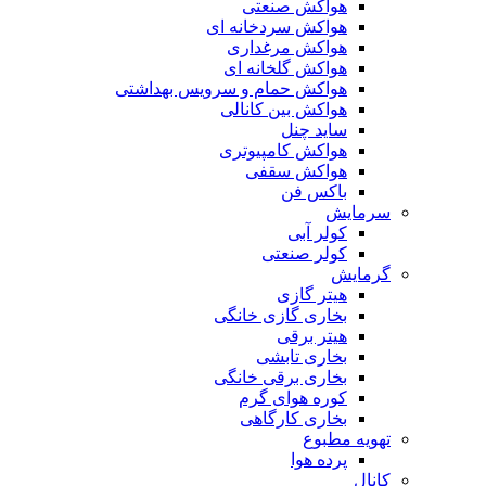
هواکش صنعتی
هواکش سردخانه ای
هواکش مرغداری
هواکش گلخانه ای
هواکش حمام و سرویس بهداشتی
هواکش بین کانالی
ساید چنل
هواکش کامپیوتری
هواکش سقفی
باکس فن
سرمایش
کولر آبی
کولر صنعتی
گرمایش
هیتر گازی
بخاری گازی خانگی
هیتر برقی
بخاری تابشی
بخاری برقی خانگی
کوره هوای گرم
بخاری کارگاهی
تهویه مطبوع
پرده هوا
کانال