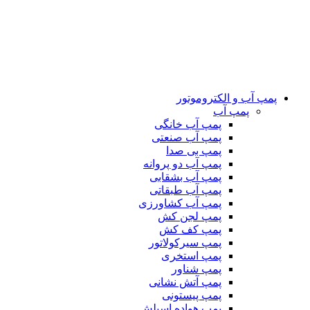
پمپ آب و الکتروموتور
پمپ آب
پمپ آب خانگی
پمپ آب صنعتی
پمپ بی صدا
پمپ آب دو پروانه
پمپ آب بشقابی
پمپ آب طبقاتی
پمپ آب کشاورزی
پمپ لجن کش
پمپ کف کش
پمپ سیرکولاتور
پمپ استخری
پمپ شناور
پمپ آتش نشانی
پمپ پیستونی
پمپ هواده اسپلش