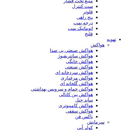
منبع تحت فشار
ست کنترل
فلوتر
پنج راهی
درجه پمپ
اتوماتیک پمپ
فلنج
تهویه
هواکش
هواکش صنعتی بی صدا
هواکش سانتریفیوژ
هواکش خانگی
هواکش صنعتی
هواکش سردخانه ای
هواکش مرغداری
هواکش گلخانه ای
هواکش حمام و سرویس بهداشتی
هواکش بین کانالی
ساید چنل
هواکش کامپیوتری
هواکش سقفی
باکس فن
سرمایش
کولر آبی