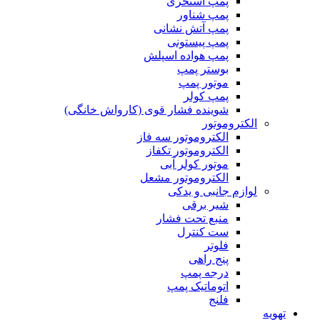
پمپ استخری
پمپ شناور
پمپ آتش نشانی
پمپ پیستونی
پمپ هواده اسپلش
بوستر پمپ
موتور پمپ
پمپ کولر
شوینده فشار قوی (کارواش خانگی)
الکتروموتور
الکتروموتور سه فاز
الکتروموتور تکفاز
موتور کولر آبی
الکتروموتور مشعل
لوازم جانبی و یدکی
شیر برقی
منبع تحت فشار
ست کنترل
فلوتر
پنج راهی
درجه پمپ
اتوماتیک پمپ
فلنج
تهویه