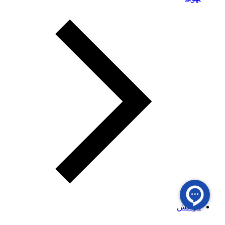
هواکش