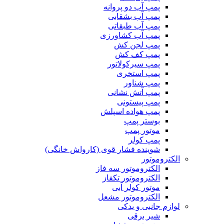
پمپ آب دو پروانه
پمپ آب بشقابی
پمپ آب طبقاتی
پمپ آب کشاورزی
پمپ لجن کش
پمپ کف کش
پمپ سیرکولاتور
پمپ استخری
پمپ شناور
پمپ آتش نشانی
پمپ پیستونی
پمپ هواده اسپلش
بوستر پمپ
موتور پمپ
پمپ کولر
شوینده فشار قوی (کارواش خانگی)
الکتروموتور
الکتروموتور سه فاز
الکتروموتور تکفاز
موتور کولر آبی
الکتروموتور مشعل
لوازم جانبی و یدکی
شیر برقی