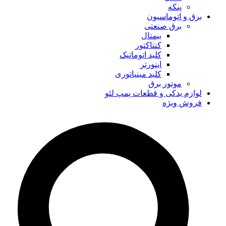
پنکه
برق و اتوماسیون
برق صنعتی
بیمتال
کنتاکتور
کلید اتوماتیک
اینورتر
کلید مینیاتوری
موتور برق
لوازم یدکی و قطعات پمپ لئو
فروش ویژه