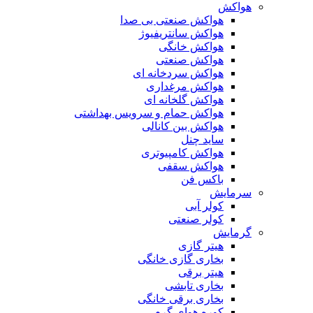
هواکش
هواکش صنعتی بی صدا
هواکش سانتریفیوژ
هواکش خانگی
هواکش صنعتی
هواکش سردخانه ای
هواکش مرغداری
هواکش گلخانه ای
هواکش حمام و سرویس بهداشتی
هواکش بین کانالی
ساید چنل
هواکش کامپیوتری
هواکش سقفی
باکس فن
سرمایش
کولر آبی
کولر صنعتی
گرمایش
هیتر گازی
بخاری گازی خانگی
هیتر برقی
بخاری تابشی
بخاری برقی خانگی
کوره هوای گرم