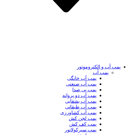
پمپ آب و الکتروموتور
پمپ آب
پمپ آب خانگی
پمپ آب صنعتی
پمپ بی صدا
پمپ آب دو پروانه
پمپ آب بشقابی
پمپ آب طبقاتی
پمپ آب کشاورزی
پمپ لجن کش
پمپ کف کش
پمپ سیرکولاتور