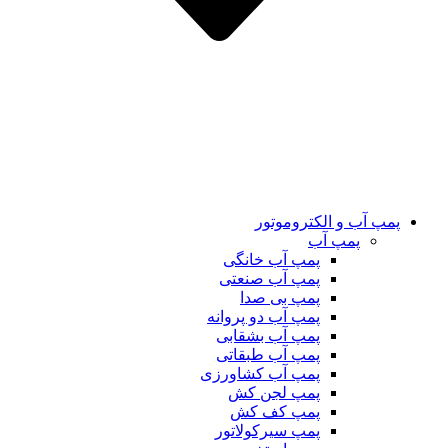
پمپ آب و الکتروموتور
پمپ آب
پمپ آب خانگی
پمپ آب صنعتی
پمپ بی صدا
پمپ آب دو پروانه
پمپ آب بشقابی
پمپ آب طبقاتی
پمپ آب کشاورزی
پمپ لجن کش
پمپ کف کش
پمپ سیرکولاتور