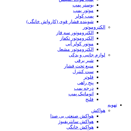
بوستر پمپ
موتور پمپ
پمپ کولر
شوینده فشار قوی (کارواش خانگی)
الکتروموتور
الکتروموتور سه فاز
الکتروموتور تکفاز
موتور کولر آبی
الکتروموتور مشعل
لوازم جانبی و یدکی
شیر برقی
منبع تحت فشار
ست کنترل
فلوتر
پنج راهی
درجه پمپ
اتوماتیک پمپ
فلنج
تهویه
هواکش
هواکش صنعتی بی صدا
هواکش سانتریفیوژ
هواکش خانگی