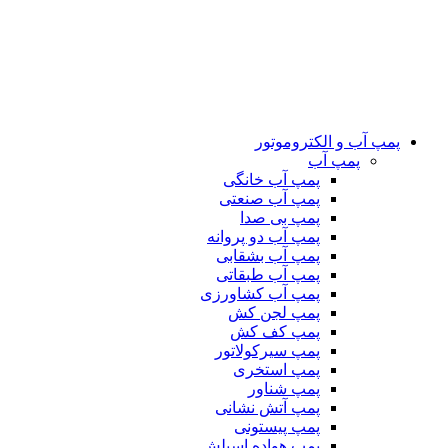
پمپ آب و الکتروموتور
پمپ آب
پمپ آب خانگی
پمپ آب صنعتی
پمپ بی صدا
پمپ آب دو پروانه
پمپ آب بشقابی
پمپ آب طبقاتی
پمپ آب کشاورزی
پمپ لجن کش
پمپ کف کش
پمپ سیرکولاتور
پمپ استخری
پمپ شناور
پمپ آتش نشانی
پمپ پیستونی
پمپ هواده اسپلش