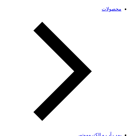
محصولات
پمپ آب و الکتروموتور