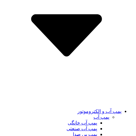
پمپ آب و الکتروموتور
پمپ آب
پمپ آب خانگی
پمپ آب صنعتی
پمپ بی صدا