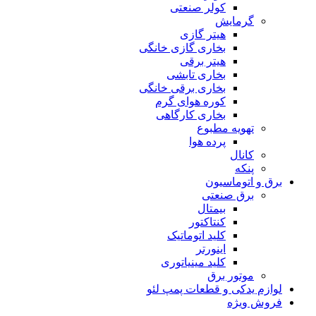
کولر صنعتی
گرمایش
هیتر گازی
بخاری گازی خانگی
هیتر برقی
بخاری تابشی
بخاری برقی خانگی
کوره هوای گرم
بخاری کارگاهی
تهویه مطبوع
پرده هوا
کانال
پنکه
برق و اتوماسیون
برق صنعتی
بیمتال
کنتاکتور
کلید اتوماتیک
اینورتر
کلید مینیاتوری
موتور برق
لوازم یدکی و قطعات پمپ لئو
فروش ویژه