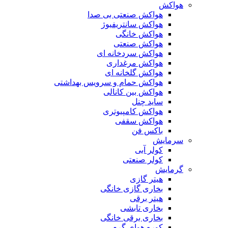
هواکش
هواکش صنعتی بی صدا
هواکش سانتریفیوژ
هواکش خانگی
هواکش صنعتی
هواکش سردخانه ای
هواکش مرغداری
هواکش گلخانه ای
هواکش حمام و سرویس بهداشتی
هواکش بین کانالی
ساید چنل
هواکش کامپیوتری
هواکش سقفی
باکس فن
سرمایش
کولر آبی
کولر صنعتی
گرمایش
هیتر گازی
بخاری گازی خانگی
هیتر برقی
بخاری تابشی
بخاری برقی خانگی
کوره هوای گرم