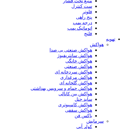
منبع تحت فشار
ست کنترل
فلوتر
پنج راهی
درجه پمپ
اتوماتیک پمپ
فلنج
تهویه
هواکش
هواکش صنعتی بی صدا
هواکش سانتریفیوژ
هواکش خانگی
هواکش صنعتی
هواکش سردخانه ای
هواکش مرغداری
هواکش گلخانه ای
هواکش حمام و سرویس بهداشتی
هواکش بین کانالی
ساید چنل
هواکش کامپیوتری
هواکش سقفی
باکس فن
سرمایش
کولر آبی