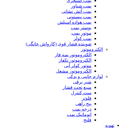
پمپ استخری
پمپ شناور
پمپ آتش نشانی
پمپ پیستونی
پمپ هواده اسپلش
بوستر پمپ
موتور پمپ
پمپ کولر
شوینده فشار قوی (کارواش خانگی)
الکتروموتور
الکتروموتور سه فاز
الکتروموتور تکفاز
موتور کولر آبی
الکتروموتور مشعل
لوازم جانبی و یدکی
شیر برقی
منبع تحت فشار
ست کنترل
فلوتر
پنج راهی
درجه پمپ
اتوماتیک پمپ
فلنج
تهویه