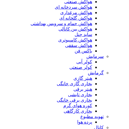
هواکش صنعتی
هواکش سردخانه ای
هواکش مرغداری
هواکش گلخانه ای
هواکش حمام و سرویس بهداشتی
هواکش بین کانالی
ساید چنل
هواکش کامپیوتری
هواکش سقفی
باکس فن
سرمایش
کولر آبی
کولر صنعتی
گرمایش
هیتر گازی
بخاری گازی خانگی
هیتر برقی
بخاری تابشی
بخاری برقی خانگی
کوره هوای گرم
بخاری کارگاهی
تهویه مطبوع
پرده هوا
کانال