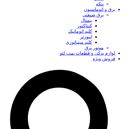
پنکه
برق و اتوماسیون
برق صنعتی
بیمتال
کنتاکتور
کلید اتوماتیک
اینورتر
کلید مینیاتوری
موتور برق
لوازم یدکی و قطعات پمپ لئو
فروش ویژه