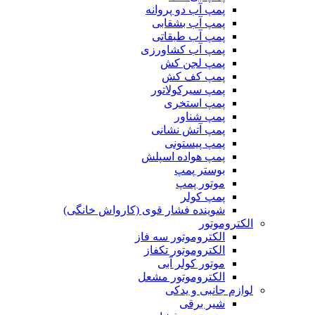
پمپ آب دو پروانه
پمپ آب بشقابی
پمپ آب طبقاتی
پمپ آب کشاورزی
پمپ لجن کش
پمپ کف کش
پمپ سیرکولاتور
پمپ استخری
پمپ شناور
پمپ آتش نشانی
پمپ پیستونی
پمپ هواده اسپلش
بوستر پمپ
موتور پمپ
پمپ کولر
شوینده فشار قوی (کارواش خانگی)
الکتروموتور
الکتروموتور سه فاز
الکتروموتور تکفاز
موتور کولر آبی
الکتروموتور مشعل
لوازم جانبی و یدکی
شیر برقی