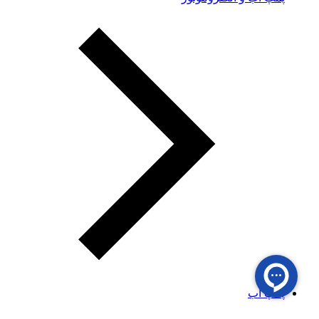
پمپ آب